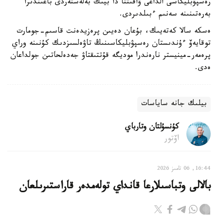
رەسپۋبليكاسى الداعى ۋاقىتتا دا بيىك بەلەستەردى باعىندىرا
بەرەتىنىنە سەنىم ءبىلدىردى.
ەسكە سالا كەتەيىك، بۇعان دەيىن پرەزيدەنت قاسىم-جومارت
توقايەۆ ءۇندىستان رەسپۋبليكاسىنىڭ تاۋەلسىزدىك كۇنىنە وراي
پرەمەر-مينيستر نارەندرا موديگە قۇتتىقتاۋ جەدەلحاتىن جولداعان
ەدى.
بيلىك جانە ساياسات
كۇنسۇلتان وتارباي
اۆتور
16:44, 06 تامىز 2026
بالالى وتباسىلارعا قانداي تولەمدەر قاراستىرىلعان