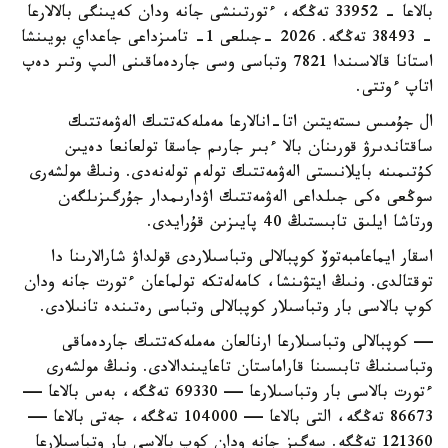
بالاعا - 33952 تەڭگە، ءتورتىنشى جانە ودان كەيىنگى بالالارعا
- 38493 تەڭگە. 2026 -جىلعى 1- تامىزداعى جاعداي بويىنشا
استانا قالاسىندا 7821 وتباسى وسى جاردەماقىنى الىپ وتىر دەپ
اتاپ ءوتتى.
ال جۇمىس ىستەيتىن اتا-انالارعا مەملەكەتتىك الەۋمەتتىك
ساقتاندىرۋ قورىنان بالا ءبىر جارىم جاسقا تولعانعا دەيىن
كۇتىمىنە بايلانىستى الەۋمەتتىك تولەم تولەنەدى. ونىڭ مولشەرى
سوڭعى ەكى جىلداعى الەۋمەتتىك اۋدارىمدار جۇرگىزىلگەن
ورتاشا ايلىق تابىستىڭ 40 پايىزىن قۇرايدى.
اسقار ايماعامبەتوۆ كوپبالالى وتباسىلاردى قولداۋ شارالارىنا دا
توقتالدى. ونىڭ ايتۋىنشا، كامەلەتكە تولماعان ءتورت جانە ودان
كوپ بالاسى بار وتباسىلار كوپبالالى وتباسى رەتىندە تانىلادى.
— كوپبالالى وتباسىلارعا ارنالعان مەملەكەتتىك جاردەماقى
وتباسىنىڭ تابىسىنا قاراماستان تاعايىندالادى. ونىڭ مولشەرى
ءتورت بالاسى بار وتباسىلارعا — 69330 تەڭگە، بەس بالاعا —
86673 تەڭگە، التى بالاعا — 104000 تەڭگە، جەتى بالاعا —
121360 تەڭگە. سەگىز جانە ودان كوپ بالاسى بار وتباسىلارعا