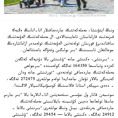
Фото: Александр Павский/Kazinform
ونىڭ ايتۋىنشا، مەملەكەتتىك جاردەماقىلار اتا-انانىڭ ەڭبەك
قىزمەتىنە قاراماستان تاعايىندالادى. ال مەملەكەتتىك الەۋمەتتىك
ساقتاندىرۋ قورىنان تولەنەتىن الەۋمەتتىك تولەمدەر ازاماتتاردىڭ
جوعالتقان تابىسىنىڭ ءبىر بولىگىن وتەۋگە باعىتتالعان.
- ءبىرىنشى، ەكىنشى جانە ءۇشىنشى بالا دۇنيەگە كەلگەن
كەزدە وتباسىعا 164350 تەڭگە كولەمىندە ءبىرجولعى
مەملەكەتتىك جاردەماقى تولەنەدى. ءتورتىنشى جانە ودان
كەيىنگى بالالار تۋعان جاعدايدا تولەم مولشەرى 272475 تەڭگە،
- دەدى سپيكەر استانا قالاسىنىڭ كوممۋنيكاتسيالار الاڭىندا.
سونىمەن قاتار ول جۇمىس ىستەمەيتىن اتا-انالارعا بالا ءبىر جارىم
جاسقا تولعانعا دەيىن كۇتىمىنە بايلانىستى مەملەكەتتىك
جاردەماقى بەرىلەدى. بيىل ونىڭ مولشەرى ءبىرىنشى بالاعا -
24912 تەڭگە، ەكىنشى بالاعا — 29454 تەڭگە، ءۇشىنشى