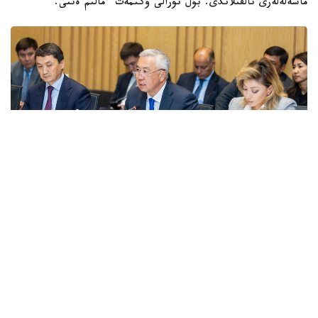
ماسەلەلەرى تالقىلاندى. بۇل تۋرالى ۇكىمەت ءمالىم ەتتى.
Фото: Правительство РК
قاتىسۋشىلارعا جەڭىل ونەركاسىپتى دامىتۋدىڭ 2026-2030
-جىلدارعا ارنالعان كەشەندى جوسپارىنىڭ نەگىزگى ەرەجەلەرى
تانىستىرىلدى. ونەركاسىپ ۆيسە- ءمينيسترى ولجاس ساپاربەكوۆ
اتاپ وتكەندەي، قۇجات زاڭناما، ساتىپ الۋ تەتىگىن جەتىلدىرۋ،
«كولەڭكەلى» يمپورتقا قارسى ءىس-قيمىل، ينۆەستيتسيا تارتۋ،