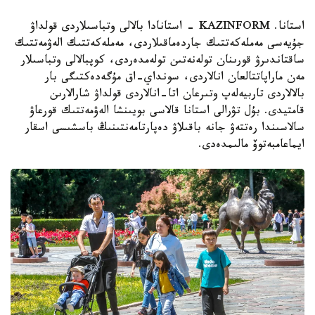
استانا. KAZINFORM - استانادا بالالى وتباسىلاردى قولداۋ
جۇيەسى مەملەكەتتىك جاردەماقىلاردى، مەملەكەتتىك الەۋمەتتىك
ساقتاندىرۋ قورىنان تولەنەتىن تولەمدەردى، كوپبالالى وتباسىلار
مەن ماراپاتتالعان انالاردى، سونداي-اق مۇگەدەكتىگى بار
بالالاردى تاربيەلەپ وتىرعان اتا-انالاردى قولداۋ شارالارىن
قامتيدى. بۇل تۋرالى استانا قالاسى بويىنشا الەۋمەتتىك قورعاۋ
سالاسىندا رەتتەۋ جانە باقىلاۋ دەپارتامەنتىنىڭ باسشىسى اسقار
ايماعامبەتوۆ مالىمدەدى.