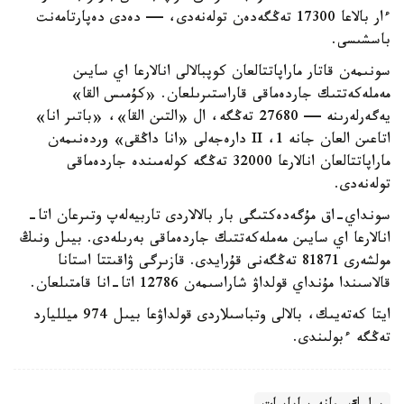
ءار بالاعا 17300 تەڭگەدەن تولەنەدى، — دەدى دەپارتامەنت
باسشىسى.
سونىمەن قاتار ماراپاتتالعان كوپبالالى انالارعا اي سايىن
مەملەكەتتىك جاردەماقى قاراستىرىلعان. «كۇمىس القا»
يەگەرلەرىنە — 27680 تەڭگە، ال «التىن القا»، «باتىر انا»
اتاعىن العان جانە 1، II دارەجەلى «انا داڭقى» وردەنىمەن
ماراپاتتالعان انالارعا 32000 تەڭگە كولەمىندە جاردەماقى
تولەنەدى.
سونداي-اق مۇگەدەكتىگى بار بالالاردى تاربيەلەپ وتىرعان اتا-
انالارعا اي سايىن مەملەكەتتىك جاردەماقى بەرىلەدى. بيىل ونىڭ
مولشەرى 81871 تەڭگەنى قۇرايدى. قازىرگى ۋاقىتتا استانا
قالاسىندا مۇنداي قولداۋ شاراسىمەن 12786 اتا-انا قامتىلعان.
ايتا كەتەيىك، بالالى وتباسىلاردى قولداۋعا بيىل 974 ميلليارد
تەڭگە ءبولىندى.