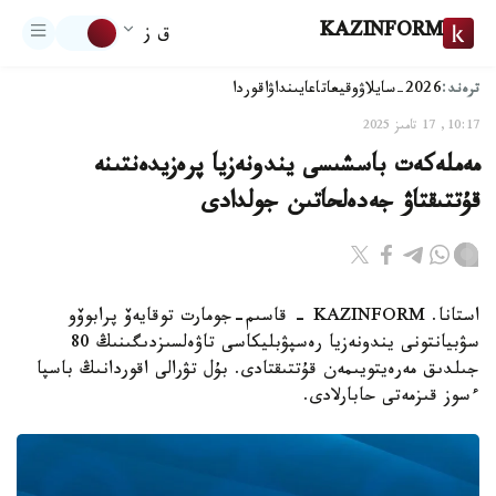
KAZINFORM
ق ز
ترەند:
2026-سايلاۋ
وقيعا
تاعايىنداۋ
اقوردا
10:17, 17 تامىز 2025
مەملەكەت باسشىسى يندونەزيا پرەزيدەنتىنە
قۇتتىقتاۋ جەدەلحاتىن جولدادى
استانا. KAZINFORM - قاسىم-جومارت توقايەۆ پرابوۆو
سۋبيانتونى يندونەزيا رەسپۋبليكاسى تاۋەلسىزدىگىنىڭ 80
جىلدىق مەرەيتويىمەن قۇتتىقتادى. بۇل تۋرالى اقوردانىڭ باسپا
ءسوز قىزمەتى حابارلادى.