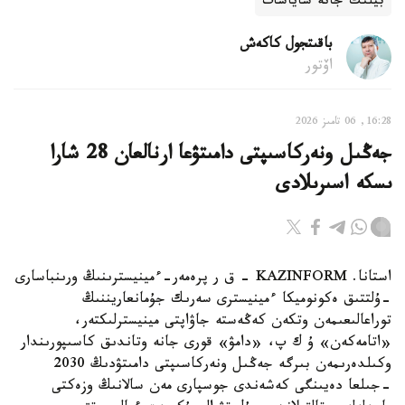
بيلىك جانە ساياسات
باقىتجول كاكەش
اۆتور
16:28, 06 تامىز 2026
جەڭىل ونەركاسىپتى دامىتۋعا ارنالعان 28 شارا
ىسكە اسىرىلادى
استانا. KAZINFORM - ق ر پرەمەر-ءمينيسترىنىڭ ورىنباسارى
-ۇلتتىق ەكونوميكا ءمينيسترى سەرىك جۇمانعاريننىڭ
توراعالىعىمەن وتكەن كەڭەستە جاۋاپتى مينيسترلىكتەر،
«اتامەكەن» ۇ ك پ، «دامۋ» قورى جانە وتاندىق كاسىپورىندار
وكىلدەرىمەن بىرگە جەڭىل ونەركاسىپتى دامىتۋدىڭ 2030
-جىلعا دەيىنگى كەشەندى جوسپارى مەن سالانىڭ وزەكتى