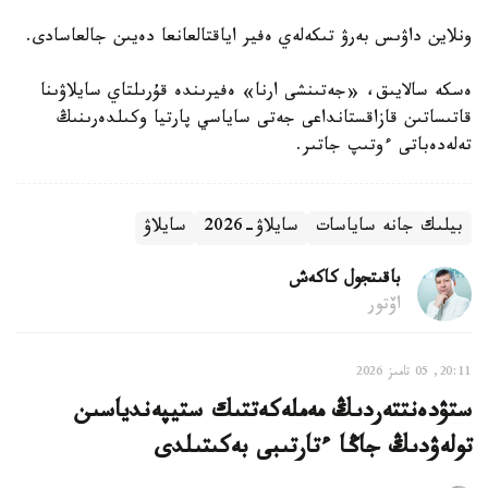
ونلاين داۋىس بەرۋ تىكەلەي ەفير اياقتالعانعا دەيىن جالعاسادى.
ەسكە سالايىق، «جەتىنشى ارنا» ەفيرىندە قۇرىلتاي سايلاۋىنا
قاتىساتىن قازاقستانداعى جەتى ساياسي پارتيا وكىلدەرىنىڭ
تەلەدەباتى ءوتىپ جاتىر.
بيلىك جانە ساياسات
سايلاۋ-2026
سايلاۋ
باقىتجول كاكەش
اۆتور
20:11, 05 تامىز 2026
ستۋدەنتتەردىڭ مەملەكەتتىك ستيپەندياسىن
تولەۋدىڭ جاڭا ءتارتىبى بەكىتىلدى