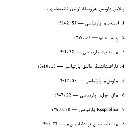
ونلاين داۋىس بەرۋدىڭ ارالىق ناتيجەلەرى:
1. ادىلەت» پارتياسى — 42،53%؛
2. ج س د پ — 9،57%؛
3. «بايتاق» پارتياسى — 1،32%؛
4. قازاقستاننىڭ حالىق پارتياسى — 10،13%؛
5. «اۋىل» پارتياسى — 17،58%؛
6. «اق جول» پارتياسى — 7،22%؛
7. Respublica پارتياسى — 10،88%؛
8. «ەشقايسىسىن قولدامايمىن» — 0،77%.