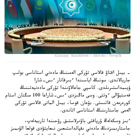
Коллаж: Kazinform / Akorda / Freepik
- بيىل اقتاۋ قالاسى تۇركى الەمىنىڭ مادەني استاناسى بولىپ
جاريالاندى. سونىڭ اياسىندا ءبىرقاتار ءىس-شارا
ۇيىمداستىرىلدى. كاسپي جاعالاۋىندا تۇركى مادەنيەتىنىڭ
فەستيۆالى ءوتتى. وسى ماڭىزدى ءىس-شاراعا 100 مىڭنان استام
كورەرمەن قاتىستى. بۇعان قوسا، بيىل الماتى قالاسى تۇركى
الەمى جاستارىنىڭ استاناسى اتاندى.
ءبىز وسكەلەڭ ۇرپاقتى باۋىرلاستىق رۋحىندا تاربيەلەپ،
جاستارىمىزدىڭ مادەني ىقپالداستىعىن نىعايتۋدى قولعا الۋىمىز