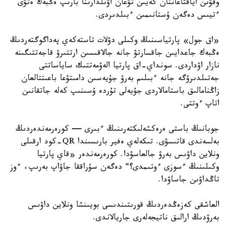
وقۋىن اياقتاعاننان كەيىن تۋعان اۋىلدارىنا بارىپ ەڭبەك ەتۋى
ءتيىس دەگەن ۇستانىمىن ءبىلدىردى.
«اق جول» پارتياسىنىڭ وكىلى دۋلات تاستەكەي پەداگوگتەردىڭ
ەڭبەك جاعدايىن جاقسارتۋ جانە جالاقىسىن ارتتىرۋ قاجەتتىگىنە
نازار اۋداردى. سونداي-اق پارتيا الەۋمەتتىك ساياساتتى
جەتىلدىرۋگە جانە ءبىلىم بەرۋ جۇيەسىن دامىتۋعا باعىتتالعان
زاڭنامالىق باستامالاردى جۇيەلى تۇردە ۇسىنىپ كەلە جاتقانىن
اتاپ ءوتتى.
جوبانىڭ باستى ەرەكشەلىكتەرىنىڭ ءبىرى — كورەرمەندەردىڭ
بەلسەندى قاتىسۋى. تىكەلەي ەفير بارىسىندا QR-كود ارقىلى
ونلاين داۋىس بەرۋ جالعاسۋدا. كورەرمەندەر «قاي پارتيا
وكىلىنىڭ ءسوزى ءوتىمدى؟“ دەگەن سۇراققا جاۋاپ بەرىپ، ءوز
تاڭداۋىن جاساۋدا.
العاشقى كەزەڭدەردىڭ قورىتىندىسى بويىنشا ونلاين داۋىس
بەرۋدىڭ ارالىق ناتيجەلەرى جاريالاندى.