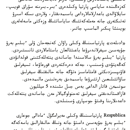
قاتىستى باستامالارىن ۇسىندى. قازىر دەباتتاردىڭ كەلەسى
كەزەڭىندە ساياسي پارتيا وكىلدەرى ءبىر-بىرىنە سۇراق قويىپ،
سايلاۋالدى باعدارلامالارداعى باسىمدىقتار، ولاردى ىسكە اسىرۋ
تەتىكتەرى جانە مەملەكەتتىك ساياساتتىڭ وزەكتى ماسەلەلەرى
بويىنشا پىكىر الماسىپ جاتىر.
«ادىلەت» پارتياسىنىڭ وكىلى راۋان كەنجەحان ۇلى ءبىلىم بەرۋ
جۇيەسىن سيفرلاندىرۋعا باعىتتالعان باستامالاردى تانىستىردى.
پارتيا ءبىلىم بەرۋ سالاسىندا جاساندى ينتەللەكتىنى قولدانۋدى
كەڭەيتۋدى ۇسىنىپ، جەكە دەرەكتەردى قورعاۋعا، تسيفرلىق
قاۋىپسىزدىكتى قامتاماسىز ەتۋگە جانە حالىقتىڭ سيفرلىق
ساۋاتتىلىعىن ارتتىرۋعا باسىمدىق بەرەتىنىن مالىمدەدى.
سونىمەن قاتار الداعى بەس جىل ىشىندە 5 ميلليون
قازاقستاندىقتى سيفرلىق تەحنولوگيالار مەن جاساندى ينتەللەكت
داعدىلارىنا وقىتۋ جوسپارى ۇسىنىلدى.
Respublica پارتياسىنىڭ وكىلى مەيرامگۇل ءمادالى جوعارى
ءبىلىم بەرۋ جۇيەسىن دامىتۋ جانە ونىڭ حالىقارالىق باسەكەگە