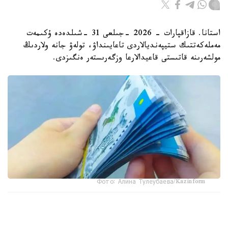
استانا. قازاقپارات - 2026 -جىلعى 31 -شىلدەدە ۇكىمەت
مەملەكەتتىك ستيپەنديالاردى تاعايىنداۋ، تولەۋ جانە ولاردىڭ
مولشەرىنە قاتىستى قاعيدالارعا وزگەرىستەر ەنگىزدى.
Фото: Алина Тулеубаева/Kazinform
جاڭا تارتىپكە سايكەس، مەملەكەتتىك ستيپەنديا تولەۋ بارىسىندا
وپەراتور مەن جوعارى جانە جوعارى وقۋ ورنىنان كەيىنگى ءبىلىم