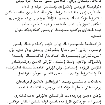
قاجەت. وسىعان وراي، كەلەسى جىلى الماتىدا كرەاتيۆتى
ەكونوميكا فورۋمىن وتكىزۋدى ۇسىنامىز. مۇنداي قادام
جاستارىمىزدى جاقىنداستىرۋعا، ولاردىڭ ءبىلىمىن جانە بىلىگىن
ارتتىرۋعا مۇمكىندىك بەرەدى. قازاقتا «ونەرلى ورگە جۇزەدى»
دەگەن ءسوز بار. شىن مانىندە، ونەر، ءبىلىم، عىلىم
قۇندىلىقتارى وركەنيەتىمىزدىڭ ءورىسىن كەڭەيتۋگە ىقپال
ەتەدى.
قازاقستاندا ەلدەرىمىزدىڭ زيالى قاۋىم وكىلدەرىنىڭ باسىن
قوسىپ، ارنايى ءىس-شارا وتكىزگەن ورىندى بولار ەدى. بۇل
ءىس-شارانى ۇيىمىمىزدىڭ اقساقالدار كەڭەسىنىڭ اياسىندا
وتكىزۋگە بولادى. ونىڭ ۇستىنە، تۇركى الەمىن زەرتتەۋشىلەر
كلۋبىن قۇرۋدى ۇسىنامىز. ونى تۇركى اكادەمياسىنىڭ نەگىزىندە
قالىپتاستىرۋعا بولادى، - دەدى قاسىم-جومارت توقايەۆ.
مەملەكەت باسشىسى ۇيىمعا ءتوراعالىق ەتەتىن ازەربايجان
پرەزيدەنتى يلحام اليەۆكە تابىس پەن ساتتىلىك تىلەدى.
بۇعان دەيىن پرەزيدەنت قازاقستان «تۇركى مەملەكەتتەرى
ۇيىمى+» فورماتىن قۇرۋ يدەياسىن قولدايتىنىن ايتقان بولاتىن.