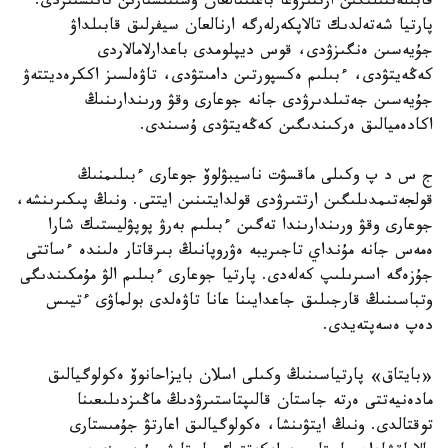
قابىلەتتىلىگىن ارتتىرۋعا باعىتتالعان ۇسىنىستارىن تانىستىردى.
پارتيا شەتەلدىك تالاپكەرلەرگە ارنالعان سيفرلىق قابىلداۋ
جۇيەسىن ەنگىزۋدى، قوس ديپلومدى باعدارلامالاردى
كەڭەيتۋدى، ءبىلىم ەكسپورتىن دامىتۋدى، تاۋەلسىز اككرەديتتەۋ
جۇيەسىن جەتىلدىرۋدى جانە جوعارى وقۋ ورىندارىنىڭ
اكادەميالىق ەركىندىگىن كەڭەيتۋدى ۇسىندى.
ج س د پ وكىلى ماقسۋت ناسيبۋلوۆ جوعارى ءبىلىمنىڭ
قولجەتىمدىلىگىن ارتتىرۋدى قولدايتىنىن ايتتى. ونىڭ پىكىرىنشە،
جوعارى وقۋ ورىندارىندا تەگىن ءبىلىم بەرۋ پوپۋليستىك شارا
ەمەس جانە مۇنداي تاجىريبە ەۋروپانىڭ بىرقاتار ەلىندە ءساتتى
جۇزەگە اسىرىلىپ كەلەدى. پارتيا جوعارى ءبىلىم الۋ مۇمكىندىگى
وتباسىنىڭ قارجىلىق جاعدايىنا عانا تاۋەلدى بولماۋى ءتيىس
دەپ ەسەپتەيدى.
«بايتاق» پارتياسىنىڭ وكىلى اسلان بايزاحانوۆ ەكولوگيالىق
مادەنيەتتى ەرتە جاستان قالىپتاستىرۋدىڭ ماڭىزدىلىعىنا
توقتالدى. ونىڭ ايتۋىنشا، ەكولوگيالىق اعارتۋ جۇمىستارى