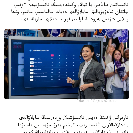
قاتىساتىن ساياسي پارتيالار وكىلدەرىنىڭ قاتىسۋىمەن ءوتىپ
جاتقان تەلەۆيزيالىق سايلاۋالدى دەبات جالعاسىپ جاتىر. وندا
ونلاين داۋىس بەرۋدىڭ ارالىق قورىتىندىلارى جاريالاندى.
Фото: "Седьмой канал"
قازىرگى ۋاقىتقا دەيىن قاتىسۋشىلار وزدەرىنىڭ سايلاۋالدى
باعدارلامالارىن تانىستىرىپ، ءبىلىم بەرۋ جۇيەسىن دامىتۋعا