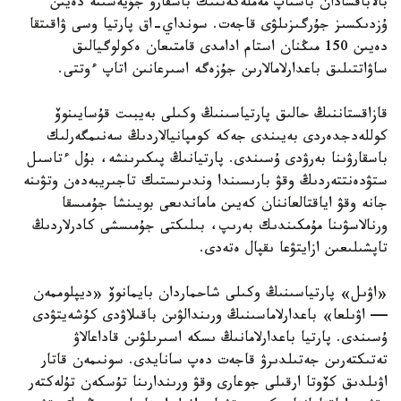
بالاباقشادان باستاپ مەملەكەتتىك باسقارۋ جۇيەسىنە دەيىن
ۇزدىكسىز جۇرگىزىلۋى قاجەت. سونداي-اق پارتيا وسى ۋاقىتقا
دەيىن 150 مىڭنان استام ادامدى قامتىعان ەكولوگيالىق
ساۋاتتىلىق باعدارلامالارىن جۇزەگە اسىرعانىن اتاپ ءوتتى.
قازاقستاننىڭ حالىق پارتياسىنىڭ وكىلى بەيبىت قۇسايىنوۆ
كوللەدجدەردى بەيىندى جەكە كومپانيالاردىڭ سەنىمگەرلىك
باسقارۋىنا بەرۋدى ۇسىندى. پارتيانىڭ پىكىرىنشە، بۇل ءتاسىل
ستۋدەنتتەردىڭ وقۋ بارىسىندا وندىرىستىك تاجىريبەدەن وتۋىنە
جانە وقۋ اياقتالعاننان كەيىن ماماندىعى بويىنشا جۇمىسقا
ورنالاسۋىنا مۇمكىندىك بەرىپ، بىلىكتى جۇمىسشى كادرلاردىڭ
تاپشىلىعىن ازايتۋعا ىقپال ەتەدى.
«اۋىل» پارتياسىنىڭ وكىلى شاحماردان بايمانوۆ «ديپلوممەن
— اۋىلعا» باعدارلاماسىنىڭ ورىندالۋىن باقىلاۋدى كۇشەيتۋدى
ۇسىندى. پارتيا باعدارلامانىڭ ىسكە اسىرىلۋىن قاداعالاۋ
تەتىكتەرىن جەتىلدىرۋ قاجەت دەپ سانايدى. سونىمەن قاتار
اۋىلدىق كۆوتا ارقىلى جوعارى وقۋ ورىندارىنا تۇسكەن تۇلەكتەر