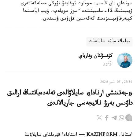
سونداي-اق قاسىم-جومارت توقايەۆ تۇركى مەملەكەتتەرى
ۇيىمىنىڭ 12-سامميتىندە ءسوز سويلەپ، ۇيىم اياسىندا
كيبەرقاۋىپسىزدىك كەڭەسىن قۇرۋدى ۇسىندى.
بيلىك جانە ساياسات
كۇنسۇلتان وتارباي
اۆتور
23:34, 05 تامىز 2026
«جەتىنشى ارنادا» سايلاۋالدى تەلەدەباتتىڭ ارالىق
داۋىس بەرۋ ناتيجەسى جاريالاندى
استانا. KAZINFORM — استانادا قۇرىلتاي سايلاۋىنا