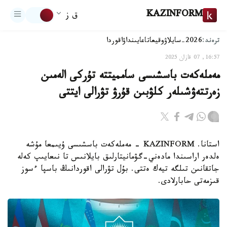
KAZINFORM
ق ز
ترەند:
2026-سايلاۋ
وقيعا
تاعايىنداۋ
اقوردا
16:57, 07 قازان 2025
مەملەكەت باسشىسى سامميتتە تۇركى الەمىن
زەرتتەۋشىلەر كلۋبىن قۇرۋ تۋرالى ايتتى
استانا. KAZINFORM - مەملەكەت باسشىسى ۇيىمعا مۇشە
ەلدەر اراسىندا مادەني-گۋمانيتارلىق بايلانىس تا نىعايىپ كەلە
جاتقانىن تىلگە تيەك ەتتى. بۇل تۋرالى اقوردانىڭ باسپا ءسوز
قىزمەتى حابارلادى.