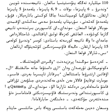
110 ميلليارد تەڭگە ينۆەستيتسيا سالعان. ناتيجەسىندە شويىن
ءوندىرۋ - 6 پايىزعا، بولات - 6,9 پايىزعا، يلەمدەۋ 5 پايىزعا
ارتقان. مەتاللۋرگيا كومبيناتىندا جاڭا كوكستى باتارەيالار، قۇيۋ-
يلەمدەۋ كەشەنى، سۇرىپتاپ يلەمدەۋ سەحى سەكىلدى اۋقىمدى
جوبالار قولعا الىنعان. سونداي-اق كاسىپورىن بىرتىندەپ تابيعي
گازعا كوشۋدە، العاشقى كەزەڭ تولىق اياقتالدى. شاحتالارداعى
جاعداي دا وڭ ناتيجە كورسەتە باستادى: كومىر ءوندىرۋ كولەمى
15 پايىزعا ارتقان. ەڭبەك قاۋىپسىزدىگىن كۇشەيتۋگە ارنالعان
ءىس-شارالار قولعا الىنعان.
- كەزدەسۋ سوڭىندا پرەزيدەنت ءوڭىردى الەۋمەتتىك-
ەكونوميكالىق تۇرعىدان ودان ءارى دامىتۋعا جانە حالىقتىڭ ءال-
اۋقاتىن ارتتىرۋعا باعىتتالعان ءبىرقاتار تاپسىرما بەردى. قاسىم-
جومارت توقايەۆ قالالار مەن ەلدى مەكەندەردى جىلۋمەن تۇراقتى
قامتۋ ماسەلەلەرىن ەرەكشە نازارعا الۋ، سونداي-اق «Qarmet» ا
ق كاسىپورنىنداعى وندىرىستىك قاۋىپسىزدىكتى قامتاماسىز ەتۋ
مىندەتتەرىن جۇكتەدى، - دەلىنگەن حابارلامادا.
وسىعان دەيىن مەملەكەت باسشىسى وپەك باس حاتشىسى حايتام