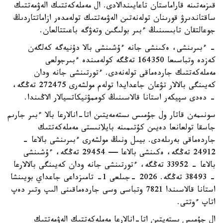
قىزمەتىنە قاراماستان تاعايىندالادى. ال مەملەكەتتىك الەۋمەتتىك
ساقتاندىرۋ قورىنان تولەنەتىن الەۋمەتتىك تولەمدەر ازاماتتاردىڭ
جوعالتقان تابىسىنىڭ ءبىر بولىگىن وتەۋگە باعىتتالعان.
- ءبىرىنشى، ەكىنشى جانە ءۇشىنشى بالا دۇنيەگە كەلگەن
كەزدە وتباسىعا 164350 تەڭگە كولەمىندە ءبىرجولعى
مەملەكەتتىك جاردەماقى تولەنەدى. ءتورتىنشى جانە ودان
كەيىنگى بالالار تۋعان جاعدايدا تولەم مولشەرى 272475 تەڭگە،
- دەدى سپيكەر استانا قالاسىنىڭ كوممۋنيكاتسيالار الاڭىندا.
سونىمەن قاتار ول جۇمىس ىستەمەيتىن اتا-انالارعا بالا ءبىر جارىم
جاسقا تولعانعا دەيىن كۇتىمىنە بايلانىستى مەملەكەتتىك
جاردەماقى بەرىلەدى. بيىل ونىڭ مولشەرى ءبىرىنشى بالاعا -
24912 تەڭگە، ەكىنشى بالاعا — 29454 تەڭگە، ءۇشىنشى
بالاعا - 33952 تەڭگە، ءتورتىنشى جانە ودان كەيىنگى بالالارعا
- 38493 تەڭگە. 2026 -جىلعى 1- تامىزداعى جاعداي بويىنشا
استانا قالاسىندا 7821 وتباسى وسى جاردەماقىنى الىپ وتىر دەپ
اتاپ ءوتتى.
ال جۇمىس ىستەيتىن اتا-انالارعا مەملەكەتتىك الەۋمەتتىك