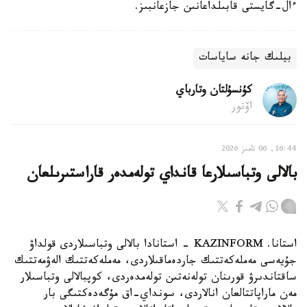
ءال-گايستى قابىلداعانىن جازعانبىز.
بيلىك جانە ساياسات
كۇنسۇلتان وتارباي
اۆتور
16:44, 06 تامىز 2026
بالالى وتباسىلارعا قانداي تولەمدەر قاراستىرىلعان
استانا. KAZINFORM - استانادا بالالى وتباسىلاردى قولداۋ
جۇيەسى مەملەكەتتىك جاردەماقىلاردى، مەملەكەتتىك الەۋمەتتىك
ساقتاندىرۋ قورىنان تولەنەتىن تولەمدەردى، كوپبالالى وتباسىلار
مەن ماراپاتتالعان انالاردى، سونداي-اق مۇگەدەكتىگى بار