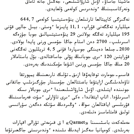
ماشينا جاساۋ، اۋىل شارۋاشىلىعى، جەڭىل جانە تاماق
ونەركاسىبىنىڭ ءوندىرىس كولەمى ۇلعايدى.
نەگىزگى كاپيتالعا تارتىلعان ينۆەستيتسيا كولەمى 644,7
ميلليارد تەڭگەنى قۇراپ، 11,1 پايىزعا ءوستى. بيىل جالپى قۇنى
195 ميلليارد تەڭگە بولاتىن 29 ينۆەستيتسيالىق جوبا جۇزەگە
اسىرىلىپ، 2700 دەن استام جاڭا جۇمىس ورنى پايدا بولادى.
2030-جىلعا دەيىنگى جوسپاردا قۇنى 4,5 تريلليون تەڭگەنى
قۇرايتىن 120 ءىرى جوبانىڭ پۋلى جاساقتالدى. بۇل باستامالار
20 مىڭ جاڭا جۇمىس ورنىن اشۋعا مۇمكىندىك بەرەدى.
قاسىم-جومارت توقايەۆقا ازىق-تۇلىك نارىعىنىڭ يمپورتقا
تاۋەلدىلىگىن ازايتۋعا باعىتتالعان جۇمىستار جۇرگىزىلىپ جاتقانى
جونىندە ايتىلدى. اۋىل شارۋاشىلىعىندا ءىرى جوبالار ىسكە
اسىرىلۋدا. اتاپ ايتقاندا، ەكى ءىرى تاۋارلى ءسۇت فەرماسىنىڭ
قۇرىلىسى اياقتالعان سوڭ، ءوڭىردىڭ سۇتكە دەگەن سۇرانىسى
تولىق قامتاماسىز ەتىلەدى.
مەملەكەت باسشىسىنا «Qarmet» ا ق قىزمەتى تۋرالى اقپارات
بەرىلدى. كومپانيا سەگىز ايدىڭ ىشىندە ءوندىرىستى جاڭعىرتۋعا