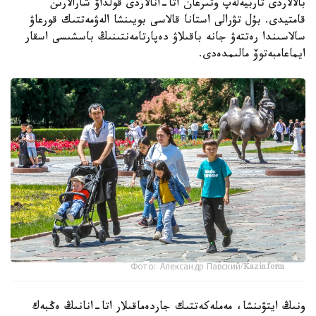
بالالاردى تاربيەلەپ وتىرعان اتا-انالاردى قولداۋ شارالارىن
قامتيدى. بۇل تۋرالى استانا قالاسى بويىنشا الەۋمەتتىك قورعاۋ
سالاسىندا رەتتەۋ جانە باقىلاۋ دەپارتامەنتىنىڭ باسشىسى اسقار
ايماعامبەتوۆ مالىمدەدى.
Фото: Александр Павский/Kazinform
ونىڭ ايتۋىنشا، مەملەكەتتىك جاردەماقىلار اتا-انانىڭ ەڭبەك