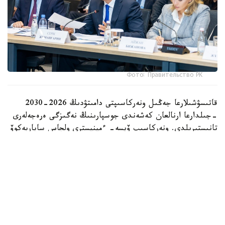
Фото: Правительство РК
قاتىسۋشىلارعا جەڭىل ونەركاسىپتى دامىتۋدىڭ 2026-2030
-جىلدارعا ارنالعان كەشەندى جوسپارىنىڭ نەگىزگى ەرەجەلەرى
تانىستىرىلدى. ونەركاسىپ ۆيسە- ءمينيسترى ولجاس ساپاربەكوۆ
اتاپ وتكەندەي، قۇجات زاڭناما، ساتىپ الۋ تەتىگىن جەتىلدىرۋ،
«كولەڭكەلى» يمپورتقا قارسى ءىس-قيمىل، ينۆەستيتسيا تارتۋ،
وتاندىق برەندتى دامىتۋ مەن كادر دايارلاۋعا ارنالعان 28 ءىس-
شارانى قامتيدى.