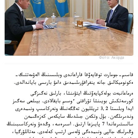
Фото: Акорда
قاسىم-جومارت توقايەۆقا قاراعاندى وبلىسىنىڭ الەۋمەتتىك-
ەكونوميكالىق جانە ينفراقۇرىلىمدىق دامۋ بارىسى باياندالدى.
ەرماعانبەت بولەكپايەۆتىڭ ايتۋىنشا، بارلىق نەگىزگى
كورسەتكىش بويىنشا تۇراقتى ءوسىم بايقالادى. بيىلعى سەگىز
ايدا وبلىستا 3,2 تريلليون تەڭگەنىڭ ونەركاسىپ ونىمدەرى
وندىرىلگەن. بۇل وتكەن جىلدىڭ سايكەس كەزەڭىمەن
سالىستىرعاندا 7 پايىزعا ارتىق. اسىرەسە، وڭدەۋ ونەركاسىبىنىڭ
وڭىرلىك جالپى ونىمدەگى ۇلەسى ارتىپ كەلەدى. مەتاللۋرگيا،