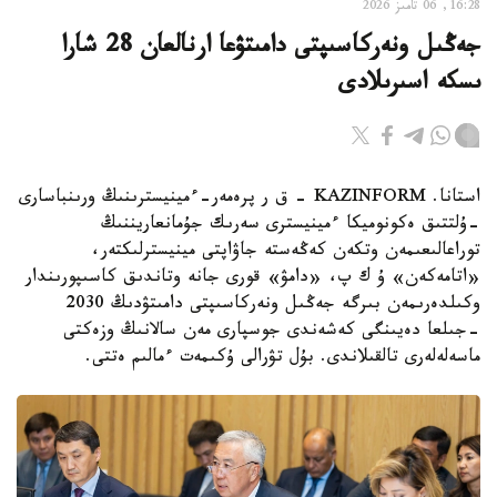
16:28, 06 تامىز 2026
جەڭىل ونەركاسىپتى دامىتۋعا ارنالعان 28 شارا
ىسكە اسىرىلادى
استانا. KAZINFORM - ق ر پرەمەر-ءمينيسترىنىڭ ورىنباسارى
-ۇلتتىق ەكونوميكا ءمينيسترى سەرىك جۇمانعاريننىڭ
توراعالىعىمەن وتكەن كەڭەستە جاۋاپتى مينيسترلىكتەر،
«اتامەكەن» ۇ ك پ، «دامۋ» قورى جانە وتاندىق كاسىپورىندار
وكىلدەرىمەن بىرگە جەڭىل ونەركاسىپتى دامىتۋدىڭ 2030
-جىلعا دەيىنگى كەشەندى جوسپارى مەن سالانىڭ وزەكتى
ماسەلەلەرى تالقىلاندى. بۇل تۋرالى ۇكىمەت ءمالىم ەتتى.