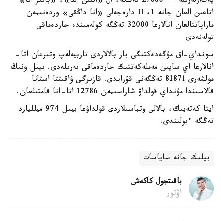
يەگەرلەرىنە — 27680 تەڭگە، ال «التىن القا»، «باتىر انا»
اتاعىن العان جانە 1، II دارەجەلى «انا داڭقى» وردەنىمەن
ماراپاتتالعان انالارعا 32000 تەڭگە كولەمىندە جاردەماقى
تولەنەدى.
سونداي-اق مۇگەدەكتىگى بار بالالاردى تاربيەلەپ وتىرعان اتا-
انالارعا اي سايىن مەملەكەتتىك جاردەماقى بەرىلەدى. بيىل ونىڭ
مولشەرى 81871 تەڭگەنى قۇرايدى. قازىرگى ۋاقىتتا استانا
قالاسىندا مۇنداي قولداۋ شاراسىمەن 12786 اتا-انا قامتىلعان.
ايتا كەتەيىك، بالالى وتباسىلاردى قولداۋعا بيىل 974 ميلليارد
تەڭگە ءبولىندى.
بيلىك جانە ساياسات
باقىتجول كاكەش
اۆتور