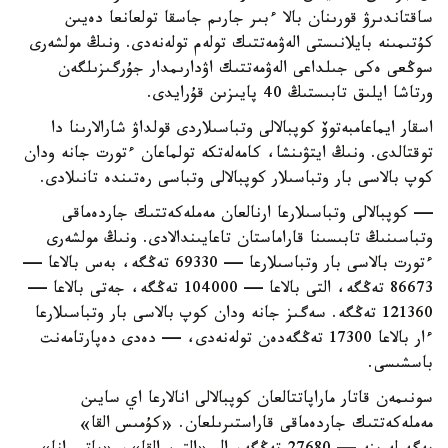
ساقتاندىرۋ قورىنان بالا ءبىر جارىم جاسقا تولعانعا دەيىن
كۇتىمىنە بايلانىستى الەۋمەتتىك تولەم تولەنەدى. ونىڭ مولشەرى
سوڭعى ەكى جىلداعى الەۋمەتتىك اۋدارىمدار جۇرگىزىلگەن
ورتاشا ايلىق تابىستىڭ 40 پايىزىن قۇرايدى.
اسقار ايماعامبەتوۆ كوپبالالى وتباسىلاردى قولداۋ شارالارىنا دا
توقتالدى. ونىڭ ايتۋىنشا، كامەلەتكە تولماعان ءتورت جانە ودان
كوپ بالاسى بار وتباسىلار كوپبالالى وتباسى رەتىندە تانىلادى.
— كوپبالالى وتباسىلارعا ارنالعان مەملەكەتتىك جاردەماقى
وتباسىنىڭ تابىسىنا قاراماستان تاعايىندالادى. ونىڭ مولشەرى
ءتورت بالاسى بار وتباسىلارعا — 69330 تەڭگە، بەس بالاعا —
86673 تەڭگە، التى بالاعا — 104000 تەڭگە، جەتى بالاعا —
121360 تەڭگە. سەگىز جانە ودان كوپ بالاسى بار وتباسىلارعا
ءار بالاعا 17300 تەڭگەدەن تولەنەدى، — دەدى دەپارتامەنت
باسشىسى.
سونىمەن قاتار ماراپاتتالعان كوپبالالى انالارعا اي سايىن
مەملەكەتتىك جاردەماقى قاراستىرىلعان. «كۇمىس القا»