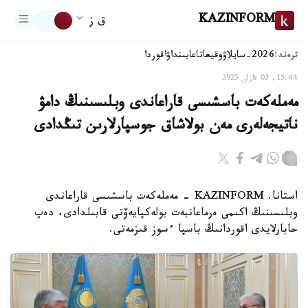
KAZINFORM
ق ز
ترەند:
2026-سايلاۋ
وقيعا
تاعايىنداۋ
اقوردا
15:44, 03 قازان 2025
مەملەكەت باسشىسى قاراعاندى وبلىسىنىڭ دامۋ
ناتيجەلەرى مەن بولاشاق جوسپارلارىن تىڭدادى
استانا. KAZINFORM - مەملەكەت باسشىسى قاراعاندى
وبلىسىنىڭ اكىمى ەرماعانبەت بولەكپايەۆتى قابىلدادى، دەپ
حابارلايدى اقوردانىڭ باسپا ءسوز قىزمەتى.