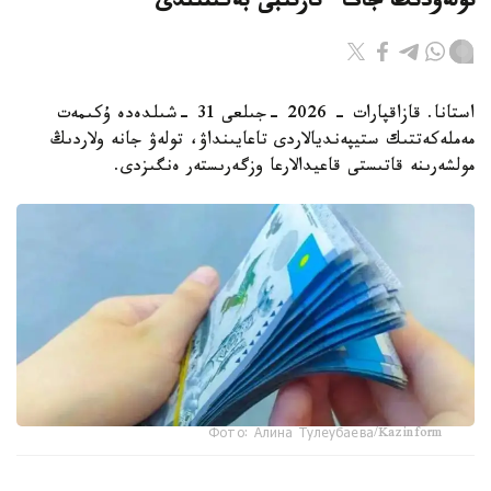
تولەۋدىڭ جاڭا ءتارتىبى بەكىتىلدى
استانا. قازاقپارات - 2026 -جىلعى 31 -شىلدەدە ۇكىمەت
مەملەكەتتىك ستيپەنديالاردى تاعايىنداۋ، تولەۋ جانە ولاردىڭ
مولشەرىنە قاتىستى قاعيدالارعا وزگەرىستەر ەنگىزدى.
Фото: Алина Тулеубаева/Kazinform