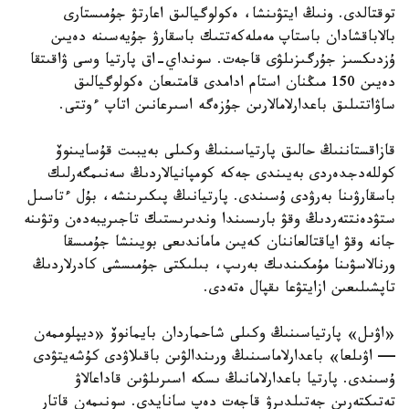
توقتالدى. ونىڭ ايتۋىنشا، ەكولوگيالىق اعارتۋ جۇمىستارى
بالاباقشادان باستاپ مەملەكەتتىك باسقارۋ جۇيەسىنە دەيىن
ۇزدىكسىز جۇرگىزىلۋى قاجەت. سونداي-اق پارتيا وسى ۋاقىتقا
دەيىن 150 مىڭنان استام ادامدى قامتىعان ەكولوگيالىق
ساۋاتتىلىق باعدارلامالارىن جۇزەگە اسىرعانىن اتاپ ءوتتى.
قازاقستاننىڭ حالىق پارتياسىنىڭ وكىلى بەيبىت قۇسايىنوۆ
كوللەدجدەردى بەيىندى جەكە كومپانيالاردىڭ سەنىمگەرلىك
باسقارۋىنا بەرۋدى ۇسىندى. پارتيانىڭ پىكىرىنشە، بۇل ءتاسىل
ستۋدەنتتەردىڭ وقۋ بارىسىندا وندىرىستىك تاجىريبەدەن وتۋىنە
جانە وقۋ اياقتالعاننان كەيىن ماماندىعى بويىنشا جۇمىسقا
ورنالاسۋىنا مۇمكىندىك بەرىپ، بىلىكتى جۇمىسشى كادرلاردىڭ
تاپشىلىعىن ازايتۋعا ىقپال ەتەدى.
«اۋىل» پارتياسىنىڭ وكىلى شاحماردان بايمانوۆ «ديپلوممەن
— اۋىلعا» باعدارلاماسىنىڭ ورىندالۋىن باقىلاۋدى كۇشەيتۋدى
ۇسىندى. پارتيا باعدارلامانىڭ ىسكە اسىرىلۋىن قاداعالاۋ
تەتىكتەرىن جەتىلدىرۋ قاجەت دەپ سانايدى. سونىمەن قاتار