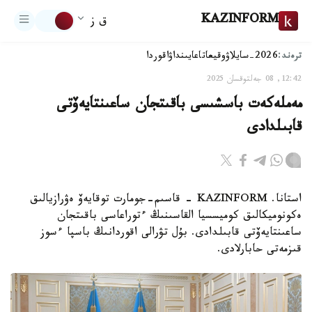
KAZINFORM
ق ز
ترەند:
2026-سايلاۋ
وقيعا
تاعايىنداۋ
اقوردا
12:42, 08 جەلتوقسان 2025
مەملەكەت باسشىسى باقىتجان ساعىنتايەۆتى
قابىلدادى
استانا. KAZINFORM - قاسىم-جومارت توقايەۆ ەۋرازيالىق
ەكونوميكالىق كوميسسيا القاسىنىڭ ءتوراعاسى باقىتجان
ساعىنتايەۆتى قابىلدادى. بۇل تۋرالى اقوردانىڭ باسپا ءسوز
قىزمەتى حابارلادى.