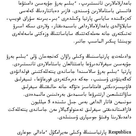
باعدارلامالارىن تانىستىرىپ، ءبىلىم بەرۋ جۇيەسىن دامىتۋعا
قاتىستى باستامالارىن ۇسىندى. قازىر دەباتتاردىڭ كەلەسى
كەزەڭىندە ساياسي پارتيا وكىلدەرى ءبىر-بىرىنە سۇراق قويىپ،
سايلاۋالدى باعدارلامالارداعى باسىمدىقتار، ولاردى ىسكە اسىرۋ
تەتىكتەرى جانە مەملەكەتتىك ساياساتتىڭ وزەكتى ماسەلەلەرى
بويىنشا پىكىر الماسىپ جاتىر.
«ادىلەت» پارتياسىنىڭ وكىلى راۋان كەنجەحان ۇلى ءبىلىم بەرۋ
جۇيەسىن سيفرلاندىرۋعا باعىتتالعان باستامالاردى تانىستىردى.
پارتيا ءبىلىم بەرۋ سالاسىندا جاساندى ينتەللەكتىنى قولدانۋدى
كەڭەيتۋدى ۇسىنىپ، جەكە دەرەكتەردى قورعاۋعا، تسيفرلىق
قاۋىپسىزدىكتى قامتاماسىز ەتۋگە جانە حالىقتىڭ سيفرلىق
ساۋاتتىلىعىن ارتتىرۋعا باسىمدىق بەرەتىنىن مالىمدەدى.
سونىمەن قاتار الداعى بەس جىل ىشىندە 5 ميلليون
قازاقستاندىقتى سيفرلىق تەحنولوگيالار مەن جاساندى ينتەللەكت
داعدىلارىنا وقىتۋ جوسپارى ۇسىنىلدى.
Respublica پارتياسىنىڭ وكىلى مەيرامگۇل ءمادالى جوعارى