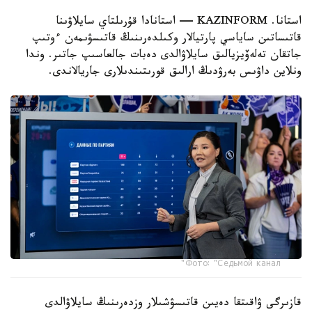
استانا. KAZINFORM — استانادا قۇرىلتاي سايلاۋىنا
قاتىساتىن ساياسي پارتيالار وكىلدەرىنىڭ قاتىسۋىمەن ءوتىپ
جاتقان تەلەۆيزيالىق سايلاۋالدى دەبات جالعاسىپ جاتىر. وندا
ونلاين داۋىس بەرۋدىڭ ارالىق قورىتىندىلارى جاريالاندى.
Фото: "Седьмой канал"
قازىرگى ۋاقىتقا دەيىن قاتىسۋشىلار وزدەرىنىڭ سايلاۋالدى