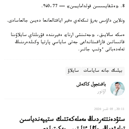
8. «ەشقايسىسىن قولدامايمىن» — 0،77%.
ونلاين داۋىس بەرۋ تىكەلەي ەفير اياقتالعانعا دەيىن جالعاسادى.
ەسكە سالايىق، «جەتىنشى ارنا» ەفيرىندە قۇرىلتاي سايلاۋىنا
قاتىساتىن قازاقستانداعى جەتى ساياسي پارتيا وكىلدەرىنىڭ
تەلەدەباتى ءوتىپ جاتىر.
بيلىك جانە ساياسات
سايلاۋ
باقىتجول كاكەش
اۆتور
20:11, 05 تامىز 2026
ستۋدەنتتەردىڭ مەملەكەتتىك ستيپەندياسىن