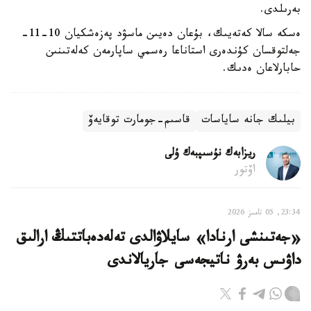
بەرىلدى.
ەسكە سالا كەتەيىك، بۇعان دەيىن ماسۋد پەزەشكيان 10-11-
جەلتوقسان كۇندەرى استاناعا رەسمي ساپارمەن كەلەتىنىن
حابارلاعان ەدىك.
بيلىك جانە ساياسات
قاسىم-جومارت توقايەۆ
ريزابەك نۇسىپبەك ۇلى
اۆتور
23:34, 05 تامىز 2026
«جەتىنشى ارنادا» سايلاۋالدى تەلەدەباتتىڭ ارالىق
داۋىس بەرۋ ناتيجەسى جاريالاندى