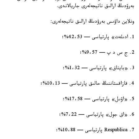
بەرۋدىڭ ارالىق ناتيجەلەرى جاريالاندى.
ونلاين داۋىس بەرۋدىڭ ارالىق ناتيجەلەرى:
1. ادىلەت» پارتياسى — 42،53%؛
2. ج س د پ — 9،57%؛
3. «بايتاق» پارتياسى — 1،32%؛
4. قازاقستاننىڭ حالىق پارتياسى — 10،13%؛
5. «اۋىل» پارتياسى — 17،58%؛
6. «اق جول» پارتياسى — 7،22%؛
7. Respublica پارتياسى — 10،88%؛