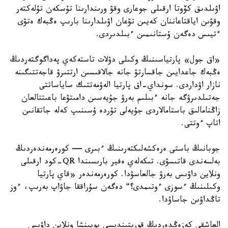
اۋىلدىق كۆوتا ارقىلى جوعارى وقۋ ورىندارىنا تۇسكەن تۇلەكتەر
وقۋىن اياقتاعاننان كەيىن تۋعان اۋىلدارىنا بارىپ ەڭبەك ەتۋى
ءتيىس دەگەن ۇستانىمىن ءبىلدىردى.
«اق جول» پارتياسىنىڭ وكىلى دۋلات تاستەكەي پەداگوگتەردىڭ
ەڭبەك جاعدايىن جاقسارتۋ جانە جالاقىسىن ارتتىرۋ قاجەتتىگىنە
نازار اۋداردى. سونداي-اق پارتيا الەۋمەتتىك ساياساتتى
جەتىلدىرۋگە جانە ءبىلىم بەرۋ جۇيەسىن دامىتۋعا باعىتتالعان
زاڭنامالىق باستامالاردى جۇيەلى تۇردە ۇسىنىپ كەلە جاتقانىن
اتاپ ءوتتى.
جوبانىڭ باستى ەرەكشەلىكتەرىنىڭ ءبىرى — كورەرمەندەردىڭ
بەلسەندى قاتىسۋى. تىكەلەي ەفير بارىسىندا QR-كود ارقىلى
ونلاين داۋىس بەرۋ جالعاسۋدا. كورەرمەندەر «قاي پارتيا
وكىلىنىڭ ءسوزى ءوتىمدى؟“ دەگەن سۇراققا جاۋاپ بەرىپ، ءوز
تاڭداۋىن جاساۋدا.
العاشقى كەزەڭدەردىڭ قورىتىندىسى بويىنشا ونلاين داۋىس