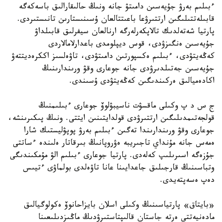
ءبىلىم بەرۋ جۇيەسىن دامىتۋ جانە ونىڭ حالىقارالىق باسەكەگە
قابىلەتتىلىگىن ارتتىرۋعا باعىتتالعان ۇسىنىستارىن تانىستىردى.
پارتيا شەتەلدىك تالاپكەرلەرگە ارنالعان سيفرلىق قابىلداۋ
جۇيەسىن ەنگىزۋدى، قوس ديپلومدى باعدارلامالاردى
كەڭەيتۋدى، ءبىلىم ەكسپورتىن دامىتۋدى، تاۋەلسىز اككرەديتتەۋ
جۇيەسىن جەتىلدىرۋدى جانە جوعارى وقۋ ورىندارىنىڭ
اكادەميالىق ەركىندىگىن كەڭەيتۋدى ۇسىندى.
ج س د پ وكىلى ماقسۋت ناسيبۋلوۆ جوعارى ءبىلىمنىڭ
قولجەتىمدىلىگىن ارتتىرۋدى قولدايتىنىن ايتتى. ونىڭ پىكىرىنشە،
جوعارى وقۋ ورىندارىندا تەگىن ءبىلىم بەرۋ پوپۋليستىك شارا
ەمەس جانە مۇنداي تاجىريبە ەۋروپانىڭ بىرقاتار ەلىندە ءساتتى
جۇزەگە اسىرىلىپ كەلەدى. پارتيا جوعارى ءبىلىم الۋ مۇمكىندىگى
وتباسىنىڭ قارجىلىق جاعدايىنا عانا تاۋەلدى بولماۋى ءتيىس
دەپ ەسەپتەيدى.
«بايتاق» پارتياسىنىڭ وكىلى اسلان بايزاحانوۆ ەكولوگيالىق
مادەنيەتتى ەرتە جاستان قالىپتاستىرۋدىڭ ماڭىزدىلىعىنا