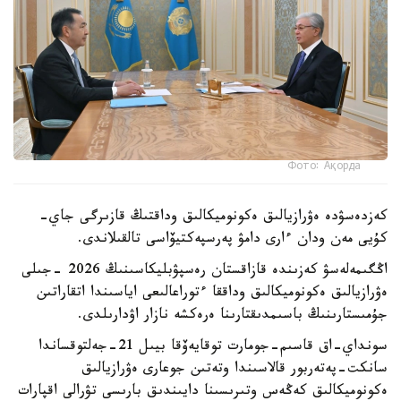
Фото: Ақорда
كەزدەسۋدە ەۋرازيالىق ەكونوميكالىق وداقتىڭ قازىرگى جاي-
كۇيى مەن ودان ءارى دامۋ پەرسپەكتيۆاسى تالقىلاندى.
اڭگىمەلەسۋ كەزىندە قازاقستان رەسپۋبليكاسىنىڭ 2026 -جىلى
ەۋرازيالىق ەكونوميكالىق وداققا ءتوراعالىعى اياسىندا اتقاراتىن
جۇمىستارىنىڭ باسىمدىقتارىنا ەرەكشە نازار اۋدارىلدى.
سونداي-اق قاسىم-جومارت توقايەۆقا بيىل 21-جەلتوقساندا
سانكت-پەتەربور قالاسىندا وتەتىن جوعارى ەۋرازيالىق
ەكونوميكالىق كەڭەس وتىرىسىنا دايىندىق بارىسى تۋرالى اقپارات