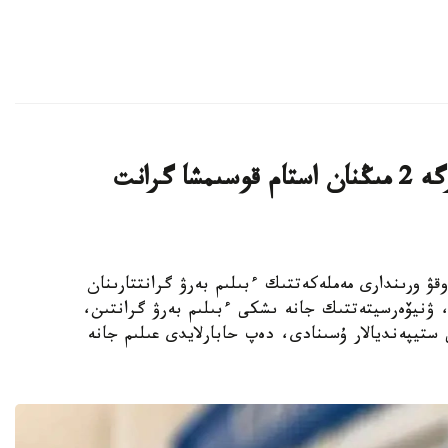
قازاقستاندىق ج و و- لار تالاپكەرلەرگە 2 مىڭنان استام قوسىمشا گرانت
ىڭ جوعارى وقۋ ورىندارى مەملەكەتتىك ءبىلىم بەرۋ گرانتتارىنان
استام رەكتورلىق، ۋنيۆەرسيتەتتىك جانە ىشكى ءبىلىم بەرۋ گرانتىن،
ستيپەنديالار ۇسىنادى، دەپ حابارلايدى عىلىم جانە