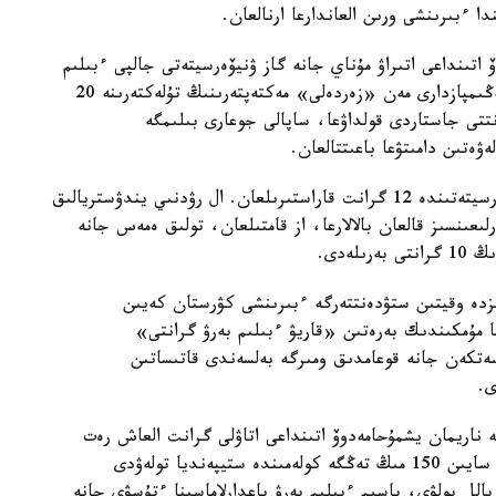
دا ءبىرىنشى ورىن العاندارعا ارنالعان.
ۆ اتىنداعى اتىراۋ مۇناي جانە گاز ۋنيۆەرسيتەتى جالپى ءبىلىم
بەرەتىن پاندەر بويىنشا وبلىستىق وليمپيادالاردىڭ جەڭىمپازدارى مەن «زەردەلى» مەكتەپتەرىنىڭ تۇلەكتەرىنە 20
انتتى جاستاردى قولداۋعا، ساپالى جوعارى بىلىمگە
ەتىن دامىتۋعا باعىتتالعان.
سارسەن امانجولوۆ اتىنداعى شىعىس قازاقستان ۋنيۆەرسيتەتىندە 12 گرانت قاراستىرىلعان. ال رۋدنىي يندۋستريالىق
رلىعىنسىز قالعان بالالارعا، از قامتىلعان، تولىق ەمەس جانە
لەدى.
ىزدە وقيتىن ستۋدەنتتەرگە ءبىرىنشى كۋرستان كەيىن
 مۇمكىندىك بەرەتىن «قاريۋ ءبىلىم بەرۋ گرانتى»
سەتكەن جانە قوعامدىق ومىرگە بەلسەندى قاتىساتىن
 ۋنيۆەرسيتەتتە ناريمان يشمۇحامەدوۆ اتىنداعى اتاۋلى گرانت العاش رەت
تاعايىندالدى. ول وقۋ اقىسىن تولىق وتەۋدى جانە اي سايىن 150 مىڭ تەڭگە كولەمىندە ستيپەنديا تولەۋدى
وزدەيدى. ۇمىتكەردىڭ ۇبت ناتيجەسى كەمىندە 75 بالل بولۋى، باسىم ءبىلىم بەرۋ باعدارلاماسىنا ءتۇسۋى جانە