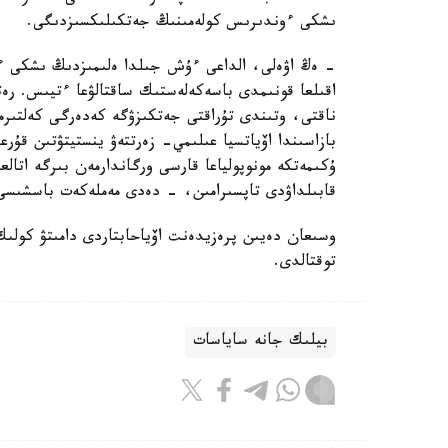
ىشكى ءوندىرىس كولەمىنىڭ جەتكىلىكسىزدىگى.
- ەڭ اۋەلى، الداعى ءۇش جىلدا ەلىمىزدىڭ ىشكى ءون
اقىلعا قونىمدى باسەكەلەستىك ساقتالۋعا ءتيىس. ر
ناقتى، وتىندى تۇراقتى جەتكىزۋگە كەدەرگى كەلتىر
بازاسىندا اۆياتسيا عىلىمي- زەرتتەۋ ينستيتۋتىن قۇر
ۇكىمەتكە مونوپولياعا قارسى ورگاندارمەن بىرگە اتالع
قابىلداۋدى تاپسىرامىن، - دەدى مەملەكەت باسشىسى
وسىعان دەيىن پرەزيدەنت اۆياحابتاردى دامىتۋ كولىك-
توقتالدى.
بيلىك جانە ساياسات