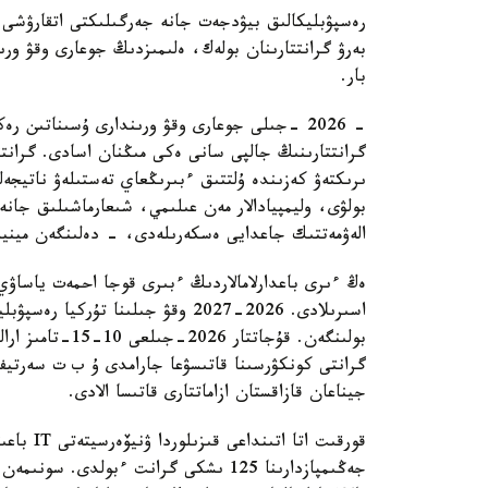
رەسپۋبليكالىق بيۋدجەت جانە جەرگىلىكتى اتقارۋشى و
بەرۋ گرانتتارىنان بولەك، ەلىمىزدىڭ جوعارى وقۋ ورىندا
بار.
- 2026 -جىلى جوعارى وقۋ ورىندارى ۇسىناتىن 
گرانتتارىنىڭ جالپى سانى ەكى مىڭنان اسادى. گرانتت
ىرىكتەۋ كەزىندە ۇلتتىق ءبىرىڭعاي تەستىلەۋ ناتيجە
بولۋى، وليمپيادالار مەن عىلىمي، شىعارماشىلىق جان
الەۋمەتتىك جاعدايى ەسكەرىلەدى، - دەلىنگەن مينيس
ەڭ ءىرى باعدارلامالاردىڭ ءبىرى قوجا احمەت ياساۋي
بولىنگەن. قۇجاتت
گرانتى كونكۋرسىنا قاتىسۋعا جارامدى ۇ ب ت سەرتيف
جيناعان قازاقستان ازاماتتارى قاتىسا الادى.
قورقىت ات
جەڭىمپازدارىنا 125 ىشكى گرانت ءبولدى. 