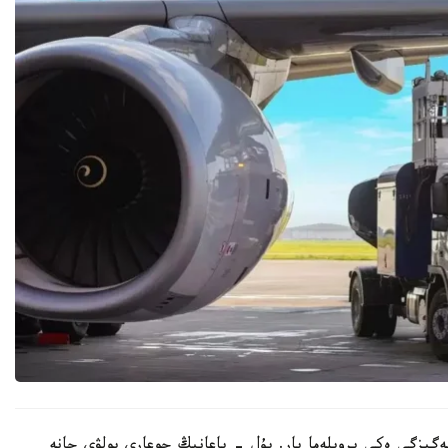
ەگىزگى ەكى پروبلەما بار. بۇل - باعانىڭ جوعارى بولۋى جانە