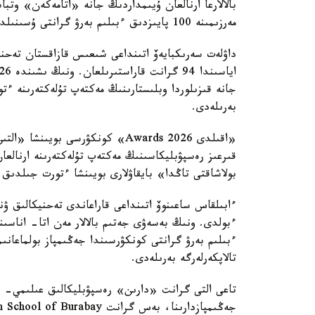
بالالارعا ارنالعان ۇيىمداردىڭ جانە «اتامەكەن» وتبا
مەرزىمىنە 100 پايىزدىق ءبىلىم بەرۋ گرانتى ۇسىنىلدى.
داۋلەت سەرىكبايەۆ اتىنداعى شىعىس قازاقستان تەحنيك
بەرىلەدى.
بولاشاقتى تاڭدا» بايقاۋلارى بويىنشا ءتورت جىلدىق
ءبولدى. ونىڭ بەسەۋى جەتىم بالالار مەن اتا- اناسى
تالاپكەرلەرگە بەرىلەدى.
تاعى التى گرانت «دارىن» رەسپۋبليكالىق عىلىمي- پر