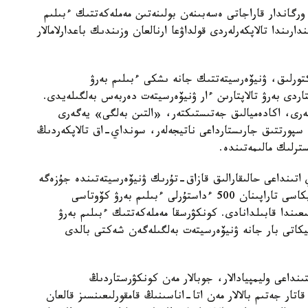
رگاندار قاراجاتى ەسەبىنەن بولىنەتىن مەملەكەتتىك ءبىلىم
رىندا تالاپكەرلەردى قولداۋعا ارنالعان وزىندىك باعدارلامالار
رەكتورلىق، ۋنيۆەرسيتەتتىك جانە ىشكى ءبىلىم بەرۋ
اردى بەرۋ تالاپتارىن ءار ۋنيۆەرسيتەت دەربەس بەلگىلەيدى.
لەرى، اكادەميالىق جەتىستىكتەر، «التىن بەلگى» يەگەرى
ە سپورتتىق جارىستارداعى ناتيجەلەر، سونداي-اق تالاپكەردىڭ
ترلىك مالىمەتىندە.
 اتىنداعى حالىقارالىق قازاق-تۇرىك ۋنيۆەرسيتەتىندە جۇزەگە
اسىرىلادى. 2026-2027 وقۋ جىلىنا تۇركيا رەسپۋبليكاسى تاراپىنان 500 ءداستۇرلى ءبىلىم بەرۋ كۆوتاسى
ار 2026-جىلعى 10-15-تامىز ارالىعىندا قابىلدانادى. كونكۋرسقا مەملەكەتتىك ءبىلىم بەرۋ
يكاتى بار جانە ۋنيۆەرسيتەت بەلگىلەگەن شەكتى بالدى
ا اتىنداعى قىزىلوردا ۋنيۆەرسيتەتى IT باعىتىنداعى وليمپيادالار، جوبالار مەن كونكۋرستاردىڭ
سونىمەن قاتار جەتىم بالالار مەن اتا-اناسىنىڭ قامقورلىعىنسىز قالعان