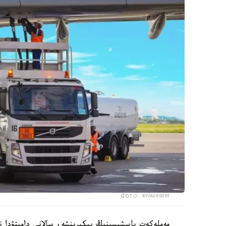
Фото: aviacenter
مەملەكەت باسشىسىنىڭ پىكىرىنشە، سالانى دامىتۋدا ن