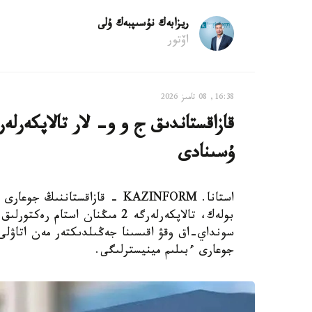
ريزابەك نۇسىپبەك ۇلى
اۆتور
16:38, 08 تامىز 2026
ۇسىنادى
استانا. KAZINFORM - قازاقستانن
بولەك، تالاپكەرلەرگە 2 مىڭنان 
سونداي-اق وقۋ اقىسىنا جەڭىلدىكتەر مەن اتاۋلى 
جوعارى ءبىلىم مينيسترلىگى.