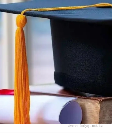
Фото: halyq-uni.kz