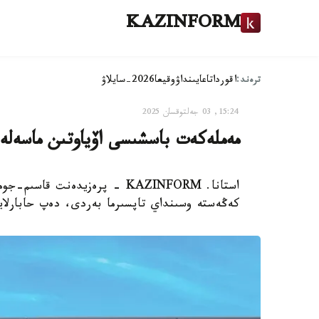
KAZINFORM
ترەند:
اقوردا
تاعايىنداۋ
وقيعا
2026-سايلاۋ
15:24, 03 جەلتوقسان 2025
مەملەكەت باسشىسى اۆياوتىن ماسەل
استانا. KAZINFORM - پرەزيدەنت
كەڭەستە وسىنداي تاپسىرما بەردى، دەپ حابارلاي