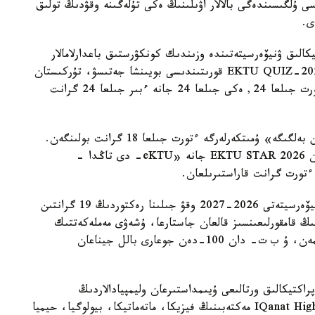
سى ۇلگىسىندەگى بالالار اۋىلىنىڭ ەكى تۇلەگىنە وقۋدىڭ تولىق
الىق ۋنيۆەرسيتەتىندە وزىندىك كونكۋرستىق باعدارلامالار
اياسىندا 94 گرانت قاراستىرىلعان. ونىڭ ىشىندە EKTU QUIZ-2026 قورىتىندىسى بويىنشا جەتىسۋ، تۇركىستان
جانە قىزىلوردا وبلىستارىنىڭ مەكتەپ تۇلەكتەرىنە ءتورت جىلعا 24, ەكى جىلعا 24 جانە ءبىر جىلعا 24 گرانت
«اقىلدى Awards 2026» كونكۋرسى بويىنشا «التىن بەلگىگە» ۇمىتكەرلەرگە ءتورت جىلعا 18 گرانت بولىنگەن.
قىرعىز رەسپۋبليكاسىنىڭ مەكتەپ تۇلەكتەرىنە ارنالعان EKTU STAR 2026 جانە «eKTU- دى تاڭدا -
 ءتورت گرانت قاراستىرىلعان.
ءابىلقاس ساعىنوۆ اتىنداعى قاراعاندى تەحنيكالىق ۋنيۆەرسيتەتى 2026-2027 وقۋ جىلىنا رەكتوردىڭ 19 گرانتىن
نىڭ قامقورلىعىنسىز قالعان جاستارعا، ۇشەۋى مەملەكەتتىك
ءبىلىم بەرۋ گرانتى كونكۋرسىندا جەڭىمپاز بولماعانىمەن، ۇ ب ت- دان 100-دەن جوعارى بالل جيناعان
اكتيكالىق ورتالىعى ۇيىمداستىرعان وليمپيادالاردىڭ
جەڭىمپازدارىنا، بەس گرانت IQanat High School of Burabay مەكتەبىنىڭ فيزيكا، ماتەماتيكا، بيولوگيا، حيميا