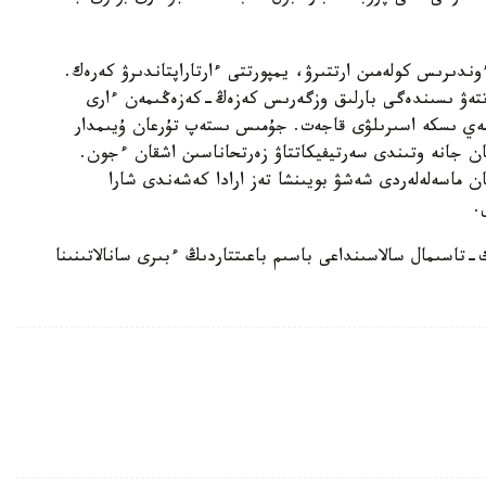
دىرىس كولەمىن ارتتىرۋ، يمپورتتى ءارتاراپتاندىرۋ كەرەك.
ەتتەۋ ىسىندەگى بارلىق وزگەرىس كەزەڭ-كەزەڭىمەن ءارى
مەي ىسكە اسىرىلۋى قاجەت. جۇمىس ىستەپ تۇرعان ۇيىمدار
عان جانە وتىندى سەرتيفيكاتتاۋ زەرتحاناسىن اشقان ءجون.
ان ماسەلەلەردى شەشۋ بويىنشا تەز ارادا كەشەندى شارا
.
تاسىمال سالاسىنداعى باسىم باعىتتاردىڭ ءبىرى سانالاتىنىنا