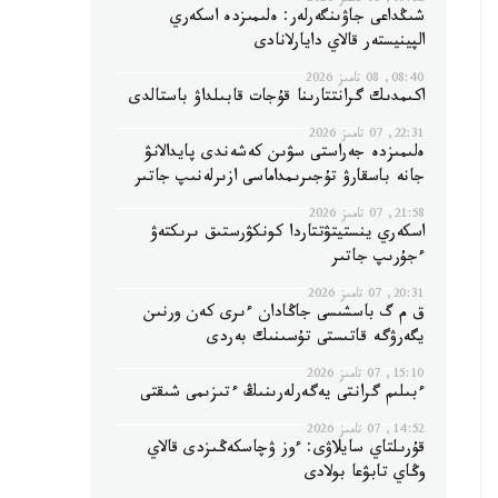
09:12, 08 تامىز 2026
شىڭداعى جاۋىنگەرلەر: ەلىمىزدە اسكەري
الپينيستەر قالاي دايارلانادى
08:40, 08 تامىز 2026
اكىمدىك گرانتتارىنا قۇجات قابىلداۋ باستالدى
22:31, 07 تامىز 2026
ەلىمىزدە جەراستى سۋىن كەشەندى پايدالانۋ
جانە باسقارۋ تۇجىرىمداماسى ازىرلەنىپ جاتىر
21:58, 07 تامىز 2026
اسكەري ينستيتۋتتاردا كونكۋرستىق ىرىكتەۋ
ءجۇرىپ جاتىر
20:31, 07 تامىز 2026
ق م گ باسشىسى جاڭادان ءىرى كەن ورنىن
يگەرۋگە قاتىستى تۇسىنىك بەردى
15:10, 07 تامىز 2026
ءبىلىم گرانتى يەگەرلەرىنىڭ ءتىزىمى شىقتى
14:52, 07 تامىز 2026
قۇرىلتاي سايلاۋى: ءوز ۋچاسكەڭىزدى قالاي
وڭاي تابۋعا بولادى