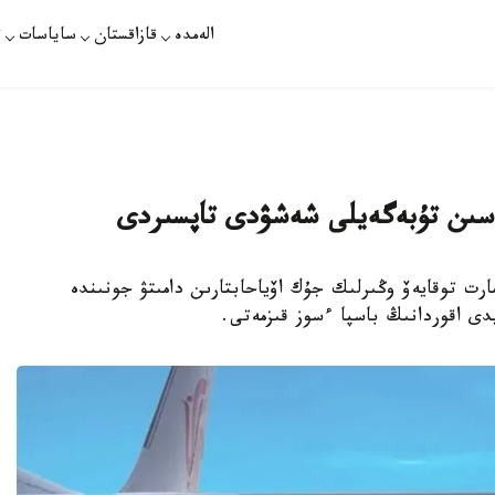
الەمدە
قازاقستان
ساياسات
ت
ەسىن تۇبەگەيلى شەشۋدى تاپسىردى
 قاسىم-جومارت توقايەۆ وڭىرلىك جۇك اۆياحابتارىن دامىتۋ جونىندە
دى اقوردانىڭ باسپا ءسوز قىزمەتى.