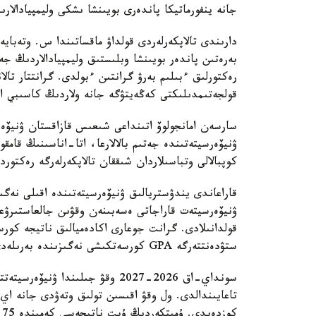
جانە ينفورماتيكا پاندەرى بويىنشا ىشكى وليمپيادالارىن
دارىندى تالاپكەرلەردى قولداۋ ماقساتىندا س. وتەبايە
رەكتورلىق ءبىلىم بەرۋ گرانتىن ءبولدى. گرانتتار تال
قولجەتىمدىلىكتى كەڭەيتۋگە جانە ولاردىڭ كاسىبي الەۋ
ۋنيۆەرسيتەتىندە جەتىم بالالارعا، اتا-اناسىنىڭ قامقو
كوپبالالى وتباسىلاردان شىققان تالاپكەرلەرگە رەكتوردىڭ 10 گرانتى بەرى
قاراعاندى يندۋستريالىق ۋنيۆەرسيتەتىندە اقىلى نەگ
ۋنيۆەرسيتەت قاراجاتى ەسەبىنەن وقۋىن جالعاستىرۋعا
قولدانىلادى. گرانت جوعارى اكادەميالىق ناتيجە كور
ستۋدەنتتەرگە GPA كورسەتكىشى نەگىزىندە بەرىلەدى.
سونداي-اق 2026-2027 وقۋ جىلىندا
ك