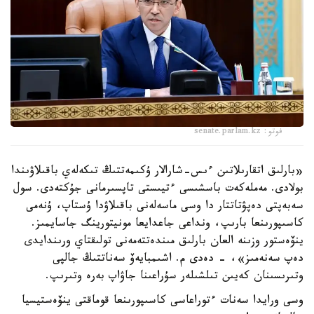
فوتو: senate.parlam.kz
«بارلىق اتقارىلاتىن ءىس-شارالار ۇكىمەتتىڭ تىكەلەي باقىلاۋىندا
بولادى. مەملەكەت باسشىسى ءتيىستى تاپسىرمانى جۇكتەدى. سول
سەبەپتى دەپۋتاتتار دا وسى ماسەلەنى باقىلاۋدا ۇستاپ، ۇنەمى
كاسىپورىنعا بارىپ، ونداعى جاعدايعا مونيتورينگ جاسايمىز.
ينۆەستور وزىنە العان بارلىق مىندەتتەمەنى تولىقتاي ورىندايدى
دەپ سەنەمىز»، - دەدى م. اشىمبايەۆ سەناتتىڭ جالپى
وتىرىسىنان كەيىن تىلشىلەر سۇراعىنا جاۋاپ بەرە وتىرىپ.
وسى ورايدا سەنات ءتوراعاسى كاسىپورىنعا قوماقتى ينۆەستيسيا