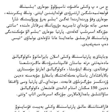
ج س د پ وكىلى ماقسۋت ناسيبۋلوۆ جوعارى ءبىلىمنىڭ
قولجەتىمدىلىگىن ارتتىرۋدى قولدايتىنىن ايتتى. ونىڭ پىكىرىنشە،
جوعارى وقۋ ورىندارىندا تەگىن ءبىلىم بەرۋ پوپۋليستىك شارا
ەمەس جانە مۇنداي تاجىريبە ەۋروپانىڭ بىرقاتار ەلىندە ءساتتى
جۇزەگە اسىرىلىپ كەلەدى. پارتيا جوعارى ءبىلىم الۋ مۇمكىندىگى
وتباسىنىڭ قارجىلىق جاعدايىنا عانا تاۋەلدى بولماۋى ءتيىس
دەپ ەسەپتەيدى.
«بايتاق» پارتياسىنىڭ وكىلى اسلان بايزاحانوۆ ەكولوگيالىق
مادەنيەتتى ەرتە جاستان قالىپتاستىرۋدىڭ ماڭىزدىلىعىنا
توقتالدى. ونىڭ ايتۋىنشا، ەكولوگيالىق اعارتۋ جۇمىستارى
بالاباقشادان باستاپ مەملەكەتتىك باسقارۋ جۇيەسىنە دەيىن
ۇزدىكسىز جۇرگىزىلۋى قاجەت. سونداي-اق پارتيا وسى ۋاقىتقا
دەيىن 150 مىڭنان استام ادامدى قامتىعان ەكولوگيالىق
ساۋاتتىلىق باعدارلامالارىن جۇزەگە اسىرعانىن اتاپ ءوتتى.
قازاقستاننىڭ حالىق پارتياسىنىڭ وكىلى بەيبىت قۇسايىنوۆ