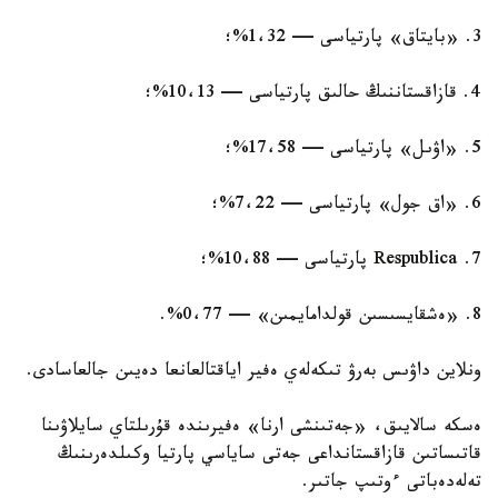
3. «بايتاق» پارتياسى — 1،32%؛
4. قازاقستاننىڭ حالىق پارتياسى — 10،13%؛
5. «اۋىل» پارتياسى — 17،58%؛
6. «اق جول» پارتياسى — 7،22%؛
7. Respublica پارتياسى — 10،88%؛
8. «ەشقايسىسىن قولدامايمىن» — 0،77%.
ونلاين داۋىس بەرۋ تىكەلەي ەفير اياقتالعانعا دەيىن جالعاسادى.
ەسكە سالايىق، «جەتىنشى ارنا» ەفيرىندە قۇرىلتاي سايلاۋىنا
قاتىساتىن قازاقستانداعى جەتى ساياسي پارتيا وكىلدەرىنىڭ
تەلەدەباتى ءوتىپ جاتىر.