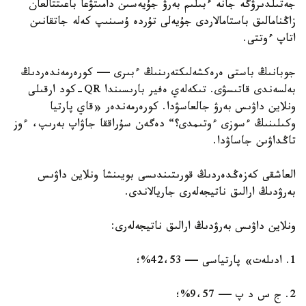
جەتىلدىرۋگە جانە ءبىلىم بەرۋ جۇيەسىن دامىتۋعا باعىتتالعان
زاڭنامالىق باستامالاردى جۇيەلى تۇردە ۇسىنىپ كەلە جاتقانىن
اتاپ ءوتتى.
جوبانىڭ باستى ەرەكشەلىكتەرىنىڭ ءبىرى — كورەرمەندەردىڭ
بەلسەندى قاتىسۋى. تىكەلەي ەفير بارىسىندا QR-كود ارقىلى
ونلاين داۋىس بەرۋ جالعاسۋدا. كورەرمەندەر «قاي پارتيا
وكىلىنىڭ ءسوزى ءوتىمدى؟“ دەگەن سۇراققا جاۋاپ بەرىپ، ءوز
تاڭداۋىن جاساۋدا.
العاشقى كەزەڭدەردىڭ قورىتىندىسى بويىنشا ونلاين داۋىس
بەرۋدىڭ ارالىق ناتيجەلەرى جاريالاندى.
ونلاين داۋىس بەرۋدىڭ ارالىق ناتيجەلەرى:
1. ادىلەت» پارتياسى — 42،53%؛
2. ج س د پ — 9،57%؛