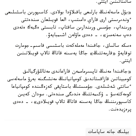
سالىناتىنىن ايتتى.
«بۇل ماسەلەنىڭ بارلىعى باقىلاۋدا بولادى. كاسىپورىن باسشىلىعى
ءوندىرىستى ارى قاراي دامىتىپ، العا قويىلعان مىندەتتى
ورىنداپ، جۇمىس ورىندارىن ساقتاپ، تابىستى ەڭبەك ەتەدى
دەپ سەنەمىز»، - دەدى ماۋلەن اشىمبايەۆ.
ەسكە سالساق، جاقىندا مەملەكەت باسشىسى قاسىم-جومارت
توقايەۆ «قارمەتتىڭ» جاڭا يەسىنە قاتاڭ تالاپ قويىلاتىنىن
ايتتى.
«جاقىندا مەنىڭ تاپسىرماممەن قاراعاندى مەتاللۋرگيالىق
كومبيناتىن قازاقستاندىق كومپانيانىڭ مەنشىگىنە بەرۋ ماسەلەسى
ءساتتى شەشىلدى. جۇمىستىڭ باستاپقى كەزەڭىندە كومپانياعا
كومەكتەسۋ - ۇكىمەتتىڭ ەندىگى مىندەتى. سودان كەيىن
كاسىپورىننىڭ جاڭا يەسىنە قاتاڭ تالاپ قويىلادى»، - دەدى
پرەزيدەنت.
بيلىك جانە ساياسات