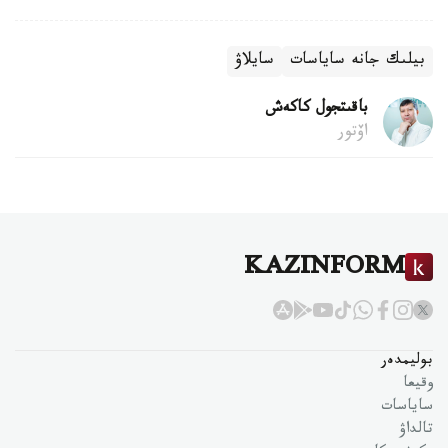
بيلىك جانە ساياسات
سايلاۋ
باقىتجول كاكەش
اۆتور
KAZINFORM
بوليمدەر
وقيعا
ساياسات
تالداۋ