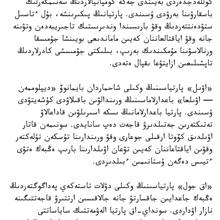
كوللەدجدەردى بەيىندى جەكە كومپانيالاردىڭ سەنىمگەرلىك
باسقارۋىنا بەرۋدى ۇسىندى. پارتيانىڭ پىكىرىنشە، بۇل ءتاسىل
ستۋدەنتتەردىڭ وقۋ بارىسىندا وندىرىستىك تاجىريبەدەن وتۋىنە
جانە وقۋ اياقتالعاننان كەيىن ماماندىعى بويىنشا جۇمىسقا
ورنالاسۋىنا مۇمكىندىك بەرىپ، بىلىكتى جۇمىسشى كادرلاردىڭ
تاپشىلىعىن ازايتۋعا ىقپال ەتەدى.
«اۋىل» پارتياسىنىڭ وكىلى شاحماردان بايمانوۆ «ديپلوممەن
— اۋىلعا» باعدارلاماسىنىڭ ورىندالۋىن باقىلاۋدى كۇشەيتۋدى
ۇسىندى. پارتيا باعدارلامانىڭ ىسكە اسىرىلۋىن قاداعالاۋ
تەتىكتەرىن جەتىلدىرۋ قاجەت دەپ سانايدى. سونىمەن قاتار
اۋىلدىق كۆوتا ارقىلى جوعارى وقۋ ورىندارىنا تۇسكەن تۇلەكتەر
وقۋىن اياقتاعاننان كەيىن تۋعان اۋىلدارىنا بارىپ ەڭبەك ەتۋى
ءتيىس دەگەن ۇستانىمىن ءبىلدىردى.
«اق جول» پارتياسىنىڭ وكىلى دۋلات تاستەكەي پەداگوگتەردىڭ
ەڭبەك جاعدايىن جاقسارتۋ جانە جالاقىسىن ارتتىرۋ قاجەتتىگىنە
نازار اۋداردى. سونداي-اق پارتيا الەۋمەتتىك ساياساتتى