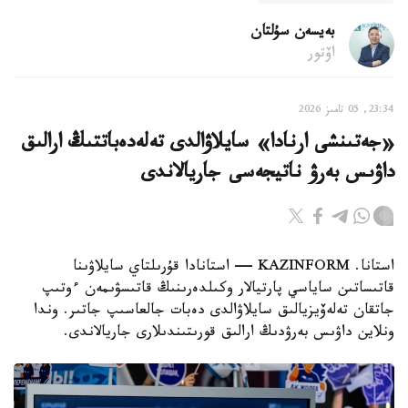
بەيسەن سۇلتان
اۆتور
23:34, 05 تامىز 2026
«جەتىنشى ارنادا» سايلاۋالدى تەلەدەباتتىڭ ارالىق
داۋىس بەرۋ ناتيجەسى جاريالاندى
استانا. KAZINFORM — استانادا قۇرىلتاي سايلاۋىنا
قاتىساتىن ساياسي پارتيالار وكىلدەرىنىڭ قاتىسۋىمەن ءوتىپ
جاتقان تەلەۆيزيالىق سايلاۋالدى دەبات جالعاسىپ جاتىر. وندا
ونلاين داۋىس بەرۋدىڭ ارالىق قورىتىندىلارى جاريالاندى.