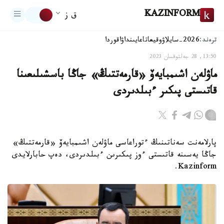
KAZINFORM
ق ز
ترەند:
2026-سايلاۋ
وقيعا
تاعايىنداۋ
اقوردا
13:50, 28 جەلتوقسان 2023
ماۋلەن اشىمبايەۆ «قارمەتتىڭ» جاڭا باسشىلىعىنا
قاتىستى پىكىر ءبىلدىردى
پارلامەنت سەناتىنىڭ ءتوراعاسى ماۋلەن اشىمبايەۆ «قارمەتتىڭ»
جاڭا يەسىنە قاتىستى ءوز پىكىرىن ءبىلدىردى، دەپ حابارلايدى
Kazinform.