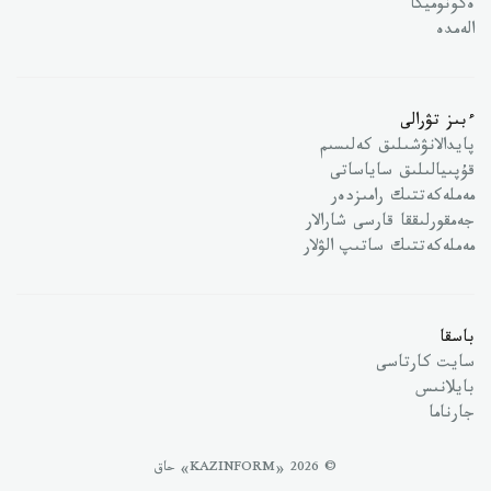
ەكونوميكا
الەمدە
ءبىز تۋرالى
پايدالانۋشىلىق كەلىسىم
قۇپىيالىلىق ساياساتى
مەملەكەتتىك رامىزدەر
جەمقورلىققا قارسى شارالار
مەملەكەتتىك ساتىپ الۋلار
باسقا
سايت كارتاسى
بايلانىس
جارناما
© 2026 «KAZINFORM» حاق