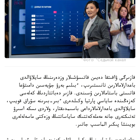
Фото: "Седьмой канал"
قازىرگى ۋاقىتقا دەيىن قاتىسۋشىلار وزدەرىنىڭ سايلاۋالدى
باعدارلامالارىن تانىستىرىپ، ءبىلىم بەرۋ جۇيەسىن دامىتۋعا
قاتىستى باستامالارىن ۇسىندى. قازىر دەباتتاردىڭ كەلەسى
كەزەڭىندە ساياسي پارتيا وكىلدەرى ءبىر-بىرىنە سۇراق قويىپ،
سايلاۋالدى باعدارلامالارداعى باسىمدىقتار، ولاردى ىسكە اسىرۋ
تەتىكتەرى جانە مەملەكەتتىك ساياساتتىڭ وزەكتى ماسەلەلەرى
بويىنشا پىكىر الماسىپ جاتىر.