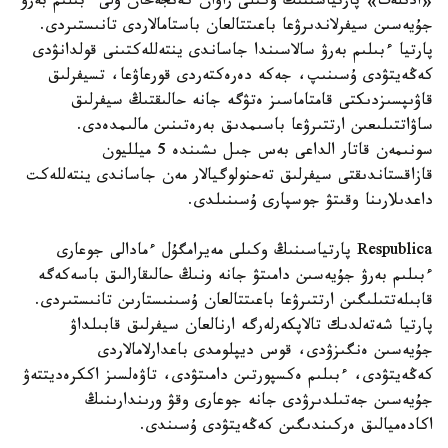
«ادىلەت» پارتياسىنىڭ وكىلى راۋان كەنجەحان ۇلى ءبىلىم بەرۋ
جۇيەسىن سيفرلاندىرۋعا باعىتتالعان باستامالاردى تانىستىردى.
پارتيا ءبىلىم بەرۋ سالاسىندا جاساندى ينتەللەكتىنى قولدانۋدى
كەڭەيتۋدى ۇسىنىپ، جەكە دەرەكتەردى قورعاۋعا، تسيفرلىق
قاۋىپسىزدىكتى قامتاماسىز ەتۋگە جانە حالىقتىڭ سيفرلىق
ساۋاتتىلىعىن ارتتىرۋعا باسىمدىق بەرەتىنىن مالىمدەدى.
سونىمەن قاتار الداعى بەس جىل ىشىندە 5 ميلليون
قازاقستاندىقتى سيفرلىق تەحنولوگيالار مەن جاساندى ينتەللەكت
داعدىلارىنا وقىتۋ جوسپارى ۇسىنىلدى.
Respublica پارتياسىنىڭ وكىلى مەيرامگۇل ءمادالى جوعارى
ءبىلىم بەرۋ جۇيەسىن دامىتۋ جانە ونىڭ حالىقارالىق باسەكەگە
قابىلەتتىلىگىن ارتتىرۋعا باعىتتالعان ۇسىنىستارىن تانىستىردى.
پارتيا شەتەلدىك تالاپكەرلەرگە ارنالعان سيفرلىق قابىلداۋ
جۇيەسىن ەنگىزۋدى، قوس ديپلومدى باعدارلامالاردى
كەڭەيتۋدى، ءبىلىم ەكسپورتىن دامىتۋدى، تاۋەلسىز اككرەديتتەۋ
جۇيەسىن جەتىلدىرۋدى جانە جوعارى وقۋ ورىندارىنىڭ
اكادەميالىق ەركىندىگىن كەڭەيتۋدى ۇسىندى.