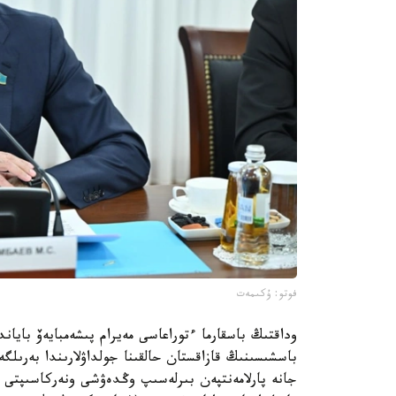
فوتو: ۇكىمەت
باسشىسىنىڭ قازاقستان حالقىنا جولداۋلارىندا بەرىلگ
جانە پارلامەنتپەن بىرلەسىپ وڭدەۋشى ونەركاسىپتى دام