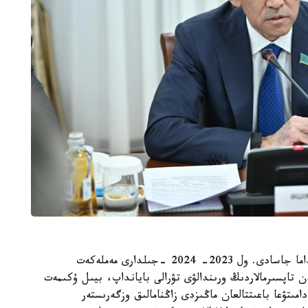
وداقتىڭ باسقارما ءتوراعاسى مەيرام پىشەمبايەۆ بايانداما جاسادى. ول 2023- 2024 -جىلدارى مەملەكەت
ەن تاپسىرمالاردىڭ ورىندالۋى تۋرالى بايانداپ، بيىل ۇكىمەت
ىتۋعا باعىتتالعان ماڭىزدى زاڭنامالىق وزگەرىستەر