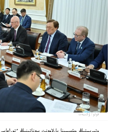
فوتو: ۇكىمەت
وتىرىستىڭ جۇمىسىنا پارلامەنت سەناتىنىڭ ءتوراعاسى