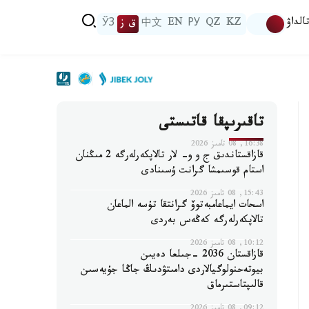
الداۋ
KZ
QZ
РУ
EN
中文
ق ز
ЎЗ
تاقىرىپقا قاتىستى
16:38, 08 تامىز 2026
قازاقستاندىق ج و و- لار تالاپكەرلەرگە 2 مىڭنان
استام قوسىمشا گرانت ۇسىنادى
15:43, 08 تامىز 2026
اسحات ايماعامبەتوۆ گرانتقا تۇسە الماعان
تالاپكەرلەرگە كەڭەس بەردى
10:12, 08 تامىز 2026
قازاقستان 2036 -جىلعا دەيىن
بيوتەحنولوگيالاردى دامىتۋدىڭ جاڭا جۇيەسىن
قالىپتاستىرماق