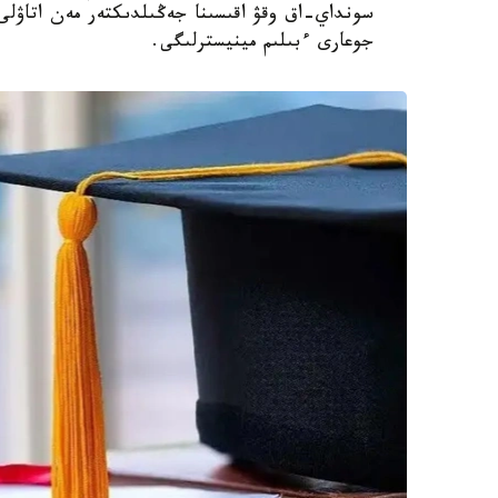
سونداي-اق وقۋ اقىسىنا جەڭىلدىكتەر مەن اتاۋلى 
جوعارى ءبىلىم مينيسترلىگى.