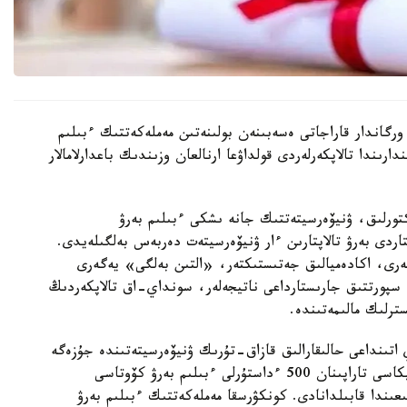
رگاندار قاراجاتى ەسەبىنەن بولىنەتىن مەملەكەتتىك ءبىلىم
رىندا تالاپكەرلەردى قولداۋعا ارنالعان وزىندىك باعدارلامالار
رەكتورلىق، ۋنيۆەرسيتەتتىك جانە ىشكى ءبىلىم بەرۋ
اردى بەرۋ تالاپتارىن ءار ۋنيۆەرسيتەت دەربەس بەلگىلەيدى.
لەرى، اكادەميالىق جەتىستىكتەر، «التىن بەلگى» يەگەرى
ە سپورتتىق جارىستارداعى ناتيجەلەر، سونداي-اق تالاپكەردىڭ
ترلىك مالىمەتىندە.
 اتىنداعى حالىقارالىق قازاق-تۇرىك ۋنيۆەرسيتەتىندە جۇزەگە
اسىرىلادى. 2026-2027 وقۋ جىلىنا تۇركيا رەسپۋبليكاسى تاراپىنان 500 ءداستۇرلى ءبىلىم بەرۋ كۆوتاسى
ار 2026-جىلعى 10-15-تامىز ارالىعىندا قابىلدانادى. كونكۋرسقا مەملەكەتتىك ءبىلىم بەرۋ