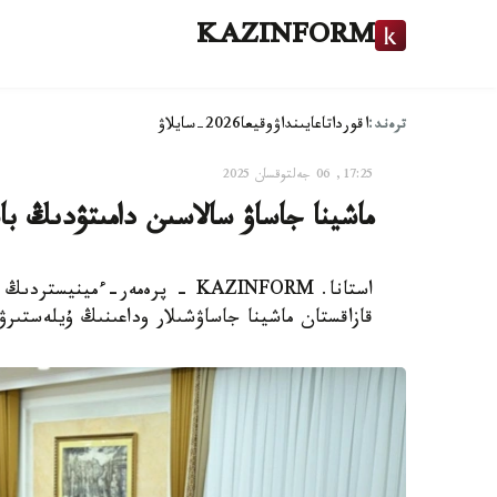
KAZINFORM
ترەند:
اقوردا
تاعايىنداۋ
وقيعا
2026-سايلاۋ
17:25, 06 جەلتوقسان 2025
ماشينا جاساۋ سالاسىن دامىتۋدىڭ با
استانا. KAZINFORM - پرەمەر-ءم
قازاقستان ماشينا جاساۋشىلار وداعىنىڭ ۇيلەستى