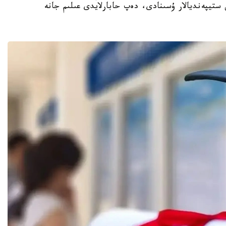
ستيپەنديالار ۇسىنادى، دەپ حابارلايدى عىلىم جانە