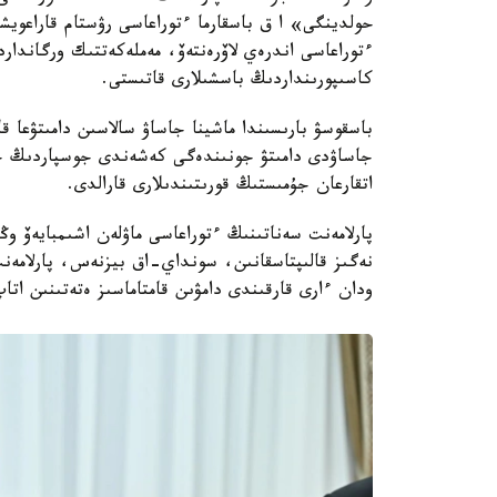
حولدينگى» ا ق باسقارما ءتوراعاسى رۋستام قاراعويشي
ءتوراعاسى اندرەي لاۆرەنتەۆ، مەملەكەتتىك ورگاندار
كاسىپورىنداردىڭ باسشىلارى قاتىستى.
جاساۋدى دامىتۋ جونىندەگى كەشەندى جوسپاردىڭ ج
اتقارعان جۇمىستىڭ قورىتىندىلارى قارالدى.
پارلامەنت سەناتىنىڭ ءتوراعاسى ماۋلەن اشىمبايەۆ و
نەگىز قالىپتاسقانىن، سونداي-اق بيزنەس، پارلامەن
ودان ءارى قارقىندى دامۋىن قامتاماسىز ەتەتىنىن اتا