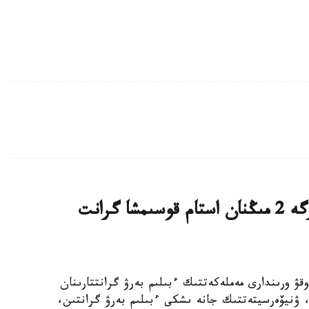
قازاقستاندىق ج و و- لار تالاپكەرلەرگە 2 مىڭنان استام قوسىمشا گرانت
ىڭ جوعارى وقۋ ورىندارى مەملەكەتتىك ءبىلىم بەرۋ گرانتتارىنان
استام رەكتورلىق، ۋنيۆەرسيتەتتىك جانە ىشكى ءبىلىم بەرۋ گرانتىن،