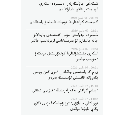
09:12, 08 تامىز 2026
شىڭداعى جاۋىنگەرلەر: ەلىمىزدە اسكەري
الپينيستەر قالاي دايارلانادى
08:40, 08 تامىز 2026
اكىمدىك گرانتتارىنا قۇجات قابىلداۋ باستالدى
22:31, 07 تامىز 2026
ەلىمىزدە جەراستى سۋىن كەشەندى پايدالانۋ
جانە باسقارۋ تۇجىرىمداماسى ازىرلەنىپ جاتىر
21:58, 07 تامىز 2026
اسكەري ينستيتۋتتاردا كونكۋرستىق ىرىكتەۋ
ءجۇرىپ جاتىر
20:31, 07 تامىز 2026
ق م گ باسشىسى جاڭادان ءىرى كەن ورنىن
يگەرۋگە قاتىستى تۇسىنىك بەردى
15:10, 07 تامىز 2026
ءبىلىم گرانتى يەگەرلەرىنىڭ ءتىزىمى شىقتى
14:52, 07 تامىز 2026
قۇرىلتاي سايلاۋى: ءوز ۋچاسكەڭىزدى قالاي
وڭاي تابۋعا بولادى