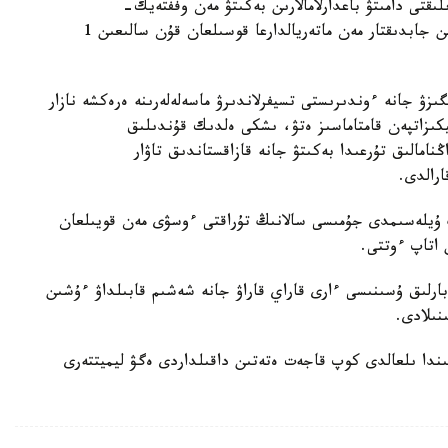
ىقتى دامىتۋ باعدارلامالارىن بەكىتۋ مەن وففتەيك-
كەلىسىمشارتتاردى جاساسۋ، سونداي-اق يمپورتتالاتىن جابدىقتار مەن ماتەريالدارعا قوسىلعان قۇن سالىعىن 1
زۋ جانە ءوندىرىستى تسيفرلاندىرۋ ماسەلەلەرىنە ەرەكشە نازار
ىزاتپەن قامتاماسىز ەتۋ، ىشكى ەلدىك قۇندىلىق
ڭنامالىق تۇرعىدا بەكىتۋ جانە قازاقستاندىق تاۋار
رالدى.
ڭ ۇيلەسىمدى جۇمىسى سالانىڭ تۇراقتى ءوسۋى مەن قويىلعان
 اتاپ ءوتتى.
رلىق ۇسىنىسى ءارى قاراي قاراۋ جانە شەشىم قابىلداۋ ءۇشىن
نىلادى.
ندا ىلعالدى كوپ قاجەت ەتەتىن داقىلداردى ەگۋ ليميتتەرى