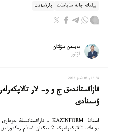
بيلىك جانە ساياسات
پارلامةنت
بەيسەن سۇلتان
اۆتور
16:38, 08 تامىز 2026
ۇسىنادى
استانا. KAZINFORM - قازاقستانن
بولەك، تالاپكەرلەرگە 2 مىڭنان 