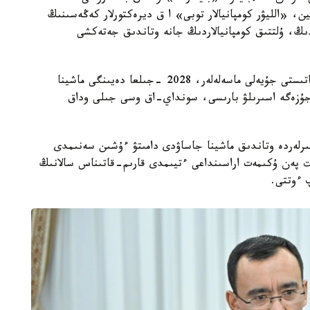
ن، «الليۋر كومپانيالار توبى» ا ق ديرەكتورلار كەڭەسىنىڭ
دىڭ، ۇلتتىق كومپانيالاردىڭ جانە وتاندىق جەتەكشى
باسقوسۋ بارىسىندا ماشينا جاساۋ سالاسىن دامىتۋعا قاتىستى جۇيەلى ماسەلەلەر، 2028 -جىلعا دەيىنگى ماشينا
ۇزەگە اسىرىلۋ بارىسى، سونداي-اق وسى جىلى وداق
ڭىرلەردە وتاندىق ماشينا جاساۋدى دامىتۋ ءۇشىن سەنىمدى
ت پەن ۇكىمەت اراسىنداعى ءتيىمدى قارىم-قاتىناس سالانىڭ
پ ءوتتى.