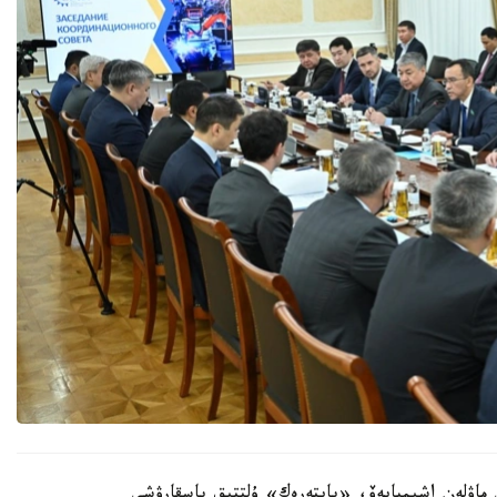
 ماۋلەن اشىمبايەۆ، «بايتەرەك» ۇلتتىق باسقارۋشى