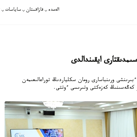
الەمدە
قازاقستان
ساياسات
ت
سىمدىقتارى ايقىندالدى
ينيستردىڭ ءبىرىنشى ورىنباسارى رومان سكلياردىڭ توراعالىعىمەن
رۋ كەڭەسىنىڭ كەزەكتى وتىرىسى ءوتتى.