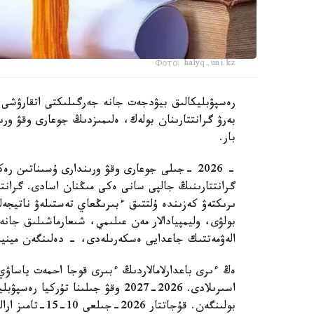
Фото: halyq-uni.kz
رەسپۋبليكالىق بيۋدجەت جانە جەرگىلىكتى اتقارۋشى و
بەرۋ گرانتتارىنان بولەك، ەلىمىزدىڭ جوعارى وقۋ ورىندا
بار.
- 2026 -جىلى جوعارى وقۋ ورىندارى ۇسىناتىن 
گرانتتارىنىڭ جالپى سانى ەكى مىڭنان اسادى. گرانتت
ىرىكتەۋ كەزىندە ۇلتتىق ءبىرىڭعاي تەستىلەۋ ناتيجە
بولۋى، وليمپيادالار مەن عىلىمي، شىعارماشىلىق جان
الەۋمەتتىك جاعدايى ەسكەرىلەدى، - دەلىنگەن مينيس
ەڭ ءىرى باعدارلامالاردىڭ ءبىرى قوجا احمەت ياساۋي
بولىنگەن. قۇجاتت