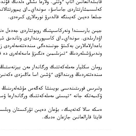
قابىلدانعانىن اتاپ ءوتتى. ولارعا ىشكى ەلدىك قۇندىل
جىلعا دەيىن كەيىنگە قالدىرۋ نورمالارى كىرەدى.
جيىن بارىسىندا ونەركاسىپتىك روبوتتاردى جەدەل ەنگى
اۋدارىلدى. سونداي-اق كاسىپورىنداردى وتاندىق شيك
باعدارلامالارىن بەكىتۋ جونىندەگى مىندەتتەمەلەردى زا
وندىرۋشىلەردىڭ ءتىزىلىمىن ەنگىزۋ ماسەلەلەرى دە قا
رومان سكليار مەملەكەتتىك ورگاندار مەن بيزنەستى
مىندەتتەردىڭ ورىندالۋى ءۇشىن اسا ماڭىزدى ەكەنىن
وتىرىس قورىتىندىسى بويىنشا كەڭەس مۇشەلەرىنىڭ با
ۇكىمەتكە جانە ءتيىستى مەملەكەتتىك ورگاندارعا ۇسى
ەسكە سالا كەتەيىك، بۇعان دەيىن تۇركىستان وبلىسى
قايتا قارالعانىن جازعان ەدىك.