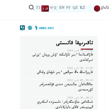
الداۋ
KZ
QZ
РУ
EN
中文
ق ز
ЎЗ
تاقىرىپقا قاتىستى
13:06, 08 تامىز 2026
قازاقستاندا ءبىر تاۋلىكتە ءۇش ورمان ءورتى
تىركەلدى
11:06, 08 تامىز 2026
فاريزانىڭ ەڭ سوڭعى ءبىر شۋماق ولەڭى
09:43, 08 تامىز 2026
جالاڭداعان جالىنمەن ەندى قۇلتەمىرلەر
كۇرەسەدى
09:12, 08 تامىز 2026
شىڭداعى جاۋىنگەرلەر: ەلىمىزدە اسكەري
الپينيستەر قالاي دايارلانادى