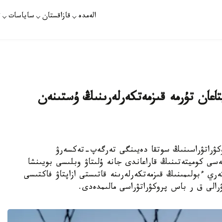
الەمدە
قازاقستان
ساياسات
ت
پتاعان تۇرمە قىزمەتكەرلەرىنىڭ ۇستىنەن
تاۋ وبلىسى پروكۋراتۋراسىنىڭ سوتقا دەيىنگى تەرگەپ-تەكسەرۋ
سى كوميتەتىنىڭ قاراعاندى جانە ۇلىتاۋ وبلىسى بويىنشا
ەمە مەن ق ر ۇلتتىق ۇلان №6505 اسكەري ءبولىمىنىڭ قىزمەتكەرلەرىنە قاتىستى ازاپتاۋ فاكتىسى
ۋرالى ق ر باس پروكۋراتۋراسى مالىمدەدى.