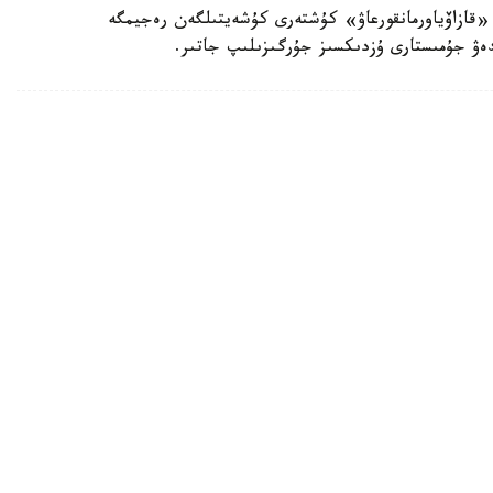
«قازاۆياورمانقورعاۋ» كۇشتەرى كۇشەيتىلگەن رەجيمگە
لدەۋ جۇمىستارى ۇزدىكسىز جۇرگىزىلىپ جاتىر.
رلەر كۇرەسەدى