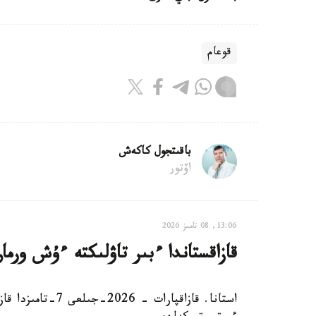
قوعام
باقىتجول كاكەش
اۆتور
13:06, 08 تامىز 2026
قازاقستاندا ءبىر تاۋلىكتە ءۇش ورم
استانا. قازاقپارا