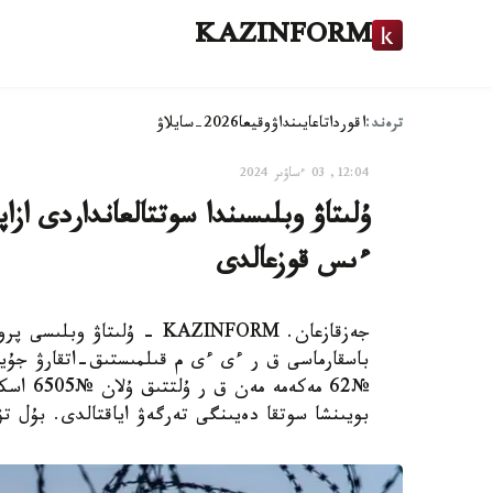
KAZINFORM
ترەند:
اقوردا
تاعايىنداۋ
وقيعا
2026-سايلاۋ
12:04, 03 ءساۋىر 2024
ۇلىتاۋ وبلىسىندا سوتتالعانداردى ازا
ءىس قوزعالدى
جەزقازعان. KAZINFORM - ۇلى
باسقارماسى ق ر ءى ءى م قىلمىستىق-اتقارۋ جۇيە
№62 مەك
بويىنشا سوتقا دەيىنگى تەرگەۋ اياقتالدى. بۇل ت