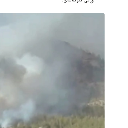
ءورتى تىركەلدى.