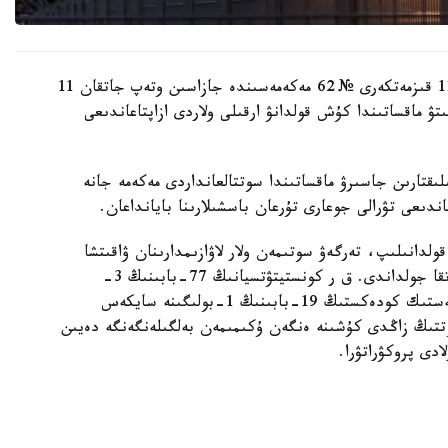
«مەكەمەنىڭ 7 جانە اسكەري ءبولىمنىڭ 4، جالپى 11 قىزمەتكەرى № 62 مەكەمەسىندە جازاسىن وتەپ جاتقان 11
تۋ ماقساتىندا كۇش قولدانۋ ارقىلى ولاردى ازاپتاعاندىعى
لىقتارىن جاسىرۋ ماقساتىندا سوتتالعانداردى مەكەمە جانە
ندىعى تۋرالى جوعارى تۇرعان باسشىلارىنا بايانداعان.
قولدانىلىپ، تەرگەۋ سوتىمەن ولار لاۋازىمدارىنان ۋاقىتشا
شەتتەتىلدى. 26- ناۋرىز كۇنى قىلمىستىق ءىس سوتقا جولداندى. ق ر كونستيتۋتسيانىڭ 77-بابىنىڭ 3-
تارماعىنىڭ 1-تارماقشاسىنا جانە قىلمىستىق- پروتسەستىك كودەكستىڭ 19-بابىنىڭ 1-بولىگىنە سايكەس
تىڭ زاڭدى كۇشىنە ەنگەن ۇكىمىمەن بەلگىلەنگەنگە دەيىن
دى پروكۋراتۋرا.