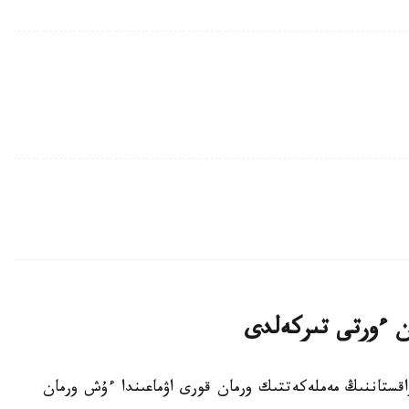
ان ءورتى تىركەلدى
ت - 2026-جىلعى 7-تامىزدا قازاقستاننىڭ مەملەكەتتىك ورمان قورى اۋماعىندا ءۇش ورمان