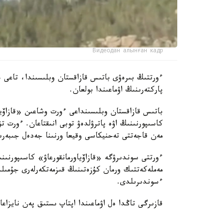
Видеодан алынған кадр
ءورتتىڭ بىرەۋى باتىس قازاقستان وبلىسىندا، تاعى ە
پاركتەرىنىڭ اۋماعىندا بولعان.
باتىس قازاقستان وبلىسىنداعى ءورت وشاعىن «قازاۆياو
كاسىپورنىنىڭ اۋە پاترۋلدەۋ توبى انىقتاعان. ءورت ت
مەن قاجەتتى تەحنيكاسى وقيعا ورنىنا جەدەل جىبەرى
ءورتتى سوندىرۋگە «قازاۆياورمانقورعاۋ» كاسىپورنى
مەملەكەتتىك ورمان كۇزەتىنىڭ قىزمەتكەرلەرى جۇمىل
ءسوندىرىلدى.
قازىرگى تاڭدا ەل اۋماعىندا اپتاپ ىستىق پەن نايزاعا