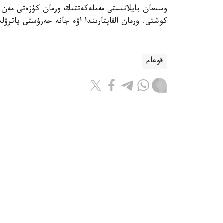
وسىعان بايلانىستى مەملەكەتتىك ورمان كۇزەتى مەن 
كوشتى. ورمان القاپتارىندا اۋە جانە جەرۇستى پاترۋ
قوعام
ريزابەك نۇسىپبەك ۇلى
اۆتور
09:43, 08 تامىز 2026
جالاڭداعان جالىنمەن ەندى قۇلتەمى