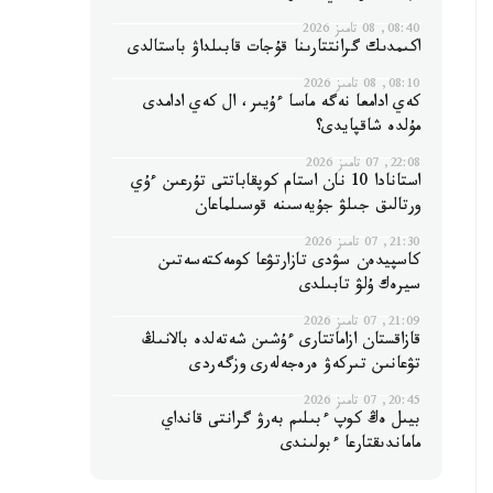
08:40, 08 تامىز 2026
اكىمدىك گرانتتارىنا قۇجات قابىلداۋ باستالدى
08:10, 08 تامىز 2026
كەي ادامعا نەگە ماسا ءۇيىر، ال كەي ادامدى
مۇلدە شاقپايدى؟
22:08, 07 تامىز 2026
استانادا 10 نان استام كوپقاباتتى تۇرعىن ءۇي
ورتالىق جىلۋ جۇيەسىنە قوسىلماعان
21:30, 07 تامىز 2026
كاسپيدەن سۋدى تازارتۋعا كومەكتەسەتىن
سيرەك ۇلۋ تابىلدى
21:09, 07 تامىز 2026
قازاقستان ازاماتتارى ءۇشىن شەتەلدە بالانىڭ
تۋعانىن تىركەۋ ەرەجەلەرى وزگەردى
20:45, 07 تامىز 2026
بيىل ەڭ كوپ ءبىلىم بەرۋ گرانتى قانداي
ماماندىقتارعا ءبولىندى