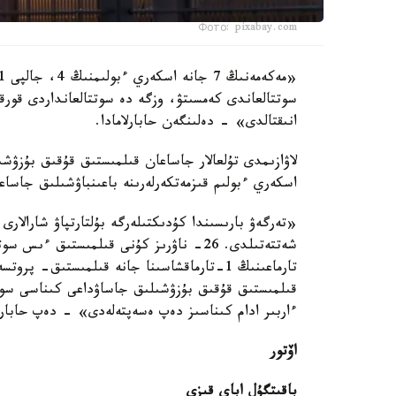
Фото: pixabay.com
سوتتالعاندى كەمسىتۋ، وزگە دە سوتتالعانداردى قورقى
انىقتالدى» - دەلىنگەن حابارلامادا.
لاۋازىمدى تۇلعالار جاساعان قىلمىستىق قۇقىق بۇزۋشى
اسكەري ءبولىم قىزمەتكەرلەرىنە باعىنباۋشىلىق جاساعا
«تەرگەۋ بارىسىندا كۇدىكتىلەرگە بۇلتارتپاۋ شارالارى 
قىلمىستىق قۇقىق بۇزۋشىلىق جاساۋداعى كىناسى سوت
ءاربىر ادام كىناسىز دەپ ەسەپتەلەدى» - دەپ حابارلا
اۆتور
باقىتگۇل اباي قىزى