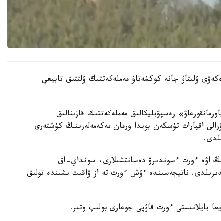
كەۋى ۇلىتاۋ جانە كوكشەتاۋ مەملەكەتتىك ۇلتتىق تابيعي
رمانقورعاۋ» رەسپۋبليكالىق مەملەكەتتىك قازىنالىق
ۋرالى اقپارات تۇسكەن بويدا ورمان مەكەمەلەرىنىڭ كۇشتەرى
لدى.
نىڭ اۋە ءورت ءسوندىرۋ دەسانتشىلارى، سونداي-اق
دىرىلدى. ناتيجەسىندە ءۇش ءورت تە از ۋاقىت ىشىندە تولىق
يعا بايلانىستى ءورت قاۋپى جوعارى بولىپ وتىر.