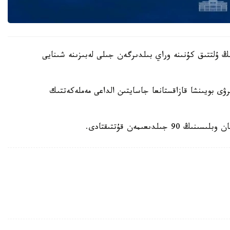
ڭ ۇلتتىق كۇنىنە وراي بىلدىرگەن جىلى لەبىزىنە شىنايى
ى بويىنشا قازاقستانعا جاسايتىن الداعى مەملەكەتتىك
ىعىمەن قۇتتىقتادى.