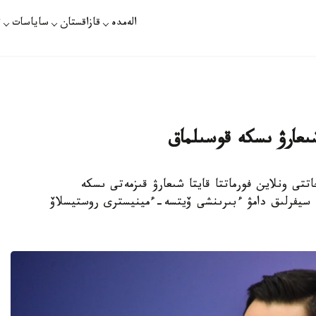
الەمدە
قازاقستان
ساياسات
ت
شىعارۋ ىسكە قوسىلماق
دە ءتولقۇجاتتى ونلاين فورماتتا قايتا شىعارۋ قىزمەتى ىسكە
 سيفرلىق دامۋ ءبىرىنشى ۆيتسە-ءمينيسترى روستيسلاۆ