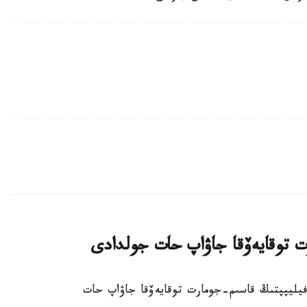
ت توقايەۆقا جاۋاپ حات جولدادى
گيا كورولى فيليپپتىڭ قاسىم-جومارت توقايەۆقا جاۋاپ حات