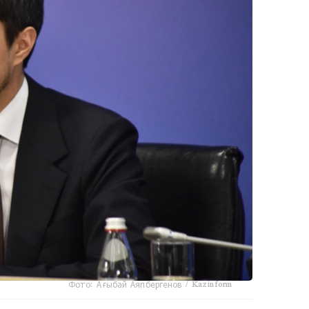
Фото: Ағыбай Аяпбергенов / Kazinform