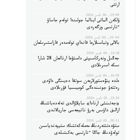
ارتتى
19:09, 06 تامىز 2026
ۇلكەن الماتى اينالما جولىندا تولەم جاساۋ
ءتارتىبى وزگەردى
16:44, 06 تامىز 2026
بالالى وتباسىلارعا قانداي تولەمدەر قاراستىرىلعان
16:28, 06 تامىز 2026
جەڭىل ونەركاسىپتى دامىتۋعا ارنالعان 28 شارا
ىسكە اسىرىلادى
16:05, 06 تامىز 2026
ەلدە ينۆەستورلارمەن سوتقا دەيىنگى داۋدى
رەتتەۋ جونىندەگى كوميسسيا قۇرىلادى
23:34, 05 تامىز 2026
«جەتىنشى ارنادا» سايلاۋالدى تەلەدەباتتىڭ
ارالىق داۋىس بەرۋ ناتيجەسى جاريالاندى
20:11, 05 تامىز 2026
ستۋدەنتتەردىڭ مەملەكەتتىك ستيپەندياسىن
تولەۋدىڭ جاڭا ءتارتىبى بەكىتىلدى