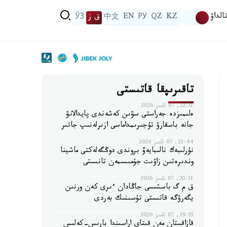
الداۋ
KZ
QZ
РУ
EN
中文
ق ز
ЎЗ
تاقىرىپقا قاتىستى
22:31, 07 تامىز 2026
ەلىمىزدە جەراستى سۋىن كەشەندى پايدالانۋ
جانە باسقارۋ تۇجىرىمداماسى ازىرلەنىپ جاتىر
21:44, 07 تامىز 2026
نۇرلىبەك نالىبايەۆ بروندى دوڭگەلەكتى ماشينا
وندىرەتىن زاۋىت جۇمىسىمەن تانىستى
20:31, 07 تامىز 2026
ق م گ باسشىسى جاڭادان ءىرى كەن ورنىن
يگەرۋگە قاتىستى تۇسىنىك بەردى
19:55, 07 تامىز 2026
قازاقستان مەن قىتاي اراسىندا بارىس-كەلىس