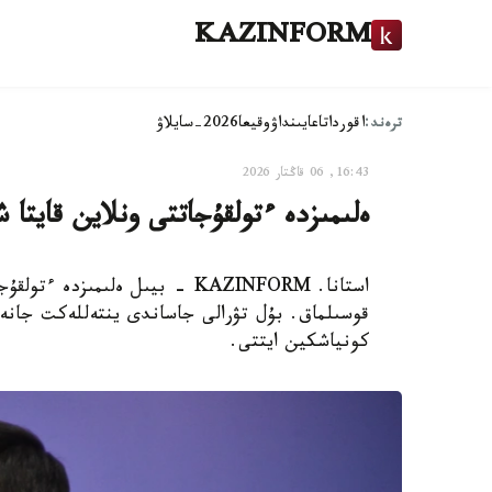
KAZINFORM
ترەند:
اقوردا
تاعايىنداۋ
وقيعا
2026-سايلاۋ
16:43, 06 قاڭتار 2026
ەلىمىزدە ءتولقۇجاتتى ونلاين قايتا 
استانا. KAZINFORM - بيىل ەلىمىز
قوسىلماق. بۇل تۋرالى جاساندى ينتەللەكت جانە
كونياشكين ايتتى.