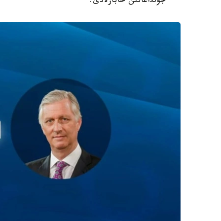
جولداعانىن حابارلادى.