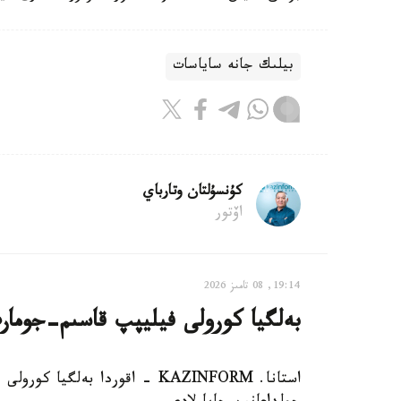
بيلىك جانە ساياسات
كۇنسۇلتان وتارباي
اۆتور
19:14, 08 تامىز 2026
بەلگيا كورولى فيليپپ قاسىم-جومار
استانا. KAZINFORM - اقوردا بەل