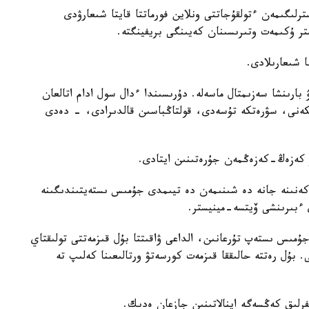
لىگىمەن ءتولقۇجاتتى ونلاين فورماتتا قايتا شىعارۋدى
ر ۇكىمەت وتىرىسىنان كەيىنگى بريفينگتە.
ا شىعارىلادى.
بارىنشا سەزىمتال ماسەلە. دۇرىسىندا ءدال سول ادام اتالعان
يتكەنى، سۋرەتكە تۇسەدى، قولتاڭباسىن قالدىرادى، - دەدى
 كەزەڭ-كەزەڭمەن جۇرەتىنىن ايتادى.
ەكەنىنە جانە دە شىنىمەن دە تيىمدى جۇمىس ىستەيتىندىگىنە
ءبىرىنشى ۆيتسە-مينيستر.
ۇمىس ىستەپ تۇرعانىن، الداعى ۋاقىتتا بۇل قىزمەتتى تولىقتاي
. بۇل رەتتە حالىققا قىزمەت كورسەتۋ ورتالىعىنا كەلىپ تە
فرلىق كەڭسەگە اينالاتىنىن جازعان ەدىك.