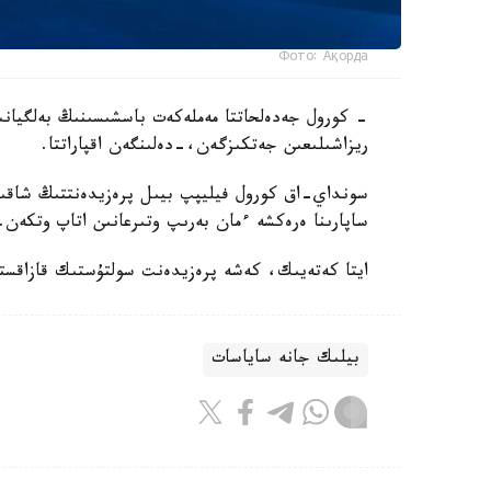
Фото: Ақорда
- كورول جەدەلحاتتا مەملەكەت باسشىسىنىڭ بەلگيانى
ريزاشىلىعىن جەتكىزگەن،-دەلىنگەن اقپاراتتا.
سونداي-اق كورول فيليپپ بيىل پرەزيدەنتتىڭ شاقىرۋ
ساپارىنا ەرەكشە ءمان بەرىپ وتىرعانىن اتاپ وتكەن.
ايتا كەتەيىك، كەشە پرەزيدەنت سولتۇستىك قازاقستان وبلىسىنىڭ 90 جىلد
بيلىك جانە ساياسات