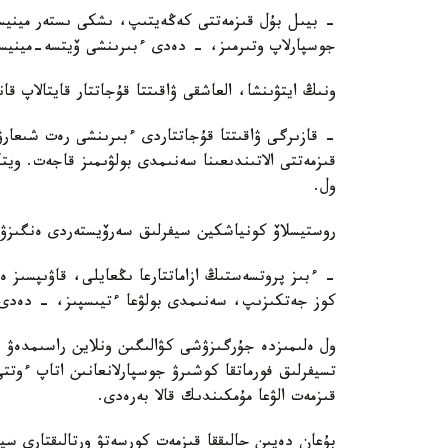
- بيىل بۇل قىزمەتتى كەڭەيتىپ، ىشكى ىستەر مينيستر
جوسپارلاپ وتىرمىز، - دەدى ءبىرىنشى ۆيتسە-مينيست
ونىڭ ايتۋىنشا، العاشقى ۋاقىتتا قۇجاتتار قايتالاپ قان
- قازىرگى ۋاقىتتا قۇجاتتاردى ءبىرىنشى رەت شىعارۋ 
قىزمەتتى الاتىندىعىنا سەنىمدى بولۋىمىز قاجەت. و
ول.
روستيسلاۆ كونياشكين سيفرلىق سەرۆيستەردى ەنگىزۋ
- ءبىز پروتسەستىڭ ازاماتتارعا ىڭعايلى، قاۋىپسىز 
كوز جەتكىزىپ، سەنىمدى بولۋعا ءتيىسپىز، - دەدى 
ول ەلىمىزدە جۇرگىزۋشى كۋالىگىن ونلاين راسىمدەۋ ج
تسيفرلىق فورماتقا كوشىرۋ جوسپارلانعانىن اتاپ ءوتتى
قىزمەت الۋعا مۇمكىندىك قالا بەرەدى.
بۇعان دەيىن حالىققا قىزمەت كورسەتۋ ورتالىقتارى سي