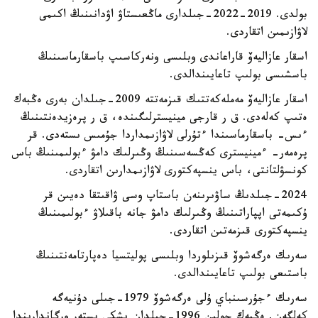
بولدى. 2019-2022-جىلدارى ماڭعىستاۋ اۋدانىنىڭ اكىمى
لاۋازىمىن اتقاردى.
اسقار عازاليەۆ قاراعاندى وبلىسى ونەركاسىپ باسقارماسىنىڭ
باسشىسى بولىپ تاعايىندالدى.
اسقار عازاليەۆ مەملەكەتتىك قىزمەتتە 2009-جىلدان بەرى ەڭبەك
ەتىپ كەلەدى. ق ر قارجى مينيسترلىگىندە، ق ر پرەزيدەنتىنىڭ
ءىس- باسقارماسىندا ءتۇرلى لاۋازىمداردا جۇمىس ىستەدى. قر
پرەمەر- ءمينيسترى كەڭسەسىنىڭ وڭىرلىك دامۋ ءبولىمىنىڭ باس
كونسۋلتانتى، باس ينسپەكتورى لاۋازىمدارىن اتقاردى.
2024-جىلدىڭ ساۋىرىنەن باستاپ وسى ۋاقىتقا دەيىن قر
ۇكىمەتى اپپاراتىنىڭ وڭىرلىك دامۋ جانە باقىلاۋ ءبولىمىنىڭ
ينسپەكتورى قىزمەتىن اتقاردى.
سەرىك ەرگەشوۆ قىزىلوردا وبلىسى پوليتسيا دەپارتامەنتىنىڭ
باستىعى بولىپ تاعايىندالدى.
سەرىك ءجۇرسىنباي ۇلى ەرگەشوۆ 1979-جىلى دۇنيەگە
كەلگەن. ەڭبەك جولىن 1996-جىلدان ىشكى ىستەر ورگاندارىندا