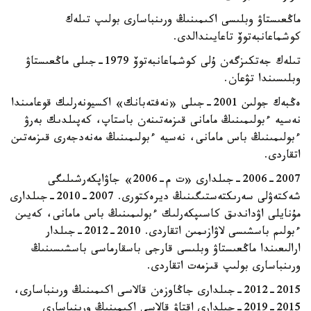
ماڭعىستاۋ وبلىسى اكىمىنىڭ ورىنباسارى بولىپ تىلەك
كوشماعانبەتوۆ تاعايىندالدى.
تىلەك جەتكىزگەن ۇلى كوشماعانبەتوۆ 1979-جىلى ماڭعىستاۋ
وبلىسىندا تۋعان.
ەڭبەك جولىن 2001-جىلى «نەفتەبانك» اكسيونەرلىك قوعامىندا
نەسيە ءبولىمىنىڭ مامانى قىزمەتىنەن باستاپ، كەپىلدىك بەرۋ
ءبولىمىنىڭ باس مامانى، نەسيە ءبولىمىنىڭ مەنەدجەرى قىزمەتىن
اتقاردى.
2006-2007-جىلدارى «ت م-2006» جاۋاپكەرشىلىگى
شەكتەۋلى سەرىكتەستىگىنىڭ ديرەكتورى. 2007-2010-جىلدارى
مۇنايلى اۋداندىق كاسىپكەرلىك ءبولىمىنىڭ باس مامانى، كەيىن
ءبولىم باسشىسى لاۋازىمىن اتقاردى. 2010-2012-جىلدار
ارالىعىندا ماڭعىستاۋ وبلىسى قارجى باسقارماسى باسشىسىنىڭ
ورىنباسارى بولىپ قىزمەت اتقاردى.
2012-2015-جىلدارى جاڭاوزەن قالاسى اكىمىنىڭ ورىنباسارى،
2015-2019-جىلدارى اقتاۋ قالاسى اكىمىنىڭ ورىنباسارى