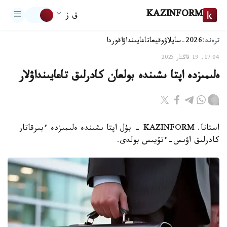
KAZINFORM
ق ز
ترەند:
2026-سايلاۋ
وقيعا
تاعايىنداۋ
اقوردا
17:04, 19 قاڭتار 2025
ەلىمىزدە اپتا ىشىندە بولعان كادرلىق تاعايىنداۋلار
استانا. KAZINFORM - بۇل اپتا ىشىندە ەلىمىزدە ءبىرقاتار
كادرلىق اۋىس-ءتۇيىس بولدى.