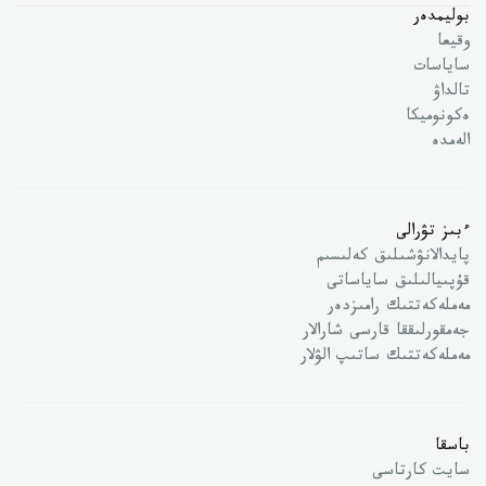
بوليمدەر
وقيعا
ساياسات
تالداۋ
ەكونوميكا
الەمدە
ءبىز تۋرالى
پايدالانۋشىلىق كەلىسىم
قۇپىيالىلىق ساياساتى
مەملەكەتتىك رامىزدەر
جەمقورلىققا قارسى شارالار
مەملەكەتتىك ساتىپ الۋلار
باسقا
سايت كارتاسى