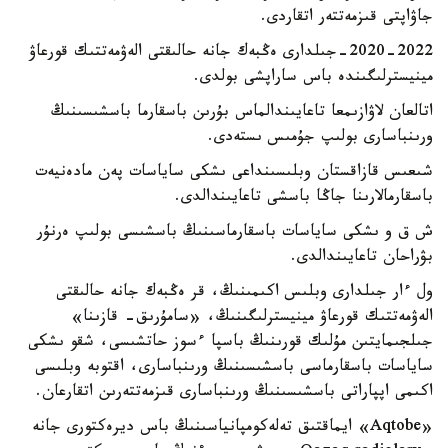
جاۋاپتى قىزمەتتەر اتقاردى.
2020-2022-جىلدارى ەڭبەك جانە حالىقتى الەۋمەتتىك قورعاۋ
مينيسترلىگىندە باس ساراپشى بولدى.
اتالعان لاۋازىمعا تاعايىندالماس بۇرىن باسقارما باسشىسىنىڭ
ورىنباسارى بولىپ جۇمىس ىستەدى.
شىعىس قازاقستان وبلىسىنداعى ىشكى ساياسات پەن مادەنيەت
باسقارمالارىنا جاڭا باسشى تاعايىندالدى.
ش ق و ىشكى ساياسات باسقارماسىنىڭ باسشىسى بولىپ ەرنۇر
بۋراحان تاعايىندالدى.
ول ءار جىلدارى وبلىس اكىمىنىڭ، قر ەڭبەك جانە حالىقتى
الەۋمەتتىك قورعاۋ مينيسترلىگىنىڭ، «سامۇرىق- قازىنا»
جىلجىمايتىن مۇلىك قورىنىڭ باسپا ءسوز حاتشىسى، شقو ىشكى
ساياسات باسقارماسى باسشىسىنىڭ ورىنباسارى، اقتوبە وبلىسى
اكىمى اپپاراتى باسشىسىنىڭ ورىنباسارى قىزمەتتەرىن اتقارعان.
«Aqtobe» ايماقتىق تەلەكومپانياسىنىڭ باس ديرەكتورى جانە