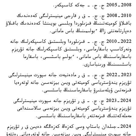
2005-2008 ج. ج. - جەكە كاسىپكەر.
2008-2010 ج. ج. – ق ر قارجى مينيسترلىگى كەدەندىك
باقىلاۋ كوميتەتىنىڭ قىزىلوردا وبلىسى بويىنشا كەدەندىك باقىلاۋ
دەپارتامەنتى زاڭ ءبولىمىنىڭ باس مامانى.
2010-2022 ج. ج. - قىزىلوردا وبلىستىق كاسىپكەرلىك جانە
ونەركاسىپ باسقارماسى، وبلىستىق كاسىپكەرلىك جانە تۋريزم
باسقارماسىنىڭ باس مامانى، ءبولىم باسشىسى، باسقارما
باسشىسىنىڭ ورىنباسارى.
2022-2023 ج. ج. – ق ر مادەنيەت جانە سپورت مينيسترلىگى
تۋريزم يندۋسترياسى كوميتەتى ويىن بيزنەسىن جانە لوتەرەيا
قىزمەتىن ۇيلەستىرۋ باسقارماسىنىڭ باسشىسى.
2023-2024 ج. ج. – ق ر تۋريزم جانە سپورت مينيسترلىگى
تۋريزم يندۋسترياسى كوميتەتى ويىن بيزنەسى سالاسىنداعى
مەملەكەتتىك قىزمەتتەر باسقارماسىنىڭ باسشىسى.
2024-جىلدان باستاپ وسى كەزەڭ كەزەڭگە دەيىن ق ر تۋريزم
جانە سپورت مينيسترلىگى ويىن بيزنەسىن جانە لوتەرەيانى رەتتەۋ