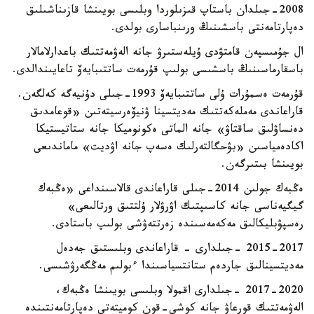
2008-جىلدان باستاپ قىزىلوردا وبلىسى بويىنشا قازىناشىلىق
دەپارتامەنتى باسشىنىڭ ورىنباسارى بولدى.
ال جۇمىسپەن قامتۋدى ۇيلەستىرۋ جانە الەۋمەتتىك باعدارلامالار
باسقارماسىنىڭ باسشىسى بولىپ قۇرمەت ساتتىبايەۆ تاعايىندالدى.
قۇرمەت ەسمۇرات ۇلى ساتتىبايەۆ 1993-جىلى دۇنيەگە كەلگەن.
قاراعاندى مەملەكەتتىك مەديتسينا ۋنيۆەرسيتەتىن «قوعامدىق
دەنساۋلىق ساقتاۋ» جانە الماتى ەكونوميكا جانە ستاتيستيكا
اكادەمياسىن «بۋحگالتەرلىك ەسەپ جانە اۋديت» ماماندىعى
بويىنشا بىتىرگەن.
ەڭبەك جولىن 2014-جىلى قاراعاندى قالاسىنداعى «ەڭبەك
گيگيەناسى جانە كاسىپتىك اۋرۋلار ۇلتتىق ورتالىعى»
رەسپۋبليكالىق مەكەمەسىندە زەرتتەۋشى بولىپ باستادى.
2015-2017 -جىلدارى - قاراعاندى وبلىستىق جەدەل
مەديتسينالىق جاردەم ستانتسياسىندا ءبولىم مەڭگەرۋشىسى.
2017-2020 -جىلدارى اقمولا وبلىسى بويىنشا ەڭبەك،
الەۋمەتتىك قورعاۋ جانە كوشى-قون كوميتەتى دەپارتامەنتىندە