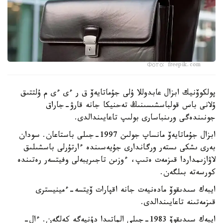
Фото: freepik.com
پولكوۆنيك ابزال عابدوللا ۇلى جۇماتايەۆ ق ر ءى ءى م ۇلتتىق
ۇلانى باس قولباسشىسىنىڭ تەحنيكا جانە قارۋ-جاراق
جونىندەگى ورىنباسارى بولىپ تاعايىندالدى.
ابزال جۇماتايەۆ مانساپ جولىن 1997-جىلى باستاعان. سودان
بەرى ىشكى ىستەر ورگاندارى جۇيەسىندە ءارتۇرلى باسشىلىق
لاۋازىمداردا قىزمەت ەتىپ، ءوزىن تاجىريبەلى وفيتسەر رەتىندە
كورسەتە بىلگەن.
ايبەك سىدىقوۆ مادەنيەت جانە اقپارات ۆيتسە-ءمينيسترى
قىزمەتىنە تاعايىندالدى.
ايبەك سىدىقوۆ 1983-جىلى الماتىدا دۇنيەگە كەلگەن. ءال-