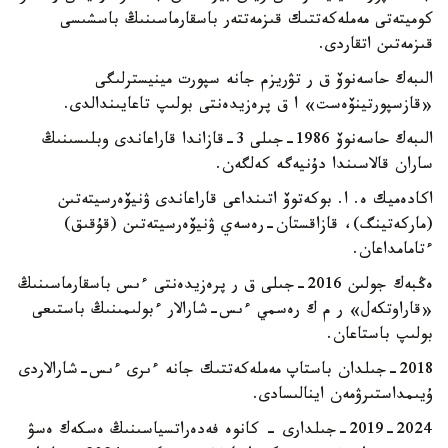
كوميتەتى مەملەكەتتىك قىزمەتتەر باسقارماسىنىڭ باسشىسى
قىزمەتىن اتقاردى.
الىبەك حاسەنوۆ ق ر تۋريزم جانە سپورت مينيسترلىگى
«قازسپورتينۆەست» ا ق پرەزيدەنتى بولىپ تاعايىندالدى.
الىبەك حاسەنوۆ 1986-جىلى 3-قازاندا قاراعاندى وبلىسىنىڭ
ساران قالاسىندا دۇنيەگە كەلگەن.
اكادەميك ە. ا. بوكەتوۆ اتىنداعى قاراعاندى ۋنيۆەرسيتەتىن
(ماركەتينگ)، قازاقستان-رەسەي ۋنيۆەرسيتەتىن (قۇقىق)
ءتامامداعان.
ەڭبەك جولىن 2016-جىلى ق ر پرەزيدەنتى ءىس باسقارماسىنىڭ
«قاراوتكەل» ر م ك رەسمي ءىس-شارالار ءبولىمىنىڭ باستىعى
بولىپ باستاعان.
2018-جىلدان باستاپ مەملەكەتتىك جانە ءىرى ءىس-شارالاردى
ۇيىمداستىرۋمەن اينالىسادى.
2019-2024-جىلدارى - كانوە فەدەراتسياسىنىڭ ەسكەك ەسۋ