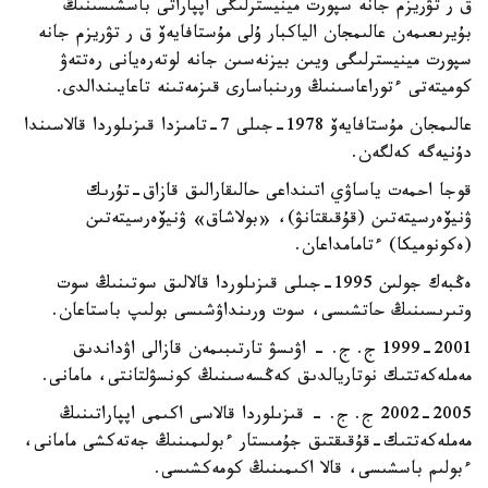
ق ر تۋريزم جانە سپورت مينيسترلىگى اپپاراتى باسشىسىنىڭ
بۇيرىعىمەن عالىمجان الياكبار ۇلى مۇستافايەۆ ق ر تۋريزم جانە
سپورت مينيسترلىگى ويىن بيزنەسىن جانە لوتەرەيانى رەتتەۋ
كوميتەتى ءتوراعاسىنىڭ ورىنباسارى قىزمەتىنە تاعايىندالدى.
عالىمجان مۇستافايەۆ 1978-جىلى 7-تامىزدا قىزىلوردا قالاسىندا
دۇنيەگە كەلگەن.
قوجا احمەت ياساۋي اتىنداعى حالىقارالىق قازاق-تۇرىك
ۋنيۆەرسيتەتىن (قۇقىقتانۋ)، «بولاشاق» ۋنيۆەرسيتەتىن
(ەكونوميكا) ءتامامداعان.
ەڭبەك جولىن 1995-جىلى قىزىلوردا قالالىق سوتىنىڭ سوت
وتىرىسىنىڭ حاتشىسى، سوت ورىنداۋشىسى بولىپ باستاعان.
1999-2001 ج. ج. - اۋىسۋ تارتىبىمەن قازالى اۋداندىق
مەملەكەتتىك نوتاريالدىق كەڭسەسىنىڭ كونسۋلتانتى، مامانى.
2002-2005 ج. ج. - قىزىلوردا قالاسى اكىمى اپپاراتىنىڭ
مەملەكەتتىك-قۇقىقتىق جۇمىستار ءبولىمىنىڭ جەتەكشى مامانى،
ءبولىم باسشىسى، قالا اكىمىنىڭ كومەكشىسى.