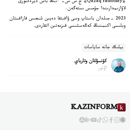
«Qazaq radiolary» ج ش س- ءنىڭ باس ديرەكتورى
لاۋازىمدارىندا جۇمىس ىستەگەن.
2023 -جىلدان باستاپ وسى ۋاقىتقا دەيىن شىعىس قازاقستان
وبلىسى اكىمىنىڭ كەڭەسشىسى قىزمەتىن اتقاردى.
بيلىك جانە ساياسات
كۇنسۇلتان وتارباي
اۆتور
KAZINFORM