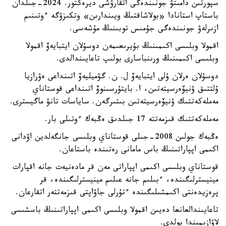
سپورتىن دامىتۋ جونىندەگى اتقارۋشى ديرەكتور. 2024-جىلدان
باستاپ استانادا «بولاشاقتىڭ ويىندارىن» وتكىزۋگە ءوتىنىم
ازىرلەۋ جونىندەگى جۇمىس توبىنىڭ مۇشەسى.
اقمولا وبلىسى اكىمىنىڭ بۇيرىعىمەن دوسۇلان ايتبايەۆ اقمولا
وبلىسى اكىمىنىڭ ورىنباسارى بولىپ تاعايىندالدى.
دوسۇلان ەرلان ۇلى ايتبايەۆ ل. ن. گۋميليەۆ اتىنداعى ەۋرازيا
ۇلتتىق ۋنيۆەرسيتەتىن، ا. بايتۇرسىنوۆ اتىنداعى قوستاناي
مەملەكەتتىك ۋنيۆەرسيتەتىن بىتىرگەن. ساياسات تانۋ ماگيسترى.
مەملەكەتتىك قىزمەتتە 17 جىلدىق ەڭبەك ءوتىلى بار.
ەڭبەك جولىن 2008-جىلى قوستاناي وبلىسى جانگەلدين اۋدانى
اكىمى اپپاراتىنىڭ باس مامانى رەتىندە باستاعان.
قوستاناي وبلىسى اكىمى اپپاراتى مەن قر مادەنيەت جانە اقپارات
مينيسترلىگىندە، ءبىلىم جانە عىلىم مينيسترلىگىندە، قر
پرەزيدەنتى اكىمشىلىگىندە ءتۇرلى جاۋاپتى قىزمەتتەر اتقارعان.
تاعايىندالعانعا دەيىن اقمولا وبلىسى اكىمى اپپاراتىنىڭ باسشىسى
لاۋازىمىندا بولدى.