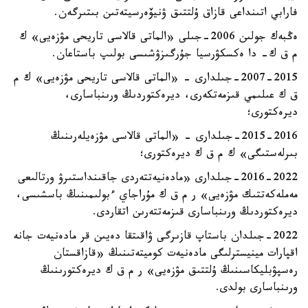
فارابي اتىنداعى قازاق ۇلتتىق ۋنيۆەرسيتەتىن بىتىرگەن.
ەڭبەك جولىن 2006-جىلى «الماتى قالاسى تاريحى مۋزەيى» ك
م ق ك- دا ەكسكۋرسيا جۇرگىزۋشىسى بولىپ باستاعان.
2007-2015-جىلدارى - «الماتى قالاسى تاريحى مۋزەيى» ك م
ق ك عىلىمي قىزمەتكەرى، ديرەكتوردىڭ ورىنباسارى،
ديرەكتورى؛
2015-2016-جىلدارى - «الماتى قالاسى مۋزەيلەرىنىڭ
بىرلەستىگى» ك م ق ك ديرەكتورى؛
2016-2022-جىلدارى «مادەنيەتتەردى جاقىنداستىرۋ ورتالىعى
مەملەكەتتىك مۋزەيى» ر م ق ك مۇراجاي ءبولىمىنىڭ باسشىسى،
ديرەكتوردىڭ ورىنباسارى قىزمەتتەرىن اتقاردى.
2022-جىلدان باستاپ قازىرگى ۋاقىتقا دەيىن قر مادەنيەت جانە
اقپارات مينيسترلىگى مادەنيەت كوميتەتىنىڭ «قازاقستان
رەسپۋبليكاسىنىڭ ۇلتتىق مۋزەيى» ر م ق ك ديرەكتورىنىڭ
ورىنباسارى بولدى.