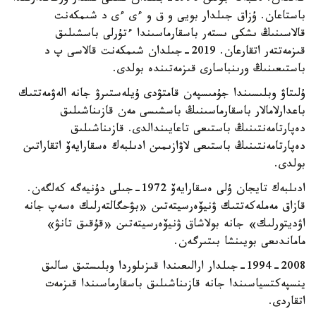
باستاعان. ۇزاق جىلدار بويى و ق و ءى ءى د شىمكەنت
قالاسىنىڭ ىشكى ىستەر باسقارماسىندا ءتۇرلى باسشىلىق
قىزمەتتەر اتقارعان. 2019-جىلدان شىمكەنت قالاسى پ د
باستىعىنىڭ ورىنباسارى قىزمەتىندە بولدى.
ۇلىتاۋ وبلىسىندا جۇمىسپەن قامتۋدى ۇيلەستىرۋ جانە الەۋمەتتىك
باعدارلامالار باسقارماسىنىڭ باسشىسى مەن قازىناشىلىق
دەپارتامەنتىنىڭ باستىعى تاعايىندالدى. قازىناشىلىق
دەپارتامەنتىنىڭ باستىعى لاۋازىمىن ادىلبەك ەسقارايەۆ اتقاراتىن
بولدى.
ادىلبەك تايجان ۇلى ەسقارايەۆ 1972-جىلى دۇنيەگە كەلگەن.
قازاق مەملەكەتتىك ۋنيۆەرسيتەتىن «بۋحگالتەرلىك ەسەپ جانە
اۋديتورلىك» جانە بولاشاق ۋنيۆەرسيتەتىن «قۇقىق تانۋ»
ماماندىعى بويىنشا بىتىرگەن.
1994-2008-جىلدار ارالىعىندا قىزىلوردا وبلىستىق سالىق
ينسپەكتسياسىندا جانە قازىناشىلىق باسقارماسىندا قىزمەت
اتقاردى.