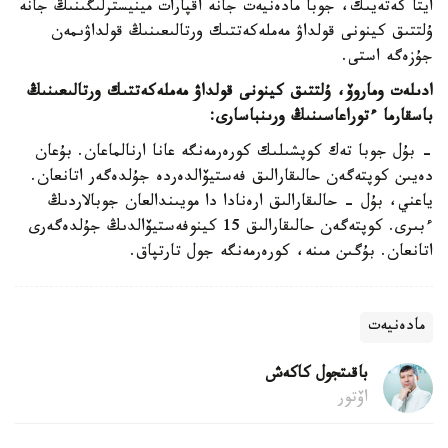
ايتا كەتەيىك، جوبا مادەنيەت جانە اقپارات مينيسترلىگىنىڭ جانە
ۇلتتىق كينونى قولداۋ مەملەكەتتىك ورتالىعىنىڭ قولداۋىمەن
جۇزەگە استى.
ادىلەت وماروۆ، ۇلتتىق كينونى قولداۋ مەملەكەتتىك ورتالىعىنىڭ
باسقارما ءتوراعاسىنىڭ ورىنباسارى:
- بۇل جوبا تەك كوپشىلىك كورەرمەنگە عانا ارنالماعان. بۇعان
دەيىن كوپتەگەن حالىقارالىق فەستيۆالدەردە جۇلدەگەر اتانعان.
ياعني، بۇل - حالىقارالىق ارەنادا دا مويىندالعان جوبالاردىڭ
ءبىرى. كوپتەگەن حالىقارالىق 15 كينوفەستيۆالدىڭ جۇلدەگەرى
اتانعان. بۇگىن مىنە، كورەرمەنگە جول تارتپاق.
مادەنيەت
باقىتجول كاكەش
اۆتور