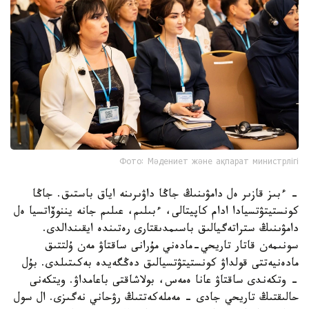
Фото: Мәдениет және ақпарат министрлігі
- ءبىز قازىر ەل دامۋىنىڭ جاڭا داۋىرىنە اياق باستىق. جاڭا
كونستيتۋتسيادا ادام كاپيتالى، ءبىلىم، عىلىم جانە يننوۆاتسيا ەل
دامۋىنىڭ ستراتەگيالىق باسىمدىقتارى رەتىندە ايقىندالدى.
سونىمەن قاتار تاريحي-مادەني مۇرانى ساقتاۋ مەن ۇلتتىق
مادەنيەتتى قولداۋ كونستيتۋتسيالىق دەڭگەيدە بەكىتىلدى. بۇل
- وتكەندى ساقتاۋ عانا ەمەس، بولاشاقتى باعامداۋ. ويتكەنى