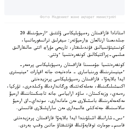
Фото: Мәдениет және ақпарат министрлігі
استانادا قازاقستان رەسپۋبليكاسى ۇلتتىق ءارحيۆىنىڭ 20
جىلدىعىنا ارنالعان «ارحيۆتەر: سيفرلىق ترانسفورماتسيا،
كونستيتۋتسيالىق قۇندىلىقتار، تاريحي مۇرا» اتتى حالىقارالىق
عىلىمي-پراكتيكالىق كونفەرەنتسيا ءوتتى.
كونفەرەنتسيا جۇمىسىنا قازاقستان رەسپۋبليكاسى پرەمەر-
ءمينيسترىنىڭ ورىنباسارى - مادەنيەت جانە اقپارات ءمينيسترى
ايدا بالايەۆا، قازاقستان رەسپۋبليكاسى پرەزيدەنتى
اكىمشىلىگىنىڭ، مەملەكەتتىك ورگانداردىڭ وكىلدەرى، تۇركيا،
رەسەي، وزبەكستان، ساۋد ارابياسى جانە تاجىكستاننىڭ ارحيۆ
مەكەمەلەرىنىڭ باسشىلارى مەن ماماندارى، سونداي-اق ارحيۆ
سالاسىنىڭ جەتەكشى عالىمدارى مەن ساراپشىلارى قاتىستى.
ءىس-شارانىڭ اشىلۋىندا ايدا بالايەۆا قازاقستان پرەزيدەنتى