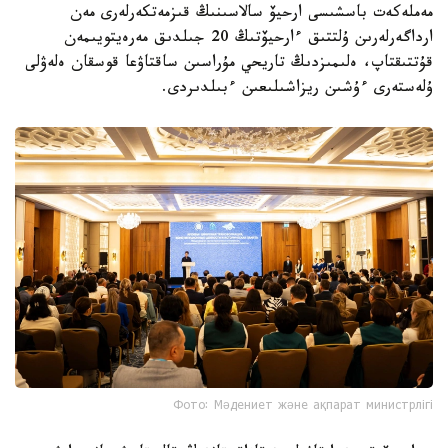
قاسىم-جومارت توقايەۆتىڭ قۇتتىقتاۋ حاتىن وقىپ بەردى.
مەملەكەت باسشىسى ارحيۆ سالاسىنىڭ قىزمەتكەرلەرى مەن
ارداگەرلەرىن ۇلتتىق ءارحيۆتىڭ 20 جىلدىق مەرەيتويىمەن
قۇتتىقتاپ، ەلىمىزدىڭ تاريحي مۇراسىن ساقتاۋعا قوسقان ەلەۋلى
ۇلەستەرى ءۇشىن ريزاشىلىعىن ءبىلدىردى.
Фото: Мәдениет және ақпарат министрлігі