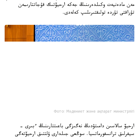
قورلارى كورنەكتى مەملەكەت جانە قوعام قايراتكەرلەرىنىڭ، عىلىم
مەن مادەنيەت وكىلدەرىنىڭ جەكە ارحيۆتىك قۇجاتتارىمەن
تۇراقتى تۇردە تولىقتىرىلىپ كەلەدى.
Фото: Мәдениет және ақпарат министрлігі
ارحيۆ سالاسىن دامىتۋدىڭ نەگىزگى باعىتتارىنىڭ ءبىرى -