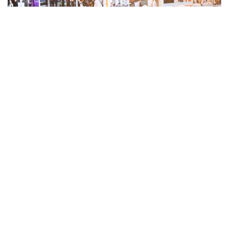
Фото: Мәдениет және ақпарат министрлігі
كونفەرەنتسيا قورىتىندىسى بويىنشا قازاقستان رەسپۋبليكاسىنىڭ
ارحيۆ سالاسىن ودان ءارى دامىتۋعا باعىتتالعان قارار قابىلدانىپ،
ناقتى ۇسىنىمدار ازىرلەندى.
ايتا كەتەلىك قازاقستاننىڭ ۇلتتىق ءارحيۆى 20 جىلدا 110
ميلليوننان استام قۇجاتتى سيفرلاندىردى.