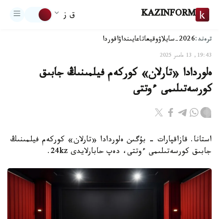
KAZINFORM
ق ز
ترەند:
2026-سايلاۋ
وقيعا
تاعايىنداۋ
اقوردا
19:43, 13 مامىر 2025
ەلوردادا «تارلان» كوركەم فيلمىنىڭ جابىق
كورسەتىلىمى ءوتتى
استانا. قازاقپارات - بۇگىن ەلوردادا «تارلان» كوركەم فيلمىنىڭ
جابىق كورسەتىلىمى ءوتتى، دەپ حابارلايدى 24kz.