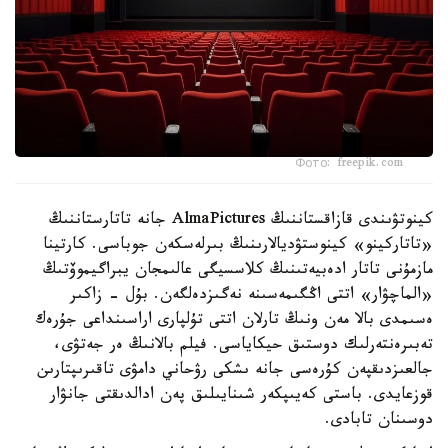
Фото: freepik.com
كينوتۋىندى قازاقستاننىڭ AlmaPictures جانە تاتارستاننىڭ
«تاتاركينو» كينوستۋديالارىنىڭ بىرلەسكەن جوباسى. كارتينا
مازمۇنى تاتار ادەبيەتىنىڭ كلاسسيگى عالىمجان يبراگيموۆتىڭ
«الماچۋار» اتتى اڭگىمەسىنە نەگىزدەلگەن. بۇل - زاكىر
ەسىمدى بالا مەن ونىڭ تارلان اتتى تۇلپارى اراسىنداعى جۇرەك
تەبىرەنتەرلىك دوستىق حيكاياسى. فيلم بالانىڭ ەر جەتۋى،
جالعىزدىقپەن كۇرەسى جانە ىشكى رۋحاني دامۋى تاقىرىپتارىن
قوزعايدى. باستى كەيىپكەر شىنايىلىق پەن ادالدىقتى جانۋار
دوسىنان تابادى.