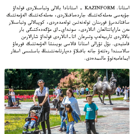
استانا. KAZINFORM - استانادا بالالى وتباسىلاردى قولداۋ
جۇيەسى مەملەكەتتىك جاردەماقىلاردى، مەملەكەتتىك الەۋمەتتىك
ساقتاندىرۋ قورىنان تولەنەتىن تولەمدەردى، كوپبالالى وتباسىلار
مەن ماراپاتتالعان انالاردى، سونداي-اق مۇگەدەكتىگى بار
بالالاردى تاربيەلەپ وتىرعان اتا-انالاردى قولداۋ شارالارىن
قامتيدى. بۇل تۋرالى استانا قالاسى بويىنشا الەۋمەتتىك قورعاۋ
سالاسىندا رەتتەۋ جانە باقىلاۋ دەپارتامەنتىنىڭ باسشىسى اسقار
ايماعامبەتوۆ مالىمدەدى.