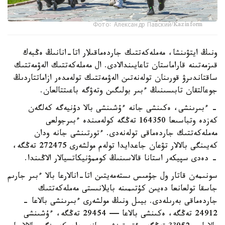
Фото: Александр Павский/Kazinform
ونىڭ ايتۋىنشا، مەملەكەتتىك جاردەماقىلار اتا-انانىڭ ەڭبەك
قىزمەتىنە قاراماستان تاعايىندالادى. ال مەملەكەتتىك الەۋمەتتىك
ساقتاندىرۋ قورىنان تولەنەتىن الەۋمەتتىك تولەمدەر ازاماتتاردىڭ
جوعالتقان تابىسىنىڭ ءبىر بولىگىن وتەۋگە باعىتتالعان.
- ءبىرىنشى، ەكىنشى جانە ءۇشىنشى بالا دۇنيەگە كەلگەن
كەزدە وتباسىعا 164350 تەڭگە كولەمىندە ءبىرجولعى
مەملەكەتتىك جاردەماقى تولەنەدى. ءتورتىنشى جانە ودان
كەيىنگى بالالار تۋعان جاعدايدا تولەم مولشەرى 272475 تەڭگە،
- دەدى سپيكەر استانا قالاسىنىڭ كوممۋنيكاتسيالار الاڭىندا.
سونىمەن قاتار ول جۇمىس ىستەمەيتىن اتا-انالارعا بالا ءبىر جارىم
جاسقا تولعانعا دەيىن كۇتىمىنە بايلانىستى مەملەكەتتىك
جاردەماقى بەرىلەدى. بيىل ونىڭ مولشەرى ءبىرىنشى بالاعا -
24912 تەڭگە، ەكىنشى بالاعا — 29454 تەڭگە، ءۇشىنشى