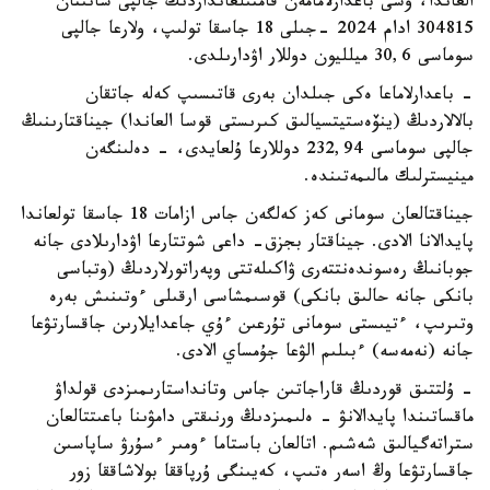
العاندا، وسى باعدارلامامەن قامتىلعانداردىڭ جالپى سانىنان
304815 ادام 2024 -جىلى 18 جاسقا تولىپ، ولارعا جالپى
سوماسى 30,6 ميلليون دوللار اۋدارىلدى.
- باعدارلاماعا ەكى جىلدان بەرى قاتىسىپ كەلە جاتقان
بالالاردىڭ (ينۆەستيتسيالىق كىرىستى قوسا العاندا) جيناقتارىنىڭ
جالپى سوماسى 232,94 دوللارعا ۇلعايدى، - دەلىنگەن
مينيسترلىك مالىمەتىندە.
جيناقتالعان سومانى كەز كەلگەن جاس ازامات 18 جاسقا تولعاندا
پايدالانا الادى. جيناقتار بجزق- داعى شوتتارعا اۋدارىلادى جانە
جوبانىڭ رەسوندەنتتەرى ۋاكىلەتتى وپەراتورلاردىڭ (وتباسى
بانكى جانە حالىق بانكى) قوسىمشاسى ارقىلى ءوتىنىش بەرە
وتىرىپ، ءتيىستى سومانى تۇرعىن ءۇي جاعدايلارىن جاقسارتۋعا
جانە (نەمەسە) ءبىلىم الۋعا جۇمساي الادى.
- ۇلتتىق قوردىڭ قاراجاتىن جاس وتانداستارىمىزدى قولداۋ
ماقساتىندا پايدالانۋ - ەلىمىزدىڭ ورنىقتى دامۋىنا باعىتتالعان
ستراتەگيالىق شەشىم. اتالعان باستاما ءومىر ءسۇرۋ ساپاسىن
جاقسارتۋعا وڭ اسەر ەتىپ، كەيىنگى ۇرپاققا بولاشاققا زور