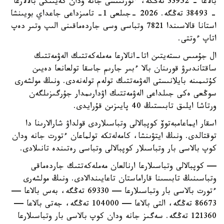
بالاعا - 33952 تەڭگە، ءتورتىنشى جانە ودان كەيىنگى بالالارعا
- 38493 تەڭگە. 2026 -جىلعى 1- تامىزداعى جاعداي بويىنشا
استانا قالاسىندا 7821 وتباسى وسى جاردەماقىنى الىپ وتىر دەپ
اتاپ ءوتتى.
ال جۇمىس ىستەيتىن اتا-انالارعا مەملەكەتتىك الەۋمەتتىك
ساقتاندىرۋ قورىنان بالا ءبىر جارىم جاسقا تولعانعا دەيىن
كۇتىمىنە بايلانىستى الەۋمەتتىك تولەم تولەنەدى. ونىڭ مولشەرى
سوڭعى ەكى جىلداعى الەۋمەتتىك اۋدارىمدار جۇرگىزىلگەن
ورتاشا ايلىق تابىستىڭ 40 پايىزىن قۇرايدى.
اسقار ايماعامبەتوۆ كوپبالالى وتباسىلاردى قولداۋ شارالارىنا دا
توقتالدى. ونىڭ ايتۋىنشا، كامەلەتكە تولماعان ءتورت جانە ودان
كوپ بالاسى بار وتباسىلار كوپبالالى وتباسى رەتىندە تانىلادى.
— كوپبالالى وتباسىلارعا ارنالعان مەملەكەتتىك جاردەماقى
وتباسىنىڭ تابىسىنا قاراماستان تاعايىندالادى. ونىڭ مولشەرى
ءتورت بالاسى بار وتباسىلارعا — 69330 تەڭگە، بەس بالاعا —
86673 تەڭگە، التى بالاعا — 104000 تەڭگە، جەتى بالاعا —
121360 تەڭگە. سەگىز جانە ودان كوپ بالاسى بار وتباسىلارعا