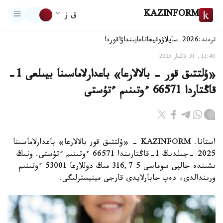
KAZINFORM
ق ز
ترەند:
2026-سايلاۋ
وقيعا
تاعايىنداۋ
اقوردا
12:40, 31 قاڭتار 2025
«ۇلتتىق قور - بالالارعا» باعدارلاماسىنا بيىلعى 1-
قاڭتاردا 66571 ءوتىنىم ءتۇستى
استانا. KAZINFORM - «ۇلتتىق قور بالالارعا» باعدارلاماسىنا
2025 -جىلدىڭ 1-قاڭتارىندا 66571 ءوتىنىم ءتۇستى. ونىڭ
ىشىندە جالپى سوماسى 5 316,7 مىڭ دوللارعا 53001 ءوتىنىم
ورىندالدى، دەپ حابارلايدى قارجى مينيسترلىگى.