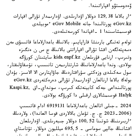
ۆەدومستۆو اقپاراتىندا.
ءار بالاعا 129,38 دوللار اۋدارىلدى. اۋدارىمدار تۋرالى اقپارات
eGov.kz پورتالىندا جانە eGov Mobile ءموبيلدى
قوسىمشاسىندا 1 -اقپاندا كورسەتىلەدى.
تولەم تەتىگى بارىنشا قاراپايىم. بالانىڭ باعدارلاماعا قاتىسۋى مەن
ەسەپتەلگەن اقشا تۋرالى اقپاراتتى بالانىڭ ج س ن ەنگىزە
وتىرىپ، ارنايى قۇرىلعان kids.enpf.kz سايتىنان كورۋگە
بولادى. وندا باعدارلامانىڭ شارتتارىمەن تانىسىپ، نۇسقاۋلىقتار،
سول سەكىلدى وزەكتى سۇراقتاردىڭ جاۋاپتارىن الا الاسىز. بۇدان
بولەك بالاعا ارنالعان اۋدارىمدار تۋرالى دەرەكتەردى eGov.kz
پورتالىنداعى جەكە كابينەتكە كىرىپ، سونداي-اق Kaspi.kz,
Halyk قوسىمشالارى ارقىلى دا كورۋگە بولادى.
2024 -جىلى اتالعان باعدارلاماعا 6919131 ادام قاتىسىپ
(2006-2023 ج. ج. تۋعان بالالاردى قوسا العاندا)، ولاردىڭ
ءاربىرىنىڭ شوتىنا 100,52 دوللار جىبەرىلدى. اۋدارىلعان
اقشانىڭ جالپى سوماسى - 695,5 ميلليون دوللار. تۇتاستاي