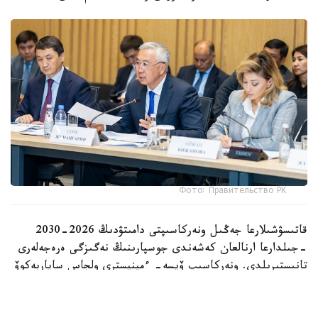
Фото: Правительство РК
قاتىسۋشىلارعا جەڭىل ونەركاسىپتى دامىتۋدىڭ 2026-2030
-جىلدارعا ارنالعان كەشەندى جوسپارىنىڭ نەگىزگى ەرەجەلەرى
تانىستىرىلدى. ونەركاسىپ ۆيسە- ءمينيسترى ولجاس ساپاربەكوۆ
اتاپ وتكەندەي، قۇجات زاڭناما، ساتىپ الۋ تەتىگىن جەتىلدىرۋ،
«كولەڭكەلى» يمپورتقا قارسى ءىس-قيمىل، ينۆەستيتسيا تارتۋ،