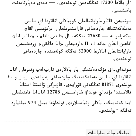
ءار بالاعا 17300 تەڭگەدەن تولەنەدى، — دەدى دەپارتامەنت
باسشىسى.
سونىمەن قاتار ماراپاتتالعان كوپبالالى انالارعا اي سايىن
مەملەكەتتىك جاردەماقى قاراستىرىلعان. «كۇمىس القا»
يەگەرلەرىنە — 27680 تەڭگە، ال «التىن القا»، «باتىر انا»
اتاعىن العان جانە 1، II دارەجەلى «انا داڭقى» وردەنىمەن
ماراپاتتالعان انالارعا 32000 تەڭگە كولەمىندە جاردەماقى
تولەنەدى.
سونداي-اق مۇگەدەكتىگى بار بالالاردى تاربيەلەپ وتىرعان اتا-
انالارعا اي سايىن مەملەكەتتىك جاردەماقى بەرىلەدى. بيىل ونىڭ
مولشەرى 81871 تەڭگەنى قۇرايدى. قازىرگى ۋاقىتتا استانا
قالاسىندا مۇنداي قولداۋ شاراسىمەن 12786 اتا-انا قامتىلعان.
ايتا كەتەيىك، بالالى وتباسىلاردى قولداۋعا بيىل 974 ميلليارد
تەڭگە ءبولىندى.
بيلىك جانە ساياسات