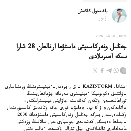
باقىتجول كاكەش
اۆتور
16:28, 06 تامىز 2026
جەڭىل ونەركاسىپتى دامىتۋعا ارنالعان 28 شارا
ىسكە اسىرىلادى
استانا. KAZINFORM - ق ر پرەمەر-ءمينيسترىنىڭ ورىنباسارى
-ۇلتتىق ەكونوميكا ءمينيسترى سەرىك جۇمانعاريننىڭ
توراعالىعىمەن وتكەن كەڭەستە جاۋاپتى مينيسترلىكتەر،
«اتامەكەن» ۇ ك پ، «دامۋ» قورى جانە وتاندىق كاسىپورىندار
وكىلدەرىمەن بىرگە جەڭىل ونەركاسىپتى دامىتۋدىڭ 2030
-جىلعا دەيىنگى كەشەندى جوسپارى مەن سالانىڭ وزەكتى
ماسەلەلەرى تالقىلاندى. بۇل تۋرالى ۇكىمەت ءمالىم ەتتى.