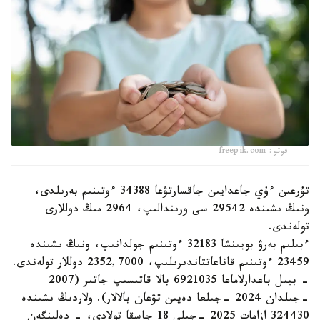
فوتو: freepik.com
تۇرعىن ءۇي جاعدايىن جاقسارتۋعا 34388 ءوتىنىم بەرىلدى،
ونىڭ ىشىندە 29542 سى ورىندالىپ، 2964 مىڭ دوللارى
تولەندى.
ءبىلىم بەرۋ بويىنشا 32183 ءوتىنىم جولدانىپ، ونىڭ ىشىندە
23459 ءوتىنىم قاناعاتتاندىرىلىپ، 2352,7000 دوللار تولەندى.
- بيىل باعدارلاماعا 6921035 بالا قاتىسىپ جاتىر (2007
-جىلدان 2024 -جىلعا دەيىن تۋعان بالالار). ولاردىڭ ىشىندە
324430 ازامات 2025 -جىلى 18 جاسقا تولادى، - دەلىنگەن