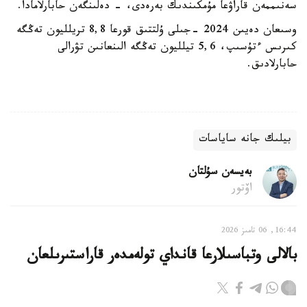
سەنىممەن قاراۋعا مۇمكىندىك بەرەدى، - دەلىنگەن حابارلامادا.
وسىعان دەيىن 2024 -جىلى ۇلتتىق قورعا 8,8 تريلليون تەڭگە
كىرىس ءتۇسىپ، 5,6 تيلليون تەڭگە الىنعانىن تۋرالى
حابارلادىق.
بيلىك جانە ساياسات
بەيسەن سۇلتان
اۆتور
16:44, 06 تامىز 2026
بالالى وتباسىلارعا قانداي تولەمدەر قاراستىرىلعان