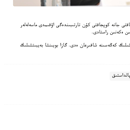
تى جانە كوپجاقتى كۇن تارتىبىندەگى اۋقىمدى ماسەلەلەر
ىن ەكەنىن راستادى.
تشىلىك كەڭەسىنە شاقىرعان ەدى. گازا بويىنشا بەيبىتشىلىك
الداستىق