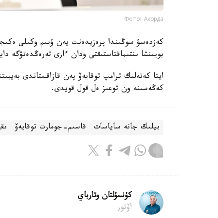
Фото: Ақорда
كەزدەسۋ سوڭىندا پرەزيدەنت پەن ۇيىم وكىلى ەكىجاق
بويىنشا ىنتىماقتاستىقتى ودان ءارى تەرەڭدەتۋگە داي
ايتا كەتەلىك ترامپ توقايەۆ پەن قازاقستاندى بەيبى
كەڭەسىنە ون توعىز ەل قول قويدى.
بيلىك جانە ساياسات
قاسىم-جومارت توقايەۆ
ىقپ
كۇنسۇلتان وتارباي
اۆتور