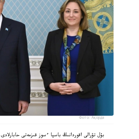
Фото: Ақорда
بۇل تۋرالى اقوردانىڭ باسپا ءسوز قىزمەتى حابارلادى.