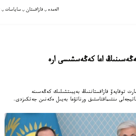
الەمدە
قازاقستان
ساياسات
ت
ڭەسىنىڭ اعا كەڭەسشىسى ارە
 قاسىم-جومارت توقايەۆ قازاقستاننىڭ بەيبىتشىلىك كەڭەسىنە
اتيجەلى ىنتىماقتاستىق ورناتۋعا بەيىل ەكەنىن جەتكىزدى.