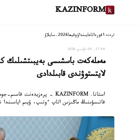
KAZINFORM
ترەند:
اقوردا
تاعايىنداۋ
وقيعا
2026-سايلاۋ
17:44, 04 ماۋسىم 2026
مەملەكەت باسشىسى بەيبىتشىلىك كە
لايتستوۋندى قابىلدادى
استانا. KAZINFORM - پرەزيدەنت
قاتىسۋىنىڭ ماڭىزىن اتاپ ءوتىپ، ۇيىم اياسىندا ن