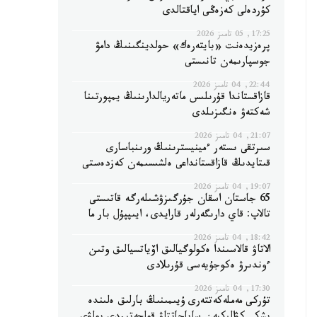
كۇردەلى كەزەڭى اياقتالدى
17:25, 05 تامىز 2026
پرەزيدەنت «بايتەرەك» حولدينگىنىڭ دامۋ
جوسپارىمەن تانىستى
22:44, 04 تامىز 2026
قازاقستاندا قۇرىلىس ماتەريالدارىنىڭ يمپورتىنا
شەكتەۋ ەنگىزىلدى
21:07, 04 تامىز 2026
سىرتقى ىستەر ءمينيسترىنىڭ ورىنباسارى
قىتايدىڭ قازاقستانداعى ەلشىسىمەن كەزدەستى
19:07, 04 تامىز 2026
65 جاستان اسقان جۇرگىزۋشىلەرگە قاتىستى
تالاپ: قاي دارىگەرلەر قارايدى، ايىپپۇل بار ما
18:42, 04 تامىز 2026
الاتاۋ قالاسىندا ەكولوگيالىق اۆياتسيالىق وتىن
ءوندىرۋ ەكوجۇيەسى قۇرىلادى
17:30, 04 تامىز 2026
تۇركى مەملەكەتتەرى ۇيىمىنىڭ بارلىق ەلىندە