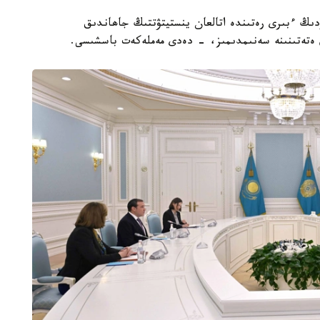
دىڭ ءبىرى رەتىندە اتالعان ينستيتۋتتىڭ جاھاندىق
ل ەتەتىنىنە سەنىمدىمىز، - دەدى مەملەكەت باسشىسى.