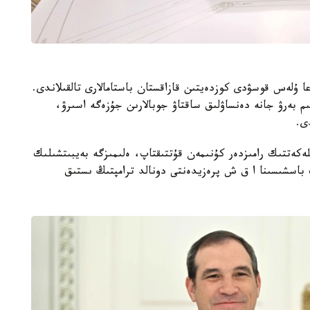
ا ۇلەس قوسۋدى كوزدەيتىن قازاقستان باستامالارى تالقىلاندى.
لىم بەرۋ جانە دەنساۋلىق ساقتاۋ جوبالارىن جۇزەگە اسىرۋ،
ى.
لەكەتتىك رامىزدەر كۇنىمەن قۇتتىقتاپ، ەلىمىزگە بەيبىتشىلىك
باسشىسىنا ا ق ش پرەزيدەنتى دونالد ترامپتىڭ ىستىق