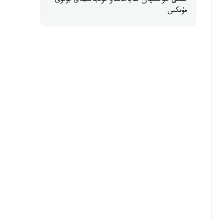
ىشكى كۋالىكپەن ساياحاتتاۋ قولجەتىمدى بولۋى
مۇمكىن