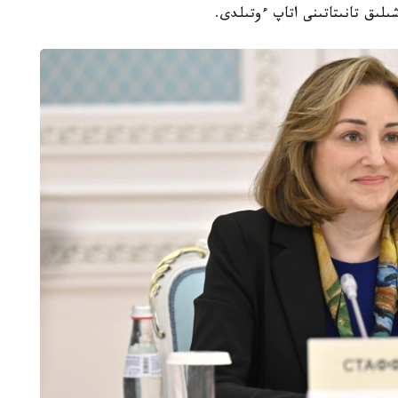
شىلىق تانىتاتىنى اتاپ ءوتىلدى.