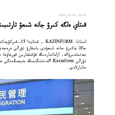
09:54, 06 تامىز 2026
قىتاي ەلگە كىرۋ جانە شىعۋ تارتىبىن
استانا. AZINFORM
جاڭا «كىرۋ جانە شىعۋدى باسقارۋ تۋرالى ەرەجە»
جەتىلدىرۋگە، ازاماتتاردىڭ قۇقىقتارىن قورعاۋعا ج
حابارلادى.