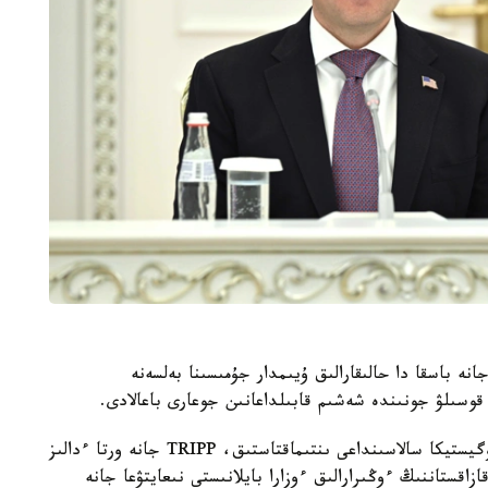
 باسقا دا حالىقارالىق ۇيىمدار جۇمىسىنا بەلسەنە
قوسىلۋ جونىندە شەشىم قابىلداعانىن جوعارى باعالادى.
قاسىم-جومارت توقايەۆ پەن ارە لايتستوۋن كولىك-لوگيستيكا سالاسىنداعى ىنتىماقتاستىق، TRIPP جانە ورتا ءدالىز
زاقستاننىڭ ءوڭىرارالىق ءوزارا بايلانىستى نىعايتۋعا جانە