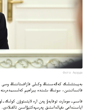
Фото: Ақорда
بەيبىتشىلىك كەڭەسىنىڭ وكىلى قازاقستاننىڭ وسى جانە
قاتىساتىنىن، سونىڭ ىشىندە يبراھيم كەلىسىمدەرىنە 
اياسىنداعى ىقپالداستىق پەرسپەكتيۆاسىن تالقىلادى. قا