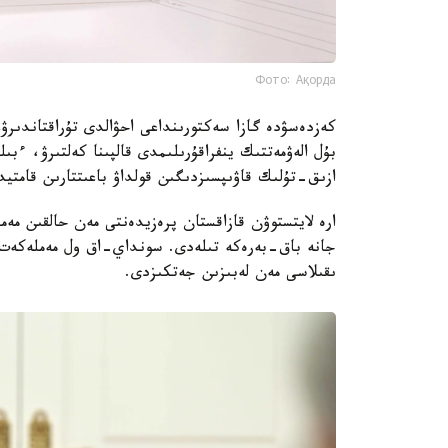
Фото: Ақорда
كەزدەسۋدە گازا سەكتورىنداعى احۋالدى تۇراقتاندىرۋع
بۇل الەۋمەتتىك ينفراقۇرىلىمدى قالپىنا كەلتىرۋ، ءبى
ازىق-تۇلىك قاۋىپسىزدىگىن قولداۋ باعىتتارىن قامتيد
ارە لايتستوۋن قازاقستان پرەزيدەنتى مەن حالقىن مەم
جانە باق-بەرەكە تىلەدى. سونداي-اق ول مەملەكەت 
ىقىلاسى مەن لەبىزىن جەتكىزدى.