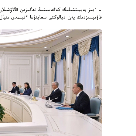
- ءبىز بەيبىتشىلىك كەڭەسىنىڭ نەگىزىن قالاۋشىلار
قاۋىپسىزدىك پەن ديالوگتى نىعايتۋعا ءتيىمدى ىقپا