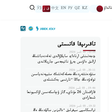
الداۋ
KZ
QZ
РУ
EN
中文
ق ز
ЎЗ
تاقىرىپقا قاتىستى
23:34, 05 تامىز 2026
«جەتىنشى ارنادا» سايلاۋالدى تەلەدەباتتىڭ
ارالىق داۋىس بەرۋ ناتيجەسى جاريالاندى
20:11, 05 تامىز 2026
ستۋدەنتتەردىڭ مەملەكەتتىك ستيپەندياسىن
تولەۋدىڭ جاڭا ءتارتىبى بەكىتىلدى
19:46, 05 تامىز 2026
قازاقستان 26 مۇناي-گاز ۋچاسكەسىن اۋكسيونعا
شىعارادى
19:32, 05 تامىز 2026
ترانسكاسپي سيفرلىق ءدالىزىن سالۋدىڭ ەڭ