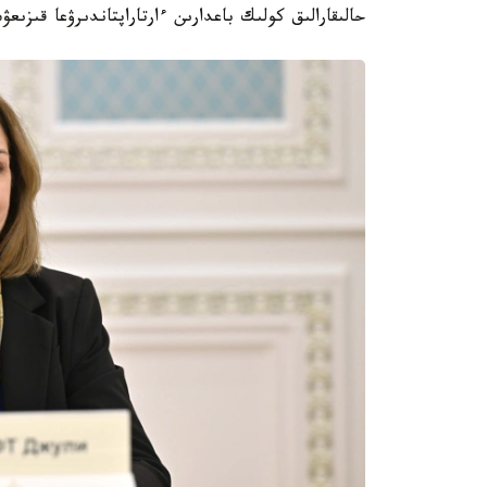
حالىقارالىق كولىك باعدارىن ءارتاراپتاندىرۋعا قىزىعۋ