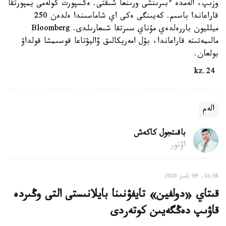
وزىپ، الەمدە ءبىرىنشى ورىنعا شىقتى. ەكسپورت كولەمى يمپورتقا
قاراعاندا باسىم. كەيىنگى ەكى اي شاماسىندا ەلدەن 250
ميلليون باررەلدەي مۇناي سىرتقا شىعارىلدى. Bloomberg
مالىمەتىنە قاراعاندا، بۇل امەريكالىق ۆاليۋتاعا قوسىمشا قولداۋ
بولعان.
24.kz
الەم
باقىتجول كاكەش
اۆتور
16:08, 09 تامىز 2026
قىتاي «دولفين» تايفۋنىنا بايلانىستى التى وڭىردە
قاۋىپ دەڭگەيىن كوتەردى