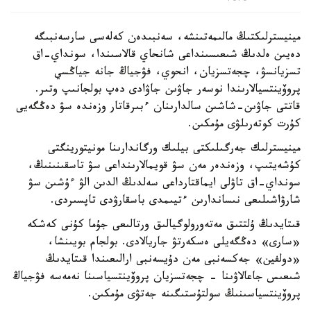
مينيسترلىكتىڭ مالىمەتىنشە، سەنبىدەن كەلەسى سارسەنبىگە
دەيىن ەلدىڭ شىعىسىنداعى شانحاي قالاسىندا، سونداي-اق
تسزيانسۋ، چجەتسزيان، انحوي، فۋجياڭ جانە جياڭسي
پروۆينتسيالارىندا نوسەر جاۋىن جاۋادى دەپ بولجانىپ وتىر.
قاتتى جاۋىن-شاشىن سالدارىنان ءبىرقاتار وزەندە سۋ دەڭگەيى
كۇرت كوتەرىلۋى مۇمكىن.
مينيسترلىك جەرگىلىكتى بيلىك ورگاندارىنا مونيتورينگتى
كۇشەيتىپ، وزەندەر مەن سۋ قويمالارىنداعى سۋ تاسقىنىنىڭ،
سونداي-اق تاۋلى ايماقتارداعى سەلدىڭ الدىن الۋ ءۇشىن سۋ
شارۋاشىلىعى نىساندارىن ءتيىمدى باسقارۋدى تاپسىردى.
قىتايدىڭ ۇلتتىق مەتەورولوگيالىق ورتالىعى جۇما كۇنى كەشكە
«سارى» دەڭگەيلى ەسكەرتۋ جاريالادى. بولجام بويىنشا،
«دولفين» جەكسەنبى مەن دۇيسەنبى ارالىعىندا قىتايدىڭ
شىعىس جاعالاۋىنا - چجەتسزيان پروۆينتسياسىنا نەمەسە فۋجياڭ
پروۆينتسياسىنىڭ سولتۇستىگىنە جەتۋى مۇمكىن.