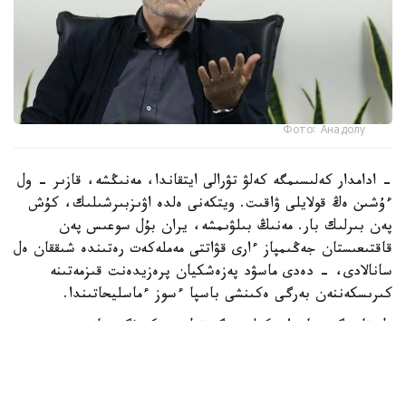
Фото: Анадолу
- ادامدار كەلىسىمگە كەلۋ تۋرالى ايتقاندا، مەنىڭشە، قازىر - ول
ءۇشىن ەڭ قولايلى ۋاقىت. ويتكەنى ەلدە اۋىزبىرشىلىك، كۇش
پەن بىرلىك بار. مەنىڭ بىلۋىمشە، يران بۇل سوعىس پەن
قاقتىعىستان جەڭىمپاز ءارى قۋاتتى مەملەكەت رەتىندە شىققان ەل
سانالادى، - دەدى ماسۋد پەزەشكيان پرەزيدەنت قىزمەتىنە
كىرىسكەننەن بەرگى ەكىنشى باسپا ءسوز ءماسليحاتىندا.
ول قازىرگى جاعداي كەلىسىمگە قول جەتكىزۋگە جانە
شەشىلمەگەن ماسەلەلەردى ديالوگ ارقىلى رەتتەۋگە مۇمكىندىك
بەرەتىنىن اتاپ ءوتتى.
ISNA جارتىلاي رەسمي اقپارات اگەنتتىگىنىڭ حابارلاۋىنشا،