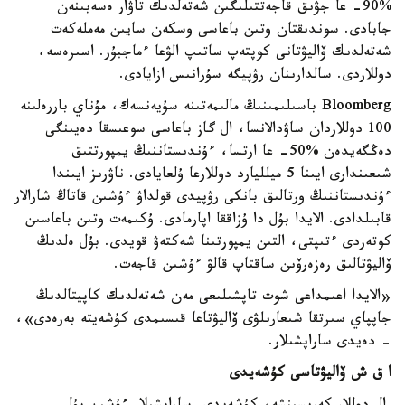
%90- عا جۋىق قاجەتتىلىگىن شەتەلدىك تاۋار ەسەبىنەن
جابادى. سوندىقتان وتىن باعاسى وسكەن سايىن مەملەكەت
شەتەلدىك ۆاليۋتانى كوپتەپ ساتىپ الۋعا ءماجبۇر. اسىرەسە،
دوللاردى. سالدارىنان رۋپيگە سۇرانىس ازايادى.
Bloomberg باسىلىمىنىڭ مالىمەتىنە سۇيەنسەك، مۇناي باررەلىنە
100 دوللاردان ساۋدالانسا، ال گاز باعاسى سوعىسقا دەيىنگى
دەڭگەيدەن %50- عا ارتسا، ءۇندىستاننىڭ يمپورتتىق
شىعىندارى ايىنا 5 ميلليارد دوللارعا ۇلعايادى. ناۋرىز ايىندا
ءۇندىستاننىڭ ورتالىق بانكى رۋپيدى قولداۋ ءۇشىن قاتاڭ شارالار
قابىلدادى. الايدا بۇل دا ۇزاققا اپارمادى. ۇكىمەت وتىن باعاسىن
كوتەردى ءتىپتى، التىن يمپورتىنا شەكتەۋ قويدى. بۇل ەلدىڭ
ۆاليۋتالىق رەزەرۆىن ساقتاپ قالۋ ءۇشىن قاجەت.
«الايدا اعىمداعى شوت تاپشىلىعى مەن شەتەلدىك كاپيتالدىڭ
جاپپاي سىرتقا شىعارىلۋى ۆاليۋتاعا قىسىمدى كۇشەيتە بەرەدى»،
- دەيدى ساراپشىلار.
ا ق ش ۆاليۋتاسى كۇشەيدى