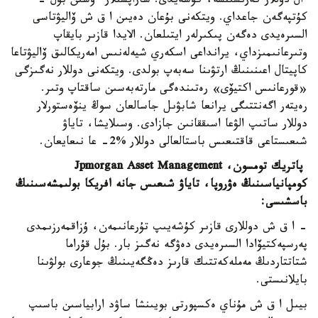
ال دوللار كەرىسىنشە، كۇشەيدى. ساراپشىلار ءۇشىن بۇل -
كۇتپەگەن جاعداي. ويتكەنى بۇعان دەيىن ا ق ش ۆاليۋتاسى
السىرەيدى دەگەن پىكىرلەر ايتىلعان. الايدا قازىر بايقاپ
وتىرعانىمىزداي، يرانداعى اسكەري شيەلەنىس امەريكالىق ۆاليۋتاعا
كاپيتال اعىنىنىڭ ارتۋىنا سەبەپ بولدى. ويتكەنى دوللار نەگىزگى
«قورعانىس اكتيۆى» رەتىندەگى مارتەبەسىن ساقتاپ وتىر.
رەيتەر اگەنتتىگى يرانعا شابۋىل جاسالعان سوڭ ينۆەستورلار
دوللار ساتىپ الۋعا اسىققانىن جازادى. وسىلايشا، تاياۋ
شىعىستاعى قاقتىعىس باستالعالى دوللار %2- عا نىعايعان.
پاتريك تومسون، Jpmorgan Asset Management
كومپانياسىنىڭ ەۋروپا، تاياۋ شىعىس جانە افريكا بولىمشەسىنىڭ
باسشىسى:
- ا ق ش دوللارى قازىر كۇشەيىپ تۇرعانىمەن، ۇزاقمەرزىمدى
پەرسپەكتيۆادا السىرەيدى دەۋگە نەگىز بار. بۇل قۇراما
شتاتتاردىڭ مەملەكەتتىك قارىز دەڭگەيىنىڭ جوعارى بولۋىنا
بايلانىستى.
بيىل ا ق ش مۇناي ەكسپورتى بويىنشا ساۋد ارابياسىن باسىپ