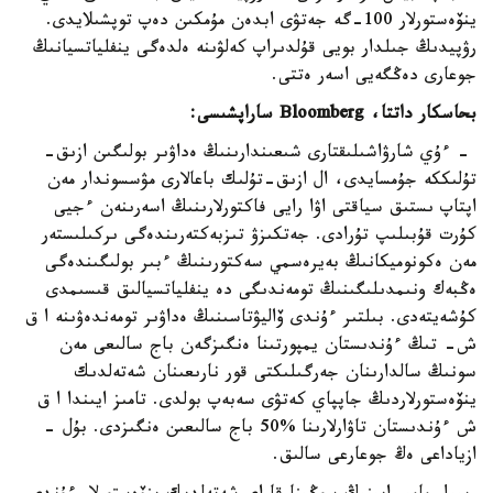
ينۆەستورلار 100-گە جەتۋى ابدەن مۇمكىن دەپ توپشىلايدى.
رۋپيدىڭ جىلدار بويى قۇلدىراپ كەلۋىنە ەلدەگى ينفلياتسيانىڭ
جوعارى دەڭگەيى اسەر ەتتى.
بحاسكار داتتا، Bloomberg ساراپشىسى:
- ءۇي شارۋاشىلىقتارى شىعىندارىنىڭ ەداۋىر بولىگىن ازىق-
تۇلىككە جۇمسايدى، ال ازىق-تۇلىك باعالارى مۋسسوندار مەن
اپتاپ ىستىق سياقتى اۋا رايى فاكتورلارىنىڭ اسەرىنەن ءجيى
كۇرت قۇبىلىپ تۇرادى. جەتكىزۋ تىزبەكتەرىندەگى ىركىلىستەر
مەن ەكونوميكانىڭ بەيرەسمي سەكتورىنىڭ ءبىر بولىگىندەگى
ەڭبەك ونىمدىلىگىنىڭ تومەندىگى دە ينفلياتسيالىق قىسىمدى
كۇشەيتەدى. بىلتىر ءۇندى ۆاليۋتاسىنىڭ ەداۋىر تومەندەۋىنە ا ق
ش- تىڭ ءۇندىستان يمپورتىنا ەنگىزگەن باج سالىعى مەن
سونىڭ سالدارىنان جەرگىلىكتى قور نارىعىنان شەتەلدىك
ينۆەستورلاردىڭ جاپپاي كەتۋى سەبەپ بولدى. تامىز ايىندا ا ق
ش ءۇندىستان تاۋارلارىنا %50 باج سالىعىن ەنگىزدى. بۇل -
ازياداعى ەڭ جوعارعى سالىق.