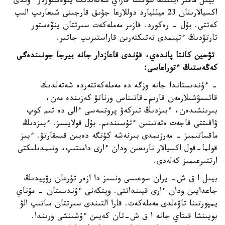
بيىل مامىر ايىنىڭ سوڭىنا قاراي شەتەلدىك ينۆەستورلار ءۇندى
اكسيالارىنان 23 ميلليارد دوللارعا جۋىق قارجىنى شىعارىپ الىپ
كەتتى. بۇل - رەكورد. قازىر مەملەكەت سىرتتان ينۆەستور
تارتۋدىڭ ءتيىمدى تەتىكتەرىن قاراستىرىپ جاتىر.
تۋحين كانتا پاندەي، قۇندى قاعازدار جانە بيرجا جونىندەگى
كەڭەستىڭ ءتوراعاسى:
- ءۇندىستاندا جانە وزگە دە مەملەكەتتەردە شەتەلدىك
قاتىسۋشىلارمەن قارىم-قاتىناس ورناتۋ كەزىندە مەن،
بىرىنشىدەن، ءبىزدىڭ تىركەۋ پروتسەسى ءالى دە تىم كوپ
ۋاقىتتى قاجەت ەتەتىنىن ءتۇسىندىم. بۇل قولايسىز. ءبىزدىڭ
ماقساتىمىز - مەرزىمدى بىرنەشە كۇنگە دەيىن قىسقارتۋ. ءبىز
قولما-قول اكسيالار نارىعىن ودان ءارى دامىتىپ، وتىمدىلىكتى
ارتتىرعىمىز كەلەدى.
بيىل ا ق ش- يران سوعىسى ونسىز دا ازەر تۇرعان رۋپيدىڭ
جاعدايىن ودان ءارى قيىنداتتى. ويتكەنى ءۇندىستان - مۇناي
يمپورتىنا تاۋەلدى مەملەكەت. قارا التىندى سىرتتان ساتىپ الۋ
بويىنشا قىتاي جانە ا ق ش-تان كەيىن ءۇشىنشى ورىندا.