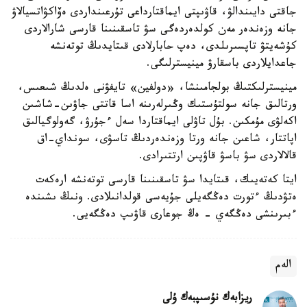
جاقتى دايىندالۋ، قاۋىپتى ايماقتارداعى تۇرعىنداردى ەۆاكۋاتسيالاۋ
جانە وزەندەر مەن كولدەردەگى سۋ تاسقىنىنا قارسى شارالاردى
كۇشەيتۋ تاپسىرىلدى، دەپ حابارلادى قىتايدىڭ توتەنشە
جاعدايلاردى باسقارۋ مينيسترلىگى.
مينيسترلىكتىڭ بولجامىنشا، «دولفين» تايفۋنى ەلدىڭ شىعىس،
ورتالىق جانە سولتۇستىك وڭىرلەرىنە اسا قاتتى جاۋىن-شاشىن
اكەلۋى مۇمكىن. بۇل تاۋلى ايماقتاردا سەل ءجۇرۋ، گەولوگيالىق
اپاتتار، شاعىن جانە ورتا وزەندەردىڭ تاسۋى، سونداي-اق
قالالاردى سۋ باسۋ قاۋپىن ارتتىرادى.
ايتا كەتەيىك، قىتايدا سۋ تاسقىنىنا قارسى توتەنشە ارەكەت
ەتۋدىڭ ءتورت دەڭگەيلى جۇيەسى قولدانىلادى. ونىڭ ىشىندە
ءبىرىنشى دەڭگەي - ەڭ جوعارى قاۋىپ دەڭگەيى.
الەم
ريزابەك نۇسىپبەك ۇلى