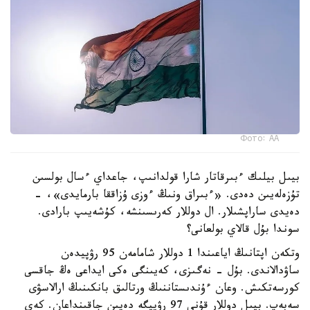
Фото: АА
بيىل بيلىك ءبىرقاتار شارا قولدانىپ، جاعداي ءسال بولسىن
تۇزەلەيىن دەدى. «ءبىراق ونىڭ ءوزى ۇزاققا بارمايدى»، -
دەيدى ساراپشىلار. ال دوللار كەرىسىنشە، كۇشەيىپ بارادى.
سوندا بۇل قالاي بولعانى؟
وتكەن اپتانىڭ اياعىندا 1 دوللار شامامەن 95 رۋپيدەن
ساۋدالاندى. بۇل - نەگىزى، كەيىنگى ەكى ايداعى ەڭ جاقسى
كورسەتكىش. وعان ءۇندىستاننىڭ ورتالىق بانكىنىڭ ارالاسۋى
سەبەپ. بيىل دوللار قۇنى 97 رۋپيگە دەيىن جاقىنداعان. كەي