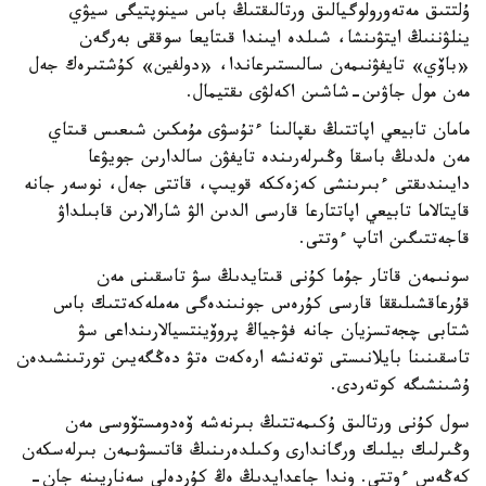
ۇلتتىق مەتەورولوگيالىق ورتالىقتىڭ باس سينوپتيگى سيۋي
ينلۋننىڭ ايتۋىنشا، شىلدە ايىندا قىتايعا سوققى بەرگەن
«باۆي» تايفۋنىمەن سالىستىرعاندا، «دولفين» كۇشتىرەك جەل
مەن مول جاۋىن-شاشىن اكەلۋى ىقتيمال.
مامان تابيعي اپاتتىڭ ىقپالىنا ءتۇسۋى مۇمكىن شىعىس قىتاي
مەن ەلدىڭ باسقا وڭىرلەرىندە تايفۋن سالدارىن جويۋعا
دايىندىقتى ءبىرىنشى كەزەككە قويىپ، قاتتى جەل، نوسەر جانە
قايتالاما تابيعي اپاتتارعا قارسى الدىن الۋ شارالارىن قابىلداۋ
قاجەتتىگىن اتاپ ءوتتى.
سونىمەن قاتار جۇما كۇنى قىتايدىڭ سۋ تاسقىنى مەن
قۇرعاقشىلىققا قارسى كۇرەس جونىندەگى مەملەكەتتىك باس
شتابى چجەتسزيان جانە فۋجياڭ پروۆينتسيالارىنداعى سۋ
تاسقىنىنا بايلانىستى توتەنشە ارەكەت ەتۋ دەڭگەيىن تورتىنشىدەن
ۇشىنشىگە كوتەردى.
سول كۇنى ورتالىق ۇكىمەتتىڭ بىرنەشە ۆەدومستۆوسى مەن
وڭىرلىك بيلىك ورگاندارى وكىلدەرىنىڭ قاتىسۋىمەن بىرلەسكەن
كەڭەس ءوتتى. وندا جاعدايدىڭ ەڭ كۇردەلى سەناريىنە جان-