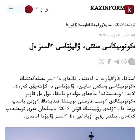
KAZINFORM
ق ز
ترەند:
2026-سايلاۋ
وقيعا
تاعايىنداۋ
اقوردا
21:44, 01 ماۋسىم 2026
ەكونوميكاسى مىقتى، ۆاليۋتاسى ءالسىز ەل
استانا. قازاقپارات - ادەتتە، قانداي دا ءبىر مەملەكەتتىڭ
ەكونوميكاسى وسكەن سايىن، ۆاليۋتاسى دا كۇشەيۋى كەرەك.
الايدا ءۇندىستاندا جاعداي مۇلدەم باسقا. بۇل ەل قازىر
ەكونوميكالىق ءوسىم قارقىنى بويىنشا قىتايدىڭ ءوزىن باسىپ
وزسا دا، ءۇندى رۋپيىنىڭ قۇنى 2018 -جىلدان بەرى تومەندەپ
كەلەدى. بىلتىر رۋپي ازياداعى ەڭ ءالسىز ۆاليۋتا اتاندى.