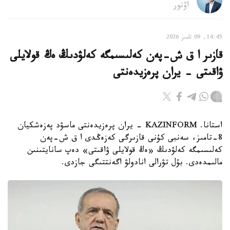
اۆتور
14:45, 09 تامىز 2026
قازىر ا ق ش-پەن كەلىسىمگە كەلۋدىڭ ەڭ قولايلى
ۋاقىتى - يران پرەزيدەنتى
استانا. KAZINFORM - يران پرەزيدەنتى ماسۋد پەزەشكيان
8-تامىز، سەنبى كۇنى قازىرگى كەزەڭدى ا ق ش-پەن
كەلىسىمگە كەلۋدىڭ «ەڭ قولايلى ۋاقىتى» دەپ سانايتىنىن
مالىمدەدى. بۇل تۋرالى انادولۋ اگەنتتىگى جازدى.