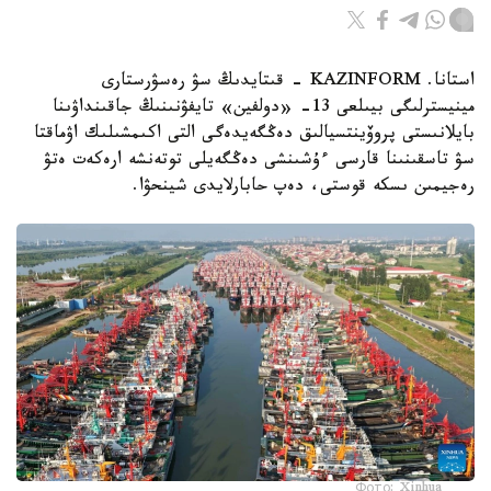
استانا. KAZINFORM - قىتايدىڭ سۋ رەسۋرستارى
مينيسترلىگى بيىلعى 13- «دولفين» تايفۋنىنىڭ جاقىنداۋىنا
بايلانىستى پروۆينتسيالىق دەڭگەيدەگى التى اكىمشىلىك اۋماقتا
سۋ تاسقىنىنا قارسى ءۇشىنشى دەڭگەيلى توتەنشە ارەكەت ەتۋ
رەجيمىن ىسكە قوستى، دەپ حابارلايدى شينحۋا.
Фото: Xinhua