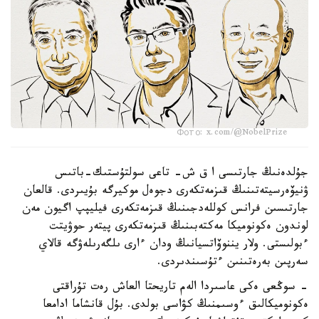
Фото: x.com/@NobelPrize
جۇلدەنىڭ جارتىسى ا ق ش- تاعى سولتۇستىك-باتىس
ۋنيۆەرسيتەتىنىڭ قىزمەتكەرى دجوەل موكيرگە بۇيىردى. قالعان
جارتىسىن فرانس كوللەدجىنىڭ قىزمەتكەرى فيليپپ اگيون مەن
لوندون ەكونوميكا مەكتەبىنىڭ قىزمەتكەرى پيتەر حوۋيتت
ءبولىستى. ولار يننوۆاتسيانىڭ ودان ءارى ىلگەرىلەۋگە قالاي
سەرپىن بەرەتىنىن ءتۇسىندىردى.
- سوڭعى ەكى عاسىردا الەم تاريحتا العاش رەت تۇراقتى
ەكونوميكالىق ءوسىمنىڭ كۋاسى بولدى. بۇل قانشاما ادامعا