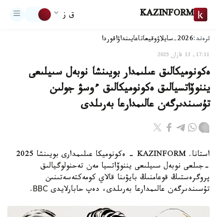
KAZINFORM
ق ز
ترەند:
2026-سايلاۋ
وقيعا
تاعايىنداۋ
اقوردا
17:11, 13 قازان 2025
ەكونوميكالىق عىلىمدار بويىنشا نوبەل سىيلىعى
يننوۆاتسيالىق ەكونوميكالىق ءوسۋ جولىن
تۇسىندىرگەن عالىمدارعا بەرىلدى
استانا. KAZINFORM - ەكونوميكا عىلىمدارى بويىنشا 2025
-جىلعى نوبەل سىيلىعى يننوۆاتسيا مەن تەحنولوگيالىق
پروگرەستىڭ قوعامنىڭ بايۋىنا قالاي كومەكتەسەتىنىن
تۇسىندىرگەن عالىمدارعا بەرىلدى، دەپ حابارلايدى ВВС.