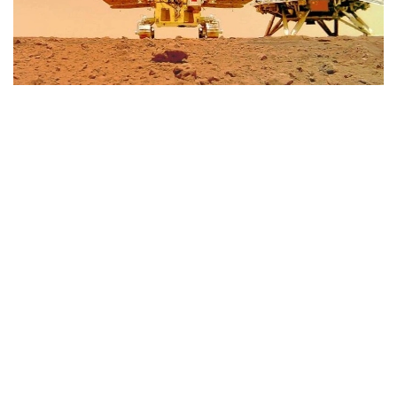
Фото: Xinhua
نىسان انحوي پروۆينتسياسىنىڭ حەفەي قالاسىنداعى تەرەڭ
عارىشتى زەرتتەۋ عىلىمي-تەحنولوگيالىق قالاشىعىنىڭ ءبىرىنشى
كەزەڭى اۋماعىندا بوي كوتەرەدى. زەرتحانانى پايدالانۋ
جۇمىستارىنىڭ ءبىر بولىگىن تەرەڭ عارىشتى زەرتتەۋ زەرتحاناسى
(DSEL) اتقارادى.
زەرتحانادا مارستان جەتكىزىلەتىن ۇلگىلەردىڭ دە، جەر
بيوسفەراسىنىڭ دا قاۋىپسىزدىگىن قامتاماسىز ەتەتىن ەكىجاقتى
قورعانىس جۇيەسى ەنگىزىلەدى.
ونىڭ نەگىزگى مىندەتتەرىنە ۇلگىلەردى زارارسىزداندىرۋ،
كونتەينەرلەردى اشۋ، توپىراقتى وڭدەۋ جانە بيولوگيالىق قاۋىپ-