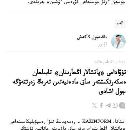
جولمەن ءوتۋ جولىنداعى كۇرەسى ءۇشىن» بەرىلدى.
الەم
باقىتجول كاكەش
اۆتور
10:24, 07 تامىز 2026
تۋۆاداعى «پاتشالار اڭعارىنان» تابىلعان
ەسكەرتكىشتەر ساق مادەنيەتىن تەرەڭ زەرتتەۋگە
جول اشادى
استانا. KAZINFORM - رەسەيدىڭ تىۆا رەسپۋبليكاسىنداعى
«پاتشالار اڭعارىندا» ەرتە ساق داۋىرىنە جاتاتىن تۋننۋگ