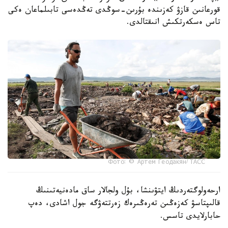
قورعانىن قازۋ كەزىندە بۇرىن-سوڭدى تەڭدەسى تابىلماعان ەكى
تاس ەسكەرتكىش انىقتالدى.
Фото: © Артем Геодакян/ ТАСС
ارحەولوگتەردىڭ ايتۋىنشا، بۇل ولجالار ساق مادەنيەتىنىڭ
قالىپتاسۋ كەزەڭىن تەرەڭىرەك زەرتتەۋگە جول اشادى، دەپ
حابارلايدى تاسس.