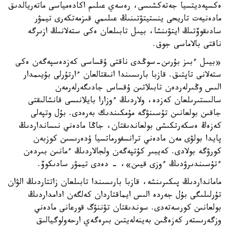
ەكسپەديتسيا جەتەكشىسى، رەسەي عىلىم اكادەمياسى ماتەريالدىق
مادەنيەت تاريحى ينستيتۋتىنىڭ عىلىمي قىزمەتكەرى تيمۋر
سادىقوۆتىڭ ايتۋىنشا، بيىل تابىلعان ەكى ستەلانىڭ ازىرگە
ناقتى بالاماسى جوق.
«بيىل ءبىز بۇرىن-سوڭدى ناقتى ۇقساسى كەزدەسپەگەن ەكى
ستەلانى تاپتىق. قازبا بارىسىندا انىقتالعان ءارتۇرلى بۇيىمدار
الىس وڭىرلەردەن تابىلاتىن ۇقساس جادىگەرلەرمەن
سالىستىرىلعان كەزدە، ولاردىڭ ءوزارا بايلانىسى قانشالىقتى
جاقىن بولعانىن تۇسىنۋگە مۇمكىندىك بەرەدى. بۇل وتپەلى
كەزەڭ ەسكەرتكىشى بولعاندىقتان، جاڭا مادەني نىسانداردىڭ
پايدا بولۋى مەن مادەني ترانسفورماتسيا ۇدەرىسىن كوزبەن
كورۋگە بولادى. كەيبىر كۇتپەگەن ولجالاردىڭ ءمانىن بىردەن
ءتۇسىندىرۋدىڭ ءوزى قيىن»، - دەدى تيمۋر سادىكوۆ.
مامانداردىڭ پىكىرىنشە، قازبا بارىسىندا تابىلعان زاتتاردىڭ الۋان
تۇرلىلىگى بۇل جەردە الىس ايماقتاردان كەلگەن ادامداردىڭ
بولعانىن كورسەتەدى. سوندىقتان تۋننۋگ قورعانى مادەني
وزگەرىستەر كەزەڭىن بەينەلەيتىن بىرەگەي ارحەولوگيالىق