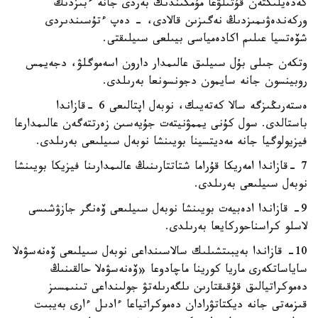
كەدەيلىكتەن قۇتىلۋعا مۇمكىندىك بەردى جانە ءبىزدىڭ
وركەندەۋىمىزدىڭ نەگىزىن قالادى، - دەپ ءتۇسىندىردى
شۆەتسيا عىلىم اكادەمياسى بيىلعى سىيلىقتى.
وتكەن جىلى بۇل سىيلىق عالىمدار دارون اسەموگلۋ، دجەيمس
روبينسون جانە سايمون دجونسونعا بەرىلدى.
ەستەرىڭىزگە سالا كەتەيىك، نوبەل اپتالىعى 6 -قازاندا
باستالدى. سول كۇنى يممۋنيتەت جۇيەسىن زەرتتەگەن عالىمدارعا
فيزيولوگيا جانە مەديتسينا بويىنشا نوبەل سىيلىعى بەرىلدى.
7 -قازاندا امەريكا قۇراما شتاتتارىنىڭ عالىمدارىنا فيزيكا بويىنشا
نوبەل سىيلىعى بەرىلدى.
9- قازاندا ادەبيەت بويىنشا نوبەل سىيلىعى ۆەنگر جازۋشىسى
لاسلو كراسناحوركايعا بەرىلدى.
10- قازاندا بەيبىتشىلىك سالاسىنداعى نوبەل سىيلىعى ۆەنەسۋەلا
ساياساتكەرى ماريا كورينا ماچادوعا «ۆەنەسۋەلا حالقىنىڭ
دەموكراتيالىق قۇقىقتارىن ىلگەرىلەتۋ جولىنداعى تىنىمسىز
قىزمەتى جانە ديكتاتۋرادان دەموكراتياعا ءادىل ءارى بەيبىت