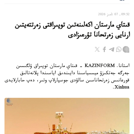
09:52, 07 تامىز 2026
قىتاي مارستان اكەلىنەتىن توپىراقتى زەرتتەيتىن
ارنايى زەرتحانا تۇرعىزادى
استانا. KAZINFORM - قىتاي مارستان توپىراق ۇلگىسىن
جەرگە جەتكىزۋ ميسسياسىنا دايىندىق اياسىندا پلانەتالىق
قورعانىس زەرتحاناسىن سالۋدى جوسپارلاپ وتىر، دەپ حابارلايدى
Xinhua.