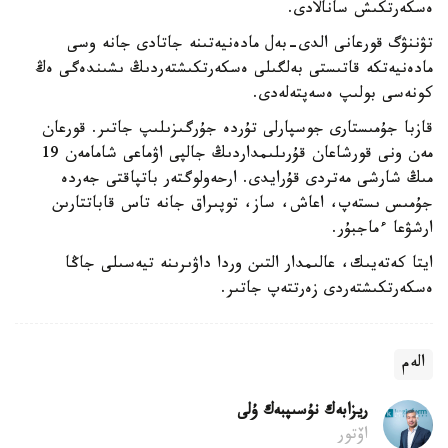
ەسكەرتكىش سانالادى.
تۋننۋگ قورعانى الدى-بەل مادەنيەتىنە جاتادى جانە وسى
مادەنيەتكە قاتىستى بەلگىلى ەسكەرتكىشتەردىڭ ىشىندەگى ەڭ
كونەسى بولىپ ەسەپتەلەدى.
قازبا جۇمىستارى جوسپارلى تۇردە جۇرگىزىلىپ جاتىر. قورعان
مەن ونى قورشاعان قۇرىلىمداردىڭ جالپى اۋماعى شامامەن 19
مىڭ شارشى مەتردى قۇرايدى. ارحەولوگتەر باتپاقتى جەردە
جۇمىس ىستەپ، اعاش، ساز، توپىراق جانە تاس قاباتتارىن
ارشۋعا ءماجبۇر.
ايتا كەتەيىك، عالىمدار التىن وردا داۋىرىنە تيەسىلى جاڭا
ەسكەرتكىشتەردى زەرتتەپ جاتىر.
الەم
ريزابەك نۇسىپبەك ۇلى
اۆتور