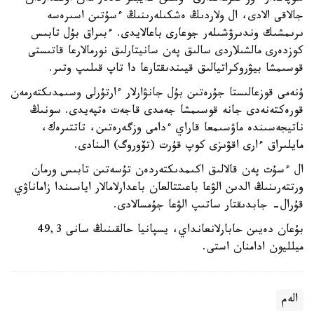
جالاقى الادى، ال ولاردىڭ ەشكىلەرىنىڭ ءسۇتىن اسىرەسە
ىرىمشىك وندىرۋشىلەر جوعارى باعالايدى. ءبىراق بۇل تابىس
كوزدەرى مالشىلاردى سالىق پەن سانيتارلىق نورمالارعا قاتىستى
قوسىمشا بيۋروكراتيالىق قيىندىقتارعا دا تاپ قىلىپ وتىر.
ۇنەمى قوزعالىستا جۇرەتىن بۇل جانۋارلار ءارتۇرلى وسىمدىكتەرمەن
قورەكتەنەدى جانە قوسىمشا جەمدى قاجەت ەتپەيدى. سونىڭ
ناتيجەسىندە ماۋسىمعا قاراي ءدامى وزگەرەتىن، تاتتىرەك،
مايلىراق ءارى اقۋىزى كوپ قۇرت (تۆوروگ) الىنادى.
ال ءسۇت پەن قالالىق اكىمدىكتەردەن تۇسەتىن تابىس ورمان
ورتتەرىنىڭ الدىن الۋعا باعىتتالعان باعدارلامالار اياسىندا زاماناۋي
قۇرال- جابدىقتار ساتىپ الۋعا جۇمسالادى.
بۇعان دەيىن حابارلانعانداي، يسپانيا حالقىنىڭ سانى 49,3
ميلليون ادامنان استى.
الەم