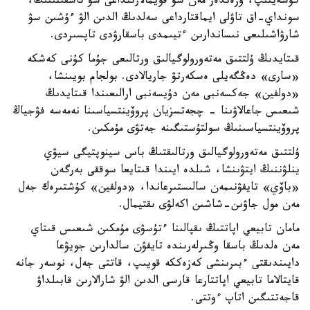
كۇشەيتىپ، وزەندەر مەن سۋ قويمالارىنداعى سۋ تاسقىنىنىڭ،
سونداي-اق تاۋلى ايماقتارداعى سەلدىڭ الدىن الۋ ءۇشىن سۋ
شارۋاشىلىعى نىساندارىن ءتيىمدى باسقارۋدى تاپسىردى.
قىتايدىڭ ۇلتتىق مەتەورولوگيالىق ورتالىعى جۇما كۇنى كەشكە
«سارى» دەڭگەيلى ەسكەرتۋ جاريالادى. بولجام بويىنشا،
«دولفين» جەكسەنبى مەن دۇيسەنبى ارالىعىندا قىتايدىڭ
شىعىس جاعالاۋىنا - چجەتسزيان پروۆينتسياسىنا نەمەسە فۋجياڭ
پروۆينتسياسىنىڭ سولتۇستىگىنە جەتۋى مۇمكىن.
ۇلتتىق مەتەورولوگيالىق ورتالىقتىڭ باس سينوپتيگى سيۋي
ينلۋننىڭ ايتۋىنشا، شىلدە ايىندا قىتايعا سوققى بەرگەن
«باۆي» تايفۋنىمەن سالىستىرعاندا، «دولفين» كۇشتىرەك جەل
مەن مول جاۋىن-شاشىن اكەلۋى ىقتيمال.
مامان تابيعي اپاتتىڭ ىقپالىنا ءتۇسۋى مۇمكىن شىعىس قىتاي
مەن ەلدىڭ باسقا وڭىرلەرىندە تايفۋن سالدارىن جويۋعا
دايىندىقتى ءبىرىنشى كەزەككە قويىپ، قاتتى جەل، نوسەر جانە
قايتالاما تابيعي اپاتتارعا قارسى الدىن الۋ شارالارىن قابىلداۋ
قاجەتتىگىن اتاپ ءوتتى.