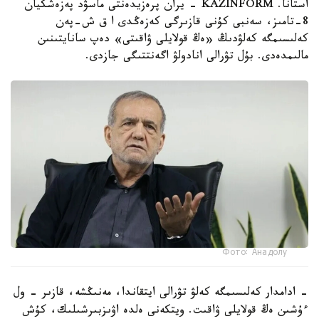
استانا. KAZINFORM - يران پرەزيدەنتى ماسۋد پەزەشكيان
8-تامىز، سەنبى كۇنى قازىرگى كەزەڭدى ا ق ش-پەن
كەلىسىمگە كەلۋدىڭ «ەڭ قولايلى ۋاقىتى» دەپ سانايتىنىن
مالىمدەدى. بۇل تۋرالى انادولۋ اگەنتتىگى جازدى.
Фото: Анадолу
- ادامدار كەلىسىمگە كەلۋ تۋرالى ايتقاندا، مەنىڭشە، قازىر - ول
ءۇشىن ەڭ قولايلى ۋاقىت. ويتكەنى ەلدە اۋىزبىرشىلىك، كۇش