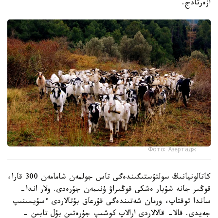
ازەرتادج.
Фото: Азертадж
كاتالونيانىڭ سولتۇستىگىندەگى تاس جولمەن شامامەن 300 قارا،
قوڭىر جانە شۇبار ەشكى قوڭىراۋ ۇنىمەن جۇرەدى. ولار اندا-
ساندا توقتاپ، ورمان شەتىندەگى قۇرعاق بۇتالاردى ءسۇيسىنىپ
جەيدى. قالا- قالالاردى ارالاپ كوشىپ جۇرەتىن بۇل تابىن -