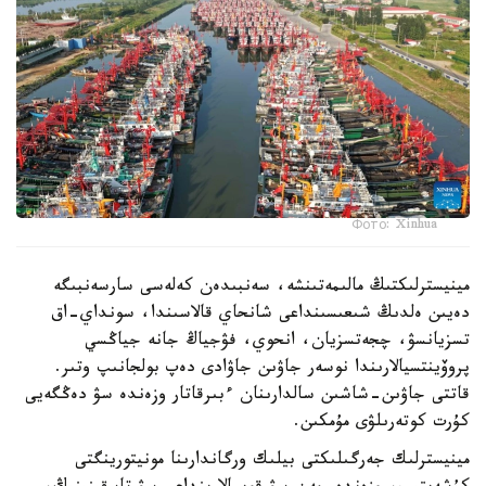
Фото: Xinhua
مينيسترلىكتىڭ مالىمەتىنشە، سەنبىدەن كەلەسى سارسەنبىگە
دەيىن ەلدىڭ شىعىسىنداعى شانحاي قالاسىندا، سونداي-اق
تسزيانسۋ، چجەتسزيان، انحوي، فۋجياڭ جانە جياڭسي
پروۆينتسيالارىندا نوسەر جاۋىن جاۋادى دەپ بولجانىپ وتىر.
قاتتى جاۋىن-شاشىن سالدارىنان ءبىرقاتار وزەندە سۋ دەڭگەيى
كۇرت كوتەرىلۋى مۇمكىن.
مينيسترلىك جەرگىلىكتى بيلىك ورگاندارىنا مونيتورينگتى