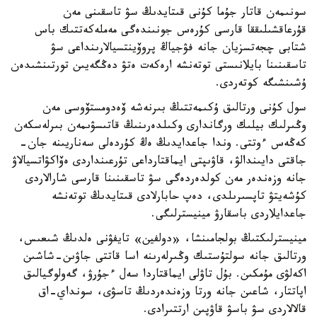
سونىمەن قاتار جۇما كۇنى قىتايدىڭ سۋ تاسقىنى مەن
قۇرعاقشىلىققا قارسى كۇرەس جونىندەگى مەملەكەتتىك باس
شتابى چجەتسزيان جانە فۋجياڭ پروۆينتسيالارىنداعى سۋ
تاسقىنىنا بايلانىستى توتەنشە ارەكەت ەتۋ دەڭگەيىن تورتىنشىدەن
ۇشىنشىگە كوتەردى.
سول كۇنى ورتالىق ۇكىمەتتىڭ بىرنەشە ۆەدومستۆوسى مەن
وڭىرلىك بيلىك ورگاندارى وكىلدەرىنىڭ قاتىسۋىمەن بىرلەسكەن
كەڭەس ءوتتى. وندا جاعدايدىڭ ەڭ كۇردەلى سەناريىنە جان-
جاقتى دايىندالۋ، قاۋىپتى ايماقتارداعى تۇرعىنداردى ەۆاكۋاتسيالاۋ
جانە وزەندەر مەن كولدەردەگى سۋ تاسقىنىنا قارسى شارالاردى
كۇشەيتۋ تاپسىرىلدى، دەپ حابارلادى قىتايدىڭ توتەنشە
جاعدايلاردى باسقارۋ مينيسترلىگى.
مينيسترلىكتىڭ بولجامىنشا، «دولفين» تايفۋنى ەلدىڭ شىعىس،
ورتالىق جانە سولتۇستىك وڭىرلەرىنە اسا قاتتى جاۋىن-شاشىن
اكەلۋى مۇمكىن. بۇل تاۋلى ايماقتاردا سەل ءجۇرۋ، گەولوگيالىق
اپاتتار، شاعىن جانە ورتا وزەندەردىڭ تاسۋى، سونداي-اق
قالالاردى سۋ باسۋ قاۋپىن ارتتىرادى.