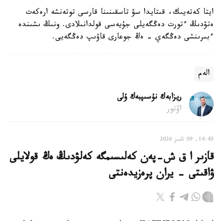
ايتا كەتەيىك، قىتايدا سۋ تاسقىنىنا قارسى توتەنشە ارەكەت
ەتۋدىڭ ءتورت دەڭگەيلى جۇيەسى قولدانىلادى. ونىڭ ىشىندە
ءبىرىنشى دەڭگەي - ەڭ جوعارى قاۋىپ دەڭگەيى.
الەم
ريزابەك نۇسىپبەك ۇلى
اۆتور
14:45, 09 تامىز 2026
قازىر ا ق ش-پەن كەلىسىمگە كەلۋدىڭ ەڭ قولايلى
ۋاقىتى - يران پرەزيدەنتى