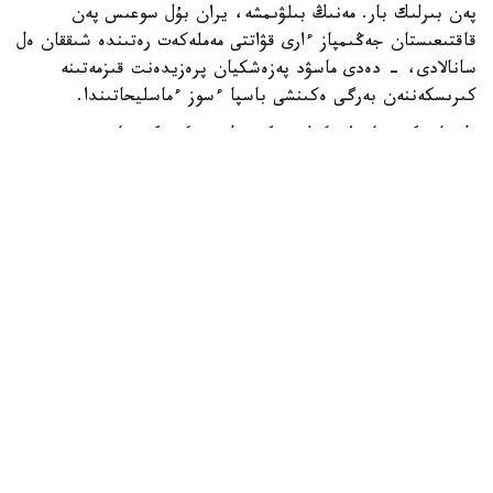
پەن بىرلىك بار. مەنىڭ بىلۋىمشە، يران بۇل سوعىس پەن
قاقتىعىستان جەڭىمپاز ءارى قۋاتتى مەملەكەت رەتىندە شىققان ەل
سانالادى، - دەدى ماسۋد پەزەشكيان پرەزيدەنت قىزمەتىنە
كىرىسكەننەن بەرگى ەكىنشى باسپا ءسوز ءماسليحاتىندا.
ول قازىرگى جاعداي كەلىسىمگە قول جەتكىزۋگە جانە
شەشىلمەگەن ماسەلەلەردى ديالوگ ارقىلى رەتتەۋگە مۇمكىندىك
بەرەتىنىن اتاپ ءوتتى.
ISNA جارتىلاي رەسمي اقپارات اگەنتتىگىنىڭ حابارلاۋىنشا،
پەزەشكيان يران ءوز قۇقىقتارىن ديالوگ ارقىلى قورعاي الاتىنىن
جانە ەل مەن حالىقتىڭ مۇددەسىنەن باسقا ەشتەڭەگە
ۇمتىلمايتىنىن ايتتى.
ونىڭ سوزىنشە، داۋلاردى تەك سوعىس ارقىلى شەشۋ مۇمكىن
ەمەس. پرەزيدەنت ءوز ۇكىمەتىنىڭ ماۋسىم ايىندا ا ق ش-پەن
قول قويىلعان ءوزارا تۇسىنىستىك تۋرالى مەموراندۋم اياسىندا
بەيبىتشىلىك ورناتۋعا بەيىلدى ەكەنىن تاعى دا راستادى.
- بۇل ماسەلەلەردى تەك سوعىس ارقىلى شەشۋ مۇمكىن ەمەس.