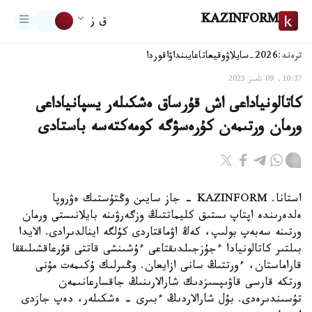
KAZINFORM
ق ز
ترەند:
2026-سايلاۋ
وقيعا
تاعايىنداۋ
اقوردا
10:37, 09 تامىز 2025
كاتالونياداعى اش قۇرساق ەشكىلەر يسپانياداعى
ورمان ورتىمەن كۇرەسۋگە كومەكتەسە باستادى
استانا. KAZINFORM - جاز سايىن وڭتۇستىك ەۋروپا
ەلدەرىندە اپتاپ ىستىق كليماتتىڭ وزگەرۋىنە بايلانىستى ورمان
ورتىنە سەبەپ بولىپ، كەڭ اۋماقتاردى كۇلگە اينالدىرادى. الايدا
بىلتىر كاتالونيادا ءجۇزجىلدىقتاعى ءۇشىنشى قاتتى قۇرعاقشىلىققا
قاراماستان، ءورتتىڭ سانى ازايعان. وڭىرلىك ۇكىمەت مۇنى
ورتكە قارسى قاۋىپسىزدىك شارالارىنىڭ جاقسارعانىمەن
تۇسىندىرەدى. بۇل شارالاردىڭ ءبىرى - ەشكىلەر، دەپ جازدى