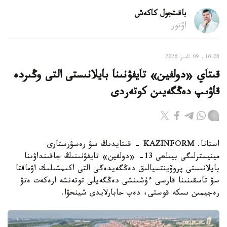
باقىتجول كاكەش
اۆتور
16:08, 09 تامىز 2026
قىتاي «دولفين» تايفۋنىنا بايلانىستى التى وڭىردە
قاۋىپ دەڭگەيىن كوتەردى
استانا. KAZINFORM - قىتايدىڭ سۋ رەسۋرستارى
مينيسترلىگى بيىلعى 13- «دولفين» تايفۋنىنىڭ جاقىنداۋىنا
بايلانىستى پروۆينتسيالىق دەڭگەيدەگى التى اكىمشىلىك اۋماقتا
سۋ تاسقىنىنا قارسى ءۇشىنشى دەڭگەيلى توتەنشە ارەكەت ەتۋ
رەجيمىن ىسكە قوستى، دەپ حابارلايدى شينحۋا.