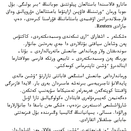
ماتارو قالاسىندا باستالعان پيلوتتىق جوبانىڭ ءبىر بولىگى. بۇل
جوبا ورمان ءورتىنىڭ قاۋپىن ازايتۋعا باعىتتالعان ەۋروپالىق وداق
قارجىلاندىراتىن اۋقىمدى باستامانىڭ قۇرامىنا كىرەدى، دەپ
جازادى Reuters.
ەشكىلەر - اشقاراق ءارى تىكەندى وسىمدىكتەردى، كاكتۋس
پەن وشاعان سياقتى بۇتالاردى دا جەي بەرەتىن جانۋار.
سوندىقتان ولار ورمانداعى جانعىش ماتەريالداردى - بۇتا-
بورىك پەن وسىمدىكتەردى - تابيعي ورتكە قارسى جولاقتارعا
اينالدىرۋ ءۇشىن تاپتىرماس كومەكشى.
ورماندارداعى جانعىش استىڭعى قاباتتى تازارتۋ ءۇشىن مالدى
پايدالانۋ تاجىريبەسى بىرنەشە عاسىردان بەرى بار. الايدا قازىرگى
ۋاقىتتا كوپتەگەن فەرمەرلەر تەحنيكاعا سۇيەنىپ كەتكەن.
دەگەنمەن كەيبىرەۋلەرى قايتادان ەكولوگيالىق تازا اۋىل
شارۋاشىلىعى ادىستەرىن ىزدەپ، ەشكى مەن باسقا دا جانۋارلارعا
ورالۋدا. مىسالى، يسپانيانىڭ گاليسيا وڭىرىندە بۇل قىزمەتتى
جابايى جىلقىلار اتقارادى.
شوپاندار ءوز قىزمەتتەرى ءۇشىن كەيبىر قالالار مەن اۋىلداردان