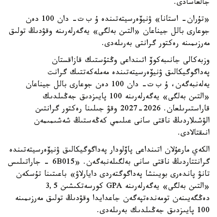
جالعاسادى.
«تۇران- استانا» ۋنيۆەرسيتەتىندە ۇ ب ت- دان 100 دەن
جوعارى بالل جيناعان «التىن بەلگى» يەگەرلەرىنە وقۋدىڭ تولىق
مەرزىمىنە رەكتور گرانتى بەرىلەدى.
وزبەكالى جانىبەكوۆ اتىنداعى وڭتۇستىك قازاقستان
پەداگوگيكالىق ۋنيۆەرسيتەتىندە مەملەكەتتىك گرانت
يەلەنبەگەن، ۇ ب ت- دان 100 دەن جوعارى بالل جيناعان
«التىن بەلگى» يەگەرلەرىنە 100 پايىزدىق جەڭىلدىك
قاراستىرىلعان. 2026-2027 وقۋ جىلىنا رەكتور گرانتىن
الۋشىلاردىڭ ناقتى سانى عىلىمي كەڭەستىڭ شەشىمىمەن
انىقتالادى.
الكەي مارعۇلان اتىنداعى پاۆلودار پەداگوگيكالىق ۋنيۆەرسيتەتىندە
گرانتتاردىڭ ناقتى سانى بەلگىلەنبەگەن. «6B015 - جاراتىلىس
تانۋ پاندەرى بويىنشا پەداگوگتەردى دايارلاۋ» باعىتىنا تۇسكەن
«التىن بەلگى» يەگەرلەرىنە GPA كورسەتكىشىن 3,5
دەڭگەيىنەن تومەندەتپەگەن جاعدايدا وقۋدىڭ تولىق مەرزىمىنە
100 پايىزدىق جەڭىلدىك بەرىلەدى.