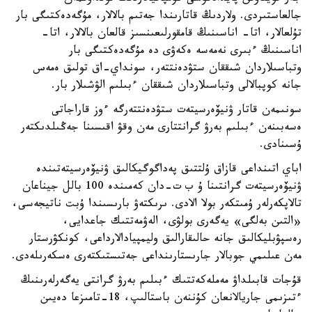
جالعاستىردى. ولاردىڭ قاتارىندا جەتىم بالالار، مۇگەدەكتىگى بار
تۇلعالار، اتا- اناسىنىڭ قامقورلىعىنسىز قالعان بالالار، اتا-
اناسىنىڭ ءبىرى نەمەسە ەكەۋى دە مۇگەدەكتىگى بار
وتباسىلاردان شىققان ستۋدەنتتەر، سونداي-اق تولىق ەمەس
جانە كوپبالالى وتباسىلاردان شىققان ءبىلىم الۋشىلار بار.
سونىمەن قاتار ۋنيۆەرسيتەت ستۋدەنتتەرگە ءوز قاراجاتى
ەسەبىنەن ءبىلىم بەرۋ گرانتتارى مەن وقۋ اقىسىنا جەڭىلدىكتەر
ۇسىنادى.
اباي اتىنداعى قازاق ۇلتتىق پەداگوگيكالىق ۋنيۆەرسيتەتىندە
ۋنيۆەرسيتەت گرانتىنا ۇ ب ت-دان كەمىندە 100 بالل جيناعان
تالاپكەرلەر ۇمىتكەر بولا الادى. ىرىكتەۋ بارىسىندا ۇبت ناتيجەسى،
«التىن بەلگى» يەگەرى بولۋى، الەۋمەتتىك جاعدايى،
رەسپۋبليكالىق جانە حالىقارالىق وليمپيادالارداعى، كونكۋرستار
مەن عىلىمي جوبالار جارىستارىنداعى جەتىستىكتەرى ەسكەرىلەدى.
قۇجات قابىلداۋ مەملەكەتتىك ءبىلىم بەرۋ گرانتى يەگەرلەرىنىڭ
ءتىزىمى جاريالانعان كۇننەن باستالىپ، 18-تامىزعا دەيىن