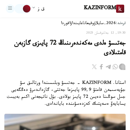
KAZINFORM
ق ز
ترەند:
2026-سايلاۋ
وقيعا
تاعايىنداۋ
اقوردا
19:30, 12 جەلتوقسان 2025
جەتىسۋ ەلدى مەكەندەرىنىڭ 72 پايىزى گازبەن
قامتىلادى
استانا. KAZINFORM - جەتىسۋ وبلىسىندا ورتالىق سۋ
جۇيەسىمەن قامتۋ 99,9 پايىزعا جەتتى، گازداندىرۋ دەڭگەيى
جىل سوڭىنا دەيىن 72 پايىز بولادى. بۇل ناتيجەنى اكىم بەيبىت
يسابايەۆ ەسەپتىك كەزدەسۋىندە باياندادى.