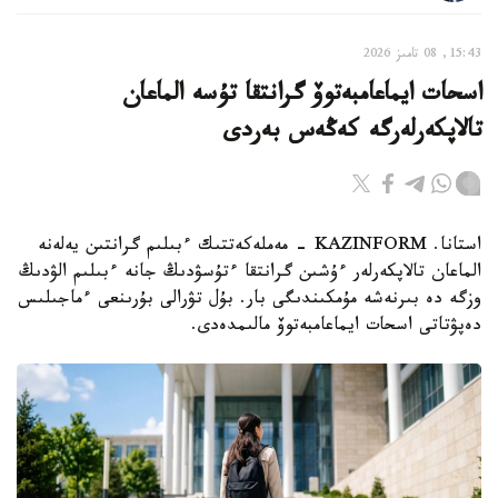
15:43, 08 تامىز 2026
اسحات ايماعامبەتوۆ گرانتقا تۇسە الماعان
تالاپكەرلەرگە كەڭەس بەردى
استانا. KAZINFORM - مەملەكەتتىك ءبىلىم گرانتىن يەلەنە
الماعان تالاپكەرلەر ءۇشىن گرانتقا ءتۇسۋدىڭ جانە ءبىلىم الۋدىڭ
وزگە دە بىرنەشە مۇمكىندىگى بار. بۇل تۋرالى بۇرىنعى ءماجىلىس
دەپۋتاتى اسحات ايماعامبەتوۆ مالىمدەدى.