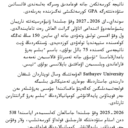
ناتيجە كورسەتكەن جانە قوعامدىق ومىرگە بەلسەندى قاتىساتىن
ستۋدەنتتەرگە GPA كورسەتكىشى نەگىزىندە بەرىلەدى.
سونداي-اق 2026-2027 وقۋ جىلىندا ۋنيۆەرسيتەتتە ناريمان
يشمۇحامەدوۆ اتىنداعى اتاۋلى گرانت العاش رەت تاعايىندالدى.
ول وقۋ اقىسىن تولىق وتەۋدى جانە اي سايىن 150 مىڭ تەڭگە
كولەمىندە ستيپەنديا تولەۋدى كوزدەيدى. ۇمىتكەردىڭ ۇبت
ناتيجەسى كەمىندە 75 بالل بولۋى، باسىم ءبىلىم بەرۋ
باعدارلاماسىنا ءتۇسۋى جانە تەمىرتاۋ قالاسىمەن نەمەسە
قاراعاندى وبلىسىمەن اۋماقتىق بايلانىسى بولۋى ءتيىس.
Satbayev University الەۋمەتتىك وسال توپتاردان شىققان
دارىندى جاستاردىڭ جوعارى تەحنيكالىق بىلىمگە
قولجەتىمدىلىگىن كەڭەيتۋ ماقساتىندا جۇمىس بەرۋشىلەر مەن
جەر قويناۋىن پايدالانۋشى كومپانيالاردىڭ ءبىلىم بەرۋ گرانتتارىن
تارتادى.
2025-2026 وقۋ جىلىندا جاسالعان كەلىسىمدەر اياسىندا 538
دەن استام ستۋدەنتكە قارجىلىق قولداۋ كورسەتىلىپ، ولار وقۋىن
جەر قويناۋىن پايدالانۋشى كومپانيالاردىڭ قولداۋىمەن