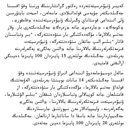
كەيبىر ۋنيۆەرسيتەتتەردە رەكتور گرانتتارىنىڭ ورنىنا وقۋ اقىسىنا
جەڭىلدىكتەر جۇيەسى قولدانىلادى. ماسەلەن، احمەت بايتۇرسىن
ۇلى اتىنداعى قوستاناي وڭىرلىك ۋنيۆەرسيتەتىندە «قامقور»،
«كومەك»، «جاردەم» جانە «زەرەك» جەڭىلدىكتەرى بار. ولار
جەتىم بالالارعا، مۇگەدەكتىگى بار ستۋدەنتتەرگە، ءبىر وتباسىنان
قاتار ءبىلىم الىپ جاتقان ستۋدەنتتەرگە، ۋنيۆەرسيتەت
قىزمەتكەرلەرىنىڭ بالالارىنا جانە «التىن بەلگى» يەگەرلەرىنە
بەرىلەدى. جەڭىلدىك مولشەرى 15 پايىزدان 100 پايىزعا دەيىنگى
ارالىقتى قامتيدى.
حالەل دوسمۇحامەدوۆ اتىنداعى اتىراۋ ۋنيۆەرسيتەتىندە وقۋ
اقىسىنا جەڭىلدىكتەر 14 سانات بويىنشا بەرىلەدى. الەۋمەتتىك
قولداۋ جەتىم بالالارعا، مۇگەدەكتىگى بار ستۋدەنتتەرگە، از
قامتىلعان جانە كوپبالالى وتباسىلاردان شىققان ءبىلىم الۋشىلارعا،
ۋنيۆەرسيتەت قىزمەتكەرلەرىنىڭ بالالارىنا، «التىن بەلگى»
يەگەرلەرىنە، وليمپيادالار مەن سپورتتىق جارىستاردىڭ
جەڭىمپازدارىنا جانە باسقا دا ساناتتارعا ارنالعان. جەڭىلدىك
مولشەرى 20 پايىزدان 100 پايىزعا دەيىن جەتەدى.