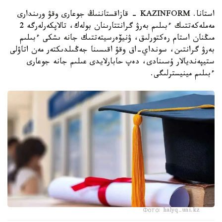
استانا. KAZINFORM - قازاقستاننىڭ جوعارى وقۋ ورىندارى
مەملەكەتتىك ءبىلىم بەرۋ گرانتتارىنان بولەك، تالاپكەرلەرگە 2
مىڭنان استام رەكتورلىق، ۋنيۆەرسيتەتتىك جانە ىشكى ءبىلىم
بەرۋ گرانتىن، سونداي-اق وقۋ اقىسىنا جەڭىلدىكتەر مەن اتاۋلى
ستيپەنديالار ۇسىنادى، دەپ حابارلايدى عىلىم جانە جوعارى
ءبىلىم مينيسترلىگى.
Фото: halyq-uni.kz