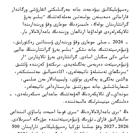
رەسپۋبليكالىق بيۋدجەت جانە جەرگىلىكتى اتقارۋشى ورگاندار
قاراجاتى ەسەبىنەن بولىنەتىن مەملەكەتتىك ءبىلىم بەرۋ
گرانتتارىنان بولەك، ەلىمىزدىڭ جوعارى وقۋ ورىندارىندا
تالاپكەرلەردى قولداۋعا ارنالعان وزىندىك باعدارلامالار بار.
- 2026 -جىلى جوعارى وقۋ ورىندارى ۇسىناتىن رەكتورلىق،
ۋنيۆەرسيتەتتىك جانە ىشكى ءبىلىم بەرۋ گرانتتارىنىڭ جالپى
سانى ەكى مىڭنان اسادى. گرانتتاردى بەرۋ تالاپتارىن ءار
ۋنيۆەرسيتەت دەربەس بەلگىلەيدى. ىرىكتەۋ كەزىندە ۇلتتىق
ءبىرىڭعاي تەستىلەۋ ناتيجەلەرى، اكادەميالىق جەتىستىكتەر،
«التىن بەلگى» يەگەرى بولۋى، وليمپيادالار مەن عىلىمي،
شىعارماشىلىق جانە سپورتتىق جارىستارداعى ناتيجەلەر،
سونداي-اق تالاپكەردىڭ الەۋمەتتىك جاعدايى ەسكەرىلەدى، -
دەلىنگەن مينيسترلىك مالىمەتىندە.
ەڭ ءىرى باعدارلامالاردىڭ ءبىرى قوجا احمەت ياساۋي اتىنداعى
حالىقارالىق قازاق-تۇرىك ۋنيۆەرسيتەتىندە جۇزەگە اسىرىلادى.
2026-2027 وقۋ جىلىنا تۇركيا رەسپۋبليكاسى تاراپىنان 500