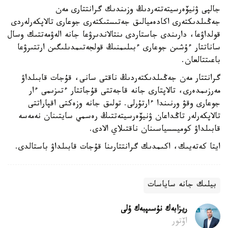
جالپى ۋنيۆەرسيتەتتەردىڭ وزىندىك گرانتتارى مەن
جەڭىلدىكتەرى اكادەميالىق جەتىستىكتەرى جوعارى تالاپكەرلەردى
قولداۋعا، دارىندى جاستاردى ىنتالاندىرۋعا جانە الەۋمەتتىك وسال
ساناتتار ءۇشىن جوعارى ءبىلىمنىڭ قولجەتىمدىلىگىن ارتتىرۋعا
باعىتتالعان.
گرانتتار مەن جەڭىلدىكتەردىڭ ناقتى سانى، قۇجات قابىلداۋ
مەرزىمدەرى، تالاپتارى جانە قاجەتتى قۇجاتتار ءتىزىمى ءار
جوعارى وقۋ ورنىندا ءارتۇرلى. تولىق جانە وزەكتى اقپاراتتى
تالاپكەرلەر تاڭداعان ۋنيۆەرسيتەتتىڭ رەسمي سايتىنان نەمەسە
قابىلداۋ كوميسسياسىنان ناقتىلاي الادى.
ايتا كەتەيىك، اكىمدىك گرانتتارىنا قۇجات قابىلداۋ باستالدى.
بيلىك جانە ساياسات
ريزابەك نۇسىپبەك ۇلى
اۆتور