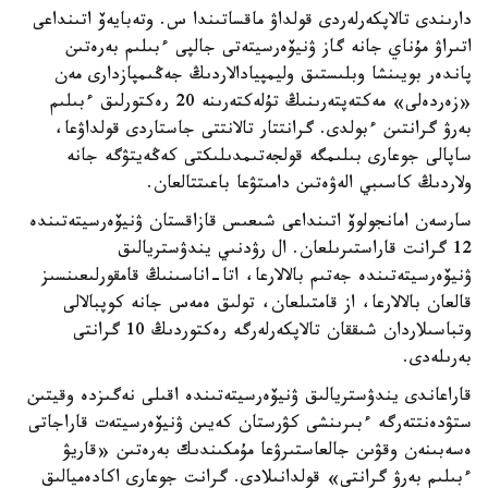
دارىندى تالاپكەرلەردى قولداۋ ماقساتىندا س. وتەبايەۆ اتىنداعى
اتىراۋ مۇناي جانە گاز ۋنيۆەرسيتەتى جالپى ءبىلىم بەرەتىن
پاندەر بويىنشا وبلىستىق وليمپيادالاردىڭ جەڭىمپازدارى مەن
«زەردەلى» مەكتەپتەرىنىڭ تۇلەكتەرىنە 20 رەكتورلىق ءبىلىم
بەرۋ گرانتىن ءبولدى. گرانتتار تالانتتى جاستاردى قولداۋعا،
ساپالى جوعارى بىلىمگە قولجەتىمدىلىكتى كەڭەيتۋگە جانە
ولاردىڭ كاسىبي الەۋەتىن دامىتۋعا باعىتتالعان.
سارسەن امانجولوۆ اتىنداعى شىعىس قازاقستان ۋنيۆەرسيتەتىندە
12 گرانت قاراستىرىلعان. ال رۋدنىي يندۋستريالىق
ۋنيۆەرسيتەتىندە جەتىم بالالارعا، اتا-اناسىنىڭ قامقورلىعىنسىز
قالعان بالالارعا، از قامتىلعان، تولىق ەمەس جانە كوپبالالى
وتباسىلاردان شىققان تالاپكەرلەرگە رەكتوردىڭ 10 گرانتى
بەرىلەدى.
قاراعاندى يندۋستريالىق ۋنيۆەرسيتەتىندە اقىلى نەگىزدە وقيتىن
ستۋدەنتتەرگە ءبىرىنشى كۋرستان كەيىن ۋنيۆەرسيتەت قاراجاتى
ەسەبىنەن وقۋىن جالعاستىرۋعا مۇمكىندىك بەرەتىن «قاريۋ
ءبىلىم بەرۋ گرانتى» قولدانىلادى. گرانت جوعارى اكادەميالىق