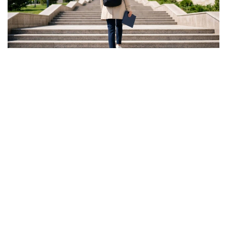
Фото: Ғылым және жоғары білім министрлігі
ونىڭ ايتۋىنشا، گرانت كونكۋرسىنىڭ ناتيجەسى تالاپكەر ءۇشىن
بارلىق مۇمكىندىك اياقتالدى دەگەندى بىلدىرمەيدى.
- باستىسى - ءالى دە گرانتتى جەڭىپ الۋعا مۇمكىندىك بار.
بىرىنشىدەن، اكىمدىكتەردىڭ گرانتتارى بار. بىرنەشە مىڭ
گرانت جەرگىلىكتى بيۋدجەتتەن بولىنەدى. ەكىنشىدەن،
«قازاقستان حالقىنا» قورىنىڭ گرانتتارى تاعى بار، - دەدى
اسحات ايماعامبەتوۆ.
سونداي-اق كەيبىر تالاپكەرلەر ءتۇرلى سەبەپپەن جەڭىپ العان
مەملەكەتتىك گرانتىنان باس تارتۋى مۇمكىن. مۇنداي جاعدايدا