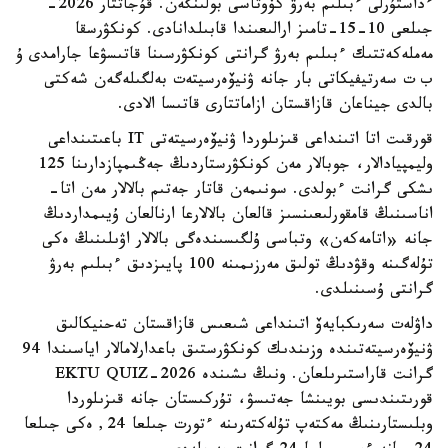
ءداستۇرلى ءبىلىم بەرۋ كۆوتاسى بولىنگەن. قۇجاتتار 2026-
جىلعى 10-15-تامىز ارالىعىندا قابىلدانادى. كونكۋرسقا
مەملەكەتتىك ءبىلىم بەرۋ گرانتى كونكۋرسىنا قاتىسۋعا جارامدى ۇ
ب ت سەرتيفيكاتى بار جانە ۋنيۆەرسيتەت بەلگىلەگەن شەكتى
بالدى جيناعان قازاقستان ازاماتتارى قاتىسا الادى.
قورقىت اتا اتىنداعى قىزىلوردا ۋنيۆەرسيتەتى IT باعىتىنداعى
وليمپيادالار، جوبالار مەن كونكۋرستاردىڭ جەڭىمپازدارىنا 125
ىشكى گرانت ءبولدى. سونىمەن قاتار جەتىم بالالار مەن اتا-
اناسىنىڭ قامقورلىعىنسىز قالعان بالالارعا ارنالعان ۇيىمداردىڭ
جانە «اتامەكەن» وتباسى ۇلگىسىندەگى بالالار اۋىلىنىڭ ەكى
تۇلەگىنە وقۋدىڭ تولىق مەرزىمىنە 100 پايىزدىق ءبىلىم بەرۋ
گرانتى ۇسىنىلدى.
داۋلەت سەرىكبايەۆ اتىنداعى شىعىس قازاقستان تەحنيكالىق
ۋنيۆەرسيتەتىندە وزىندىك كونكۋرستىق باعدارلامالار اياسىندا 94
گرانت قاراستىرىلعان. ونىڭ ىشىندە EKTU QUIZ-2026
قورىتىندىسى بويىنشا جەتىسۋ، تۇركىستان جانە قىزىلوردا
وبلىستارىنىڭ مەكتەپ تۇلەكتەرىنە ءتورت جىلعا 24, ەكى جىلعا