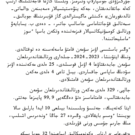
جۇرگىزۋدى جوسپارلاپ وتىرمىز. وبلىستا گازعا قاجەتتىلىك ارتىپ
كەلە جاتقاندىقتان، جەكە ينۆەستيتسيالار ەسەبىنەن «الماتى-
تالدىقورعان» ەكىنشى ماگيسترالدى گاز قۇبىرىنىڭ جوبالىق-
سمەتالىق قۇجاتتاماسى جاسالىپ جاتىر، - دەدى ب. يسابايەۆ
ورتالىق كوممۋنيكاتسيالار قىزمەتىندە وتكەن باسپا ءسوز
ءماسليحاتىندا.
ءوڭىر باسشىسى اۋىز سۋمەن قامتۋ ماسەلەسىنە دە توقتالدى.
ونىڭ ايتۋىنشا، 2023-2024-جىلدارى ورتالىقتاندىرىلعان
سۋمەن جابدىقتاۋعا 4 اۋىل قوسىلدى، 25 ەلدى مەكەنىندە اۋىز
سۋدىڭ ساپاسى جاقساردى. بيىل تاعى 4 ەلدى مەكەن
ورتالىقتاندىرىلعان سۋمەن قامتىلادى.
جالپى، 329 ەلدى مەكەن ورتالىقتاندىرىلعان سۋمەن
جابدىقتالىپ، قامتاماسىز ەتۋ دەڭگەيى 99,9 پايىزعا جەتتى.
ايتا كەتەيىك، جەتىسۋ وبلىسىندا بيىلعى 10 ايدا بارلىق سالا
بويىنشا ءوسىم بايقالادى. وڭىردە 27 جاڭا ءوندىرىس اشىلىپ،
مىڭ جارىم جۇمىس ورنى قۇرىلدى.
«قورعاس» ارنايى ەكونوميكالىق ايماعىندا 32 جوبا ىسكە