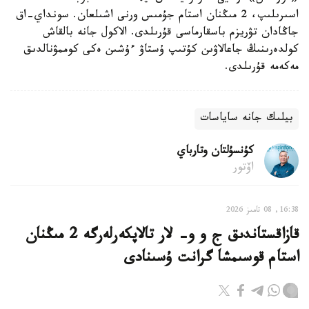
اسىرىلىپ، 2 مىڭنان استام جۇمىس ورنى اشىلعان. سونداي-اق
جاڭادان تۋريزم باسقارماسى قۇرىلدى. الاكول جانە بالقاش
كولدەرىنىڭ جاعالاۋىن كۇتىپ ۇستاۋ ءۇشىن ەكى كوممۋنالدىق
مەكەمە قۇرىلدى.
بيلىك جانە ساياسات
كۇنسۇلتان وتارباي
اۆتور
16:38, 08 تامىز 2026
قازاقستاندىق ج و و- لار تالاپكەرلەرگە 2 مىڭنان
استام قوسىمشا گرانت ۇسىنادى