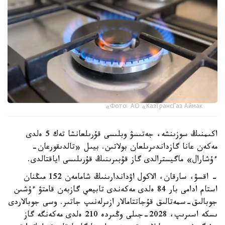
Фото: АО «КазТрансГаз Аймак»
اكىمنىڭ سوزىنشە، جەتىسۋ وبلىسى قۇرىلعانشا تەك 5 ەلدى
مەكەن عانا گازداندىرىلعان بولاتىن. بيىل «تالدىقورعان-
ءۇشارال» ماگيسترالدى گاز قۇبىرىنىڭ قۇرىلىسى اياقتالدى.
- اقسۋ، سارقان، الاكول اۋداندارىنىڭ شامامەن 152 مىڭنان
استام ادامى بار 84 ەلدى مەكەندى تابيعي گازبەن قامتۋ ءۇشىن
جوبالىق-سمەتالىق قۇجاتتامالار ازىرلەنىپ جاتىر. وسى جوبالاردى
ىسكە اسىرىپ، 2028-جىلى وڭىردە 210 ەلدى مەكەنگە گاز