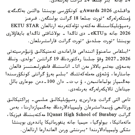
24 جانە ءبىر جىلعا 24 گرانت بەرىلەدى.
«اقىلدى Awards 2026» كونكۋرسى بويىنشا «التىن بەلگىگە»
ۇمىتكەرلەرگە ءتورت جىلعا 18 گرانت بولىنگەن. قىرعىز
رەسپۋبليكاسىنىڭ مەكتەپ تۇلەكتەرىنە ارنالعان EKTU STAR
2026 جانە «eKTU- دى تاڭدا - بولاشاقتى تاڭدا» بايقاۋلارى
بويىنشا ءتورت جىلدىق ءتورت گرانت قاراستىرىلعان.
ءابىلقاس ساعىنوۆ اتىنداعى قاراعاندى تەحنيكالىق ۋنيۆەرسيتەتى
2026-2027 وقۋ جىلىنا رەكتوردىڭ 19 گرانتىن ءبولدى. ونىڭ
بەسەۋى جەتىم بالالار مەن اتا- اناسىنىڭ قامقورلىعىنسىز قالعان
جاستارعا، ۇشەۋى مەملەكەتتىك ءبىلىم بەرۋ گرانتى كونكۋرسىندا
جەڭىمپاز بولماعانىمەن، ۇ ب ت- دان 100-دەن جوعارى بالل
جيناعان تالاپكەرلەرگە بەرىلەدى.
تاعى التى گرانت «دارىن» رەسپۋبليكالىق عىلىمي- پراكتيكالىق
ورتالىعى ۇيىمداستىرعان وليمپيادالاردىڭ جەڭىمپازدارىنا، بەس
گرانت IQanat High School of Burabay مەكتەبىنىڭ فيزيكا،
ماتەماتيكا، بيولوگيا، حيميا جانە ينفورماتيكا پاندەرى بويىنشا
ىشكى وليمپيادالارىندا ءبىرىنشى ورىن العاندارعا ارنالعان.