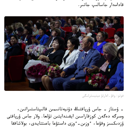
قادامدار جاسالىپ جاتىر.
فوتو: وقۋ-اعارتۋ مينيسترلىگى
- ۇستاز - جاس ۇرپاقتىڭ دۇنيەتانىمىن قالىپتاستىراتىن،
ومىرگە دەگەن كوزقاراسىن ايقىندايتىن تۇلعا. ولار جاس ۇرپاقتى
ۇزدىكسىز وقۋعا، ءوزىن-ءوزى دامىتۋعا باعىتتايدى، بولاشاققا