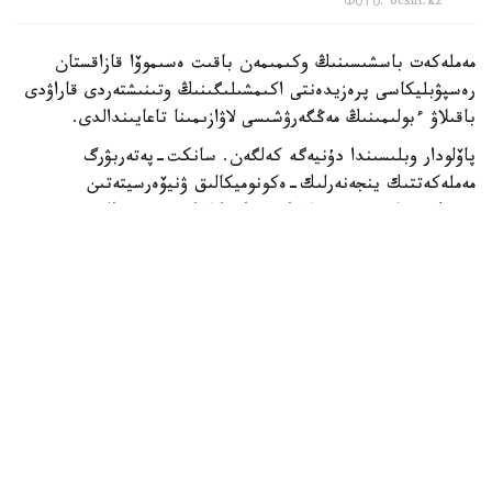
Фото: ocsnt.kz
مەملەكەت باسشىسىنىڭ وكىمىمەن باقىت ەسىموۆا قازاقستان
رەسپۋبليكاسى پرەزيدەنتى اكىمشىلىگىنىڭ وتىنىشتەردى قاراۋدى
باقىلاۋ ءبولىمىنىڭ مەڭگەرۋشىسى لاۋازىمىنا تاعايىندالدى.
پاۆلودار وبلىسىندا دۇنيەگە كەلگەن. سانكت-پەتەربۋرگ
مەملەكەتتىك ينجەنەرلىك-ەكونوميكالىق ۋنيۆەرسيتەتىن
بىتىرگەن (2006، «بولاشاق» باعدارلاماسى بويىنشا).
ەڭبەك جولى: «قازاقستان جاستارى كونگرەسى» زاڭدى تۇلعالار
قاۋىمداستىعىنىڭ مەنەدجەرى، اتقارۋشى ديرەكتور كەڭسەسىنىڭ
باسشىسى (2006-2007)؛ «ساۋدا ساياساتىن دامىتۋ ورتالىعى»
اكتسيونەرلىك قوعامىنىڭ ساراپشىسى (2007-2008)؛ قازاقستان
رەسپۋبليكاسى مەملەكەتتىك قىزمەت ىستەرى اگەنتتىگىنىڭ
ستراتەگيالىق جوسپارلاۋ جانە قوعاممەن بايلانىس ءبولىمىنىڭ
باسشىسى (2008-2010)؛ اقمولا وبلىسىنىڭ جۇمىسپەن قامتۋدى
ۇيلەستىرۋ جانە الەۋمەتتىك باعدارلامالار دەپارتامەنتى
باسشىسىنىڭ ورىنباسارى (2010-2011)؛ اقمولا وبلىسىنىڭ