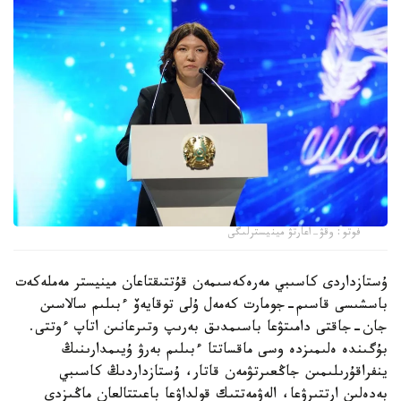
فوتو: وقۋ-اعارتۋ مينيسترلىگى
ۇستازداردى كاسىبي مەرەكەسىمەن قۇتتىقتاعان مينيستر مەملەكەت
باسشىسى قاسىم-جومارت كەمەل ۇلى توقايەۆ ءبىلىم سالاسىن
جان-جاقتى دامىتۋعا باسىمدىق بەرىپ وتىرعانىن اتاپ ءوتتى.
بۇگىندە ەلىمىزدە وسى ماقساتتا ءبىلىم بەرۋ ۇيىمدارىنىڭ
ينفراقۇرىلىمىن جاڭعىرتۋمەن قاتار، ۇستازداردىڭ كاسىبي
بەدەلىن ارتتىرۋعا، الەۋمەتتىك قولداۋعا باعىتتالعان ماڭىزدى