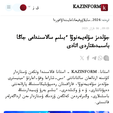
KAZINFORM
ق ز
ترەند:
2026-سايلاۋ
وقيعا
تاعايىنداۋ
اقوردا
09:05, 06 قازان 2025
جۇلدىز سۇلەيمەنوۆا ءبىلىم سالاسىنداعى جاڭا
باسىمدىقتاردى اتادى
استانا. KAZINFORM - استانا قالاسىندا وتكەن ۇستازدار
كۇنىنە ارنالعان سالتاناتتى ءىس-شاراعا وقۋ-اعارتۋ ءمينيسترى
جۇلدىز سۇلەيمەنوۆا، قازاقستان رەسپۋبليكاسىنىڭ پارلامەنتى
دەپۋتاتتارى، ۇ ە ۇ وكىلدەرى، ءبىلىم بەرۋ ۇيىمدارىنىڭ
باسشىلارى، وڭىرلەردەن كەلگەن ۇزدىك ۇستازدار مەن ارداگەرلەر
قاتىستى.