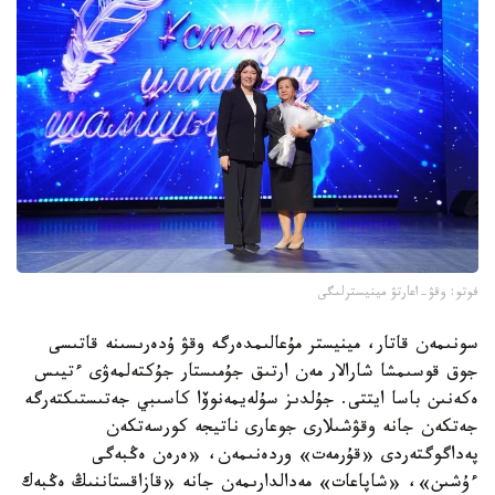
فوتو: وقۋ-اعارتۋ مينيسترلىگى
سونىمەن قاتار، مينيستر مۇعالىمدەرگە وقۋ ۇدەرىسىنە قاتىسى
جوق قوسىمشا شارالار مەن ارتىق جۇمىستار جۇكتەلمەۋى ءتيىس
ەكەنىن باسا ايتتى. جۇلدىز سۇلەيمەنوۆا كاسىبي جەتىستىكتەرگە
جەتكەن جانە وقۋشىلارى جوعارى ناتيجە كورسەتكەن
پەداگوگتەردى «قۇرمەت» وردەنىمەن، «ەرەن ەڭبەگى
ءۇشىن»، «شاپاعات» مەدالدارىمەن جانە «قازاقستاننىڭ ەڭبەك