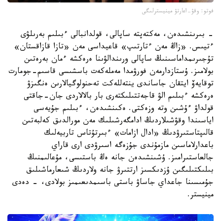
فوتو: وقۋ-اعارتۋ مينيسترلىگى
- بىرىنشىدەن، مەكتەپتە ساپالى، قولدانبالى ءبىلىم بەرىلۋى
ءتيىس. «زاڭ مەن ءتارتىپ» قاعيداسى مەن «تازا قازاقستان»
تۇجىرىمداماسىنىڭ ساپالى ورىندالۋىنا ەرەكشە ءمان بەرەتىن
بولامىز. ۇستازدارمەن فورۋمدا مەملەكەت باسشىسى قاسىم-جومارت
توقايەۆ ايتقان جاساندى ينتەللەكت تەحنولوگيالارىن ەنگىزۋ
ەرەكشە ءبىلىم الۋ قاجەتتىلىكتەرى بار بالالاردى جان-جاقتى
قولداۋ ءۇشىن وتە وزەكتى. ەكىنشىدەن، ءبىلىم جۇيەسى
اياسىندا وقۋشىلاردىڭ ادامگەرشىلىك مەن مورالدىق كەلبەتىن
قالىپتاستىرۋدىڭ «ادال ازامات» ءبىرتۇتاس تاربيەلىك
باعدارلاماسىن مازمۇندى جۇزەگە اسىرۋدى ارى قاراي
جالعاستىرامىز. ۇشىنشىدەن جانە ەڭ باستىسى، مۇعالىمنىڭ
بىلىكتىلىگىن ۇزدىكسىز ارتتىرۋ جانە ولاردىڭ شىعارماشىلىق
جۇمىسىنا جاعداي جاساۋ باستى باسىمدىعىمىز بولادى، - دەدى
مينيستر.