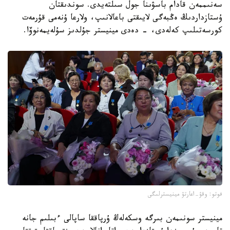
سەنىممەن قادام باسۋىنا جول سىلتەيدى. سوندىقتان
ۇستازداردىڭ ەڭبەگى لايىقتى باعالانىپ، ولارعا ۇنەمى قۇرمەت
كورسەتىلىپ كەلەدى، - دەدى مينيستر جۇلدىز سۇلەيمەنوۆا.
فوتو: وقۋ-اعارتۋ مينيسترلىگى
مينيستر سونىمەن بىرگە وسكەلەڭ ۇرپاققا ساپالى ءبىلىم جانە