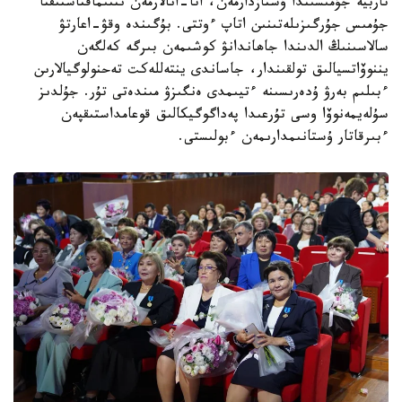
تاربيە جۇمىسىندا ۇستازدارمەن، اتا-انالارمەن ىنتىماقتاستىقتا
جۇمىس جۇرگىزىلەتىنىن اتاپ ءوتتى. بۇگىندە وقۋ-اعارتۋ
سالاسىنىڭ الدىندا جاھاندانۋ كوشىمەن بىرگە كەلگەن
يننوۆاتسيالىق تولقىندار، جاساندى ينتەللەكت تەحنولوگيالارىن
ءبىلىم بەرۋ ۇدەرىسىنە ءتيىمدى ەنگىزۋ مىندەتى تۇر. جۇلدىز
سۇلەيمەنوۆا وسى تۇرعىدا پەداگوگيكالىق قوعامداستىقپەن
ءبىرقاتار ۇستانىمدارىمەن ءبولىستى.