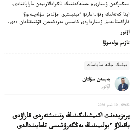
سىڭىرگەن ۇستازى» مەملەكەتتىك ناگرادالارىمەن ماراپاتتادى.
ايتا كەتەلىك وقۋ-اعارتۋ ءمينيسترى جۇلدىز سۇلەيمەنوۆا
قازاقستاندىق ۇستازداردى كاسىبي مەرەكەمەن قۇتتىقتاعان ەدى.
اۆتور
نازىم بولەسوۆا
بيلىك جانە ساياسات
بەيسەن سۇلتان
اۆتور
09:52, 10 تامىز 2026
پرەزيدەنت اكىمشىلىگىنىڭ وتىنىشتەردى قاراۋدى
باقىلاۋ ءبولىمىنىڭ مەڭگەرۋشىسى تاعايىندالدى