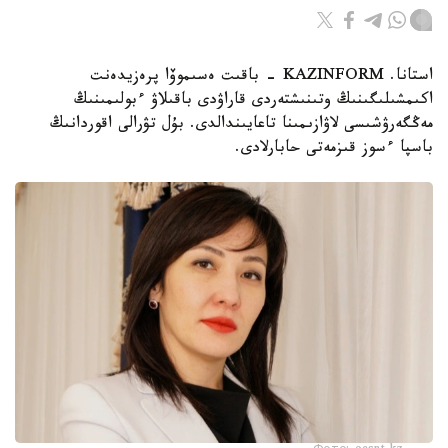
استانا. KAZINFORM - باقىت ەسىموۆا پرەزيدەنت
اكىمشىلىگىنىڭ وتىنىشتەردى قاراۋدى باقىلاۋ ءبولىمىنىڭ
مەڭگەرۋشىسى لاۋازىمىنا تاعايىندالدى. بۇل تۋرالى اقوردانىڭ
باسپا ءسوز قىزمەتى حابارلادى.