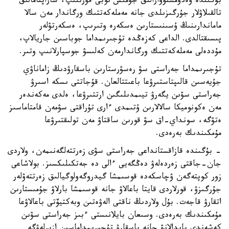
بۇگىندە ۆەدومستۆوارالىق جۇمىس توبى قۇرىلىپ، ساراپتامالىق
تالقىلاۋلار جۇرگىزىلدى جانە مەملەكەتتىك ورگاندار مەن سالا
ماماندارىنىڭ ۇسىنىستارىن ەسكەرە وتىرىپ، ەسكەرتۋلەر
پىسىقتالدى. الداعى كەزەڭدە تۇجىرىمداما جوباسىن جاريالاپ،
مۇددەلى مەملەكەتتىك ورگاندارمەن كەلىسۋ جوسپارلانىپ وتىر.
تۇجىرىمداما جەراستى سۋ رەسۋرستارىن باسقارۋدىڭ زاماناۋي
جۇيەسىن قالىپتاستىرۋعا باعىتتالعان. قۇجاتتى ىسكە اسىرۋ
جەراستى سۋىن يگەرۋ تيىمدىلىگىن ارتتىرۋعا، ەلدى مەكەندەر
مەن ەكونوميكا سالالارىن ۇتىمدى ءارى تۇراقتى سۋمەن قامتاماسىز
ەتۋگە، سونداي-اق سۋ قورىن ساقتاۋ مەن تولىقتىرۋعا
مۇمكىندىك بەرەدى.
- بۇگىندە قازاقستانداعى جەراستى سۋى زەرتتەلگەنىمەن، ولاردى
جان-جاقتى زەردەلەۋ دەڭگەيى ءالى دە جەتكىلىكسىز. بولاشاعى
زور كوپتەگەن ۋچاسكەدە قوسىمشا گيدروگەولوگيالىق زەرتتەۋلەر
جۇرگىزۋ، قورلاردى قايتا باعالاۋ جانە قوسىمشا بارلاۋ جۇمىستارىن
اتقارۋ قاجەت. بۇل ولاردىڭ ناقتى الەۋەتىن وبەكتيۆتى باعالاۋعا
مۇمكىندىك بەرەدى. وسىعان بايلانىستى ءبىز جەراستى سۋىن
كەشەندى پايدالانۋ جانە باسقارۋ تۇجىرىمداماسىن ازىرلەۋگە