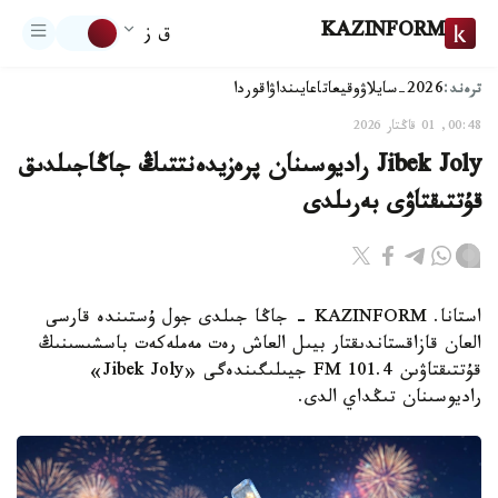
KAZINFORM
ق ز
ترەند:
2026-سايلاۋ
وقيعا
تاعايىنداۋ
اقوردا
00:48, 01 قاڭتار 2026
Jibek Joly راديوسىنان پرەزيدەنتتىڭ جاڭاجىلدىق
قۇتتىقتاۋى بەرىلدى
استانا. KAZINFORM - جاڭا جىلدى جول ۇستىندە قارسى
العان قازاقستاندىقتار بيىل العاش رەت مەملەكەت باسشىسىنىڭ
قۇتتىقتاۋىن 101.4 FM جيىلىگىندەگى «Jibek Joly»
راديوسىنان تىڭداي الدى.