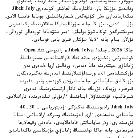
شوۋلار، شىعارماشىلىق كوللابوراتسيالار جانە ارينە، زاماناۋي
وتاندىق مۋزىكا بار. قاڭتاردىڭ العاشقى كۇندەرى Jibek Joly
تىڭدارماندارى ەش كۇتپەگەن شىعارماشىلىق جوباعا قاتىسا الادى.
بۇل - ءدىن، مۋزىكا جانە جۋرناليستيكا سالالارىنىڭ وكىلدەرىن
بىرىكتىرگەن توك-شوۋ بولماق: ءبىر ستۋديادا تورەعالي تورەالى،
نۇرلان يمام جانە ءلايلا سۇلتان قىزى باس قوسادى.
جاڭا 2026-جىلدا «Jibek Joly» راديوسى Open Air
كونسەرتىن وتكىزۋدى جانە تەك قازاقستاندىق ەسترادانىڭ
زاماناۋي حيتتەرىنە عانا ەمەس، ورتالىق ازيا ەلدەرى مەن
تۇركىتىلدەس الەم ورىنداۋشىلارىنىڭ اندەرىنە نەگىزدەلگەن
مۋزىكالىق ساياساتتى جالعاستىرۋدى كوزدەپ وتىر. ەفيردە
قىرعىز، وزبەك، تۇرىك جانە تاتار ارتىستەرىنىڭ اندەرى
شىرقالىپ، قۇتتىقتاۋلار ايماقتىڭ ءارتۇرلى تىلدەرىندە تاراتىلادى.
Jibek Joly راديوسىنىڭ نەگىزگى اۋديتورياسى - 30-40
جاستاعى بەلسەندى ءارى الەۋمەتتىك ومىرگە ارالاساتىن استانا
تۇرعىندارى. ولار ساياساتتى قاداعالايدى، مادەني وقيعالارعا
قىزىعادى جانە جاڭا تولقىننىڭ زاماناۋي مۋزىكاسىن تاڭداعاندى