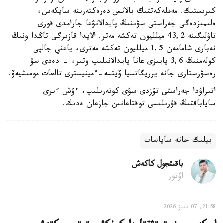
كىرىستىك. مەملەكەتتىك بالانس دەرەكتەرىنە سايكەس،
ەلىمىزدەگى جەراستى سۋىنىڭ پايدالانۋعا جارامدى قورى
تاۋلىگىنە 43,2 ميلليون تەكشە مەتر. الايدا قازىرگى تاڭدا ونىڭ
نەبارى شامامەن 1,5 ميلليون تەكشە مەترى، ياعني جالپى
كولەمنىڭ 3,6 پايىزى عانا پايدالانىلىپ وتىر، - دەدى سۋ
رەسۋرستارى جانە يرريگاتسيا ۆيتسە-ءمينيسترى تالعات مومىشيەۆ.
اتىراۋدا جەراستى تۇزدى سۋى كوتەرىلىپ، ءۇش ءىرى
ساياباقتىڭ قۇرىلىسى توقتاعانىن جازعان ەدىك.
بيلىك جانە ساياسات
باقىتجول كاكەش
اۆتور
21:58, 07 تامىز 2026