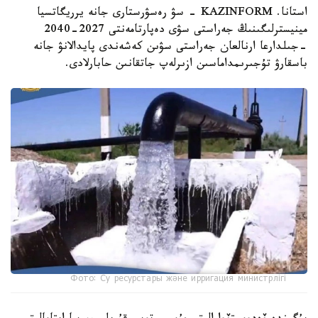
استانا. KAZINFORM - سۋ رەسۋرستارى جانە يرريگاتسيا
مينيسترلىگىنىڭ جەراستى سۋى دەپارتامەنتى 2027-2040
-جىلدارعا ارنالعان جەراستى سۋىن كەشەندى پايدالانۋ جانە
باسقارۋ تۇجىرىمداماسىن ازىرلەپ جاتقانىن حابارلادى.
Фото: Су ресурстары және ирригация министрлігі