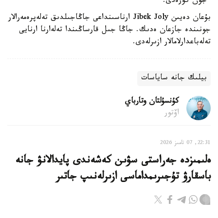
ءجون كورەدى.
بۇعان دەيىن Jibek Joly ارناسىنداعى جاڭاجىلدىق تەلەپرەمەرالار
جونىندە جازعان ەدىك. جاڭا جىل قارساڭىندا تەلەارنا ارنايى
تەلەباعدارلامالار ازىرلەدى.
بيلىك جانە ساياسات
كۇنسۇلتان وتارباي
اۆتور
22:31, 07 تامىز 2026
ەلىمىزدە جەراستى سۋىن كەشەندى پايدالانۋ جانە
باسقارۋ تۇجىرىمداماسى ازىرلەنىپ جاتىر