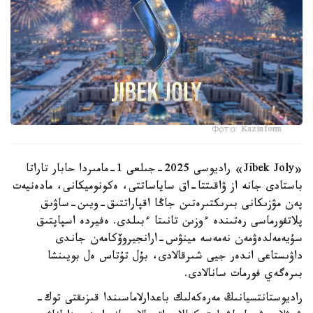
Фото: Kazinform
«Jibek Joly» راديوسى 2025-جىلعى 1-مامىردا حابار تاراتا
باستادى جانە از ۋاقىتتا-اق ساياساتتى، ەكونوميكانى، مادەنيەت
پەن مۋزىكانى بىرىكتىرەتىن جاڭا اقپاراتتىق-ويىن-ساۋىق
پلاتفورماسى رەتىندە ءوزىن تانىتا ءبىلدى. ەفيردە اسپاپتىق
سۇيەمەلدەۋمەن نەمەسە مينۋس-ارانجيروۆكامەن جاندى
داۋىستاعى اندەر جيى شىرقالادى، بۇل تۇتاس ەل بويىنشا
بىرەگەي فورمات سانالادى.
راديوستانتسيانىڭ مەرەكەلىك باعدارلاماسىندا قىزىقتى توك-