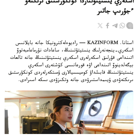
اسكەري ينستيتۋتتاردا كونكۋرستىق ىرىكتەۋ
ءجۇرىپ جاتىر
استانا. KAZINFORM — راديوەلەكترونيكا جانە بايلانىس
اسكەري-ينجەنەرلىك ينستيتۋتىنىڭ، ساعادات نۇرماعامبەتوۆ
اتىنداعى قۇرلىق اسكەرلەرى اسكەري ينستيتۋتىنىڭ جانە تالعات
بيگەلدينوۆ اتىنداعى اۋە قورعانىسى كۇشتەرى اسكەري
ينستيتۋتىنىڭ قابىلداۋ كوميسسيالارى ۇمىتكەرلەردى كونكۋرستىق
ىرىكتەۋدى ۇيىمداستىرۋدى جانە وتكىزۋدى ىسكە اسىرادى.