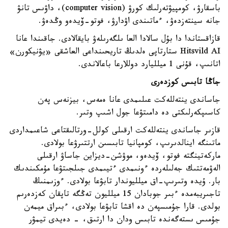
باسقارۋ، كومپيۋتەرلىك كورۋ (computer vision)، داۋىس تانۋ
جانە سينتەزدەۋ، ءماتىندى اۋدارۋ، فوتو-ۆيدەو وڭدەۋ.
قازاقستاندا دا بۇل سالادا العا ىلگەرىلەۋ بايقالادى. جاقىندا عانا
Hitsvild AI ستارتاپى ەلدىڭ تاريحىنداعى العاشقى «يۋنيكورن»
اتانىپ، قۇنى 1 ميلليارد دوللارعا باعالاندى.
جاڭا تابىس كوزدەرى
جاساندى ينتەللەكت عىلىمدى عانا ەمەس، بيزنەس پەن
كاسىپكەرلىكتى دە دامىتۋعا جول اشىپ وتىر.
قازىر جاساندى ينتەللەكت ارقىلى كولل-ورتالىقتاعى شاعىمداردى
ماتىنگە اينالدىرىپ، كومپانيا تابىسىن ارتتىرۋعا بولادى.
ماركەتينگتە فوتو، ۆيدەو، موۋشن-ديزاين جاساۋ ارقىلى
الەۋمەتتىك جەلىلەردە ءونىمدى ءتيىمدى جىلجىتۋعا مۇمكىندىك
بار. ۇيدە وتىرىپ-اق ميلليوندار تابۋعا بولادى. ءوزىمنىڭ
تاجىريبەمدە ءبىر جوبادان 15 ميلليون تەڭگە تاپقان كەزدەرىم
بولدى. قارا جۇمىسپەن دە اقشا تابۋعا بولادى، ءبىراق ميمەن
جۇمىس ىستەگەندە تابىس ودان دا ارتىق، - دەيدى تيمۋر