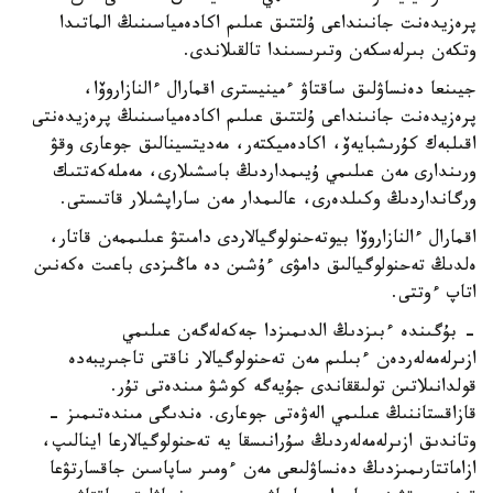
پرەزيدەنت جانىنداعى ۇلتتىق عىلىم اكادەمياسىنىڭ الماتىدا
وتكەن بىرلەسكەن وتىرىسىندا تالقىلاندى.
جيىنعا دەنساۋلىق ساقتاۋ ءمينيسترى اقمارال ءالنازاروۆا،
پرەزيدەنت جانىنداعى ۇلتتىق عىلىم اكادەمياسىنىڭ پرەزيدەنتى
اقىلبەك كۇرىشبايەۆ، اكادەميكتەر، مەديتسينالىق جوعارى وقۋ
ورىندارى مەن عىلىمي ۇيىمداردىڭ باسشىلارى، مەملەكەتتىك
ورگانداردىڭ وكىلدەرى، عالىمدار مەن ساراپشىلار قاتىستى.
اقمارال ءالنازاروۆا بيوتەحنولوگيالاردى دامىتۋ عىلىممەن قاتار،
ەلدىڭ تەحنولوگيالىق دامۋى ءۇشىن دە ماڭىزدى باعىت ەكەنىن
اتاپ ءوتتى.
- بۇگىندە ءبىزدىڭ الدىمىزدا جەكەلەگەن عىلىمي
ازىرلەمەلەردەن ءبىلىم مەن تەحنولوگيالار ناقتى تاجىريبەدە
قولدانىلاتىن تولىققاندى جۇيەگە كوشۋ مىندەتى تۇر.
قازاقستاننىڭ عىلىمي الەۋەتى جوعارى. ەندىگى مىندەتىمىز -
وتاندىق ازىرلەمەلەردىڭ سۇرانىسقا يە تەحنولوگيالارعا اينالىپ،
ازاماتتارىمىزدىڭ دەنساۋلىعى مەن ءومىر ساپاسىن جاقسارتۋعا