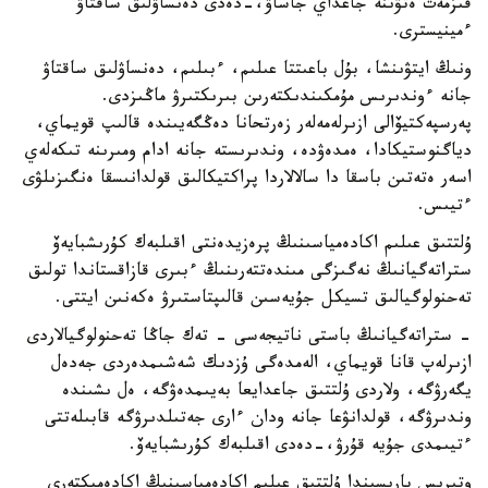
قىزمەت ەتۋىنە جاعداي جاساۋ،-دەدى دەنساۋلىق ساقتاۋ
ءمينيسترى.
ونىڭ ايتۋىنشا، بۇل باعىتتا عىلىم، ءبىلىم، دەنساۋلىق ساقتاۋ
جانە ءوندىرىس مۇمكىندىكتەرىن بىرىكتىرۋ ماڭىزدى.
پەرسپەكتيۆالى ازىرلەمەلەر زەرتحانا دەڭگەيىندە قالىپ قويماي،
دياگنوستيكادا، ەمدەۋدە، وندىرىستە جانە ادام ومىرىنە تىكەلەي
اسەر ەتەتىن باسقا دا سالالاردا پراكتيكالىق قولدانىسقا ەنگىزىلۋى
ءتيىس.
ۇلتتىق عىلىم اكادەمياسىنىڭ پرەزيدەنتى اقىلبەك كۇرىشبايەۆ
ستراتەگيانىڭ نەگىزگى مىندەتتەرىنىڭ ءبىرى قازاقستاندا تولىق
تەحنولوگيالىق تسيكل جۇيەسىن قالىپتاستىرۋ ەكەنىن ايتتى.
- ستراتەگيانىڭ باستى ناتيجەسى - تەك جاڭا تەحنولوگيالاردى
ازىرلەپ قانا قويماي، الەمدەگى ۇزدىك شەشىمدەردى جەدەل
يگەرۋگە، ولاردى ۇلتتىق جاعدايعا بەيىمدەۋگە، ەل ىشىندە
وندىرۋگە، قولدانۋعا جانە ودان ءارى جەتىلدىرۋگە قابىلەتتى
ءتيىمدى جۇيە قۇرۋ،-دەدى اقىلبەك كۇرىشبايەۆ.
وتىرىس بارىسىندا ۇلتتىق عىلىم اكادەمياسىنىڭ اكادەميكتەرى