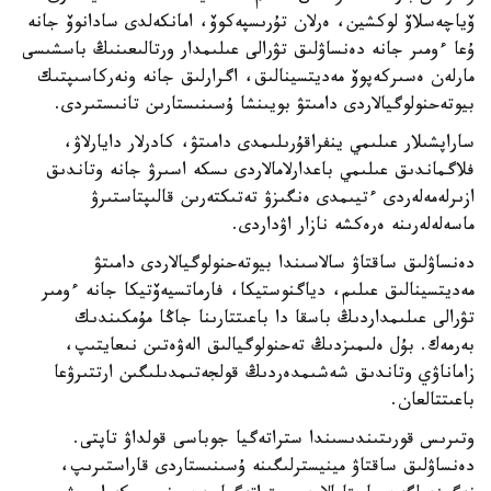
ۆياچەسلاۆ لوكشين، ەرلان تۇرىسپەكوۆ، امانكەلدى سادانوۆ جانە
ۇعا ءومىر جانە دەنساۋلىق تۋرالى عىلىمدار ورتالىعىنىڭ باسشىسى
مارلەن ەسىركەپوۆ مەديتسينالىق، اگرارلىق جانە ونەركاسىپتىك
بيوتەحنولوگيالاردى دامىتۋ بويىنشا ۇسىنىستارىن تانىستىردى.
ساراپشىلار عىلىمي ينفراقۇرىلىمدى دامىتۋ، كادرلار دايارلاۋ،
فلاگماندىق عىلىمي باعدارلامالاردى ىسكە اسىرۋ جانە وتاندىق
ازىرلەمەلەردى ءتيىمدى ەنگىزۋ تەتىكتەرىن قالىپتاستىرۋ
ماسەلەلەرىنە ەرەكشە نازار اۋداردى.
دەنساۋلىق ساقتاۋ سالاسىندا بيوتەحنولوگيالاردى دامىتۋ
مەديتسينالىق عىلىم، دياگنوستيكا، فارماتسيەۆتيكا جانە ءومىر
تۋرالى عىلىمداردىڭ باسقا دا باعىتتارىنا جاڭا مۇمكىندىك
بەرمەك. بۇل ەلىمىزدىڭ تەحنولوگيالىق الەۋەتىن نىعايتىپ،
زاماناۋي وتاندىق شەشىمدەردىڭ قولجەتىمدىلىگىن ارتتىرۋعا
باعىتتالعان.
وتىرىس قورىتىندىسىندا ستراتەگيا جوباسى قولداۋ تاپتى.
دەنساۋلىق ساقتاۋ مينيسترلىگىنە ۇسىنىستاردى قاراستىرىپ،