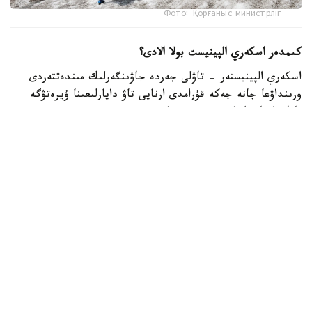
Фото: Қорғаныс министрліг
كىمدەر اسكەري الپينيست بولا الادى؟
اسكەري الپينيستەر - تاۋلى جەردە جاۋىنگەرلىك مىندەتتەردى
ورىنداۋعا جانە جەكە قۇرامدى ارنايى تاۋ دايارلىعىنا ۇيرەتۋگە
ماماندانعان اسكەري قىزمەتشىلەر.
- تاۋ دايارلىعى بويىنشا ارنايى بىلىكتىلىكتەن وتكەن اسكەري
قىزمەتشىلەر ەلىمىزدىڭ ءتۇرلى اسكەري بولىمدەرىندە قىزمەت
اتقارىپ، تاۋلى جەردەگى جاۋىنگەرلىك دايارلىقتى ۇيىمداستىرۋعا
جانە جەكە قۇرامدى وقىتۋعا ۇلەسىن قوسىپ كەلەدى، -
دەلىنگەن قورعانىس مينيسترلىگىنىڭ Kazinform اگەنتتىگىنە
بەرگەن جاۋابىندا.
اسكەري الپينيستىڭ دايارلىعى بىرنەشە بىلىكتىلىك دەڭگەيىنەن
تۇرادى. تاۋلى وڭىرلەردە جاۋىنگەرلىك مىندەتتەردىڭ ارتۋىنا
بايلانىستى مۇنداي ماماندارعا سۇرانىس ءوسىپ كەلەدى. وسىعان
وراي وقۋ باعدارلامالارىن جەتىلدىرۋ، نۇسقاۋشىلار قۇرامىن