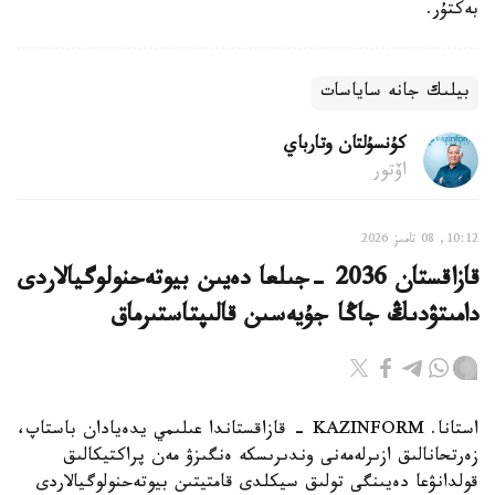
بەكتۇر.
بيلىك جانە ساياسات
كۇنسۇلتان وتارباي
اۆتور
10:12, 08 تامىز 2026
قازاقستان 2036 -جىلعا دەيىن بيوتەحنولوگيالاردى
دامىتۋدىڭ جاڭا جۇيەسىن قالىپتاستىرماق
استانا. KAZINFORM - قازاقستاندا عىلىمي يدەيادان باستاپ،
زەرتحانالىق ازىرلەمەنى وندىرىسكە ەنگىزۋ مەن پراكتيكالىق
قولدانۋعا دەيىنگى تولىق سيكلدى قامتيتىن بيوتەحنولوگيالاردى