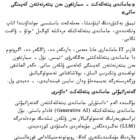
«جاساندى ينتەللەكت - سمارتفون مەن ينتەرنەتتەن كەيىنگى
ساتى»
تيمۋر بەكتۇردىڭ ايتۋىنشا، مەملەكەت باسشىسى جولداۋىندا اتاپ
وتكەندەي، جاساندى ينتەللەكتكە ەرەكشە كوڭىل ءبولۋ - ۋاقىت
تالابى.
قازىر IT ماماندارى عانا ەمەس، دارىگەر دە، زاڭگەر دە، اگرونوم
دا جاساندى ينتەللەكتتى مەڭگەرۋى ءتيىس. بۇل - سمارتفون
مەن ينتەرنەتتەن كەيىنگى كەلەسى ۇلكەن ساتى. ەگەر العاشقى
تولقىندى وتكىزىپ الساق، بولاشاقتاعى تەحنولوگيالىق
وزگەرىستەرگە بەيىمدەلۋ ودان سايىن قيىندايدى، - دەيدى ول.
گەنەراتيۆتى جاساندى ينتەللەكت ءداۋىرى
بۇگىندە الەم ءداستۇرلى جاساندى ينتەللەكتتەن گەنەراتيۆتى
جاساندى ينتەللەكتكە (Generative AI) قادام باستى. بۇل
ترانسفورمەرلىك تەحنولوگيالار مەن ۇلكەن تىلدىك مودەلدەرگە
(LLM) نەگىزدەلگەن جۇيەلەردى دامىتۋدى كوزدەيدى.
ولاردىڭ مۇمكىندىكتەرى كەڭ: روبوتوتەحنيكاداعى قوزعالىستى