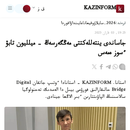
KAZINFORM
ق ز
ترەند:
2026-سايلاۋ
وقيعا
تاعايىنداۋ
اقوردا
19:25, 03 قازان 2025
جاساندى ينتەللەكتتى مەڭگەرسەڭ - ميلليون تابۋ
ءسوز ەمەس
استانا. KAZINFORM - استانادا ءوتىپ جاتقان Digital
Bridge حالىقارالىق فورۋمى بيىل دا الەمدىك تەحنولوگيا
سالاسىنىڭ الپاۋىتتارىن ءبىر الاڭعا جينادى.