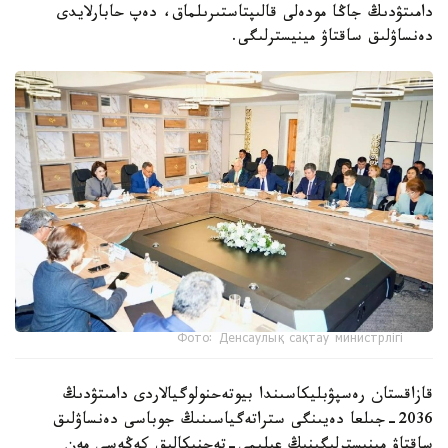
دامىتۋدىڭ جاڭا مودەلى قالىپتاستىرىلماق، دەپ حابارلايدى
دەنساۋلىق ساقتاۋ مينيسترلىگى.
Фото: Денсаулық сақтау министрлігі
قازاقستان رەسپۋبليكاسىندا بيوتەحنولوگيالاردى دامىتۋدىڭ
2036-جىلعا دەيىنگى ستراتەگياسىنىڭ جوباسى دەنساۋلىق
ساقتاۋ مينيسترلىگىنىڭ عىلىمي-تەحنيكالىق كەڭەسى مەن