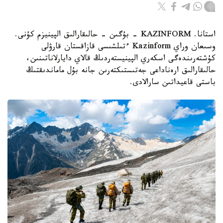
استانا. KAZINFORM - بۇگىن - حالىقارالىق الپينيزم كۇنى.
وسىعان وراي Kazinform ءتىلشىسى قازاقستان قارۋلى
كۇشتەرىندەگى اسكەري الپينيستەردىڭ قالاي دايارلاناتىنىن،
حالىقارالىق ارەناداعى جەتىستىكتەرىن جانە بۇل ماماندىقتىڭ
باستى قاعيداتىن سارالادى.