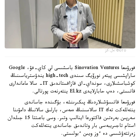
Фото:ەل.كز
فورۋمعا Sinovation Ventures باسشىسى لي كاي-فۋ، Google
ساراپشىسى پيتەر نورۆيگ سىندى high-tech يندۋسترياسىنىڭ
كوشباسشىلارى، سونداي-اق قازاقستاندىق IT- سالا ماماندارى
قاتىستى، دەپ حابارلايدى El.kz ينتەرنەت پورتالى.
فورۋمعا قاتىسۋشىلاردىڭ پىكىرىنشە، بۇگىندە جاساندى
ينتەللەكت تەك IT سالاسىنىڭ ەمەس، بارلىق سالانىڭ دامۋىنا
سەرپىن بەرەتىن فاكتورعا اينالىپ وتىر. وسى باعىتتا 15 جىلدان
استام تاجىريبەسى بار وتاندىق جاساندى ينتەللەكت
زەرتتەۋشىسى دە ءوز ويىن ءبولىستى.