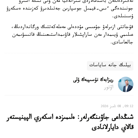
نەگىزدەلگەن باستامالاردى ستراتەگيا مەن ونى ىسكە اسىرۋ
جونىندەگى ءىس-قيمىل جوسپارىن جەتىلدىرۋ كەزىندە ەسكەرۋ
ۇسىنىلدى.
قۇجاتتى ازىرلەۋ جۇمىسى مۇددەلى مەملەكەتتىك ورگانداردىڭ،
عىلىمي ۇيىمدار مەن ساراپشىلار قاۋىمداستىعىنىڭ قاتىسۋىمەن
جالعاسادى.
بيلىك جانە ساياسات
ريزابەك نۇسىپبەك ۇلى
اۆتور
09:12, 08 تامىز 2026
شىڭداعى جاۋىنگەرلەر: ەلىمىزدە اسكەري الپينيستەر
قالاي دايارلانادى