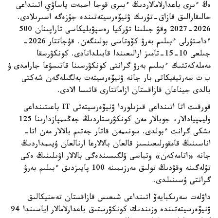
ەڭ ءىرى باعدارلامالاردىڭ ءبىرى قوجا احمەت ياساۋي اتىنداعى
حالىقارالىق قازاق-تۇرىك ۋنيۆەرسيتەتىندە جۇزەگە اسىرىلادى.
2026-2027 وقۋ جىلىنا تۇركيا رەسپۋبليكاسى تاراپىنان 500
ءداستۇرلى ءبىلىم بەرۋ كۆوتاسى بولىنگەن. قۇجاتتار 2026-
جىلعى 10-15-تامىز ارالىعىندا قابىلدانادى. كونكۋرسقا
مەملەكەتتىك ءبىلىم بەرۋ گرانتى كونكۋرسىنا قاتىسۋعا جارامدى ۇ
ب ت سەرتيفيكاتى بار جانە ۋنيۆەرسيتەت بەلگىلەگەن شەكتى
بالدى جيناعان قازاقستان ازاماتتارى قاتىسا الادى.
قورقىت اتا اتىنداعى قىزىلوردا ۋنيۆەرسيتەتى IT باعىتىنداعى
وليمپيادالار، جوبالار مەن كونكۋرستاردىڭ جەڭىمپازدارىنا 125
ىشكى گرانت ءبولدى. سونىمەن قاتار جەتىم بالالار مەن اتا-
اناسىنىڭ قامقورلىعىنسىز قالعان بالالارعا ارنالعان ۇيىمداردىڭ
جانە «اتامەكەن» وتباسى ۇلگىسىندەگى بالالار اۋىلىنىڭ ەكى
تۇلەگىنە وقۋدىڭ تولىق مەرزىمىنە 100 پايىزدىق ءبىلىم بەرۋ
گرانتى ۇسىنىلدى.
داۋلەت سەرىكبايەۆ اتىنداعى شىعىس قازاقستان تەحنيكالىق
ۋنيۆەرسيتەتىندە وزىندىك كونكۋرستىق باعدارلامالار اياسىندا 94