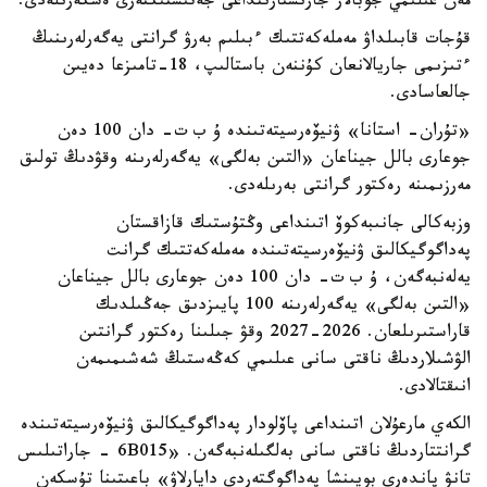
مەن عىلىمي جوبالار جارىستارىنداعى جەتىستىكتەرى ەسكەرىلەدى.
قۇجات قابىلداۋ مەملەكەتتىك ءبىلىم بەرۋ گرانتى يەگەرلەرىنىڭ
ءتىزىمى جاريالانعان كۇننەن باستالىپ، 18-تامىزعا دەيىن
جالعاسادى.
«تۇران- استانا» ۋنيۆەرسيتەتىندە ۇ ب ت- دان 100 دەن
جوعارى بالل جيناعان «التىن بەلگى» يەگەرلەرىنە وقۋدىڭ تولىق
مەرزىمىنە رەكتور گرانتى بەرىلەدى.
وزبەكالى جانىبەكوۆ اتىنداعى وڭتۇستىك قازاقستان
پەداگوگيكالىق ۋنيۆەرسيتەتىندە مەملەكەتتىك گرانت
يەلەنبەگەن، ۇ ب ت- دان 100 دەن جوعارى بالل جيناعان
«التىن بەلگى» يەگەرلەرىنە 100 پايىزدىق جەڭىلدىك
قاراستىرىلعان. 2026-2027 وقۋ جىلىنا رەكتور گرانتىن
الۋشىلاردىڭ ناقتى سانى عىلىمي كەڭەستىڭ شەشىمىمەن
انىقتالادى.
الكەي مارعۇلان اتىنداعى پاۆلودار پەداگوگيكالىق ۋنيۆەرسيتەتىندە
گرانتتاردىڭ ناقتى سانى بەلگىلەنبەگەن. «6B015 - جاراتىلىس
تانۋ پاندەرى بويىنشا پەداگوگتەردى دايارلاۋ» باعىتىنا تۇسكەن