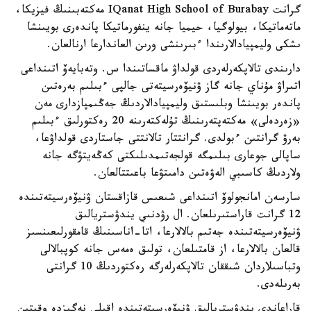
گرانت IQanat High School of Burabay مەكتەبىنىڭ فيزيكا،
ماتەماتيكا، بيولوگيا، حيميا جانە ينفورماتيكا پاندەرى بويىنشا
ىشكى وليمپيادالارىندا ءبىرىنشى ورىن العاندارعا ارنالعان.
دارىندى تالاپكەرلەردى قولداۋ ماقساتىندا س. وتەبايەۆ اتىنداعى
اتىراۋ مۇناي جانە گاز ۋنيۆەرسيتەتى جالپى ءبىلىم بەرەتىن
پاندەر بويىنشا وبلىستىق وليمپيادالاردىڭ جەڭىمپازدارى مەن
«زەردەلى» مەكتەپتەرىنىڭ تۇلەكتەرىنە 20 رەكتورلىق ءبىلىم
بەرۋ گرانتىن ءبولدى. گرانتتار تالانتتى جاستاردى قولداۋعا،
ساپالى جوعارى بىلىمگە قولجەتىمدىلىكتى كەڭەيتۋگە جانە
ولاردىڭ كاسىبي الەۋەتىن دامىتۋعا باعىتتالعان.
سارسەن امانجولوۆ اتىنداعى شىعىس قازاقستان ۋنيۆەرسيتەتىندە
12 گرانت قاراستىرىلعان. ال رۋدنىي يندۋستريالىق
ۋنيۆەرسيتەتىندە جەتىم بالالارعا، اتا-اناسىنىڭ قامقورلىعىنسىز
قالعان بالالارعا، از قامتىلعان، تولىق ەمەس جانە كوپبالالى
وتباسىلاردان شىققان تالاپكەرلەرگە رەكتوردىڭ 10 گرانتى
بەرىلەدى.
قاراعاندى يندۋستريالىق ۋنيۆەرسيتەتىندە اقىلى نەگىزدە وقيتىن