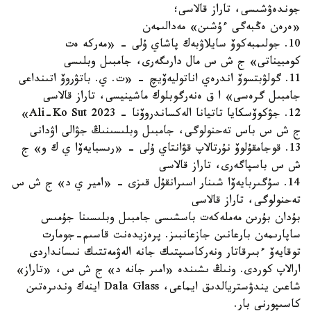
جوندەۋشىسى، تاراز قالاسى؛
«ەرەن ەڭبەگى ءۇشىن» مەدالىمەن
10. جولىمبەكوۆ سايلاۋبەك پاشاي ۇلى - «مەركە ەت
كومبيناتى» ج ش س مال دارىگەرى، جامبىل وبلىسى
11. گولۋبتسوۆ اندرەي اناتوليەۆيچ - «ت. ي. باتۋروۆ اتىنداعى
جامبىل گرەسى» ا ق ەنەرگوبلوك ماشينيسى، تاراز قالاسى
12. جۋكوۆسكايا تاتيانا الەكساندروۆنا - Ali-Ko Sut 2023»
ج ش س باس تەحنولوگى، جامبىل وبلىسىنىڭ جۋالى اۋدانى
13. قوجامقۇلوۆ نۇرتالاپ قۋانتاي ۇلى - «رىسبايەۆا ي ك و» ج
ش س باسپاگەرى، تاراز قالاسى
14. سۇگىربايەۆا شىنار اسىرانقۇل قىزى - «امير ي د» ج ش س
تەحنولوگى، تاراز قالاسى
بۇدان بۇرىن مەملەكەت باسشىسى جامبىل وبلىسىنا جۇمىس
ساپارىمەن بارعانىن جازعانبىز. پرەزيدەنت قاسىم-جومارت
توقايەۆ ءبىرقاتار ونەركاسىپتىك جانە الەۋمەتتىك نىسانداردى
ارالاپ كوردى. ونىڭ ىشىندە «امىر جانە د» ج ش س، «تاراز»
شاعىن يندۋستريالدىق ايماعى، Dala Glass اينەك وندىرەتىن
كاسىپورنى بار.