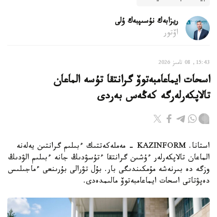
ريزابەك نۇسىپبەك ۇلى
اۆتور
15:43, 08 تامىز 2026
اسحات ايماعامبەتوۆ گرانتقا تۇسە الماعان
تالاپكەرلەرگە كەڭەس بەردى
استانا. KAZINFORM - مەملەكەتتىك ءبىلىم گرانتىن يەلەنە
الماعان تالاپكەرلەر ءۇشىن گرانتقا ءتۇسۋدىڭ جانە ءبىلىم الۋدىڭ
وزگە دە بىرنەشە مۇمكىندىگى بار. بۇل تۋرالى بۇرىنعى ءماجىلىس
دەپۋتاتى اسحات ايماعامبەتوۆ مالىمدەدى.