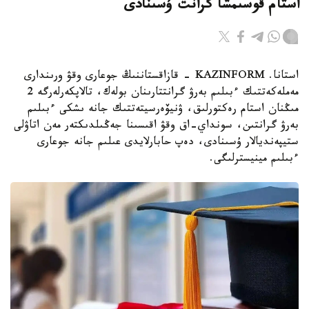
استام قوسىمشا گرانت ۇسىنادى
استانا. KAZINFORM - قازاقستاننىڭ جوعارى وقۋ ورىندارى
مەملەكەتتىك ءبىلىم بەرۋ گرانتتارىنان بولەك، تالاپكەرلەرگە 2
مىڭنان استام رەكتورلىق، ۋنيۆەرسيتەتتىك جانە ىشكى ءبىلىم
بەرۋ گرانتىن، سونداي-اق وقۋ اقىسىنا جەڭىلدىكتەر مەن اتاۋلى
ستيپەنديالار ۇسىنادى، دەپ حابارلايدى عىلىم جانە جوعارى
ءبىلىم مينيسترلىگى.