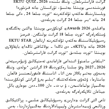
گرانت قاراستىرىلعان. ونىڭ ىشىندە EKTU QUIZ-2026
قورىتىندىسى بويىنشا جەتىسۋ، تۇركىستان جانە قىزىلوردا
وبلىستارىنىڭ مەكتەپ تۇلەكتەرىنە ءتورت جىلعا 24, ەكى جىلعا
24 جانە ءبىر جىلعا 24 گرانت بەرىلەدى.
«اقىلدى Awards 2026» كونكۋرسى بويىنشا «التىن بەلگىگە»
ۇمىتكەرلەرگە ءتورت جىلعا 18 گرانت بولىنگەن. قىرعىز
رەسپۋبليكاسىنىڭ مەكتەپ تۇلەكتەرىنە ارنالعان EKTU STAR
2026 جانە «eKTU- دى تاڭدا - بولاشاقتى تاڭدا» بايقاۋلارى
بويىنشا ءتورت جىلدىق ءتورت گرانت قاراستىرىلعان.
ءابىلقاس ساعىنوۆ اتىنداعى قاراعاندى تەحنيكالىق ۋنيۆەرسيتەتى
2026-2027 وقۋ جىلىنا رەكتوردىڭ 19 گرانتىن ءبولدى. ونىڭ
بەسەۋى جەتىم بالالار مەن اتا- اناسىنىڭ قامقورلىعىنسىز قالعان
جاستارعا، ۇشەۋى مەملەكەتتىك ءبىلىم بەرۋ گرانتى كونكۋرسىندا
جەڭىمپاز بولماعانىمەن، ۇ ب ت- دان 100-دەن جوعارى بالل
جيناعان تالاپكەرلەرگە بەرىلەدى.
تاعى التى گرانت «دارىن» رەسپۋبليكالىق عىلىمي- پراكتيكالىق
ورتالىعى ۇيىمداستىرعان وليمپيادالاردىڭ جەڭىمپازدارىنا، بەس