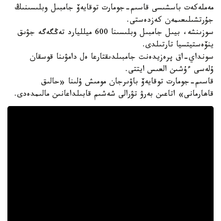
مەملەكەت باسشىسى قاسىم-جومارت توقايەۆ جامبىل وبلىسىنىڭ
جۇرتشىلىعىمەن كەزدەستى.
سوزىنشە، بيىل جامبىل وبلىسىنا 600 ميلليارد تەڭگەگە جۋىق
ينۆەستيتسيا تارتىلدى.
سونداي-اق پرەزيدەنت جامبىلدىقتارعا ەل دامۋىنا قوسقان
ۇلەسى ءۇشىن العىس ايتتى.
قاسىم-جومارت توقايەۆ باۋىرجان مومىش ۇلىنا «حالىق
قاھارمانى» اتاعىن بەرۋ تۋرالى شەشىم قابىلداعانىن مالىمدەدى.