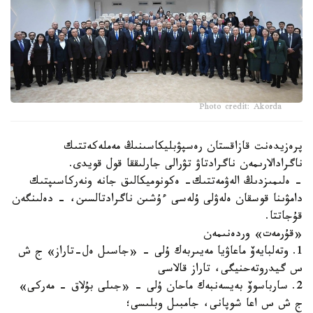
Photo credit: Akorda
پرەزيدەنت قازاقستان رەسپۋبليكاسىنىڭ مەملەكەتتىك
ناگرادالارىمەن ناگرادتاۋ تۋرالى جارلىققا قول قويدى.
- ەلىمىزدىڭ الەۋمەتتىك- ەكونوميكالىق جانە ونەركاسىپتىك
دامۋىنا قوسقان ەلەۋلى ۇلەسى ءۇشىن ناگرادتالسىن، - دەلىنگەن
قۇجاتتا.
«قۇرمەت» وردەنىمەن
1. وتەلبايەۆ ماعاۋيا مەيىربەك ۇلى - «جاسىل ەل-تاراز» ج ش
س گيدروتەحنيگى، تاراز قالاسى
2. سارباسوۆ بەيسەنبەك ماحان ۇلى - «جىلى بۇلاق - مەركى»
ج ش س اعا شوپانى، جامبىل وبلىسى؛