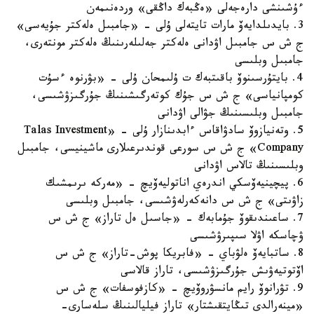
ءۇشىنشى دارەجەلى «ەڭبەك داڭقى» وردەنىمەن
3. بايدىلدايەۆ مارات تايتەلى ۇلى - «جامبىل ەلەكتر جۇيەسى»
ج ش س جامبىل اۋدانى ەلەكتر جەلىلەرىنىڭ ەلەكتر مونتەرى،
جامبىل وبلىسى
4. بايتۇرسىنوۆ باقىتبەك ت ۇلىمحان ۇلى - «بۋرنوە ءسۇت
كومپانياسى» ج ش س جۇك كوتەرگىشىنىڭ جۇرگىزۋشىسى،
جامبىل وبلىسىنىڭ جۋالى اۋدانى
5. وتەنيازوۆ سادۋاقاس ءابدىنازار ۇلى - «Talas Investment
Company» ج ش س سورعى قوندىرعىلارى ماشينيسى، جامبىل
وبلىسىنىڭ تالاس اۋدانى
6. پيچينيەۆسكي اندرەي اناتوليەۆيچ - «مەركە ىرىمشىك
زاۋىتى» ج ش س دانەكەرلەۋشىسى، جامبىل وبلىسى
7. ساعىندىقوۆ جۇمابەك - «جاسىل ەل تاراز» ج ش س
ۋچاسكە اۋلا سىپىرۋشىسى
8. ساتبايەۆ ەلۋباي - «فابريكا پوش-تاراز» ج ش س
اۆتوتيەۋىش جۇرگىزۋشىسى، تاراز قالاسى
9. تۋرانوۆ رايم مانسۋروۆيچ - «كازفوسفات» ج ش س
«مينەرالدى تىڭايتقىشتار» تاراز فيليالىنىڭ سلەسارى-