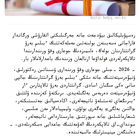
Фото: halyq-uni.kz
رەسپۋبليكالىق بيۋدجەت جانە جەرگىلىكتى اتقارۋشى ورگاندار
قاراجاتى ەسەبىنەن بولىنەتىن مەملەكەتتىك ءبىلىم بەرۋ
گرانتتارىنان بولەك، ەلىمىزدىڭ جوعارى وقۋ ورىندارىندا
تالاپكەرلەردى قولداۋعا ارنالعان وزىندىك باعدارلامالار بار.
- 2026 -جىلى جوعارى وقۋ ورىندارى ۇسىناتىن رەكتورلىق،
ۋنيۆەرسيتەتتىك جانە ىشكى ءبىلىم بەرۋ گرانتتارىنىڭ جالپى
سانى ەكى مىڭنان اسادى. گرانتتاردى بەرۋ تالاپتارىن ءار
ۋنيۆەرسيتەت دەربەس بەلگىلەيدى. ىرىكتەۋ كەزىندە ۇلتتىق
ءبىرىڭعاي تەستىلەۋ ناتيجەلەرى، اكادەميالىق جەتىستىكتەر،
«التىن بەلگى» يەگەرى بولۋى، وليمپيادالار مەن عىلىمي،
شىعارماشىلىق جانە سپورتتىق جارىستارداعى ناتيجەلەر،
سونداي-اق تالاپكەردىڭ الەۋمەتتىك جاعدايى ەسكەرىلەدى، -
دەلىنگەن مينيسترلىك مالىمەتىندە.