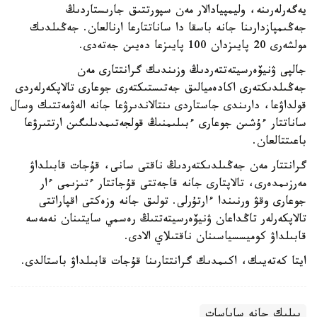
يەگەرلەرىنە، وليمپيادالار مەن سپورتتىق جارىستاردىڭ
جەڭىمپازدارىنا جانە باسقا دا ساناتتارعا ارنالعان. جەڭىلدىك
مولشەرى 20 پايىزدان 100 پايىزعا دەيىن جەتەدى.
جالپى ۋنيۆەرسيتەتتەردىڭ وزىندىك گرانتتارى مەن
جەڭىلدىكتەرى اكادەميالىق جەتىستىكتەرى جوعارى تالاپكەرلەردى
قولداۋعا، دارىندى جاستاردى ىنتالاندىرۋعا جانە الەۋمەتتىك وسال
ساناتتار ءۇشىن جوعارى ءبىلىمنىڭ قولجەتىمدىلىگىن ارتتىرۋعا
باعىتتالعان.
گرانتتار مەن جەڭىلدىكتەردىڭ ناقتى سانى، قۇجات قابىلداۋ
مەرزىمدەرى، تالاپتارى جانە قاجەتتى قۇجاتتار ءتىزىمى ءار
جوعارى وقۋ ورنىندا ءارتۇرلى. تولىق جانە وزەكتى اقپاراتتى
تالاپكەرلەر تاڭداعان ۋنيۆەرسيتەتتىڭ رەسمي سايتىنان نەمەسە
قابىلداۋ كوميسسياسىنان ناقتىلاي الادى.
ايتا كەتەيىك، اكىمدىك گرانتتارىنا قۇجات قابىلداۋ باستالدى.
بيلىك جانە ساياسات