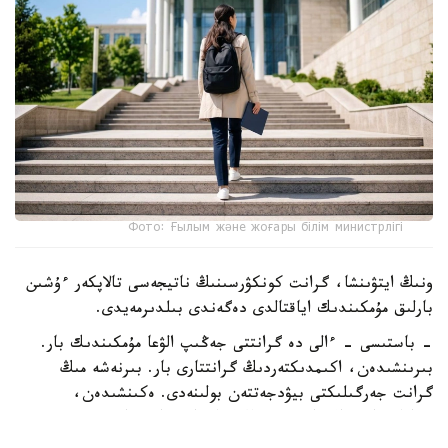
Фото: Ғылым және жоғары білім министрлігі
ونىڭ ايتۋىنشا، گرانت كونكۋرسىنىڭ ناتيجەسى تالاپكەر ءۇشىن
بارلىق مۇمكىندىك اياقتالدى دەگەندى بىلدىرمەيدى.
- باستىسى - ءالى دە گرانتتى جەڭىپ الۋعا مۇمكىندىك بار.
بىرىنشىدەن، اكىمدىكتەردىڭ گرانتتارى بار. بىرنەشە مىڭ
گرانت جەرگىلىكتى بيۋدجەتتەن بولىنەدى. ەكىنشىدەن،
«قازاقستان حالقىنا» قورىنىڭ گرانتتارى تاعى بار، - دەدى
اسحات ايماعامبەتوۆ.