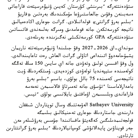
ستۋدەنتتەرگە ءبىرىنشى كۋرستان كەيىن ۋنيۆەرسيتەت قاراجاتى
ەسەبىنەن وقۋىن جالعاستىرۋعا مۇمكىندىك بەرەتىن «قاريۋ
ءبىلىم بەرۋ گرانتى» قولدانىلادى. گرانت جوعارى اكادەميالىق
ناتيجە كورسەتكەن جانە قوعامدىق ومىرگە بەلسەندى قاتىساتىن
ستۋدەنتتەرگە GPA كورسەتكىشى نەگىزىندە بەرىلەدى.
سونداي-اق 2026-2027 وقۋ جىلىندا ۋنيۆەرسيتەتتە ناريمان
يشمۇحامەدوۆ اتىنداعى اتاۋلى گرانت العاش رەت تاعايىندالدى.
ول وقۋ اقىسىن تولىق وتەۋدى جانە اي سايىن 150 مىڭ تەڭگە
كولەمىندە ستيپەنديا تولەۋدى كوزدەيدى. ۇمىتكەردىڭ ۇبت
ناتيجەسى كەمىندە 75 بالل بولۋى، باسىم ءبىلىم بەرۋ
باعدارلاماسىنا ءتۇسۋى جانە تەمىرتاۋ قالاسىمەن نەمەسە
قاراعاندى وبلىسىمەن اۋماقتىق بايلانىسى بولۋى ءتيىس.
Satbayev University الەۋمەتتىك وسال توپتاردان شىققان
دارىندى جاستاردىڭ جوعارى تەحنيكالىق بىلىمگە
قولجەتىمدىلىگىن كەڭەيتۋ ماقساتىندا جۇمىس بەرۋشىلەر مەن
جەر قويناۋىن پايدالانۋشى كومپانيالاردىڭ ءبىلىم بەرۋ گرانتتارىن
تارتادى.