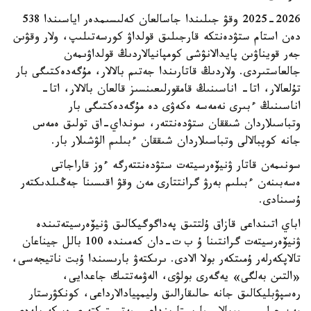
2025-2026 وقۋ جىلىندا جاسالعان كەلىسىمدەر اياسىندا 538
دەن استام ستۋدەنتكە قارجىلىق قولداۋ كورسەتىلىپ، ولار وقۋىن
جەر قويناۋىن پايدالانۋشى كومپانيالاردىڭ قولداۋىمەن
جالعاستىردى. ولاردىڭ قاتارىندا جەتىم بالالار، مۇگەدەكتىگى بار
تۇلعالار، اتا- اناسىنىڭ قامقورلىعىنسىز قالعان بالالار، اتا-
اناسىنىڭ ءبىرى نەمەسە ەكەۋى دە مۇگەدەكتىگى بار
وتباسىلاردان شىققان ستۋدەنتتەر، سونداي-اق تولىق ەمەس
جانە كوپبالالى وتباسىلاردان شىققان ءبىلىم الۋشىلار بار.
سونىمەن قاتار ۋنيۆەرسيتەت ستۋدەنتتەرگە ءوز قاراجاتى
ەسەبىنەن ءبىلىم بەرۋ گرانتتارى مەن وقۋ اقىسىنا جەڭىلدىكتەر
ۇسىنادى.
اباي اتىنداعى قازاق ۇلتتىق پەداگوگيكالىق ۋنيۆەرسيتەتىندە
ۋنيۆەرسيتەت گرانتىنا ۇ ب ت-دان كەمىندە 100 بالل جيناعان
تالاپكەرلەر ۇمىتكەر بولا الادى. ىرىكتەۋ بارىسىندا ۇبت ناتيجەسى،
«التىن بەلگى» يەگەرى بولۋى، الەۋمەتتىك جاعدايى،
رەسپۋبليكالىق جانە حالىقارالىق وليمپيادالارداعى، كونكۋرستار