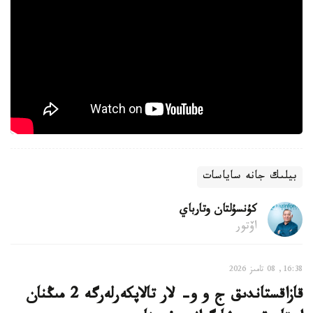
بيلىك جانە ساياسات
كۇنسۇلتان وتارباي
اۆتور
16:38, 08 تامىز 2026
قازاقستاندىق ج و و- لار تالاپكەرلەرگە 2 مىڭنان