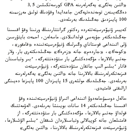
«التىن بەلگى» يەگەرلەرىنە GPA كورسەتكىشىن 3,5
دەڭگەيىنەن تومەندەتپەگەن جاعدايدا وقۋدىڭ تولىق مەرزىمىنە
100 پايىزدىق جەڭىلدىك بەرىلەدى.
كەيبىر ۋنيۆەرسيتەتتەردە رەكتور گرانتتارىنىڭ ورنىنا وقۋ اقىسىنا
جەڭىلدىكتەر جۇيەسى قولدانىلادى. ماسەلەن، احمەت بايتۇرسىن
ۇلى اتىنداعى قوستاناي وڭىرلىك ۋنيۆەرسيتەتىندە «قامقور»،
«كومەك»، «جاردەم» جانە «زەرەك» جەڭىلدىكتەرى بار. ولار
جەتىم بالالارعا، مۇگەدەكتىگى بار ستۋدەنتتەرگە، ءبىر وتباسىنان
قاتار ءبىلىم الىپ جاتقان ستۋدەنتتەرگە، ۋنيۆەرسيتەت
قىزمەتكەرلەرىنىڭ بالالارىنا جانە «التىن بەلگى» يەگەرلەرىنە
بەرىلەدى. جەڭىلدىك مولشەرى 15 پايىزدان 100 پايىزعا دەيىنگى
ارالىقتى قامتيدى.
حالەل دوسمۇحامەدوۆ اتىنداعى اتىراۋ ۋنيۆەرسيتەتىندە وقۋ
اقىسىنا جەڭىلدىكتەر 14 سانات بويىنشا بەرىلەدى. الەۋمەتتىك
قولداۋ جەتىم بالالارعا، مۇگەدەكتىگى بار ستۋدەنتتەرگە، از
قامتىلعان جانە كوپبالالى وتباسىلاردان شىققان ءبىلىم الۋشىلارعا،
ۋنيۆەرسيتەت قىزمەتكەرلەرىنىڭ بالالارىنا، «التىن بەلگى»