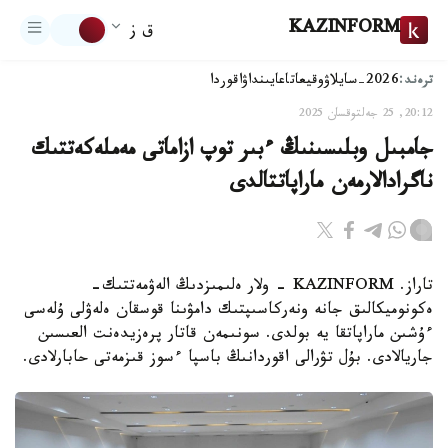
KAZINFORM
ق ز
ترەند:
2026-سايلاۋ
وقيعا
تاعايىنداۋ
اقوردا
20:12, 25 جەلتوقسان 2025
جامبىل وبلىسىنىڭ ءبىر توپ ازاماتى مەملەكەتتىك
ناگرادالارمەن ماراپاتتالدى
تاراز. KAZINFORM - ولار ەلىمىزدىڭ الەۋمەتتىك-
ەكونوميكالىق جانە ونەركاسىپتىك دامۋىنا قوسقان ەلەۋلى ۇلەسى
ءۇشىن ماراپاتقا يە بولدى. سونىمەن قاتار پرەزيدەنت العىسىن
جاريالادى. بۇل تۋرالى اقوردانىڭ باسپا ءسوز قىزمەتى حابارلادى.