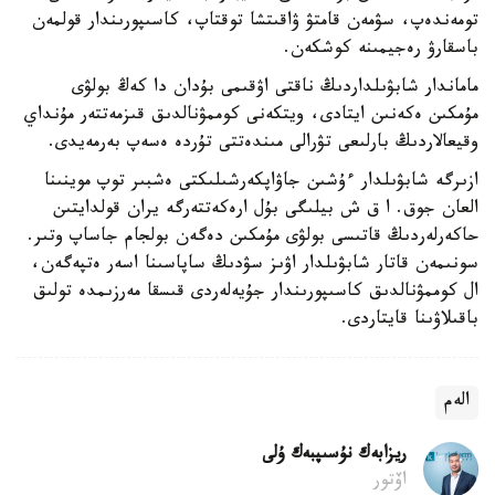
تومەندەپ، سۋمەن قامتۋ ۋاقىتشا توقتاپ، كاسىپورىندار قولمەن
باسقارۋ رەجيمىنە كوشكەن.
ماماندار شابۋىلداردىڭ ناقتى اۋقىمى بۇدان دا كەڭ بولۋى
مۇمكىن ەكەنىن ايتادى، ويتكەنى كوممۋنالدىق قىزمەتتەر مۇنداي
وقيعالاردىڭ بارلىعى تۋرالى مىندەتتى تۇردە ەسەپ بەرمەيدى.
ازىرگە شابۋىلدار ءۇشىن جاۋاپكەرشىلىكتى ەشبىر توپ موينىنا
العان جوق. ا ق ش بيلىگى بۇل ارەكەتتەرگە يران قولدايتىن
حاكەرلەردىڭ قاتىسى بولۋى مۇمكىن دەگەن بولجام جاساپ وتىر.
سونىمەن قاتار شابۋىلدار اۋىز سۋدىڭ ساپاسىنا اسەر ەتپەگەن،
ال كوممۋنالدىق كاسىپورىندار جۇيەلەردى قىسقا مەرزىمدە تولىق
باقىلاۋىنا قايتاردى.
الەم
ريزابەك نۇسىپبەك ۇلى
اۆتور