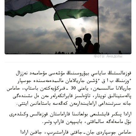
Фото: Анадолы
قوزعالىستىڭ ساياسي بيۋروسىنىڭ مۇشەسى مۋحاممەد نەززال
ءوزىنىڭ ب ا ق ءۇشىن جاريالاعان مالىمدەمەسىندە جوسپار
جاريالانا سالىسىمەن، ياعني 30 -قىركۇيەكتەن باستاپ، حاماس
پالەستينالىق توپتار، تاۋەلسىز قايراتكەرلەر مەن ەل ىشىندەگى
جانە سىرتىنداعى اراعايىندارمەن كەڭەسە باستاعانىن ايتتى.
ارادا پىكىر قايشىلىعى بولعانىنا قاراماستان قوزعالىس وكىلدەرى
بۇل ماسەلەگە سالماقتى، بايىپپەن قاراپ وتىر.
حاماس جوسپاردى جان-جاقتى قاراستىرىپ، جاقىن ارادا