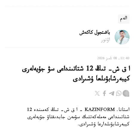
الەم
باقىتجول كاكەش
اۆتور
11:40, 08 تامىز 2026
ا ق ش- تىڭ 12 شتاتىنداعى سۋ جۇيەلەرى
كيبەرشابۋىلعا ۇشىرادى
استانا. KAZINFORM – ا ق ش- تىڭ كەمىندە 12
شتاتىنداعى مەملەكەتتىك سۋمەن جابدىقتاۋ جۇيەلەرى
كيبەرشابۋىلدارعا ۇشىرادى.