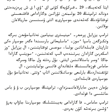
ايتا كەتەيىك، 29 -قىركۇيەك كۇنى اق ءۇي ا ق ش پرەزيدەنتى
دونالد ترامپتىڭ 20 بولىمنەن تۇراتىن «گازاداعى قاقتىعىستى
توقتاتۋدىڭ كەشەندى جوسپارى» اتتى ۇسىنىسىن جاريالاعان
بولاتىن.
ترامپ يزرايل پرەمەر- ءمينيسترى بينيامين نەتانياحۋمەن بىرگە
وتكىزگەن باسپا ءسوز- ءماسليحاتى بارىسىندا ەگەر جوسپار ەكى
تاراپتان قابىلداناتىن بولسا، سوعىس توقتايتىنىن، ال يزرايل ءوز
اسكەرىن گازادان بىرتىندەپ الىپ كەتەتىنىن، ءسويتىپ گازادا
جاڭا ءومىر باستالاتىنىن ايتتى. بۇل رەتتە ول جاڭا ومىرگە
حاماس قوزعالىسىنىڭ ەشقانداي قاتىسى بولمايتىنىن، ال
تۇتقىنداردىڭ بارلىعى بوساتىلاتىنىن اتاپ ءوتتى. نەتانياحۋ بۇل
جوسپاردى قابىلدادى.
بۇعان دەيىن حابارلاعانىمىزداي، ترامپتىڭ جوسپارىن ب ۇ ۇ باس
حاتشىسى دا قولدادى.
ترامپ حاماس- قا گازاداعى بەيبىتشىلىك جوسپارىنا جاۋاپ بەرۋ
ءۇشىن بىرنەشە كۇن بەردى.