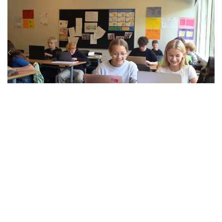
Фото: Euronews
نەگىزگى شارالاردىڭ ءبىرى - نەگىزگى جازباشا تاپسىرمالاردى
مىندەتتى تۇردە اۋىزشا قورعاۋدى ەنگىزۋ. جىل سايىن شامامەن 9
مىڭ مەكتەپ وقۋشىسى وسىنداي تاپسىرمالاردى دايىندايدى،
ەندى ولار ءوز بىلىمدەرىن اۋىزشا ەمتيحان كەزىندە قوسىمشا
دالەلدەۋى كەرەك.
بۇل شارالار 16 جاستان اسقان ورتا مەكتەپ وقۋشىلارىنا قاتىستى