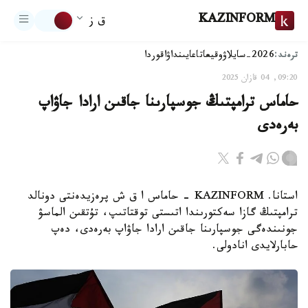
KAZINFORM
ق ز
ترەند:
2026-سايلاۋ
وقيعا
تاعايىنداۋ
اقوردا
09:20, 04 قازان 2025
حاماس ترامپتىڭ جوسپارىنا جاقىن ارادا جاۋاپ
بەرەدى
استانا. KAZINFORM - حاماس ا ق ش پرەزيدەنتى دونالد
ترامپتىڭ گازا سەكتورىندا اتىستى توقتاتىپ، تۇتقىن الماسۋ
جونىندەگى جوسپارىنا جاقىن ارادا جاۋاپ بەرەدى، دەپ
حابارلايدى انادولى.