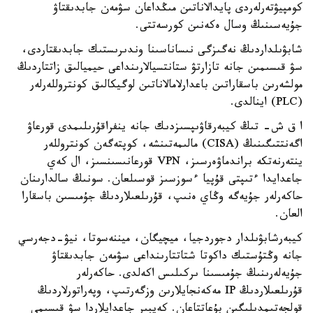
كومپيۋتەرلەردى پايدالاناتىن مىڭداعان سۋمەن جابدىقتاۋ
جۇيەسىنىڭ وسال ەكەنىن كورسەتتى.
شابۋىلداردىڭ نەگىزگى نىساناسىنا وندىرىستىك جابدىقتاردى،
سۋ قىسىمىن جانە تازارتۋ ستانتسيالارىنداعى حيميالىق زاتتاردىڭ
مولشەرىن باسقاراتىن باعدارلامالاناتىن لوگيكالىق كونتروللەرلەر
(PLC) اينالدى.
ا ق ش- تىڭ كيبەرقاۋىپسىزدىك جانە ينفراقۇرىلىمدى قورعاۋ
اگەنتتىگىنىڭ (CISA) مالىمەتىنشە، كوپتەگەن كونتروللەر
ينتەرنەتكە براندماۋەرسىز، VPN قورعانىسىنسىز، ال كەي
جاعدايدا ءتىپتى قۇپيا ءسوزسىز قوسىلعان. سونىڭ سالدارىنان
حاكەرلەر جۇيەگە وڭاي ەنىپ، قۇرىلعىلاردىڭ جۇمىسىن باسقارا
العان.
كيبەرشابۋىلدار دجوردجيا، ميچيگان، ميننەسوتا، نيۋ-دجەرسي
جانە وڭتۇستىك داكوتا شتاتتارىنداعى سۋمەن جابدىقتاۋ
جۇيەلەرىنىڭ جۇمىسىنا ىركىلىس اكەلدى. حاكەرلەر
قۇرىلعىلاردىڭ IP مەكەنجايلارىن وزگەرتىپ، وپەراتورلاردىڭ
قولجەتىمدىلىگىن بۇعاتتاعان. كەيبىر جاعدايلاردا سۋ قىسىمى