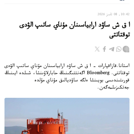
10:42, 08 تامىز 2026
ا ق ش ساۋد ارابياسىنان مۇناي ساتىپ الۋدى
توقتاتتى
استانا.قازاقپارات - ا ق ش ساۋد ارابياسىنان مۇناي ساتىپ الۋدى
توقتاتتى. Bloomberg اگەنتتىگىنىڭ حابارلاۋىنشا، شىلدە ايىنىڭ
قورىتىندىسى بويىنشا ەلگە ساۋديالىق مۇناي مۇلدە
جەتكىزىلمەگەن.