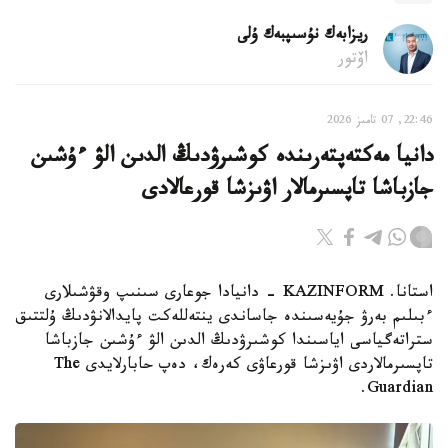
ريزابەك نۇسىپبەك ۇلى
اۆتور
22:46, 07 تامىز 2026
دانيا مەكتەپتەرىندە كوشىرۋدىڭ الدىن الۋ ءۇشىن
جازباشا تاپسىرمالار اۋىزشا قورعالادى
استانا. KAZINFORM - دانيادا جوعارى سىنىپ وقۋشىلارى
ءبىلىم بەرۋ جۇيەسىندە جاساندى ينتەللەكت پايدالانۋدىڭ ۇلتتىق
ستراتەگياسى اياسىندا كوشىرۋدىڭ الدىن الۋ ءۇشىن جازباشا
تاپسىرمالاردى اۋىزشا قورعاۋى كەرەك، دەپ حابارلايدى The
Guardian.