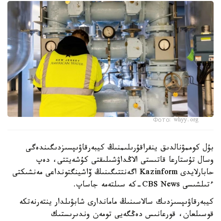
Фото: whyy.org
بۇل كوممۋنالدىق ينفراقۇرىلىمنىڭ كيبەرقاۋىپسىزدىگىندەگى
وسال تۇستارعا قاتىستى الاڭداۋشىلىقتى كۇشەيتتى، دەپ
حابارلايدى Kazinform اگەنتتىگىنىڭ ۆاشينگتونداعى مەنشىكتى
ءتىلشىسى CBS News-كە سىلتەمە جاساپ.
كيبەرقاۋىپسىزدىك سالاسىنىڭ ماماندارى شابۋىلدار ينتەرنەتكە
قوسىلعان، قورعانىس دەڭگەيى تومەن وندىرىستىك