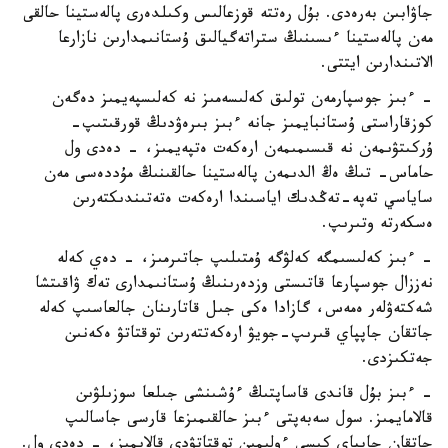
جاۋابىن بەرەدى. بۇل رەتتە قوزعالىس وكىلدەرى پالەستينا حالقى
مەن پالەستينا ءىسىنىڭ ستراتەگيالىق ۇستانىمدارىن نازارعا
الاتىندارىن ايتتى.
- ءبىز جوسپارمەن تولىق كەلىسەمىز نە كەلىسپەيمىز دەگەن
كوزقاراستى ۇستانبايمىز جانە ءبىز بىرەۋدىڭ قورقىتىپ-
ۇركىتۋىمەن نە قىسىمىمەن ارەكەت ەتپەيمىز، - دەدى ول
حاماس- تىڭ ەڭ الدىمەن پالەستينا حالقىنىڭ مۇددەسى مەن
ساياسي تەپە-تەڭدىك اياسىندا ارەكەت ەتەتىندىكتەرىن
ەسكەرتە وتىرىپ.
- ءبىز كەلىسىمگە كەلۋگە ۇمتىلىپ جاتىرمىز، - دەي كەلە
نەززال جوسپارعا قاتىستى وزدەرىنىڭ ۇستانىمدارى تەك ۋاقىتشا
شەكتەۋلەر ەمەس، گازادا ەكى جىل قاتارىنان جالعاسىپ كەلە
جاتقان جاپپاي قىرىپ-جويۋ ارەكەتتەرىن توقتاتۋ ەكەنىن
جەتكىزدى.
- ءبىز بۇل قاندى قاساپتىڭ ءۇشىنشى جىلعا سوزىلۋىن
قالامايمىز. سول سەبەپتى ءبىز حالقىمىزعا قارسى جاسالىپ
جاتقان جاپپاي كىسى ءولىمىن توقتاتۋدى قالايمىز، - دەدى ول.