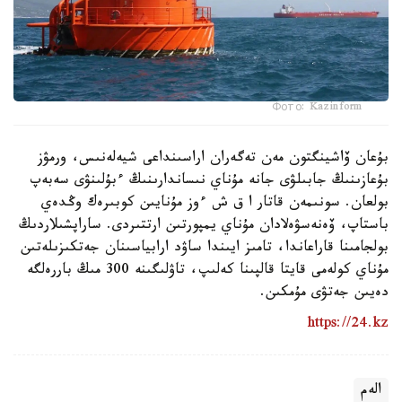
Фото: Kazinform
بۇعان ۆاشينگتون مەن تەگەران اراسىنداعى شيەلەنىس، ورمۋز
بۇعازىنىڭ جابىلۋى جانە مۇناي نىساندارىنىڭ ءبۇلىنۋى سەبەپ
بولعان. سونىمەن قاتار ا ق ش ءوز مۇنايىن كوبىرەك وڭدەي
باستاپ، ۆەنەسۋەلادان مۇناي يمپورتىن ارتتىردى. ساراپشىلاردىڭ
بولجامىنا قاراعاندا، تامىز ايىندا ساۋد ارابياسىنان جەتكىزىلەتىن
مۇناي كولەمى قايتا قالپىنا كەلىپ، تاۋلىگىنە 300 مىڭ باررەلگە
دەيىن جەتۋى مۇمكىن.
https://24.kz
الەم