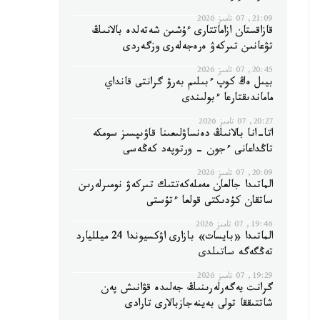
21:09, 07 تامىز 2026
قازاقستان ازاماتتارى ءۇشىن شەتەلدە بالانىڭ
تۋعانىن تىركەۋ ەرەجەلەرى وزگەردى
20:45, 07 تامىز 2026
بيىل ەڭ كوپ ءبىلىم بەرۋ گرانتى قانداي
ماماندىقتارعا ءبولىندى
20:27, 07 تامىز 2026
اتا-انا بالانىڭ دەنساۋلىعىنا قاۋىپسىز سومكە
تاڭداعانى ءجون - ورتوپەد كەڭەسى
20:09, 07 تامىز 2026
الماتىدا جالعان مەملەكەتتىك تىركەۋ نومىرلەرىن
ساتقان كۇدىكتى قولعا ءتۇستى
19:46, 07 تامىز 2026
الماتىدا «بايسات» بازارى اۋكسيوندا 24 ميلليارد
تەڭگەگە ساتىلدى
19:29, 07 تامىز 2026
گرانت يەگەرلەرىنىڭ جەلىدە قۋانىش پەن
شاتتىققا تولى بەينەجازبالارى تارادى