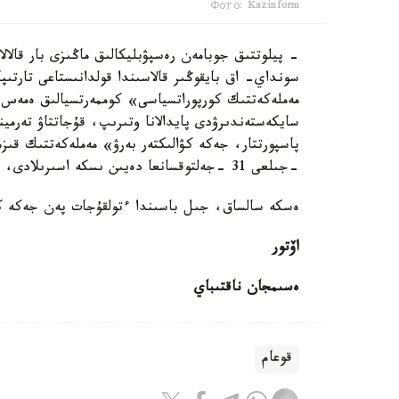
Фото: Kazinform
- پيلوتتىق جوبامەن رەسپۋبليكالىق ماڭىزى بار قالالا
سونداي- اق بايقوڭىر قالاسىندا قولدانىستاعى تارتىپكە
مەملەكەتتىك كورپوراتسياسى» كوممەرتسيالىق ەمەس ا
سايكەستەندىرۋدى پايدالانا وتىرىپ، قۇجاتتاۋ تەرمينا
-جىلعى 31 -جەلتوقسانعا دەيىن ىسكە اسىرىلادى، - دەلىنگەن باسپا ءسوز- رەليزدە.
ەسكە سالساق، جىل باسىندا ءتولقۇجات پەن جەكە كۋ
اۆتور
ەسىمجان ناقتىباي
قوعام