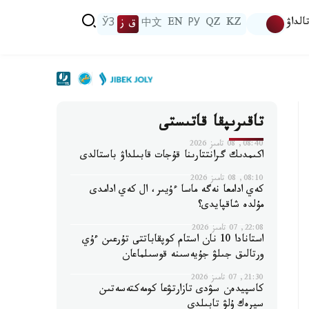
الداۋ
KZ
QZ
РУ
EN
中文
ق ز
ЎЗ
تاقىرىپقا قاتىستى
08:40, 08 تامىز 2026
اكىمدىك گرانتتارىنا قۇجات قابىلداۋ باستالدى
08:10, 08 تامىز 2026
كەي ادامعا نەگە ماسا ءۇيىر، ال كەي ادامدى
مۇلدە شاقپايدى؟
22:08, 07 تامىز 2026
استانادا 10 نان استام كوپقاباتتى تۇرعىن ءۇي
ورتالىق جىلۋ جۇيەسىنە قوسىلماعان
21:30, 07 تامىز 2026
كاسپيدەن سۋدى تازارتۋعا كومەكتەسەتىن
سيرەك ۇلۋ تابىلدى