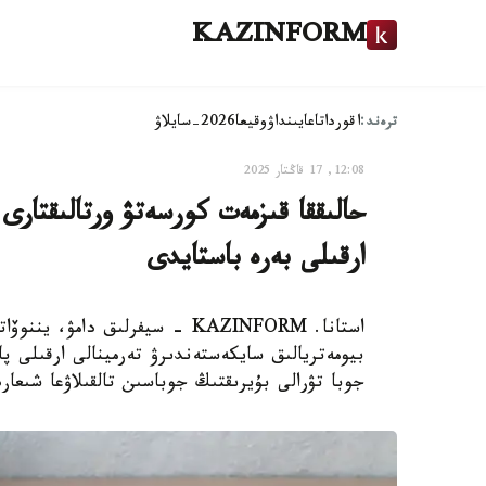
KAZINFORM
ترەند:
اقوردا
تاعايىنداۋ
وقيعا
2026-سايلاۋ
12:08, 17 قاڭتار 2025
حالىققا قىزمەت كورسەتۋ ورتالىقتار
ارقىلى بەرە باستايدى
استانا. KAZINFORM - سيفرلىق دا
بيومەتريالىق سايكەستەندىرۋ تەرمينالى ارقىلى پا
جوبا تۋرالى بۇيرىقتىڭ جوباسىن تالقىلاۋعا شىعار