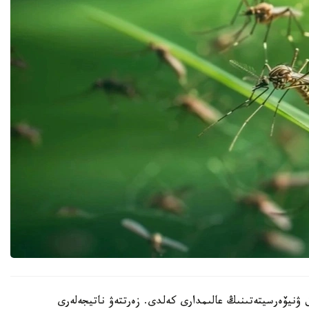
 ۋنيۆەرسيتەتىنىڭ عالىمدارى كەلدى. زەرتتەۋ ناتيجەلەرى