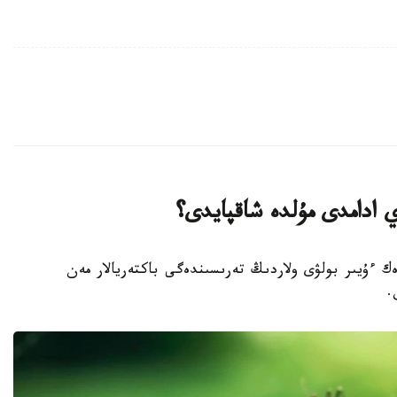
ي ادامدى مۇلدە شاقپايدى؟
رەك ءۇيىر بولۋى ولاردىڭ تەرىسىندەگى باكتەريالار مەن
.