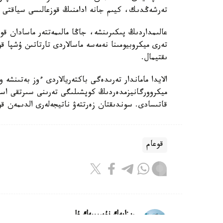
تەرشەڭدىك، كيىم جانە ادامنىڭ قوزعالىسى سياقتى با
عالىمداردىڭ پىكىرىنشە، جاڭا مالىمەتتەر ماسادان قور
تەرى ميكروبيومىنا نەمەسە ماسالاردى تارتاتىن ۇشپا قو
ىقتيمال.
الايدا ماماندار تەرىدەگى باكتەريالاردى ءوز بەتىنشە
ميكروورگانيزمدەردىڭ كوپشىلىگى تەرىنى سىرتقى اسەر
قاتىسادى. سوندىقتان زەرتتەۋ ناتيجەلەرى الدىمەن قو
قوعام
ريزابەك نۇسىپبەك ۇلى