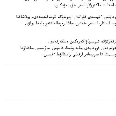
سقا دا فاكتورلار اسەر ەتۋى مۇمكىن.
عايتىن ءتيىمدى قۇرالدار ازىرلەۋگە كومەكتەسەدى. بولاشاقتا
سىلىستارعا اسەر ەتەتىن جاڭا رەپەللەنتتەر پايدا بولۋى
 وزگەرتۋگە تىرىسپاۋ كەرەگىن ەسكەرتەدى.
لەردەن قورعايدى جانە ونىڭ قالىپتى ساۋلىعىن ساقتاۋعا
سىمشا تاجىريبەلەر ارقىلى راستالۋعا ءتيىس.