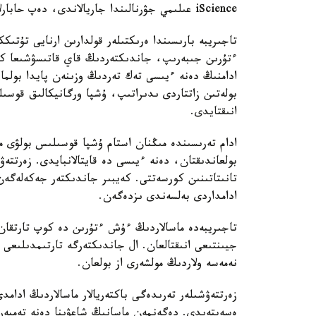
iScience عىلىمي جۋرنالىندا جاريالاندى، دەپ حابارلايدى turkystan.kz.
تاجىريبە بارىسىندا ەرىكتىلەر قولدارىن ارنايى تۇتىك
ءتۇرىن جىبەرىپ، جاندىكتەردىڭ قاي قاتىسۋشىعا كوبى
ادامنىڭ دەنە ءيىسى تەك تەردىڭ وزىنەن پايدا بولما
بولەتىن زاتتاردى ىدىراتىپ، ۇشپا ورگانيكالىق قوسىل
انىقتايدى.
ادام تەرىسىندە مىڭنان استام ۇشپا قوسىلىس بولۋى مۇ
بولعاندىقتان، دەنە ءيىسى دە قايتالانبايدى. زەرتتەۋ
تانىتاتىنىن كورسەتتى. كەيبىر جاندىكتەر جەكەلەگەن
ادامداردى بەلسەندى ىزدەگەن.
تاجىريبەدە ماسالاردىڭ ءۇش ءتۇرىن دە كوپ تارتقان 
جيىنتىعى انىقتالعان. ال جاندىكتەرگە تارتىمدىلىعى 
نەمەسە ولاردىڭ مولشەرى از بولعان.
زەرتتەۋشىلەر تەرىدەگى باكتەريالار ماسالاردىڭ ادامد
ەسەپتەيدى. دەگەنمەن ماسانىڭ شاعۋىنا دەنە تەمپەر