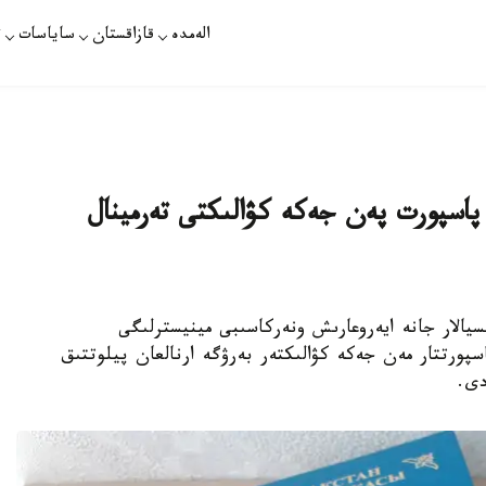
الەمدە
قازاقستان
ساياسات
ت
ى پاسپورت پەن جەكە كۋالىكتى تەرمينال
مۋ، يننوۆاتسيالار جانە ايەروعارىش ونەركاسىبى مينيسترلىگى
سپورتتار مەن جەكە كۋالىكتەر بەرۋگە ارنالعان پيلوتتىق
دى.