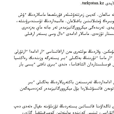
كە سالعان. كەيىن زەرتتەۋشىلەر قۇرىلعىعا ماسالاردىڭ ءۇش
رەك ۇمتىلاتىنىن باقىلاعان. عالىمداردىڭ تۇسىندىرۋىنشە،
يدى. تەرىدەگى ميكروورگانيزمدەر تەر جانە ماي بەزدەرى
ىستار تۇزەدى. ماسالار ادامدى ءدال وسى يىستەر ارقىلى
مكىن. ولاردىڭ مولشەرى مەن اراقاتىناسى ءار ادامدا ءارتۇرلى
 ءار ماسا ءتۇرىنىڭ بەلگىلى ءبىر يىستەرگە وزىندىك رەاكتسيا
 قوسىلىستاردان الشاقتاسا، ەندى ءبىرى ناقتى ءيىسى بار
ادامداردىڭ تەرىسىنەن باكتەريالاردىڭ بەلگىلى ءبىر
تومەن قاتىسۋشىلاردا بۇل ميكروورگانيزمدەر كەزدەسپەگەن
ى تاڭداۋىنا قاتىساتىن يىستەردىڭ تۇزىلۋىنە ىقپال ەتەدى دەپ
اتۋراسى، تىنىس كەزىندە بولىنەتىن كومىرقىشقىل گازى،