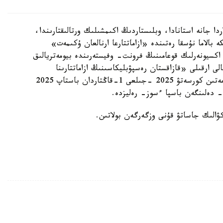
ردا جانە استانادا، وبلىستاردىڭ اكىمشىلىك ورتالىقتارىندا،
 بالاما نۇسقا رەتىندە «ازاماتتارعا ارنالعان ۇكىمەت»
كسيونەرلىك قوعامىنىڭ فرونت- وفيستەرىندە بيومەتريالىق
لى ارقىلى «قازاقستان رەسپۋبليكاسىنىڭ ازاماتتارىنا
پاسپورتتار، جەكە كۋالىكتەر بەرۋ» مەملەكەتتىك قىزمەتىن كورسەتۋ 2025 -جىلعى 1-قاڭتاردان باستاپ 2025
الىك جاساتۋ قۇنى وزگەرگەن بولاتىن.