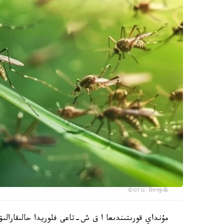
Фото: freepik
مۇنداي قورىتىندىعا ا ق ش-تاعى فلوريدا حالىقارالىق