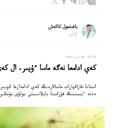
باقىتجول كاكەش
اۆتور
08:10, 08 تامىز 2026
كەي ادامعا نەگە ماسا ءۇيىر، ال كە
استانا.قازاقپارات ماسالاردىڭ كەي ادامدارعا كوبى
دەنە ءيىسىنىڭ قۇرامىنا بايلانىستى بولۋى مۇمكىن