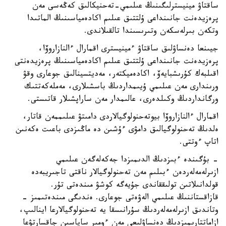
ساقتاۋ مينيسترلىگىنىڭ عىلىمي-تەحنيكالىق كەڭەسى مەن
پرەزيدەنت جانىنداعى ۇلتتىق عىلىم اكادەمياسىنىڭ الماتىدا
وتكەن بىرلەسكەن وتىرىسىندا تالقىلاندى.
جيىنعا دەنساۋلىق ساقتاۋ ءمينيسترى اقمارال ءالنازاروۆا،
پرەزيدەنت جانىنداعى ۇلتتىق عىلىم اكادەمياسىنىڭ پرەزيدەنتى
اقىلبەك كۇرىشبايەۆ، اكادەميكتەر، مەديتسينالىق جوعارى وقۋ
ورىندارى مەن عىلىمي ۇيىمداردىڭ باسشىلارى، مەملەكەتتىك
ورگانداردىڭ وكىلدەرى، عالىمدار مەن ساراپشىلار قاتىستى.
اقمارال ءالنازاروۆا بيوتەحنولوگيالاردى دامىتۋ عىلىممەن قاتار،
ەلدىڭ تەحنولوگيالىق دامۋى ءۇشىن دە ماڭىزدى باعىت ەكەنىن
اتاپ ءوتتى.
- بۇگىندە ءبىزدىڭ الدىمىزدا جەكەلەگەن عىلىمي
ازىرلەمەلەردەن ءبىلىم مەن تەحنولوگيالار ناقتى تاجىريبەدە
قولدانىلاتىن تولىققاندى جۇيەگە كوشۋ مىندەتى تۇر.
قازاقستاننىڭ عىلىمي الەۋەتى جوعارى. ەندىگى مىندەتىمىز -
وتاندىق ازىرلەمەلەردىڭ سۇرانىسقا يە تەحنولوگيالارعا اينالىپ،
ازاماتتارىمىزدىڭ دەنساۋلىعى مەن ءومىر ساپاسىن جاقسارتۋعا