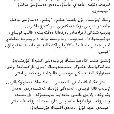
قىزمەت ەتۋىنە جاعداي جاساۋ،-دەدى دەنساۋلىق ساقتاۋ
ءمينيسترى.
ونىڭ ايتۋىنشا، بۇل باعىتتا عىلىم، ءبىلىم، دەنساۋلىق ساقتاۋ
جانە ءوندىرىس مۇمكىندىكتەرىن بىرىكتىرۋ ماڭىزدى.
پەرسپەكتيۆالى ازىرلەمەلەر زەرتحانا دەڭگەيىندە قالىپ قويماي،
دياگنوستيكادا، ەمدەۋدە، وندىرىستە جانە ادام ومىرىنە تىكەلەي
اسەر ەتەتىن باسقا دا سالالاردا پراكتيكالىق قولدانىسقا ەنگىزىلۋى
ءتيىس.
ۇلتتىق عىلىم اكادەمياسىنىڭ پرەزيدەنتى اقىلبەك كۇرىشبايەۆ
ستراتەگيانىڭ نەگىزگى مىندەتتەرىنىڭ ءبىرى قازاقستاندا تولىق
تەحنولوگيالىق تسيكل جۇيەسىن قالىپتاستىرۋ ەكەنىن ايتتى.
- ستراتەگيانىڭ باستى ناتيجەسى - تەك جاڭا تەحنولوگيالاردى
ازىرلەپ قانا قويماي، الەمدەگى ۇزدىك شەشىمدەردى جەدەل
يگەرۋگە، ولاردى ۇلتتىق جاعدايعا بەيىمدەۋگە، ەل ىشىندە
وندىرۋگە، قولدانۋعا جانە ودان ءارى جەتىلدىرۋگە قابىلەتتى
ءتيىمدى جۇيە قۇرۋ،-دەدى اقىلبەك كۇرىشبايەۆ.