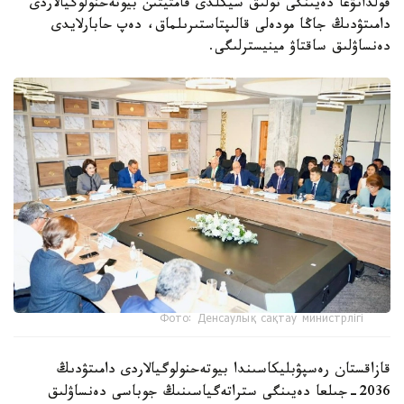
قولدانۋعا دەيىنگى تولىق سيكلدى قامتيتىن بيوتەحنولوگيالاردى
دامىتۋدىڭ جاڭا مودەلى قالىپتاستىرىلماق، دەپ حابارلايدى
دەنساۋلىق ساقتاۋ مينيسترلىگى.
Фото: Денсаулық сақтау министрлігі
قازاقستان رەسپۋبليكاسىندا بيوتەحنولوگيالاردى دامىتۋدىڭ
2036-جىلعا دەيىنگى ستراتەگياسىنىڭ جوباسى دەنساۋلىق