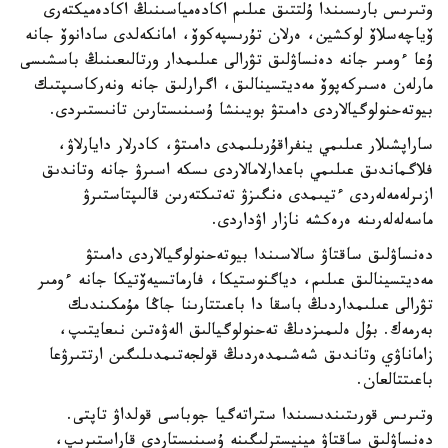
وتىرىس بارىسىندا ۇلتتىق عىلىم اكادەمياسىنىڭ اكادەميكتەرى
ۆياچەسلاۆ لوكشين، ەرلان تۇرىسپەكوۆ، امانكەلدى سادانوۆ جانە
ۇعا ءومىر جانە دەنساۋلىق تۋرالى عىلىمدار ورتالىعىنىڭ باسشىسى
مارلەن ەسىركەپوۆ مەديتسينالىق، اگرارلىق جانە ونەركاسىپتىك
بيوتەحنولوگيالاردى دامىتۋ بويىنشا ۇسىنىستارىن تانىستىردى.
ساراپشىلار عىلىمي ينفراقۇرىلىمدى دامىتۋ، كادرلار دايارلاۋ،
فلاگماندىق عىلىمي باعدارلامالاردى ىسكە اسىرۋ جانە وتاندىق
ازىرلەمەلەردى ءتيىمدى ەنگىزۋ تەتىكتەرىن قالىپتاستىرۋ
ماسەلەلەرىنە ەرەكشە نازار اۋداردى.
دەنساۋلىق ساقتاۋ سالاسىندا بيوتەحنولوگيالاردى دامىتۋ
مەديتسينالىق عىلىم، دياگنوستيكا، فارماتسيەۆتيكا جانە ءومىر
تۋرالى عىلىمداردىڭ باسقا دا باعىتتارىنا جاڭا مۇمكىندىك
بەرمەك. بۇل ەلىمىزدىڭ تەحنولوگيالىق الەۋەتىن نىعايتىپ،
زاماناۋي وتاندىق شەشىمدەردىڭ قولجەتىمدىلىگىن ارتتىرۋعا
باعىتتالعان.
وتىرىس قورىتىندىسىندا ستراتەگيا جوباسى قولداۋ تاپتى.
دەنساۋلىق ساقتاۋ مينيسترلىگىنە ۇسىنىستاردى قاراستىرىپ،