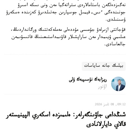
نەگىزدەلگەن باستامالاردى ستراتەگيا مەن ونى ىسكە اسىرۋ
جونىندەگى ءىس-قيمىل جوسپارىن جەتىلدىرۋ كەزىندە ەسكەرۋ
ۇسىنىلدى.
قۇجاتتى ازىرلەۋ جۇمىسى مۇددەلى مەملەكەتتىك ورگانداردىڭ،
عىلىمي ۇيىمدار مەن ساراپشىلار قاۋىمداستىعىنىڭ قاتىسۋىمەن
جالعاسادى.
بيلىك جانە ساياسات
ريزابەك نۇسىپبەك ۇلى
اۆتور
09:12, 08 تامىز 2026
شىڭداعى جاۋىنگەرلەر: ەلىمىزدە اسكەري الپينيستەر
قالاي دايارلانادى