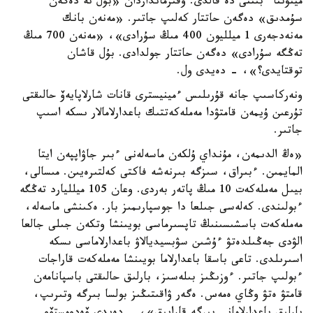
مينۋتتا ءبىتتى دە قالدى. وقىرمانداردان «بۇل نە دەگەن
سۇمدىق» دەگەن حاتتار كەلىپ جاتىر. «مەنەن بانك
مەنەدجەرى 1 ميلليون 400 مىڭ سۇرادى»، «مەنەن 700 مىڭ
تەڭگە سۇرادى» دەگەن حاتتار جولدادى. بۇل قاشان
توقتايدى؟»، - دەيدى ول.
ونەركاسىپ جانە قۇرىلىس ءمينيسترى قانات شارلاپايەۆ حالىقتى
تۇرعىن ۇيمەن قامتۋدا مەملەكەتتىك باعدارلامالار ىسكە اسىپ
جاتىر.
«ەڭ الدىمەن، مۇنداي ۇلكەن ماسەلەنى ءبىر جاۋاپپەن ايتا
المايمىن. ءبىراق، سىزگە بىرنەشە فاكتى كەلتىرەيىن. مىسالى،
بيىل مەملەكەت 10 مىڭ پاتەر بەردى. وعان 105 ميلليارد تەڭگە
ءبولىندى. كەلەسى جىلعا دا جوسپارىمىز بار. ەكىنشى ماسەلە،
مەملەكەت باسشىسىنىڭ تاپسىرماسى بويىنشا وتكەن جىلى جالعا
الۋدى جەڭىلدەتۋ ءۇشىن سۋبسيديالاۋ باعدارلاماسى ىسكە
اسىرىلدى. تاعى باسقا باعدارلاما بويىنشا مەملەكەت قاراجات
ءبولىپ جاتىر. ءوزىڭىز بىلەسىز، بارلىق حالىقتى باسپانامەن
قامتۋ ەتۋ وڭاي ەمەس. ەگەر ۋاقىتىڭىز بولسا بىرگە وتىرىپ،