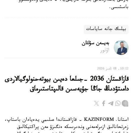
بارلىق باعدارلامانى بىرگە قارايىق»، - دەيدى ۆەدومستۆو
باسشىسى.
بيلىك جانە ساياسات
بەيسەن سۇلتان
اۆتور
10:12, 08 تامىز 2026
قازاقستان 2036 -جىلعا دەيىن بيوتەحنولوگيالاردى
دامىتۋدىڭ جاڭا جۇيەسىن قالىپتاستىرماق
استانا. KAZINFORM - قازاقستاندا عىلىمي يدەيادان باستاپ،
زەرتحانالىق ازىرلەمەنى وندىرىسكە ەنگىزۋ مەن پراكتيكالىق