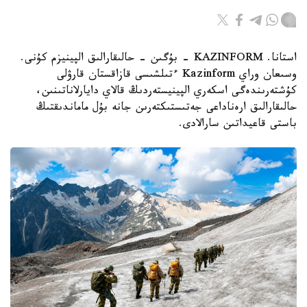
استانا. KAZINFORM - بۇگىن - حالىقارالىق الپينيزم كۇنى.
وسىعان وراي Kazinform ءتىلشىسى قازاقستان قارۋلى
كۇشتەرىندەگى اسكەري الپينيستەردىڭ قالاي دايارلاناتىنىن،
حالىقارالىق ارەناداعى جەتىستىكتەرىن جانە بۇل ماماندىقتىڭ
باستى قاعيداتىن سارالادى.