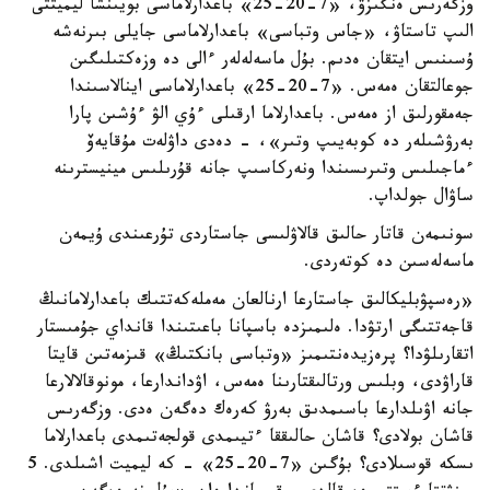
وزگەرىس ەنگىزۋ، «7-20-25» باعدارلاماسى بويىنشا ليميتتى
الىپ تاستاۋ، «جاس وتباسى» باعدارلاماسى جايلى بىرنەشە
ۇسىنىس ايتقان ەدىم. بۇل ماسەلەلەر ءالى دە وزەكتىلىگىن
جوعالتقان ەمەس. «7-20-25» باعدارلاماسى اينالاسىندا
جەمقورلىق از ەمەس. باعدارلاما ارقىلى ءۇي الۋ ءۇشىن پارا
بەرۋشىلەر دە كوبەيىپ وتىر»، - دەدى داۋلەت مۇقايەۆ
ءماجىلىس وتىرىسىندا ونەركاسىپ جانە قۇرىلىس مينيسترىنە
ساۋال جولداپ.
سونىمەن قاتار حالىق قالاۋلىسى جاستاردى تۇرعىندى ۇيمەن
ماسەلەسىن دە كوتەردى.
«رەسپۋبليكالىق جاستارعا ارنالعان مەملەكەتتىك باعدارلامانىڭ
قاجەتتىگى ارتۋدا. ەلىمىزدە باسپانا باعىتىندا قانداي جۇمىستار
اتقارىلۋدا؟ پرەزيدەنتىمىز «وتباسى بانكتىڭ» قىزمەتىن قايتا
قاراۋدى، وبلىس ورتالىقتارىنا ەمەس، اۋداندارعا، مونوقالالارعا
جانە اۋىلدارعا باسىمدىق بەرۋ كەرەك دەگەن ەدى. وزگەرىس
قاشان بولادى؟ قاشان حالىققا ءتيىمدى قولجەتىمدى باعدارلاما
ىسكە قوسىلادى؟ بۇگىن «7-20-25» - كە ليميت اشىلدى. 5