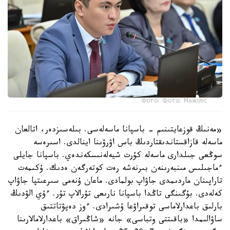
Фото: Фото: Мәжіліс
«مەنىڭ قوزعايتىنىم - باسپانا ماسەلەسى. بىلەسىزدەر، اتالعان
ماسەلە قازاقستاندىقتاردىڭ باس اۋرۋىنا اينالدى. اسىرەسە
سوڭعى جىلدارى ماسەلە كۇرت شيەلەنىسكەندەي. باسپانا جايلى
ءماجىلىس مىنبەرىنەن بىرنەشە رەت كوتەرگەن ەدىك. ۇكىمەت
تاراپىنان ماردىمدى جاۋاپ بولمادى. ماعان ۇنەمى سىرعىتپا جاۋاپ
كەلەدى. بۇگىنگى تاڭدا باسپانا نارىعى تۇرالاپ تۇر. ءۇي الۋدىڭ
بارلىق باعدارلاماسى توقىراۋعا ۇشىرادى. ءوز دەپۋتاتتىق
ساۋالىمدا «باقىتتى وتباسى» جانە «شاڭىراق» باعدارلامالارىنا