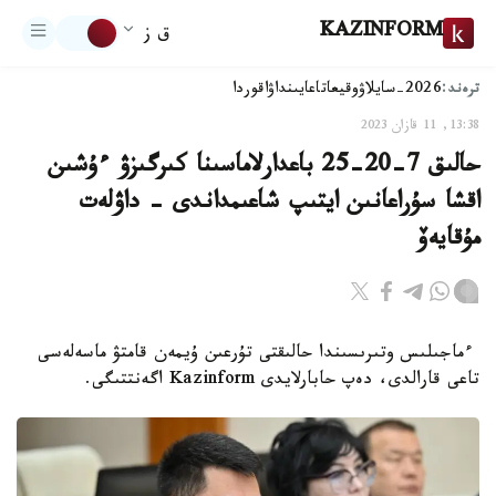
KAZINFORM
ق ز
ترەند:
2026-سايلاۋ
وقيعا
تاعايىنداۋ
اقوردا
13:38, 11 قازان 2023
حالىق 7-20-25 باعدارلاماسىنا كىرگىزۋ ءۇشىن
اقشا سۇراعانىن ايتىپ شاعىمداندى - داۋلەت
مۇقايەۆ
ءماجىلىس وتىرىسىندا حالىقتى تۇرعىن ۇيمەن قامتۋ ماسەلەسى
تاعى قارالدى، دەپ حابارلايدى Kazinform اگەنتتىگى.