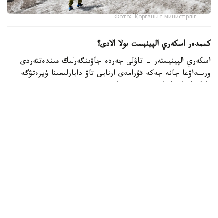
Фото: Қорғаныс министрліг
كىمدەر اسكەري الپينيست بولا الادى؟
اسكەري الپينيستەر - تاۋلى جەردە جاۋىنگەرلىك مىندەتتەردى
ورىنداۋعا جانە جەكە قۇرامدى ارنايى تاۋ دايارلىعىنا ۇيرەتۋگە
ماماندانعان اسكەري قىزمەتشىلەر.
- تاۋ دايارلىعى بويىنشا ارنايى بىلىكتىلىكتەن وتكەن اسكەري
قىزمەتشىلەر ەلىمىزدىڭ ءتۇرلى اسكەري بولىمدەرىندە قىزمەت
اتقارىپ، تاۋلى جەردەگى جاۋىنگەرلىك دايارلىقتى ۇيىمداستىرۋعا
جانە جەكە قۇرامدى وقىتۋعا ۇلەسىن قوسىپ كەلەدى، -
دەلىنگەن قورعانىس مينيسترلىگىنىڭ Kazinform اگەنتتىگىنە
بەرگەن جاۋابىندا.
اسكەري الپينيستىڭ دايارلىعى بىرنەشە بىلىكتىلىك دەڭگەيىنەن
تۇرادى. تاۋلى وڭىرلەردە جاۋىنگەرلىك مىندەتتەردىڭ ارتۋىنا
بايلانىستى مۇنداي ماماندارعا سۇرانىس ءوسىپ كەلەدى. وسىعان
وراي وقۋ باعدارلامالارىن جەتىلدىرۋ، نۇسقاۋشىلار قۇرامىن