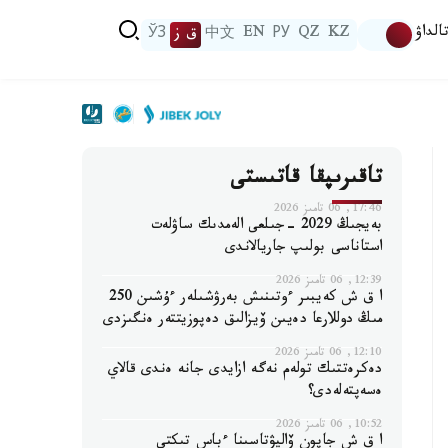
الداۋ
KZ
QZ
РУ
EN
中文
ق ز
ЎЗ
تاقىرىپقا قاتىستى
17:46, 06 تامىز 2026
بەيجىڭ 2029 -جىلعى الەمدىك ساۋلەت
استاناسى بولىپ جاريالاندى
12:39, 06 تامىز 2026
ا ق ش كەيبىر ءوتىنىش بەرۋشىلەر ءۇشىن 250
مىڭ دوللارعا دەيىن ۆيزالىق دەپوزيتتەر ەنگىزدى
12:10, 06 تامىز 2026
دەكرەتتىك تولەم نەگە ازايدى جانە ەندى قالاي
ەسەپتەلەدى؟
10:52, 06 تامىز 2026
ا ق ش جاپون ۆاليۋتاسىنا ءباس تىكتى