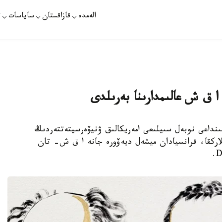
الەمدە
قازاقستان
ساياسات
ت
ا ق ش عالىمدارىنا بەرىلدى
ىلعى فيزيكا سالاسىنداعى نوبەل سىيلىعى امەريكالىق ۋنيۆەرسيتەتتەردىڭ
لاركقا، فرانسيادان ميشەل ديەۆورە جانە ا ق ش- تان