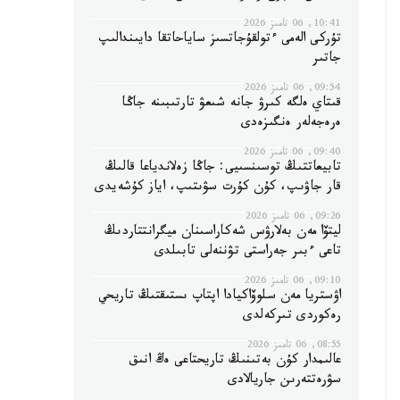
10:41, 06 تامىز 2026
تۇركى الەمى ءتولقۇجاتسىز ساياحاتقا دايىندالىپ
جاتىر
09:54, 06 تامىز 2026
قىتاي ەلگە كىرۋ جانە شىعۋ تارتىبىنە جاڭا
ەرەجەلەر ەنگىزەدى
09:40, 06 تامىز 2026
تابيعاتتىڭ توسىنسىيى: جاڭا زەلاندياعا قالىڭ
قار جاۋىپ، كۇن كۇرت سۋىتىپ، اياز كۇشەيدى
09:26, 06 تامىز 2026
ليتۆا مەن بەلارۋس شەكاراسىنان ميگرانتتاردىڭ
تاعى ءبىر جەراستى تۋننەلى تابىلدى
09:10, 06 تامىز 2026
اۋستريا مەن سلوۆاكيادا اپتاپ ىستىقتىڭ تاريحي
رەكوردى تىركەلدى
08:55, 06 تامىز 2026
عالىمدار كۇن بەتىنىڭ تاريحتاعى ەڭ انىق
سۋرەتتەرىن جاريالادى