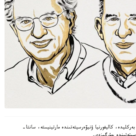
بەركليدە، كاليفورنيا ۋنيۆەرسيتەتىندە مارتينيستە، سانتا-
ەرسيتەتىندە جۇرگىزدى.