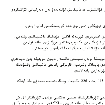
 كۆانتتىق- مەحانيكالىق تۋننەلدەۋ مەن ەنەرگيانى كۆانتتاۋدى
ىق فيزيكانى ءىس جۇزىندە كورسەتكەنىن اتاپ ءوتتى.
ىق اسەرلەردى كورسەتە الاتىن جۇيەنىڭ ماكسيمالدى ولشەمى،
ى. 2025 لاۋرەاتتارى ەلەكتر تىزبەگىمەن ەكسپەريمەنتتەر جۇرگىزدى جانە قولمەن
نە كۆانتتالعان ەنەرگيا دەڭگەيلەرىن كورسەتتى.
ىك، 2024 -جىلعى فيزيكا بويىنشا نوبەل سىيلىعى عالىمدار دجون حوپفيلد پەن دجەففري
ى پايدالانا وتىرىپ، قازىرگى زامانعى ماشينالىق وقىتۋدىڭ
رالدارىن پايدالاندى.
1901 -جىلدان بەرى فيزيكا بويىنشا نوبەل سىيلىعى 118 رەت، 226 عالىمعا، ونىڭ ىشىندە بەسەۋى عانا ايەلگە
عى لاۋرەاتتارىنىڭ ەسىمى بەلگىلى بولدى. لاۋرەاتتار ا ق ش
ەريك رامسدەلل جانە شيمون ساكاگۋچي. سىيلىق پەريفەريالىق