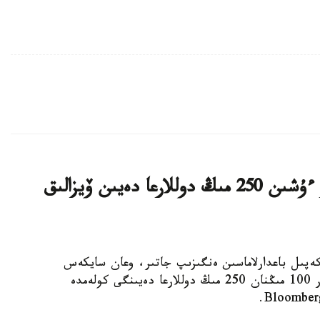
ا ق ش كەيبىر ءوتىنىش بەرۋشىلەر ءۇشىن 250 مىڭ دوللارعا دەيىن ۆيزالىق
ا ۆيزالىق كەپىل باعدارلاماسىن ەنگىزىپ جاتىر، وعان سايكەس
يمميگراتسيالىق ۆيزاعا كەيبىر ءوتىنىش بەرۋشىلەر 100 مىڭنان 250 مىڭ دوللارعا دەيىنگى كولەمدە