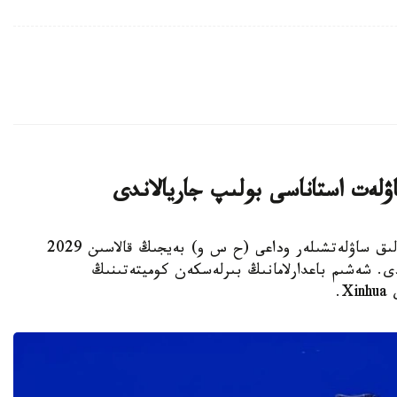
استانا. KAZINFORM - يۋنەسكو جانە حالىقارالىق ساۋلەتشىلەر وداعى (ح س و) بەيجىڭ قالاسىن 2029
ى. شەشىم باعدارلامانىڭ بىرلەسكەن كوميتەتىنىڭ
.