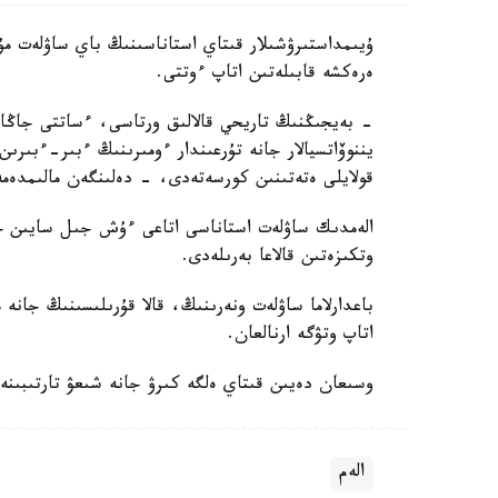
ۇيىمداستىرۋشىلار قىتاي استاناسىنىڭ باي ساۋلەت مۇر
ەرەكشە قابىلەتىن اتاپ ءوتتى.
- بەيجىڭنىڭ تاريحي قالالىق ورتاسى، ءساتتى جاڭارت
يننوۆاتسيالار جانە تۇرعىندار ءومىرىنىڭ ءبىر-ءبىرىن ق
قولايلى ەتەتىنىن كورسەتەدى، - دەلىنگەن مالىمدەمە
الەمدىك ساۋلەت استاناسى اتاعى ءۇش جىل سايىن حال
وتكىزەتىن قالاعا بەرىلەدى.
باعدارلاما ساۋلەت ونەرىنىڭ، قالا قۇرىلىسىنىڭ جانە 
اتاپ وتۋگە ارنالعان.
وسىعان دەيىن قىتاي ەلگە كىرۋ جانە شىعۋ تارتىبىنە
الەم