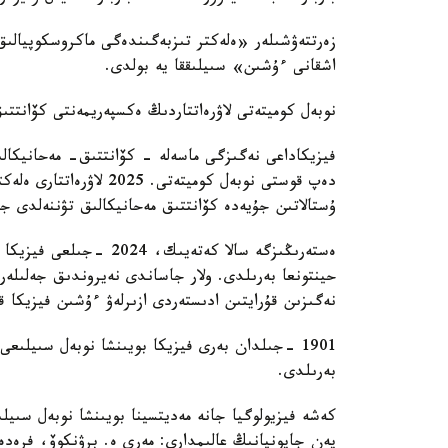
زەرتتەۋشىلەر «ەلەكتر تىزبەگىندەگى ماكروسكوپيالىق
اشقانى ءۇشىن» سىيلىققا يە بولدى.
نوبەل كوميتەتى لاۋرەاتتاردىڭ ەكسپەريمەنتى كۆانتت
فيزيكاداعى نەگىزگى ماسەلە - كۆانتتىق- مەحانيكال
دەپ قوستى نوبەل كوميتەت
ۇستالاتىن جۇيەدە كۆانتتىق مەحانيكالىق تۋننەلدى جا
ەستەرىڭىزگە سالا كەتەي
حينتونعا بەرىلدى. ولار جاساندى نەيروندىق جەلىلەرد
نەگىزىن قۇرايتىن ادىستەردى ازىرلەۋ ءۇشىن فيزيكا قۇ
بەرىلدى.
كەشە فيزيولوگيا جانە مەديتسينا بويىنشا نوبەل سىيلى
پەن جاپونيانىڭ عالىمدارى: مەري ە. برۋنكوۆ، فرەد