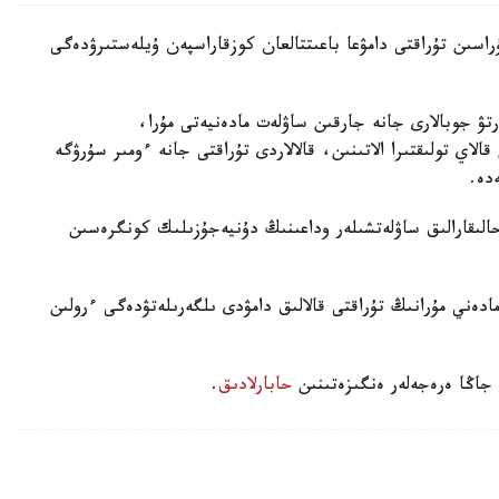
اسىن تۇراقتى دامۋعا باعىتتالعان كوزقاراسپەن ۇيلەستىرۋدەگى
ۋ جوبالارى جانە جارقىن ساۋلەت مادەنيەتى مۇرا،
الاي تولىقتىرا الاتىنىن، قالالاردى تۇراقتى جانە ءومىر سۇرۋگە
دە.
ىقارالىق ساۋلەتشىلەر وداعىنىڭ دۇنيەجۇزىلىك كونگرەسىن
مادەني مۇرانىڭ تۇراقتى قالالىق دامۋدى ىلگەرىلەتۋدەگى ءرولىن
 جاڭا ەرەجەلەر ەنگىزەتىنىن
حابارلادىق
.