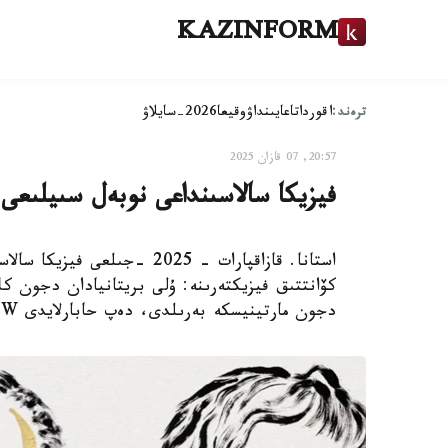
KAZINFORM
ترەند:
اقوردا
تاعايىنداۋ
وقيعا
2026-سايلاۋ
20:57, 07 قازان 2025
فيزيكا سالاسىنداعى نوبەل سىيلىعى 
استانا. قازاقپارات - 2025 -ج
كۆانتتىق فيزيكتەرىنە: ۇلى بريتانيادان دجون ك
دجون مارتينيسكە بەرىلدى، دەپ حابارلايدى DW.