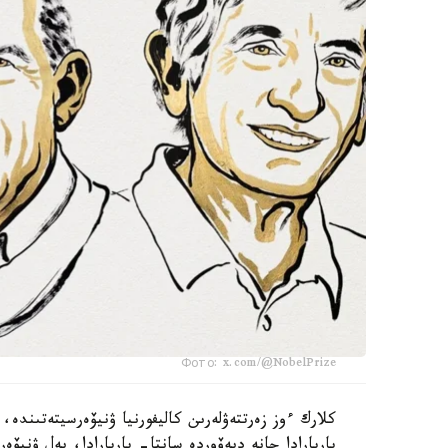
Фото: x.com/@NobelPrize
كلارك ءوز زەرتتەۋلەرىن كاليفورنيا ۋنيۆەرسيتەتىندە، 
باربارادا جانە ديەۆوردە سانتا- باربارادا، يەل ۋنيۆ