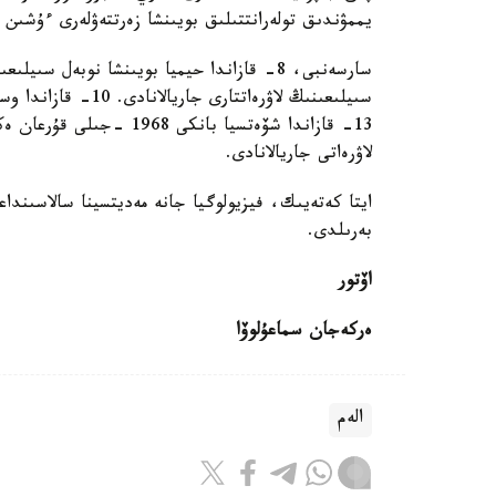
يممۋندىق تولەرانتتىلىق بويىنشا زەرتتەۋلەرى ءۇشىن 
سىيلىعىنىڭ لاۋرەاتت
13- قازاندا شۆەتسيا بانكى
لاۋرەاتى جاريالانادى.
ايتا كەتەيىك، فيزيولوگيا جانە مەديتسينا سالاسىند
بەرىلدى.
اۆتور
ەركەجان سماعۇلوۆا
الەم