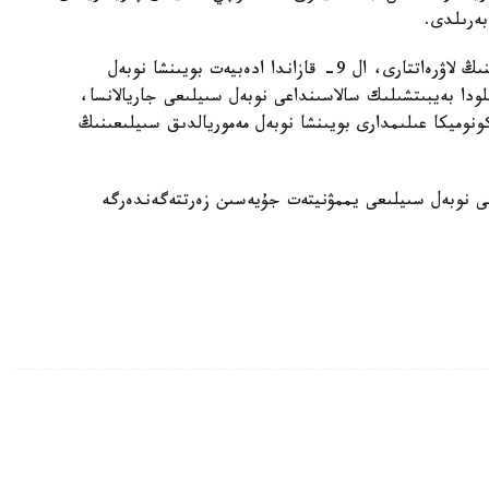
بەرىلدى.
سارسەنبى، 8- قازاندا حيميا بويىنشا نوبەل سىيلىعىنىڭ لاۋرەاتتارى، ال 9- قازاندا ادەبيەت بويىنشا نوبەل
ارى جاريالانادى. 10- قازاندا وسلودا بەيبىتشىلىك سالاسىنداعى نوبەل سىيلىعى جاريالانسا،
 1968 -جىلى قۇرعان ەكونوميكا عىلىمدارى بويىنشا نوبەل مەموريالدىق سىيلىعىنىڭ
اعى نوبەل سىيلىعى يممۋنيتەت جۇيەسىن زەرتتەگەندەرگە