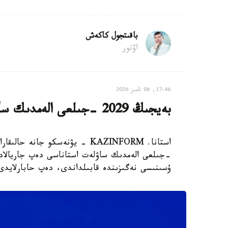
باقىتجول كاكەش
اۆتور
17:46, 06 تامىز 2026
بەيجىڭ 2029 -جىلعى الەمدىك ساۋلەت استاناسى بولىپ جاريالاندى
-جىلعى الەمدىك ساۋلەت استاناسى دەپ جاريالاد
ۇسىنىسى نەگىزىندە قابىلداندى، دەپ حابارلايدى Xinhua