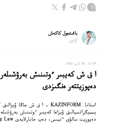
باقىتجول كاكەش
اۆتور
12:39, 06 تامىز 2026
دەپوزيتتەر ەنگىزدى
استانا. KAZINFORM – ا ق ش جاڭ
دەپوزيت سالۋى ءتيىس، دەپ حابارلايدى Bloomberg Law.