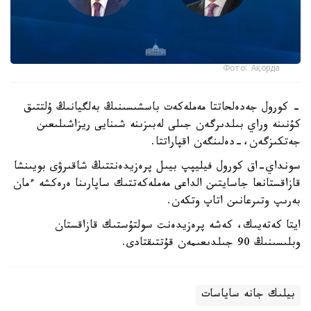
Фото: Ақорда
- كورول جەدەلحاتتا مەملەكەت باسشىسىنىڭ بەلگيانىڭ ۇلتتىق
كۇنىنە وراي بىلدىرگەن جىلى لەبىزىنە شىنايى ريزاشىلىعىن
جەتكىزگەن،-دەلىنگەن اقپاراتتا.
سونداي-اق كورول فيليپپ بيىل پرەزيدەنتتىڭ شاقىرۋى بويىنشا
قازاقستانعا جاسايتىن الداعى مەملەكەتتىك ساپارىنا ەرەكشە ءمان
بەرىپ وتىرعانىن اتاپ وتكەن.
ايتا كەتەيىك، كەشە پرەزيدەنت سولتۇستىك قازاقستان
وبلىسىنىڭ 90 جىلدىعىمەن قۇتتىقتادى.
بيلىك جانە ساياسات