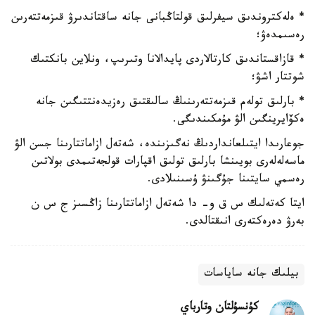
* ەلەكتروندىق سيفرلىق قولتاڭبانى جانە ساقتاندىرۋ قىزمەتتەرىن
رەسىمدەۋ؛
* قازاقستاندىق كارتالاردى پايدالانا وتىرىپ، ونلاين بانكتىك
شوتتار اشۋ؛
* بارلىق تولەم قىزمەتتەرىنىڭ سالىقتىق رەزيدەنتتىگىن جانە
ەكۆايرينگىن الۋ مۇمكىندىگى.
جوعارىدا ايتىلعانداردىڭ نەگىزىندە، شەتەل ازاماتتارىنا جسن الۋ
ماسەلەلەرى بويىنشا بارلىق تولىق اقپارات قولجەتىمدى بولاتىن
رەسمي سايتىنا جۇگىنۋ ۇسىنىلادى.
ايتا كەتەلىك س ق و- دا شەتەل ازاماتتارىنا زاڭسىز ج س ن
بەرۋ دەرەكتەرى انىقتالدى.
بيلىك جانە ساياسات
كۇنسۇلتان وتارباي