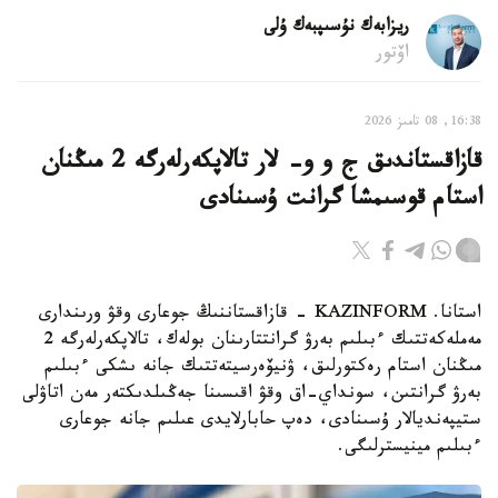
ريزابەك نۇسىپبەك ۇلى
اۆتور
16:38, 08 تامىز 2026
قازاقستاندىق ج و و- لار تالاپكەرلەرگە 2 مىڭنان
استام قوسىمشا گرانت ۇسىنادى
استانا. KAZINFORM - قازاقستاننىڭ جوعارى وقۋ ورىندارى
مەملەكەتتىك ءبىلىم بەرۋ گرانتتارىنان بولەك، تالاپكەرلەرگە 2
مىڭنان استام رەكتورلىق، ۋنيۆەرسيتەتتىك جانە ىشكى ءبىلىم
بەرۋ گرانتىن، سونداي-اق وقۋ اقىسىنا جەڭىلدىكتەر مەن اتاۋلى
ستيپەنديالار ۇسىنادى، دەپ حابارلايدى عىلىم جانە جوعارى
ءبىلىم مينيسترلىگى.