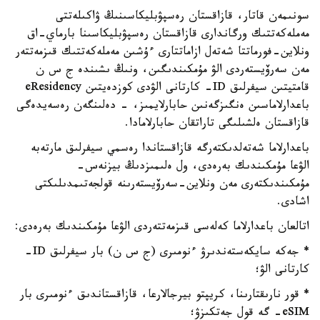
سونىمەن قاتار، قازاقستان رەسپۋبليكاسىنىڭ ۋاكىلەتتى
مەملەكەتتىك ورگاندارى قازاقستان رەسپۋبليكاسىنا بارماي-اق
ونلاين-فورماتتا شەتەل ازاماتتارى ءۇشىن مەملەكەتتىك قىزمەتتەر
مەن سەرۆيستەردى الۋ مۇمكىندىگىن، ونىڭ ىشىندە ج س ن
قامتيتىن سيفرلىق ID- كارتانى الۋدى كوزدەيتىن eResidency
باعدارلاماسىن ەنگىزگەنىن حابارلايمىز، - دەلىنگەن رەسەيدەگى
قازاقستان ەلشىلىگى تاراتقان حابارلامادا.
باعدارلاما شەتەلدىكتەرگە قازاقستاندا رەسمي سيفرلىق مارتەبە
الۋعا مۇمكىندىك بەرەدى، ول ەلىمىزدىڭ بيزنەس-
مۇمكىندىكتەرى مەن ونلاين-سەرۆيستەرىنە قولجەتىمدىلىكتى
اشادى.
اتالعان باعدارلاما كەلەسى قىزمەتتەردى الۋعا مۇمكىندىك بەرەدى:
* جەكە سايكەستەندىرۋ ءنومىرى (ج س ن) بار سيفرلىق ID-
كارتانى الۋ؛
* قور نارىقتارىنا، كريپتو بيرجالارعا، قازاقستاندىق ءنومىرى بار
eSIM- گە قول جەتكىزۋ؛