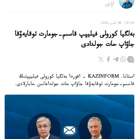
اۆتور
19:14, 08 تامىز 2026
بەلگيا كورولى فيليپپ قاسىم-جومارت توقايەۆقا
جاۋاپ حات جولدادى
استانا. KAZINFORM - اقوردا بەلگيا كورولى فيليپپتىڭ
قاسىم-جومارت توقايەۆقا جاۋاپ حات جولداعانىن حابارلادى.