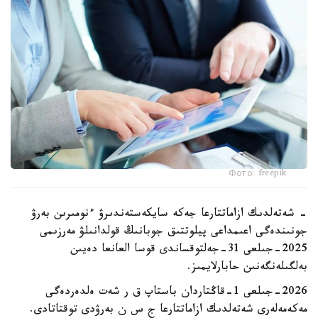
Фото: freepik
- شەتەلدىك ازاماتتارعا جەكە سايكەستەندىرۋ ءنومىرىن بەرۋ
جونىندەگى اعىمداعى پيلوتتىق جوبانىڭ قولدانىلۋ مەرزىمى
2025-جىلعى 31-جەلتوقساندى قوسا العانعا دەيىن
بەلگىلەنگەنىن حابارلايمىز.
2026-جىلعى 1-قاڭتاردان باستاپ ق ر شەت ەلدەردەگى
مەكەمەلەرى شەتەلدىك ازاماتتارعا ج س ن بەرۋدى توقتاتادى.