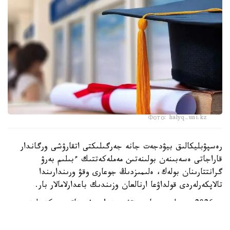
Фото: halyq-uni.kz
رەسپۋبليكالىق بيۋدجەت جانە جەرگىلىكتى اتقارۋشى ورگاندار
قاراجاتى ەسەبىنەن بولىنەتىن مەملەكەتتىك ءبىلىم بەرۋ
گرانتتارىنان بولەك، ەلىمىزدىڭ جوعارى وقۋ ورىندارىندا
تالاپكەرلەردى قولداۋعا ارنالعان وزىندىك باعدارلامالار بار.
- 2026 -جىلى جوعارى وقۋ ورىندارى ۇسىناتىن رەكتورلىق،
ۋنيۆەرسيتەتتىك جانە ىشكى ءبىلىم بەرۋ گرانتتارىنىڭ جالپى
سانى ەكى مىڭنان اسادى. گرانتتاردى بەرۋ تالاپتارىن ءار