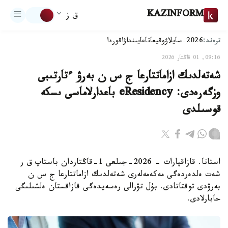
KAZINFORM
ق ز
ترەند:
2026-سايلاۋ
وقيعا
تاعايىنداۋ
اقوردا
09:16, 01 قاڭتار 2026
شەتەلدىك ازاماتتارعا ج س ن بەرۋ ءتارتىبى
وزگەرەدى: eResidency باعدارلاماسى ىسكە
قوسىلدى
استانا. قازاقپارات - 2026-جىلعى 1-قاڭتاردان باستاپ ق ر
شەت ەلدەردەگى مەكەمەلەرى شەتەلدىك ازاماتتارعا ج س ن
بەرۋدى توقتاتادى. بۇل تۋرالى رەسەيدەگى قازاقستان ەلشىلىگى
حابارلادى.