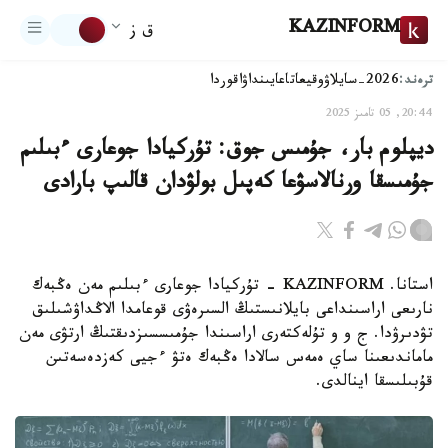
KAZINFORM
ق ز
ترەند:
2026-سايلاۋ
وقيعا
تاعايىنداۋ
اقوردا
20:44, 05 تامىز 2025
ديپلوم بار، جۇمىس جوق: تۇركيادا جوعارى ءبىلىم
جۇمىسقا ورنالاسۋعا كەپىل بولۋدان قالىپ بارادى
استانا. KAZINFORM - تۇركيادا جوعارى ءبىلىم مەن ەڭبەك
نارىعى اراسىنداعى بايلانىستىڭ السىرەۋى قوعامدا الاڭداۋشىلىق
تۋدىرۋدا. ج و و تۇلەكتەرى اراسىندا جۇمىسسىزدىقتىڭ ارتۋى مەن
ماماندىعىنا ساي ەمەس سالادا ەڭبەك ەتۋ ءجيى كەزدەسەتىن
قۇبىلىسقا اينالدى.