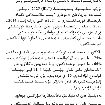
تەڭگەرىمسىزدىكتىڭ بەلگىسى رەتىندە قاراستىرىلىپ وتىر.
تۇركيا ستاتيستيكا ينستيتۋتىنىڭ (TـİK) 2025 -جىلعى
شىلدەدە جاريالاعان «جوعارى ءبىلىم سالاسىنداعى ەڭبەك
نارىعىنىڭ كورسەتكىشتەرى - 2024» اتتى زەرتتەۋىندە 2014-
2023 -جىلدار ارالىعىندا ديپلوم العان جاستاردىڭ كوپشىلىگى
ۇزاق جۇمىس ىزدەۋگە ءماجبۇر بولعانى جانە كوبىنە ءوز
ماماندىعىنا ساي كەلمەيتىن قىزمەتتەردى تاڭداۋعا تۋرا كەلگەنى
كورسەتىلگەن.
باكالاۆر دارەجەسىنە يە تۇلەكتەردىڭ جۇمىسپەن قامتىلۋ دەڭگەيى
%75- عا دەيىن، ال كوللەدج (كىشى قىزمەتكەر) تۇلەكتەرىندە
%66- عا دەيىن تومەندەگەن. ورتا ەسەپپەن باكالاۆرياتتى
ءتامامداعان جاس مامان جۇمىس تابۋعا 14,4 ايىن جۇمساسا،
كوللەدج تۇلەكتەرى 16 اي ىزدەيدى. بۇل كورسەتكىشتەر
ۋنيۆەرسيتەتتەردىڭ كادر دايارلاۋ جۇيەسىنىڭ تيىمدىلىگىنە
كۇمان تۋدىرىپ وتىر.
مەديتسينا مەن تەحنيكالىق ماماندىقتارعا سۇرانىس جوعارى
سونىمەن قاتار زەرتتەۋدە بىرنەشە وڭ مىسالدار كەلتىرىلگەن.