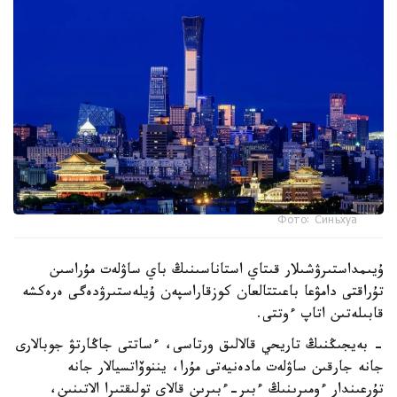
Фото: Синьхуа
ۇيىمداستىرۋشىلار قىتاي استاناسىنىڭ باي ساۋلەت مۇراسىن
تۇراقتى دامۋعا باعىتتالعان كوزقاراسپەن ۇيلەستىرۋدەگى ەرەكشە
قابىلەتىن اتاپ ءوتتى.
- بەيجىڭنىڭ تاريحي قالالىق ورتاسى، ءساتتى جاڭارتۋ جوبالارى
جانە جارقىن ساۋلەت مادەنيەتى مۇرا، يننوۆاتسيالار جانە
تۇرعىندار ءومىرىنىڭ ءبىر-ءبىرىن قالاي تولىقتىرا الاتىنىن،