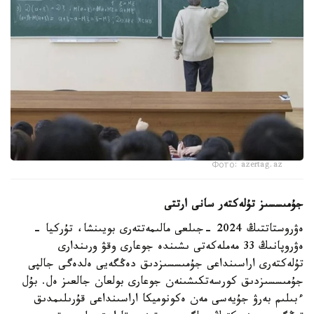
Фото: azertag.az
جۇمىسسىز تۇلەكتەر سانى ارتتى
ەۋروستاتتىڭ 2024 -جىلعى مالىمەتتەرى بويىنشا، تۇركيا -
ەۋروپانىڭ 33 مەملەكەتى ىشىندە جوعارى وقۋ ورىندارى
تۇلەكتەرى اراسىنداعى جۇمىسسىزدىق دەڭگەيى ەلدەگى جالپى
جۇمىسسىزدىق كورسەتكىشىنەن جوعارى بولعان جالعىز ەل. بۇل
ءبىلىم بەرۋ جۇيەسى مەن ەكونوميكا اراسىنداعى قۇرىلىمدىق