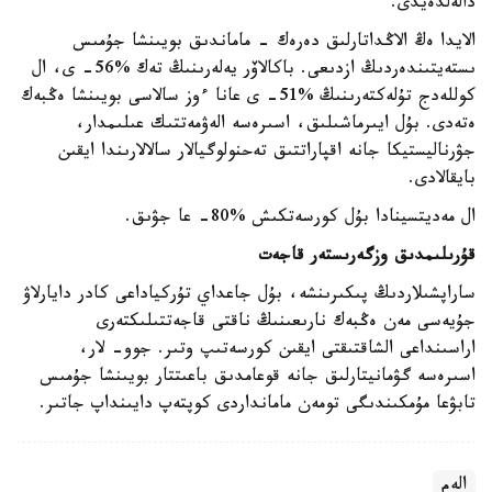
دالەلدەيدى.
الايدا ەڭ الاڭداتارلىق دەرەك - ماماندىق بويىنشا جۇمىس
ىستەيتىندەردىڭ ازدىعى. باكالاۆر يەلەرىنىڭ تەك %56- ى، ال
كوللەدج تۇلەكتەرىنىڭ %51- ى عانا ءوز سالاسى بويىنشا ەڭبەك
ەتەدى. بۇل ايىرماشىلىق، اسىرەسە الەۋمەتتىك عىلىمدار،
جۋرناليستيكا جانە اقپاراتتىق تەحنولوگيالار سالالارىندا ايقىن
بايقالادى.
ال مەديتسينادا بۇل كورسەتكىش %80- عا جۋىق.
قۇرىلىمدىق وزگەرىستەر قاجەت
ساراپشىلاردىڭ پىكىرىنشە، بۇل جاعداي تۇركياداعى كادر دايارلاۋ
جۇيەسى مەن ەڭبەك نارىعىنىڭ ناقتى قاجەتتىلىكتەرى
اراسىنداعى الشاقتىقتى ايقىن كورسەتىپ وتىر. جوو- لار،
اسىرەسە گۋمانيتارلىق جانە قوعامدىق باعىتتار بويىنشا جۇمىس
تابۋعا مۇمكىندىگى تومەن مامانداردى كوپتەپ دايىنداپ جاتىر.
الەم