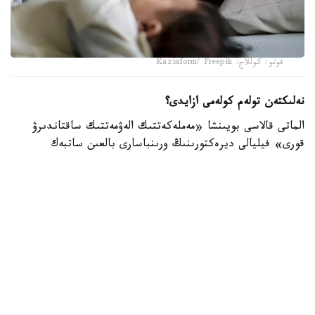
فوتو: كوللاج: Kazinform/ Freepik
نەلىكتەن تولەم كولەمى ازايدى؟
الماتى قالاسى بويىنشا «مەملەكەتتىك الەۋمەتتىك ساقتاندىرۋ
قورى» فيليالى ديرەكتورىنىڭ ورىنباسارى بالعىن ساتبەك
قىزىنىڭ ايتۋىنشا، ەندى الەۋمەتتىك تولەمدى ەسەپتەۋ كەزىندە
ايەلدىڭ ايلىق تابىسى ەڭ تومەنگى جالاقىنىڭ (ە ت ج) جەتى
ەسەلەنگەن مولشەرىنەن اسپايتىن كولەمدە عانا ەسەپكە الىنادى.
2026 -جىلى بۇل شەك 595 مىڭ تەڭگەنى قۇرايدى. ياعني،
ايەلدىڭ ناقتى جالاقىسى بۇدان جوعارى بولسا دا، تولەمدى
ەسەپتەۋ كەزىندە 595 مىڭ تەڭگەدەن اساتىن بولىگى
ەسكەرىلمەيدى.
بيىلعى جىلدىڭ العاشقى التى ايىندا جۇمىس ىستەيتىن ايەلدەرگە