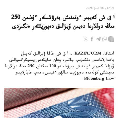
12:39, 06 تامىز 2026
ا ق ش كەيبىر ءوتىنىش بەرۋشىلەر ءۇشىن 250
مىڭ دوللارعا دەيىن ۆيزالىق دەپوزيتتەر ەنگىزدى
استانا. KAZINFORM – ا ق ش جاڭا ۆيزالىق كەپىل
باعدارلاماسىن ەنگىزىپ جاتىر، وعان سايكەس يمميگراتسيالىق
ۆيزاعا كەيبىر ءوتىنىش بەرۋشىلەر 100 مىڭنان 250 مىڭ دوللارعا
دەيىنگى كولەمدە دەپوزيت سالۋى ءتيىس، دەپ حابارلايدى
Bloomberg Law.