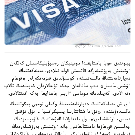
Фото: coximmigration.com
پيلوتتىق جوبا باستاپقىدا دومينيكان رەسپۋبليكاسىنان كەلگەن
ءوتىنىش بەرۋشىلەرگە قاتىستى قولدانىلادى. مەملەكەتتىك
دەپارتامەنتتىڭ مالىمەتىنشە، كونسۋلدىق قىزمەتكەرلەر «قوعام
ءۇشىن ماسىل» دەپ سانالعان جەكە تۇلعالاردان كەپىلدىك تالاپ
ەتە الادى. كەپىلدىك سوماسى ءاربىر جاعدايعا جەكە انىقتالادى.
ا ق ش مەملەكەتتىك دەپارتامەنتىنىڭ وكىلى توممي پيگوتتتىڭ
مالىمدەۋىنشە، «قۇراما شتاتتارىنا يمميگراتسيا - بۇل قۇقىق
ەمەس، ارتىقشىلىق». ول باعدارلاما الەۋمەتتىك قاۋىپسىزدىك
جەلىسىن قورعاۋعا باعىتتالعانىن جانە ءوتىنىش بەرۋشىلەردىڭ
قوعامدىق كومەككە تاۋەلدىلىگىن باعالاۋ ەرەجەلەرىن قاتاڭداتاتىن