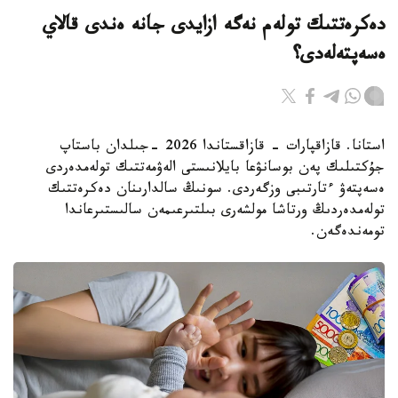
دەكرەتتىك تولەم نەگە ازايدى جانە ەندى قالاي
ەسەپتەلەدى؟
استانا. قازاقپارات - قازاقستاندا 2026 -جىلدان باستاپ
جۇكتىلىك پەن بوسانۋعا بايلانىستى الەۋمەتتىك تولەمدەردى
ەسەپتەۋ ءتارتىبى وزگەردى. سونىڭ سالدارىنان دەكرەتتىك
تولەمدەردىڭ ورتاشا مولشەرى بىلتىرعىمەن سالىستىرعاندا
تومەندەگەن.