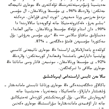
مەديتسينا ۋنيۆەرسيتەتتەرىنىڭ تۇلەكتەرى ەڭ جوعارى ناتيجەگە
جەتكەن: ولاردىڭ %96- ى جۇمىسقا ورنالاسقان، ال جۇمىس
ىزدەۋ مەرزىمى ورتا ەسەپپەن ءتورت ايدى قۇراعان. ەرەكشە
ءبىلىم بەرۋ، ەلەكتروتەحنيكا جانە لوگوپەديا سالالارىندا دا
%90- دان استام تۇلەك جۇمىسقا ورنالاسقان. جالپى العاندا،
دەنساۋلىق ساقتاۋ سالاسى — ەڭ ءىرى جۇمىس بەرۋشى: بۇل
سەكتوردا جۇمىسپەن قامتۋ دەڭگەيى - %87.
كوللەدج باعدارلامالارى اراسىندا ەڭ جوعارى ناتيجەنى كاسىبي
پوليتسيا دايارلىعى باعىتىندا وقىعاندار كورسەتكەن: ولاردىڭ
%92- ى جۇمىسقا ورنالاسقان، سونىمەن قاتار وسى ساناتتا ەڭ
جوعارى جالاقى دا تىركەلگەن.
سالا مەن تابىس اراسىنداعى ايىرماشىلىق
باكالاۆر دەڭگەيىندەگى ەڭ جوعارى ورتاشا تابىستى ماماندىقتار -
ۇشقىشتار دايارلاۋ، ماتەماتيكا، ينجەنەريا، مەديتسينا جانە
ايەروعارىش سالاسى. بۇل كورسەتكىشتەر كۇردەلى تەحنيكالىق
جانە تار اۋقىمدى ماماندىقتارعا سۇرانىستىڭ جوعارى ەكەنىن