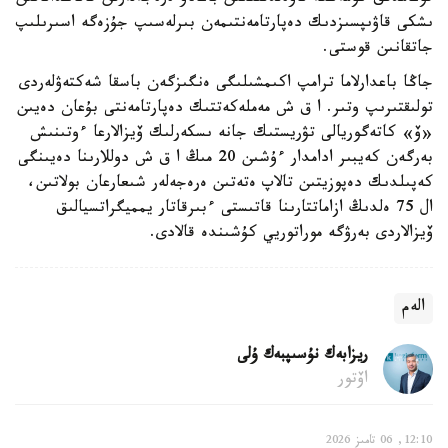
ىشكى قاۋىپسىزدىك دەپارتامەنتىمەن بىرلەسىپ جۇزەگە اسىرىلىپ
جاتقانىن قوستى.
جاڭا باعدارلاما ترامپ اكىمشىلىگى ەنگىزگەن باسقا شەكتەۋلەردى
تولىقتىرىپ وتىر. ا ق ش مەملەكەتتىك دەپارتامەنتى بۇعان دەيىن
«ۆ» كاتەگوريالى تۋريستىك جانە ىسكەرلىك ۆيزالارعا ءوتىنىش
بەرگەن كەيبىر ادامدار ءۇشىن 20 مىڭ ا ق ش دوللارىنا دەيىنگى
كەپىلدىك دەپوزيتىن تالاپ ەتەتىن ەرەجەلەر شىعارعان بولاتىن،
ال 75 ەلدىڭ ازاماتتارىنا قاتىستى ءبىرقاتار يمميگراتسيالىق
ۆيزالاردى بەرۋگە موراتوريي كۇشىندە قالادى.
الەم
ريزابەك نۇسىپبەك ۇلى
اۆتور
12:10, 06 تامىز 2026