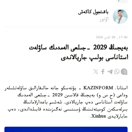
باقىتجول كاكەش
اۆتور
17:46, 06 تامىز 2026
بەيجىڭ 2029 -جىلعى الەمدىك ساۋلەت
استاناسى بولىپ جاريالاندى
استانا. KAZINFORM - يۋنەسكو جانە حالىقارالىق ساۋلەتشىلەر
وداعى (ح س و) بەيجىڭ قالاسىن 2029 -جىلعى الەمدىك
ساۋلەت استاناسى دەپ جاريالادى. شەشىم باعدارلامانىڭ
بىرلەسكەن كوميتەتىنىڭ ۇسىنىسى نەگىزىندە قابىلداندى، دەپ
حابارلايدى Xinhua.