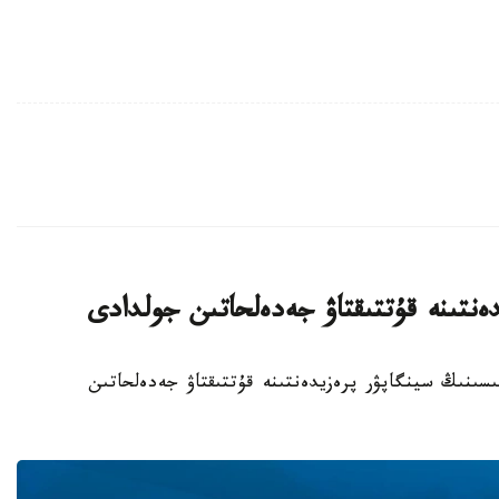
ەنتىنە قۇتتىقتاۋ جەدەلحاتىن جولدادى
ملەكەت باسشىسىنىڭ سينگاپۋر پرەزيدەنتىنە قۇتتىقتاۋ جەدەلحاتىن