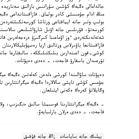
مىڭ ادام جۇمىسشى كادر بولماق. قازاقستانداعى ەڭبە
بولىپ وتىر جانە ايماقتاعى ورتاشا كورسەتكىشتەردەن
كورسەتۋ، قۇرىلىس جانە اۋىل شارۋاشىلىعى سالاسىن
شەتەلدىكتەردى ءوز اۋماعىنا كىرگىزۋ ەرەجەلەرىن قات
قازاقستانعا باۋىرلاس ورتالىق ازيا رەسپۋبليكالارىنان
كوشى-قون اعىندارىن بىلىكتىلىككە، سالىقتارعا جانە ي
تۇرعىدان باسقارۋ قاجەت، - دەدى دەپۋتات.
دەپۋتات ساۋالىندا كورشى ەلدەن كەلەتىن ەڭبەك ميگران
جۇمىس كۇشى تاپشى سالالاردا ەڭبەك ميگرانتتارىن تا
وڭايلاتۋ كەرەك ەكەنى ايتىلعان.
- ەڭبەك ميگرانتتارىنا قوسىمشا سالىق ەنگىزىپ، ولار
قاجەت، - دەدى ەرلان بارلىبايەۆ.
بيلىك جانە ساياسات
زاڭ جانە قۇقىق