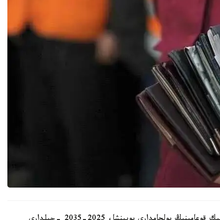
- «ەڭبەك رەسۋرستارىن دامىتۋ ورتالىعى» اكسيونەرلىك قوعامىنىڭ بولجامدارى بويىنشا، 2025-2035 -جىلدارى