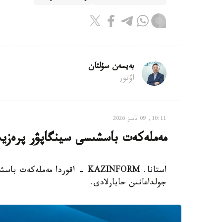
بەيسەن سۇلتان
اۆتور
10:11, 09 تامىز 2026
مەملەكەت باسشىسى سينگاپۋر پرەزيد
استانا. KAZINFORM - اقوردا مە
جولداعانىن حابارلادى.