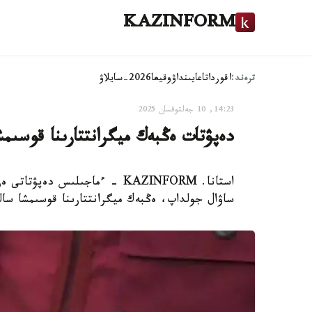
KAZINFORM
ترەند:
اقوردا
تاعايىنداۋ
وقيعا
2026-سايلاۋ
14:23, 10 جەلتوقسان 2025
دەپۋتات ەڭبەك ميگرانتتارىنا قوسى
استانا. KAZINFORM - ءماجىلىس 
ساۋال جولداپ، ەڭبەك ميگرانتتارىنا قوسىمشا سال