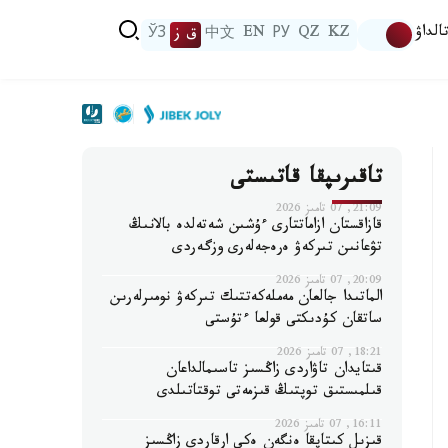
الداۋ
KZ
QZ
РУ
EN
中文
ق ز
ЎЗ
تاقىرىپقا قاتىستى
21:09, 07 تامىز 2026
قازاقستان ازاماتتارى ءۇشىن شەتەلدە بالانىڭ
تۋعانىن تىركەۋ ەرەجەلەرى وزگەردى
20:09, 07 تامىز 2026
الماتىدا جالعان مەملەكەتتىك تىركەۋ نومىرلەرىن
ساتقان كۇدىكتى قولعا ءتۇستى
18:21, 07 تامىز 2026
قىتايدان تاۋاردى زاڭسىز تاسىمالداعان
قىلمىستىق توپتىڭ قىزمەتى توقتاتىلدى
16:11, 07 تامىز 2026
قىزىل كىتاپقا ەنگەن ەكى ارقاردى زاڭسىز