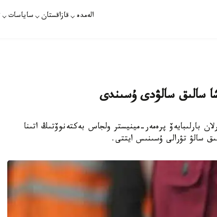
الەمدە
قازاقستان
ساياسات
ت
مشا سالىق سالۋدى ۇسىندى
دەپۋتاتى ەرلان بارلىبايەۆ پرەمەر-مينيستر ولجاس بەكتەنوۆتىڭ اتىنا
ىق سالۋ تۋرالى ۇسىنىس ايتتى.