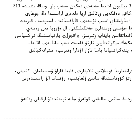
جالدامالى ەڭبەك كۇشىن سۇرانىس بازالىق سەناريدە 3 ميلليون ادامعا جەتەدى دەگەن ەسەپ بار. ونىڭ ىشىندە 813
كاقى دەڭگەيى ورتالىق ازيا ەلدەرى اراسىندا ەڭ جوعارى
 ايتارلىقتاي اسىپ تۇسەدى. قازاقستاندا، اسىرەسە، قىزمەت
دا جۇمىس ورىندارى جەتكىلىكتى. ال ەۋروپا مەن رەسەي
اڭداتقانىن بايقاپ وتىرمىز. «اقجول» پارتياسىنىڭ فراكسياسى
 ەڭبەك ميگرانتتارىن تارتۋ قاجەت دەپ سانايدى. الايدا،
نتەگراتسياعا باسا نازار اۋدارا وتىرىپ، ستراتەگيالىق
تتارىنا قويىلاتىن تالاپتاردى قايتا قاراۋ ۇسىنىلعان. ءتىپتى،
رتۋ كۆوتاسىنىڭ سانىن ۇلعايتىپ، رۇقسات الۋ راسىمدەرىن
دىڭ سانىن سالىقتى كوتەرۋ جانە تومەندەتۋ ارقىلى رەتتەۋ