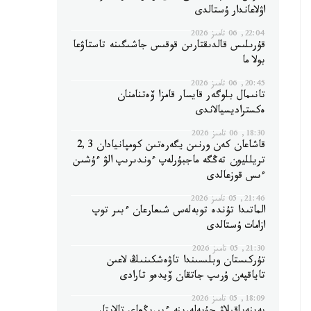
اۋلاعاندار ۇستالدى
22:04, 06 تامىز 2026
قۇرىلىس قالدىقتارىن قوقىس جاشىگىنە تاستاۋعا
بولا ما
20:45, 06 تامىز 2026
تانىمال بلوگەر قايسار قامزا ۆەتنامنان
ەكستراديسيالاندى
18:30, 06 تامىز 2026
قاشاعان كەن ورنىن يگەرەتىن كومپانيادان 2,3
تريلليون تەڭگە ماجبۇرلەپ ءوندىرىپ الۋ ءۇشىن
ءىس قوزعالدى
21:46, 05 تامىز 2026
الماتىدا تۇندە توبەلەس شىعارعان ءبىر توپ
ازامات ۇستالدى
21:30, 05 تامىز 2026
تۇركىستان وبلىسىندا تاۋەشكىنىڭ لاعىن
تاياقپەن ۇرىپ جاتقان ۆيدەو تارادى
18:09, 05 تامىز 2026