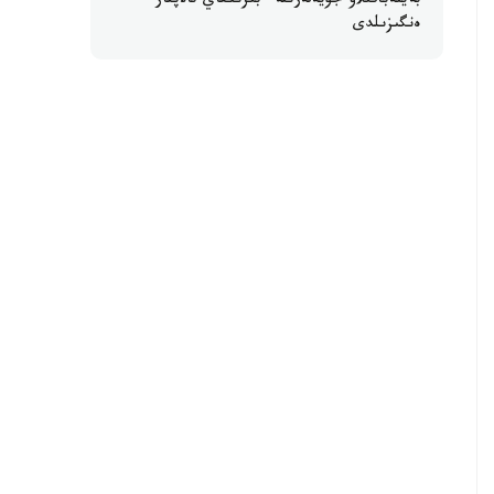
بەينەباقىلاۋ جۇيەلەرىنە ءبىرىڭعاي تالاپتار
ەنگىزىلدى