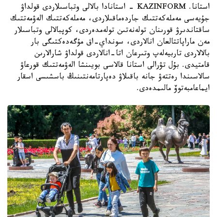
استانا. KAZINFORM - استانادا بالالى وتباسىلاردى قولداۋ
جۇيەسى مەملەكەتتىك جاردەماقىلاردى، مەملەكەتتىك الەۋمەتتىك
ساقتاندىرۋ قورىنان تولەنەتىن تولەمدەردى، كوپبالالى وتباسىلار
مەن ماراپاتتالعان انالاردى، سونداي-اق مۇگەدەكتىگى بار
بالالاردى تاربيەلەپ وتىرعان اتا-انالاردى قولداۋ شارالارىن
قامتيدى. بۇل تۋرالى استانا قالاسى بويىنشا الەۋمەتتىك قورعاۋ
سالاسىندا رەتتەۋ جانە باقىلاۋ دەپارتامەنتىنىڭ باسشىسى اسقار
ايماعامبەتوۆ مالىمدەدى.