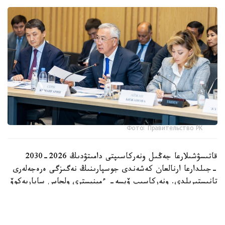
Фото: Правительство РК
قاتىسۋشىلارعا جەڭىل ونەركاسىپتى دامىتۋدىڭ 2026-2030
-جىلدارعا ارنالعان كەشەندى جوسپارىنىڭ نەگىزگى ەرەجەلەرى
تانىستىرىلدى. ونەركاسىپ ۆيسە- ءمينيسترى ولجاس ساپاربەكوۆ
اتاپ وتكەندەي، قۇجات زاڭناما، ساتىپ الۋ تەتىگىن جەتىلدىرۋ،
«كولەڭكەلى» يمپورتقا قارسى ءىس-قيمىل، ينۆەستيتسيا تارتۋ،
وتاندىق برەندتى دامىتۋ مەن كادر دايارلاۋعا ارنالعان 28 ءىس-