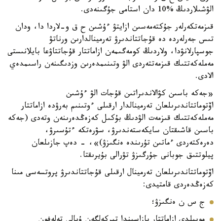
الۋشىلاردىڭ %10 دان استامى جۇگىنەدى.
قىزمەتكەرلەر جۇكتەمەسىن ازايتۋ ءۇشىن ح ق و-لاردا دا، ودان
تىس جەرلەردە دە قۇجاتتاندىرۋ تەرمينالدارىن ورناتۋ
جوسپارلانۋدا، ولاردىڭ كومەگىمەن ازاماتتار قۇجاتتاۋعا بايلانىستى
مەملەكەتتىك قىزمەتتەردى الۋ وتىنىمدەرىن وزدىگىنەن راسىمدەي
الادى.
«جەكە باسىن كۋالاندىراتىن قۇجات الۋ ءۇشىن
اۆتوماتتاندىرىلعان تەرمينالدار ارقىلى ءوتىنىم بەرۋدە ازاماتتار
مەملەكەتتىك قىزمەت الۋدىڭ بۇكىل كەزەڭدەرىنەن وتەدى (جەكە
باسىن قاشىقتان سايكەستەندىرۋ، سۋرەتكە ءتۇسىرۋ،
دەرەكتەردى ءماتىن تۇرىندە ەنگىزۋ)»، - دەپ جازىلعان
پيلوتتىق جوبانى جۇرگىزۋ تۋرالى بۇيرىقتا.
اۆتوماتتاندىرىلعان تەرمينال ارقىلى قۇجاتتاندىرۋ پروتسەسى مىنا
كەزەڭدەردى قامتيدى:
ج س ن ەنگىزۋ؛
موبيلدى ازاماتتار بازاسىندا تىركەلگەن ۇيالى تەلەفون