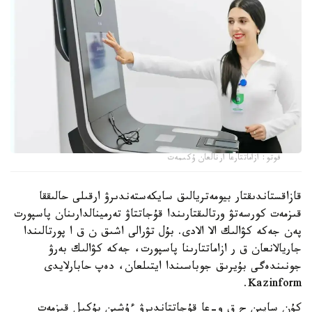
فوتو: ازاماتتارعا ارنالعان ۇكىمەت
قازاقستاندىقتار بيومەتريالىق سايكەستەندىرۋ ارقىلى حالىققا
قىزمەت كورسەتۋ ورتالىقتارىندا قۇجاتتاۋ تەرمينالدارىنان پاسپورت
پەن جەكە كۋالىك الا الادى. بۇل تۋرالى اشىق ن ق ا پورتالىندا
جاريالانعان ق ر ازاماتتارىنا پاسپورت، جەكە كۋالىك بەرۋ
جونىندەگى بۇيرىق جوباسىندا ايتىلعان، دەپ حابارلايدى
Kazinform.
كۇن سايىن ح ق و-عا قۇجاتتاندىرۋ ءۇشىن بۇكىل قىزمەت