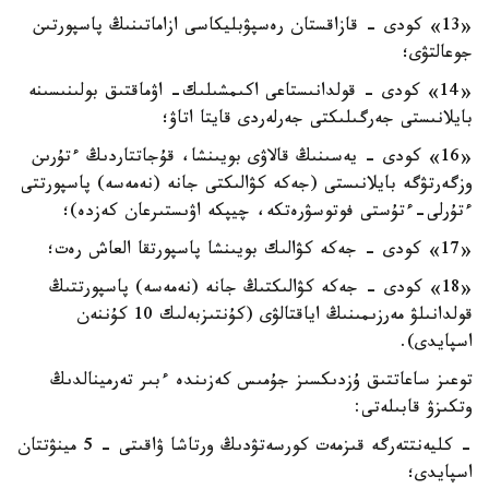
«13» كودى - قازاقستان رەسپۋبليكاسى ازاماتىنىڭ پاسپورتىن
جوعالتۋى؛
«14» كودى - قولدانىستاعى اكىمشىلىك- اۋماقتىق بولىنىسىنە
بايلانىستى جەرگىلىكتى جەرلەردى قايتا اتاۋ؛
«16» كودى - يەسىنىڭ قالاۋى بويىنشا، قۇجاتتاردىڭ ءتۇرىن
وزگەرتۋگە بايلانىستى (جەكە كۋالىكتى جانە (نەمەسە) پاسپورتتى
ءتۇرلى-ءتۇستى فوتوسۋرەتكە، چيپكە اۋىستىرعان كەزدە)؛
«17» كودى - جەكە كۋالىك بويىنشا پاسپورتقا العاش رەت؛
«18» كودى - جەكە كۋالىكتىڭ جانە (نەمەسە) پاسپورتتىڭ
قولدانىلۋ مەرزىمىنىڭ اياقتالۋى (كۇنتىزبەلىك 10 كۇننەن
اسپايدى).
توعىز ساعاتتىق ۇزدىكسىز جۇمىس كەزىندە ءبىر تەرمينالدىڭ
وتكىزۋ قابىلەتى:
- كليەنتتەرگە قىزمەت كورسەتۋدىڭ ورتاشا ۋاقىتى - 5 مينۋتتان
اسپايدى؛