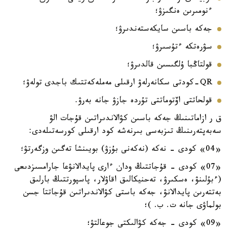
ءنومىرىن ەنگىزۋ؛
جەكە باسىن سايكەستەندىرۋ؛
سۋرەتكە ءتۇسىرۋ؛
قولتاڭبا ۇلگىسىن قالدىرۋ؛
QR-كودتى سكانەرلەۋ ارقىلى مەملەكەتتىك باجدى تولەۋ؛
قولحاتتى اۆتوماتتى تۇردە جازۋ جانە بەرۋ.
ق ر ازاماتىنىڭ جەكە باسىن كۋالاندىراتىن قۇجات الۋ
سەبەپتەرىنىڭ تىزبەسى بىرنەشە كود ارقىلى كورسەتىلەدى:
«04» كودى - نەكە (نەكەنى بۇزۋ) بويىنشا تەگىن وزگەرتۋ؛
«07» كودى - قۇجاتتىڭ ودان ءارى پايدالانۋعا جارامسىزدىعى
(ءبۇلىنۋ، ەسكىرۋ، تەحنيكالىق اقاۋلار، پاسپورتتىڭ بارلىق
بەتتەرىن پايدالانۋ، جەكە باستى كۋالاندىراتىن قۇجاتتا جسن
بولماۋى جانە ت. ب. )؛
«09» كودى - جەكە كۋالىكتى جوعالتۋ؛