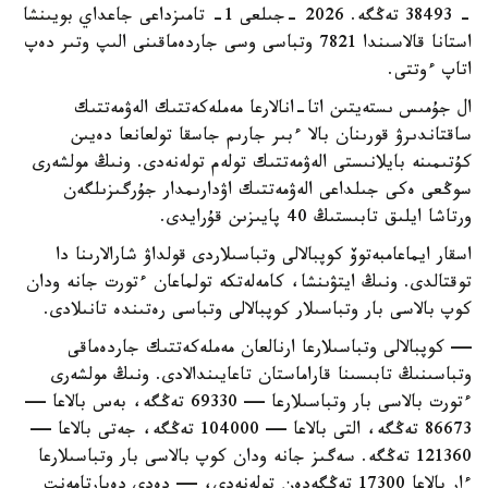
- 38493 تەڭگە. 2026 -جىلعى 1- تامىزداعى جاعداي بويىنشا
استانا قالاسىندا 7821 وتباسى وسى جاردەماقىنى الىپ وتىر دەپ
اتاپ ءوتتى.
ال جۇمىس ىستەيتىن اتا-انالارعا مەملەكەتتىك الەۋمەتتىك
ساقتاندىرۋ قورىنان بالا ءبىر جارىم جاسقا تولعانعا دەيىن
كۇتىمىنە بايلانىستى الەۋمەتتىك تولەم تولەنەدى. ونىڭ مولشەرى
سوڭعى ەكى جىلداعى الەۋمەتتىك اۋدارىمدار جۇرگىزىلگەن
ورتاشا ايلىق تابىستىڭ 40 پايىزىن قۇرايدى.
اسقار ايماعامبەتوۆ كوپبالالى وتباسىلاردى قولداۋ شارالارىنا دا
توقتالدى. ونىڭ ايتۋىنشا، كامەلەتكە تولماعان ءتورت جانە ودان
كوپ بالاسى بار وتباسىلار كوپبالالى وتباسى رەتىندە تانىلادى.
— كوپبالالى وتباسىلارعا ارنالعان مەملەكەتتىك جاردەماقى
وتباسىنىڭ تابىسىنا قاراماستان تاعايىندالادى. ونىڭ مولشەرى
ءتورت بالاسى بار وتباسىلارعا — 69330 تەڭگە، بەس بالاعا —
86673 تەڭگە، التى بالاعا — 104000 تەڭگە، جەتى بالاعا —
121360 تەڭگە. سەگىز جانە ودان كوپ بالاسى بار وتباسىلارعا
ءار بالاعا 17300 تەڭگەدەن تولەنەدى، — دەدى دەپارتامەنت