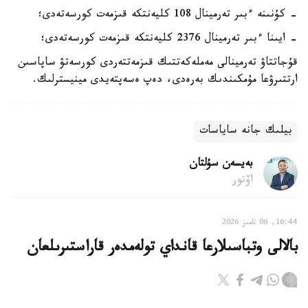
- كۇنىنە ءبىر تەرمينال 108 كليەنتكە قىزمەت كورسەتەدى؛
- ايىنا ءبىر تەرمينال 2376 كليەنتكە قىزمەت كورسەتەدى؛
قۇجاتتاۋ تەرمينالى مەملەكەتتىك قىزمەتتەردى كورسەتۋ ساپاسىن
ارتتىرۋعا مۇمكىندىك بەرەدى، دەپ ەسەپتەيدى مينيسترلىك.
بيلىك جانە ساياسات
بەيسەن سۇلتان
اۆتور
16:44, 06 تامىز 2026
بالالى وتباسىلارعا قانداي تولەمدەر قاراستىرىلعان