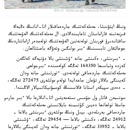
Фото: Александр Павский/Kazinform
ونىڭ ايتۋىنشا، مەملەكەتتىك جاردەماقىلار اتا-انانىڭ ەڭبەك
قىزمەتىنە قاراماستان تاعايىندالادى. ال مەملەكەتتىك الەۋمەتتىك
ساقتاندىرۋ قورىنان تولەنەتىن الەۋمەتتىك تولەمدەر ازاماتتاردىڭ
جوعالتقان تابىسىنىڭ ءبىر بولىگىن وتەۋگە باعىتتالعان.
- ءبىرىنشى، ەكىنشى جانە ءۇشىنشى بالا دۇنيەگە كەلگەن
كەزدە وتباسىعا 164350 تەڭگە كولەمىندە ءبىرجولعى
مەملەكەتتىك جاردەماقى تولەنەدى. ءتورتىنشى جانە ودان
كەيىنگى بالالار تۋعان جاعدايدا تولەم مولشەرى 272475 تەڭگە،
- دەدى سپيكەر استانا قالاسىنىڭ كوممۋنيكاتسيالار الاڭىندا.
سونىمەن قاتار ول جۇمىس ىستەمەيتىن اتا-انالارعا بالا ءبىر جارىم
جاسقا تولعانعا دەيىن كۇتىمىنە بايلانىستى مەملەكەتتىك
جاردەماقى بەرىلەدى. بيىل ونىڭ مولشەرى ءبىرىنشى بالاعا -
24912 تەڭگە، ەكىنشى بالاعا — 29454 تەڭگە، ءۇشىنشى
بالاعا - 33952 تەڭگە، ءتورتىنشى جانە ودان كەيىنگى بالالارعا