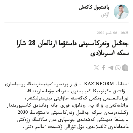
باقىتجول كاكەش
اۆتور
16:28, 06 تامىز 2026
جەڭىل ونەركاسىپتى دامىتۋعا ارنالعان 28 شارا
ىسكە اسىرىلادى
استانا. KAZINFORM - ق ر پرەمەر-ءمينيسترىنىڭ ورىنباسارى
-ۇلتتىق ەكونوميكا ءمينيسترى سەرىك جۇمانعاريننىڭ
توراعالىعىمەن وتكەن كەڭەستە جاۋاپتى مينيسترلىكتەر،
«اتامەكەن» ۇ ك پ، «دامۋ» قورى جانە وتاندىق كاسىپورىندار
وكىلدەرىمەن بىرگە جەڭىل ونەركاسىپتى دامىتۋدىڭ 2030
-جىلعا دەيىنگى كەشەندى جوسپارى مەن سالانىڭ وزەكتى
ماسەلەلەرى تالقىلاندى. بۇل تۋرالى ۇكىمەت ءمالىم ەتتى.