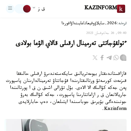
KAZINFORM
ق ز
ترەند:
2026-سايلاۋ
وقيعا
تاعايىنداۋ
اقوردا
09:40, 26 جەلتوقسان 2023
ءتولقۇجاتتى تەرمينال ارقىلى قالاي الۋعا بولادى
قازاقستاندىقتار بيومەتريالىق سايكەستەندىرۋ ارقىلى حالىققا
قىزمەت كورسەتۋ ورتالىقتارىندا قۇجاتتاۋ تەرمينالدارىنان پاسپورت
پەن جەكە كۋالىك الا الادى. بۇل تۋرالى اشىق ن ق ا پورتالىندا
جاريالانعان ق ر ازاماتتارىنا پاسپورت، جەكە كۋالىك بەرۋ
جونىندەگى بۇيرىق جوباسىندا ايتىلعان، دەپ حابارلايدى
Kazinform.