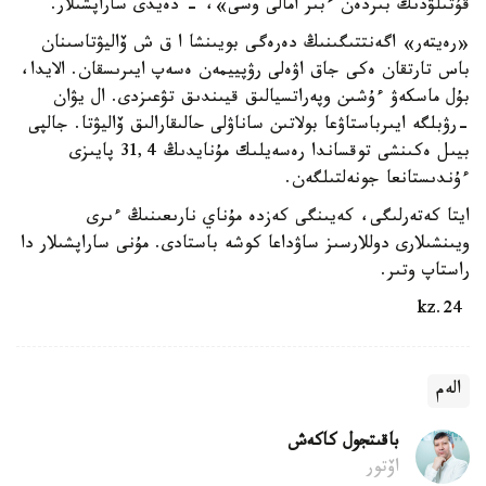
قۇتىلۋدىڭ بىردەن ءبىر امالى وسى»، - دەيدى ساراپشىلار.
«رەيتەر» اگەنتتىگىنىڭ دەرەگى بويىنشا ا ق ش ۆاليۋتاسىنان
باس تارتقان ەكى جاق اۋەلى رۋپييمەن ەسەپ ايىرىسقان. الايدا،
بۇل ماسكەۋ ءۇشىن وپەراتسيالىق قيىندىق تۋعىزدى. ال يۋان
-رۋبلگە ايىرباستاۋعا بولاتىن ساناۋلى حالىقارالىق ۆاليۋتا. جالپى
بيىل ەكىنشى توقساندا رەسەيلىك مۇنايدىڭ 31,4 پايىزى
ءۇندىستانعا جونەلتىلگەن.
ايتا كەتەرلىگى، كەيىنگى كەزدە مۇناي نارىعىنىڭ ءىرى
ويىنشىلارى دوللارسىز ساۋداعا كوشە باستادى. مۇنى ساراپشىلار دا
راستاپ وتىر.
24.kz
الەم
باقىتجول كاكەش
اۆتور