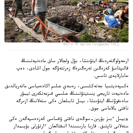
Фото: © Артем Геодакян/ ТАСС
ارحەولوگتەردىڭ ايتۋىنشا، بۇل ولجالار ساق مادەنيەتىنىڭ
قالىپتاسۋ كەزەڭىن تەرەڭىرەك زەرتتەۋگە جول اشادى، دەپ
حابارلايدى تاسس.
ەكسپەديتسيا جەتەكشىسى، رەسەي عىلىم اكادەمياسى ماتەريالدىق
مادەنيەت تاريحى ينستيتۋتىنىڭ عىلىمي قىزمەتكەرى تيمۋر
سادىقوۆتىڭ ايتۋىنشا، بيىل تابىلعان ەكى ستەلانىڭ ازىرگە
ناقتى بالاماسى جوق.
«بيىل ءبىز بۇرىن-سوڭدى ناقتى ۇقساسى كەزدەسپەگەن ەكى
ستەلانى تاپتىق. قازبا بارىسىندا انىقتالعان ءارتۇرلى بۇيىمدار