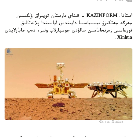
استانا. KAZINFORM - قىتاي مارستان توپىراق ۇلگىسىن
جەرگە جەتكىزۋ ميسسياسىنا دايىندىق اياسىندا پلانەتالىق
قورعانىس زەرتحاناسىن سالۋدى جوسپارلاپ وتىر، دەپ حابارلايدى
Xinhua.
Фото: Xinhua