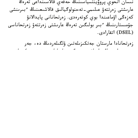
نىسان انحوي پروۆينتسياسىنىڭ حەفەي قالاسىنداعى تەرەڭ
عارىشتى زەرتتەۋ عىلىمي-تەحنولوگيالىق قالاشىعىنىڭ ءبىرىنشى
كەزەڭى اۋماعىندا بوي كوتەرەدى. زەرتحانانى پايدالانۋ
جۇمىستارىنىڭ ءبىر بولىگىن تەرەڭ عارىشتى زەرتتەۋ زەرتحاناسى
(DSEL) اتقارادى.
زەرتحانادا مارستان جەتكىزىلەتىن ۇلگىلەردىڭ دە، جەر
بيوسفەراسىنىڭ دا قاۋىپسىزدىگىن قامتاماسىز ەتەتىن ەكىجاقتى
قورعانىس جۇيەسى ەنگىزىلەدى.
ونىڭ نەگىزگى مىندەتتەرىنە ۇلگىلەردى زارارسىزداندىرۋ،
كونتەينەرلەردى اشۋ، توپىراقتى وڭدەۋ جانە بيولوگيالىق قاۋىپ-
قاتەردى باعالاۋ كىرەدى.
DSEL ءدىڭ دامۋ ستراتەگياسى دەپارتامەنتىنىڭ ديرەكتورى لي
حاننىڭ ايتۋىنشا، قىتاي جەردەگى ميكرواعزالاردىڭ مارسقا
تارالۋىنا جول بەرمەۋ جانە جەردى ىقتيمال عالامشاردان تىس
تىرشىلىك نىساندارىنان قورعاۋ ماقساتىندا عارىشتىق زەرتتەۋلەر
جونىندەگى كوميتەتتىڭ پلانەتالىق قورعانىس قاعيدالارىن
ساقتايدى.