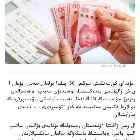
Фото: freepik
مۇنداي كورسەتكىش سوڭعى 30 جىلدا بولعان ەمەس. بۇعان ا
ق ش ۆاليۋتاسى يندەكسىنىڭ تومەندەۋى سەبەپ. «فەدەرالدى
رەزەرۆ جۇيەسىنىڭ قاتاڭ اقشا-نەسيە ساياساتى ينۆەستورلاردىڭ
دوللارعا قاتىستى سەنىمىنە سەلكەۋ ءتۇسىردى»، - دەيدى
ساراپشىلار.
ال وسى ۋاقىتتا ءۇندىستان رەسەيلىك مۇنايدى يۋانمەن ساتىپ
الىپ جاتىر. «باتىستىڭ ماسكەۋگە سالعان سانكسيالارىنان