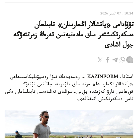
10:24, 07 تامىز 2026
تۋۆاداعى «پاتشالار اڭعارىنان» تابىلعان
ەسكەرتكىشتەر ساق مادەنيەتىن تەرەڭ زەرتتەۋگە
جول اشادى
استانا. KAZINFORM - رەسەيدىڭ تىۆا رەسپۋبليكاسىنداعى
«پاتشالار اڭعارىندا» ەرتە ساق داۋىرىنە جاتاتىن تۋننۋگ
قورعانىن قازۋ كەزىندە بۇرىن-سوڭدى تەڭدەسى تابىلماعان ەكى
تاس ەسكەرتكىش انىقتالدى.