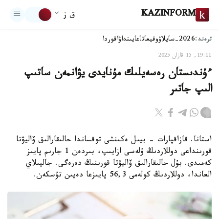
KAZINFORM
ق ز
ترەند:
2026-سايلاۋ
وقيعا
تاعايىنداۋ
اقوردا
19:11, 15 قازان 2025
ءۇندىستان رەسەيلىك مۇنايدى يۋانمەن ساتىپ
الىپ جاتىر
استانا. قازاقپارات - بيىل ەكىنشى توقساندا حالىقارالىق ۆاليۋتا
قورىنداعى دوللاردىڭ ۇلەسى ازايىپ، بىردەن 1 جارىم پايىز
كەمىدى. بۇل حالىقارالىق ۆاليۋتا قورىنىڭ دەرەگى. جالپىلاي
العاندا، دوللاردىڭ كولەمى 56,3 پايىزعا دەيىن تۇسكەن.