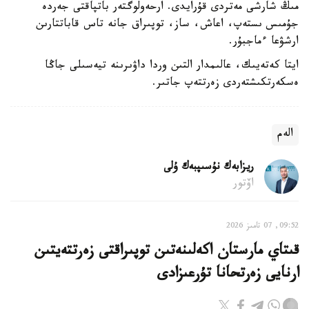
مىڭ شارشى مەتردى قۇرايدى. ارحەولوگتەر باتپاقتى جەردە
جۇمىس ىستەپ، اعاش، ساز، توپىراق جانە تاس قاباتتارىن
ارشۋعا ءماجبۇر.
ايتا كەتەيىك، عالىمدار التىن وردا داۋىرىنە تيەسىلى جاڭا
ەسكەرتكىشتەردى زەرتتەپ جاتىر.
الەم
ريزابەك نۇسىپبەك ۇلى
اۆتور
09:52, 07 تامىز 2026
قىتاي مارستان اكەلىنەتىن توپىراقتى زەرتتەيتىن
ارنايى زەرتحانا تۇرعىزادى