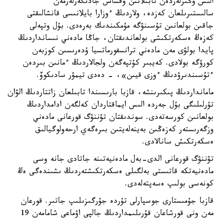
الىس وڭىرلەردەن تابىلاتىن ۇقساس جادىگەرلەرمەن
سالىستىرىلعان كەزدە، ولاردىڭ ءوزارا بايلانىسى قانشالىقتى
جاقىن بولعانىن تۇسىنۋگە مۇمكىندىك بەرەدى. بۇل وتپەلى
كەزەڭ ەسكەرتكىشى بولعاندىقتان، جاڭا مادەني نىسانداردىڭ
پايدا بولۋى مەن مادەني ترانسفورماتسيا ۇدەرىسىن كوزبەن
كورۋگە بولادى. كەيبىر كۇتپەگەن ولجالاردىڭ ءمانىن بىردەن
ءتۇسىندىرۋدىڭ ءوزى قيىن»، - دەدى تيمۋر سادىكوۆ.
مامانداردىڭ پىكىرىنشە، قازبا بارىسىندا تابىلعان زاتتاردىڭ الۋان
تۇرلىلىگى بۇل جەردە الىس ايماقتاردان كەلگەن ادامداردىڭ
بولعانىن كورسەتەدى. سوندىقتان تۋننۋگ قورعانى مادەني
وزگەرىستەر كەزەڭىن بەينەلەيتىن بىرەگەي ارحەولوگيالىق
ەسكەرتكىش سانالادى.
تۋننۋگ قورعانى الدى-بەل مادەنيەتىنە جاتادى جانە وسى
مادەنيەتكە قاتىستى بەلگىلى ەسكەرتكىشتەردىڭ ىشىندەگى ەڭ
كونەسى بولىپ ەسەپتەلەدى.
قازبا جۇمىستارى جوسپارلى تۇردە جۇرگىزىلىپ جاتىر. قورعان
مەن ونى قورشاعان قۇرىلىمداردىڭ جالپى اۋماعى شامامەن 19