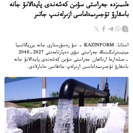
ەلىمىزدە جەراستى سۋىن كەشەندى پايدالانۋ جانە
باسقارۋ تۇجىرىمداماسى ازىرلەنىپ جاتىر
استانا. KAZINFORM - سۋ رەسۋرستارى جانە يرريگاتسيا
مينيسترلىگىنىڭ جەراستى سۋى دەپارتامەنتى 2027-2040
-جىلدارعا ارنالعان جەراستى سۋىن كەشەندى پايدالانۋ جانە
باسقارۋ تۇجىرىمداماسىن ازىرلەپ جاتقانىن حابارلادى.