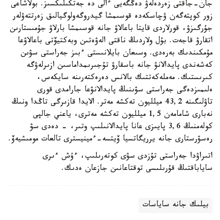
جان-جاقتى زەردەلەۋ دەڭگەيى ءالى دە جەتكىلىكسىز. بولاشاعى
زور كوپتەگەن ۋچاسكەدە قوسىمشا گيدروگەولوگيالىق زەرتتەۋلەر
جۇرگىزۋ، قورلاردى قايتا باعالاۋ جانە قوسىمشا بارلاۋ جۇمىستارىن
اتقارۋ قاجەت. بۇل ولاردىڭ ناقتى الەۋەتىن وبەكتيۆتى باعالاۋعا
مۇمكىندىك بەرەدى. وسىعان بايلانىستى ءبىز جەراستى سۋىن
كەشەندى پايدالانۋ جانە باسقارۋ تۇجىرىمداماسىن ازىرلەۋگە
كىرىستىك. مەملەكەتتىك بالانس دەرەكتەرىنە سايكەس،
ەلىمىزدەگى جەراستى سۋىنىڭ پايدالانۋعا جارامدى قورى
تاۋلىگىنە 43,2 ميلليون تەكشە مەتر. الايدا قازىرگى تاڭدا ونىڭ
نەبارى شامامەن 1,5 ميلليون تەكشە مەترى، ياعني جالپى
كولەمنىڭ 3,6 پايىزى عانا پايدالانىلىپ وتىر، - دەدى سۋ
رەسۋرستارى جانە يرريگاتسيا ۆيتسە-ءمينيسترى تالعات مومىشيەۆ.
اتىراۋدا جەراستى تۇزدى سۋى كوتەرىلىپ، ءۇش ءىرى
ساياباقتىڭ قۇرىلىسى توقتاعانىن جازعان ەدىك.
بيلىك جانە ساياسات