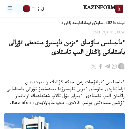
KAZINFORM
ق ز
ترەند:
2026-سايلاۋ
وقيعا
تاعايىنداۋ
اقوردا
18:59, 30 قاراشا 2023
ءماجىلىس ساۋساق ءىزىن تاپسىرۋ مىندەتى تۋرالى
باستامانى زاڭنان الىپ تاستادى
ءماجىلىس ءتولقۇجات پەن جەكە كۋالىك راسىمدەيتىن
ازاماتتاردى ساۋساق ءىزىن تاپسىرۋعا مىندەتتەۋ تۋرالى باستامانى
زاڭنان الىپ تاستادى. ءبىراق بۇل تالاپ شەتەلدىك ازاماتتار
ءۇشىن مىندەتتى بولىپ قالادى، دەپ حابارلايدى Kazinform.