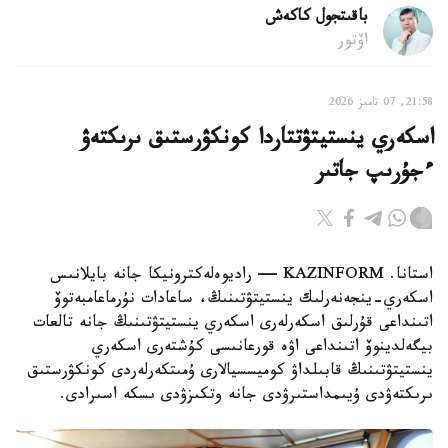
باقىتجول كاكەش
اۆتور
21:58, 07 تامىز 2026
اسكەري ينستيتۋتتاردا كونكۋرستىق ىرىكتەۋ
ءجۇرىپ جاتىر
استانا. KAZINFORM — راديوەلەكترونيكا جانە بايلانىس
اسكەري-ينجەنەرلىك ينستيتۋتىنىڭ، ساعادات نۇرماعامبەتوۆ
اتىنداعى قۇرلىق اسكەرلەرى اسكەري ينستيتۋتىنىڭ جانە تالعات
بيگەلدينوۆ اتىنداعى اۋە قورعانىسى كۇشتەرى اسكەري
ينستيتۋتىنىڭ قابىلداۋ كوميسسيالارى ۇمىتكەرلەردى كونكۋرستىق
ىرىكتەۋدى ۇيىمداستىرۋدى جانە وتكىزۋدى ىسكە اسىرادى.