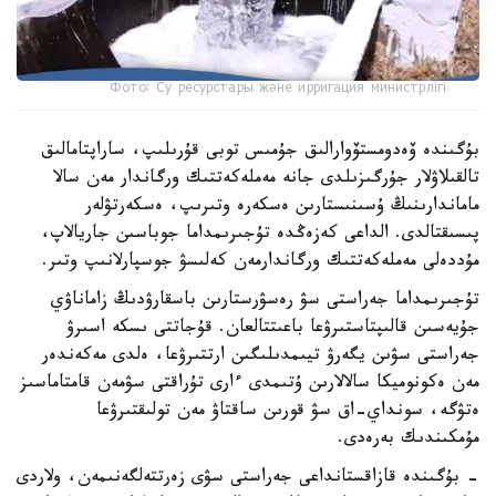
Фото: Су ресурстары және ирригация министрлігі
بۇگىندە ۆەدومستۆوارالىق جۇمىس توبى قۇرىلىپ، ساراپتامالىق
تالقىلاۋلار جۇرگىزىلدى جانە مەملەكەتتىك ورگاندار مەن سالا
ماماندارىنىڭ ۇسىنىستارىن ەسكەرە وتىرىپ، ەسكەرتۋلەر
پىسىقتالدى. الداعى كەزەڭدە تۇجىرىمداما جوباسىن جاريالاپ،
مۇددەلى مەملەكەتتىك ورگاندارمەن كەلىسۋ جوسپارلانىپ وتىر.
تۇجىرىمداما جەراستى سۋ رەسۋرستارىن باسقارۋدىڭ زاماناۋي
جۇيەسىن قالىپتاستىرۋعا باعىتتالعان. قۇجاتتى ىسكە اسىرۋ
جەراستى سۋىن يگەرۋ تيىمدىلىگىن ارتتىرۋعا، ەلدى مەكەندەر
مەن ەكونوميكا سالالارىن ۇتىمدى ءارى تۇراقتى سۋمەن قامتاماسىز
ەتۋگە، سونداي-اق سۋ قورىن ساقتاۋ مەن تولىقتىرۋعا
مۇمكىندىك بەرەدى.
- بۇگىندە قازاقستانداعى جەراستى سۋى زەرتتەلگەنىمەن، ولاردى