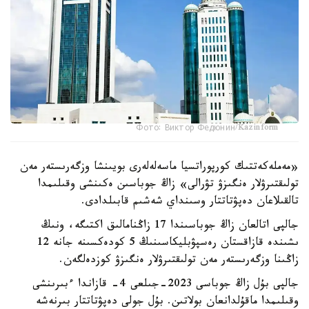
Фото: Виктор Федюнин/Kazinform
«مەملەكەتتىك كورپوراتسيا ماسەلەلەرى بويىنشا وزگەرىستەر مەن
تولىقتىرۋلار ەنگىزۋ تۋرالى» زاڭ جوباسىن ەكىنشى وقىلىمدا
تالقىلاعان دەپۋتاتتار وسىنداي شەشىم قابىلدادى.
جالپى اتالعان زاڭ جوباسىندا 17 زاڭنامالىق اكتىگە، ونىڭ
ىشىندە قازاقستان رەسپۋبليكاسىنىڭ 5 كودەكسىنە جانە 12
زاڭىنا وزگەرىستەر مەن تولىقتىرۋلار ەنگىزۋ كوزدەلگەن.
جالپى بۇل زاڭ جوباسى 2023-جىلعى 4- قازاندا ءبىرىنشى
وقىلىمدا ماقۇلدانعان بولاتىن. بۇل جولى دەپۋتاتتار بىرنەشە