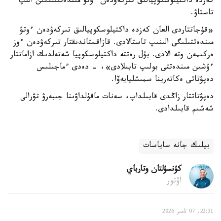
كەزدە داكتيلوسكوپيالىق تىركەۋدەن ءوتۋ مىندەتتىلىگىن الىپ
تاستاۋ.
«قۇجاتتاردى العان كەزدە داكتيلوسكوپيالىق تىركەۋدەن ءوتۋ
مىندەتتىلىگى الىنىپ تاستالادى. قازاقستاندىقتار تىركەۋدەن ءوز
ەركىمەن وتە الادى. بۇل رەتتە داكتيلوسكوپيا شەتەلدىك ازاماتتار
ءۇشىن مىندەتتى بولىپ تابىلادى»، - دەدى ءماجىلىس
دەپۋتاتى ەكاتەرينا سمىشليايەۆا.
دەپۋتاتتار زاڭدى قابىلداپ، سەنات ماقۇلداۋىنا جىبەرۋ تۋرالى
شەشىم قابىلدادى.
بيلىك جانە ساياسات
كۇنسۇلتان وتارباي
اۆتور
22:31, 07 تامىز 2026