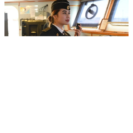
Фото: Қорғаныс министрлігі
بارلىق جوعارى اسكەري وقۋ ورىندارىندا كاسىبي-پسيحولوگيالىق
ىرىكتەۋ وتكىزىلدى. ۇمىتكەرلەر مەديسينالىق كۋالاندىرۋدان
ءوتىپ، دەنە شىنىقتىرۋ دەڭگەيى تەكسەرىلەدى. جەكەلەگەن
ماماندىقتار بويىنشا ۇمىتكەرلەر ءتۇسۋ ەمتيحاندارىن تاپسىرادى.
بۇگىنگى تاڭدا راديوەلەكترونيكا جانە بايلانىس اسكەري-