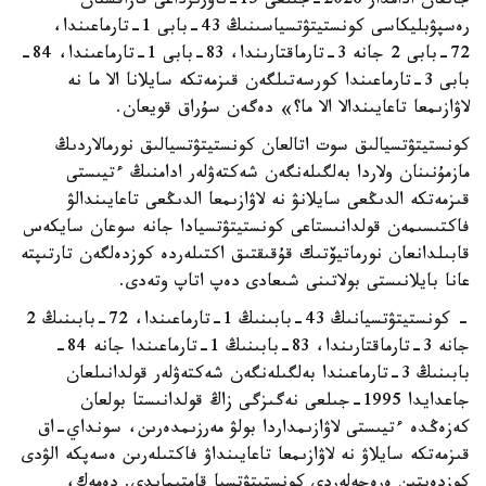
جاتقان ادامدار 2026-جىلعى 15-ناۋرىزداعى قازاقستان
رەسپۋبليكاسى كونستيتۋتسياسىنىڭ 43-بابى 1-تارماعىندا،
72-بابى 2 جانە 3-تارماقتارىندا، 83-بابى 1-تارماعىندا، 84-
بابى 3-تارماعىندا كورسەتىلگەن قىزمەتكە سايلانا الا ما نە
لاۋازىمعا تاعايىندالا الا ما؟» دەگەن سۇراق قويعان.
كونستيتۋتسيالىق سوت اتالعان كونستيتۋتسيالىق نورمالاردىڭ
مازمۇنىنان ولاردا بەلگىلەنگەن شەكتەۋلەر ادامنىڭ ءتيىستى
قىزمەتكە الدىڭعى سايلانۋ نە لاۋازىمعا الدىڭعى تاعايىندالۋ
فاكتىسىمەن قولدانىستاعى كونستيتۋتسيادا جانە سوعان سايكەس
قابىلدانعان نورماتيۆتىك قۇقىقتىق اكتىلەردە كوزدەلگەن تارتىپتە
عانا بايلانىستى بولاتىنى شىعادى دەپ اتاپ وتەدى.
- كونستيتۋتسيانىڭ 43-بابىنىڭ 1-تارماعىندا، 72-بابىنىڭ 2
جانە 3-تارماقتارىندا، 83-بابىنىڭ 1-تارماعىندا جانە 84-
بابىنىڭ 3-تارماعىندا بەلگىلەنگەن شەكتەۋلەر قولدانىلعان
جاعدايدا 1995-جىلعى نەگىزگى زاڭ قولدانىستا بولعان
كەزەڭدە ءتيىستى لاۋازىمداردا بولۋ مەرزىمدەرىن، سونداي-اق
قىزمەتكە سايلاۋ نە لاۋازىمعا تاعايىنداۋ فاكتىلەرىن ەسەپكە الۋدى
كوزدەيتىن ەرەجەلەردى كونستيتۋتسيا قامتىمايدى. دەمەك،