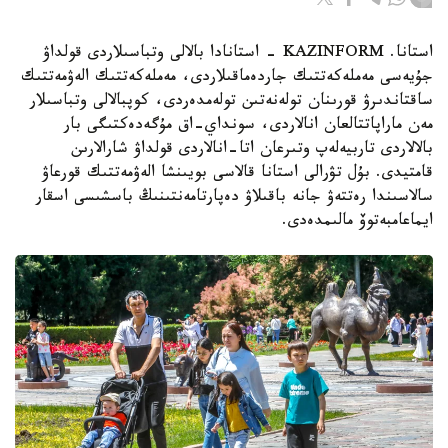
استانا. KAZINFORM - استانادا بالالى وتباسىلاردى قولداۋ
جۇيەسى مەملەكەتتىك جاردەماقىلاردى، مەملەكەتتىك الەۋمەتتىك
ساقتاندىرۋ قورىنان تولەنەتىن تولەمدەردى، كوپبالالى وتباسىلار
مەن ماراپاتتالعان انالاردى، سونداي-اق مۇگەدەكتىگى بار
بالالاردى تاربيەلەپ وتىرعان اتا-انالاردى قولداۋ شارالارىن
قامتيدى. بۇل تۋرالى استانا قالاسى بويىنشا الەۋمەتتىك قورعاۋ
سالاسىندا رەتتەۋ جانە باقىلاۋ دەپارتامەنتىنىڭ باسشىسى اسقار
ايماعامبەتوۆ مالىمدەدى.