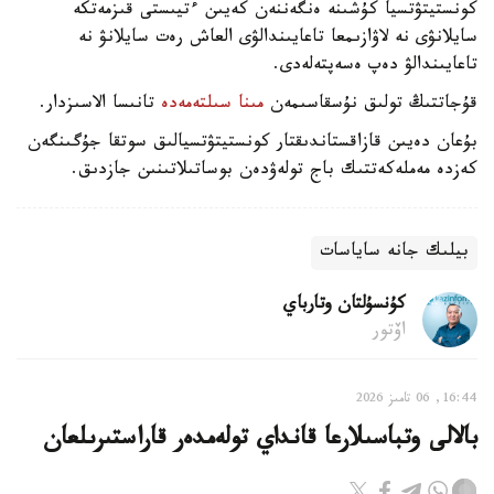
كونستيتۋتسيا كۇشىنە ەنگەننەن كەيىن ءتيىستى قىزمەتكە
سايلانۋى نە لاۋازىمعا تاعايىندالۋى العاش رەت سايلانۋ نە
تاعايىندالۋ دەپ ەسەپتەلەدى.
قۇجاتتىڭ تولىق نۇسقاسىمەن
مىنا سىلتەمەدە
تانىسا الاسىزدار.
بۇعان دەيىن قازاقستاندىقتار كونستيتۋتسيالىق سوتقا جۇگىنگەن
كەزدە مەملەكەتتىك باج تولەۋدەن بوساتىلاتىنىن جازدىق.
بيلىك جانە ساياسات
كۇنسۇلتان وتارباي
اۆتور
16:44, 06 تامىز 2026
بالالى وتباسىلارعا قانداي تولەمدەر قاراستىرىلعان