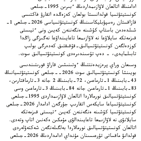
ادامنىڭ اتالعان لاۋازىمداردىڭ ءبىرىن 1995-جىلعى
كونستيتۋتسيا قولدانىستا بولعان كەزەڭدە اتقارۋ فاكتىسى
قازاقستان رەسپۋبليكاسىنىڭ كونستيتۋتسياسى 2026-جىلعى 1-
شىلدەدەن باستاپ كۇشىنە ەنگەننەن كەيىن ونى ءتيىستى
قىزمەتكە سايلاۋعا نە لاۋازىمعا تاعايىنداۋعا نەگىزگى زاڭدا
كوزدەلگەن كونستيتۋتسيالىق-قۇقىقتىق كەدەرگى بولىپ
تابىلمايدى، - دەپ تۇسىندىرەدى كونستيتۋتسيالىق سوت.
وسىعان وراي پرەزيدەنتتىڭ ءوتىنىشىن قاراۋ قورىتىندىسى
بويىنشا كونستيتۋتسيالىق سوت 2026--جىلعى كونستيتۋتسيانىڭ
43-بابىنىڭ 1-تارماعىن، 72-بابىنىڭ 2 جانە 3-تارماقتارىن،
83-بابىنىڭ 1-تارماعىن جانە 84-بابىنىڭ 3-تارماعىن وسى
كونستيتۋتسيالىق نورمالاردا اتالعان لاۋازىمداردى 1995-جىلعى
كونستيتۋتسياعا سايكەس اتقارىپ جۇرگەن ادامدار 2026-جىلعى
كونستيتۋتسيا كۇشىنە ەنگەننەن كەيىن ءتيىستى قىزمەتكە
سايلانۋى نە لاۋازىمعا تاعايىندالۋى مۇمكىن ەكەنىن اتاپ وتەدى.
اتالعان كونستيتۋتسيالىق نورمالاردا بەلگىلەنگەن شەكتەۋلەردى
قولدانۋ ماقساتى تۇرعىسىنان مۇنداي ادامداردىڭ 2026-جىلعى