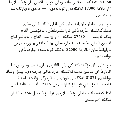
121360 تەڭگە. سەگىز جانە ودان كوپ بالاسى بار وتباسىلارعا
ءار بالاعا 17300 تەڭگەدەن تولەنەدى، — دەدى دەپارتامەنت
باسشىسى.
سونىمەن قاتار ماراپاتتالعان كوپبالالى انالارعا اي سايىن
مەملەكەتتىك جاردەماقى قاراستىرىلعان. «كۇمىس القا»
يەگەرلەرىنە — 27680 تەڭگە، ال «التىن القا»، «باتىر انا»
اتاعىن العان جانە 1، II دارەجەلى «انا داڭقى» وردەنىمەن
ماراپاتتالعان انالارعا 32000 تەڭگە كولەمىندە جاردەماقى
تولەنەدى.
سونداي-اق مۇگەدەكتىگى بار بالالاردى تاربيەلەپ وتىرعان اتا-
انالارعا اي سايىن مەملەكەتتىك جاردەماقى بەرىلەدى. بيىل ونىڭ
مولشەرى 81871 تەڭگەنى قۇرايدى. قازىرگى ۋاقىتتا استانا
قالاسىندا مۇنداي قولداۋ شاراسىمەن 12786 اتا-انا قامتىلعان.
ايتا كەتەيىك، بالالى وتباسىلاردى قولداۋعا بيىل 974 ميلليارد
تەڭگە ءبولىندى.