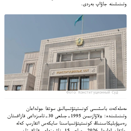
وتىنىشىنە جاۋاپ بەردى.
Фото: Конституционный Суд
مەملەكەت باسشىسى كونستيتۋتسيالىق سوتقا جولداعان
وتىنىشىندە: «لاۋازىمىن 1995-جىلعى 30-تامىزداعى قازاقستان
رەسپۋبليكاسىنىڭ كونستيتۋتسياسىنا سايكەس اتقارىپ كەلە