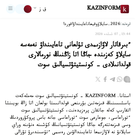
KAZINFORM
ق ز
ترەند:
2026-سايلاۋ
وقيعا
تاعايىنداۋ
اقوردا
15:44, 07 شىلدە 2026
ءبىرقاتار لاۋازىمدى تۇلعانى تاعايىنداۋ نەمەسە
سايلاۋ كەزىندە جاڭا اتا زاڭنىڭ نورمالارى
قولدانىلادى - كونستيتۋتسيالىق سوت
استانا. KAZINFORM - كونستيتۋتسيالىق سوت مەملەكەت
باسشىسىنىڭ قىزمەتىن بۇرىنعى قولدانىستا بولعان اتا زاڭ بويىنشا
اتقارىپ كەلە جاتقان پرەزيدەنت، كونستيتۋتسيالىق سوت
ءتوراعاسى، جوعارعى سوت ءتوراعاسى جانە باس پروكۋروردىڭ
وسى قىزمەتتەرگە جاڭا كونستيتۋتسيانىڭ كۇشىنە ەنۋىنە وراي
سايلانۋ نە لاۋازىمعا تاعايىندالۋىن رەسمي ءتۇسىندىرۋ تۋرالى