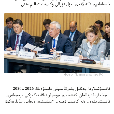
ماسەلەلەرى تالقىلاندى. بۇل تۋرالى ۇكىمەت ءمالىم ەتتى.
Фото: Правительство РК
قاتىسۋشىلارعا جەڭىل ونەركاسىپتى دامىتۋدىڭ 2026-2030
-جىلدارعا ارنالعان كەشەندى جوسپارىنىڭ نەگىزگى ەرەجەلەرى
تانىستىرىلدى. ونەركاسىپ ۆيسە- ءمينيسترى ولجاس ساپاربەكوۆ
اتاپ وتكەندەي، قۇجات زاڭناما، ساتىپ الۋ تەتىگىن جەتىلدىرۋ،