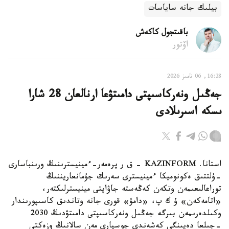
بيلىك جانە ساياسات
باقىتجول كاكەش
اۆتور
16:28, 06 تامىز 2026
جەڭىل ونەركاسىپتى دامىتۋعا ارنالعان 28 شارا
ىسكە اسىرىلادى
استانا. KAZINFORM - ق ر پرەمەر-ءمينيسترىنىڭ ورىنباسارى
-ۇلتتىق ەكونوميكا ءمينيسترى سەرىك جۇمانعاريننىڭ
توراعالىعىمەن وتكەن كەڭەستە جاۋاپتى مينيسترلىكتەر،
«اتامەكەن» ۇ ك پ، «دامۋ» قورى جانە وتاندىق كاسىپورىندار
وكىلدەرىمەن بىرگە جەڭىل ونەركاسىپتى دامىتۋدىڭ 2030
-جىلعا دەيىنگى كەشەندى جوسپارى مەن سالانىڭ وزەكتى