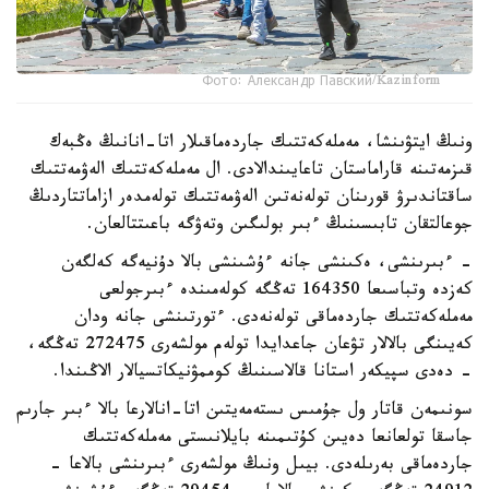
Фото: Александр Павский/Kazinform
ونىڭ ايتۋىنشا، مەملەكەتتىك جاردەماقىلار اتا-انانىڭ ەڭبەك
قىزمەتىنە قاراماستان تاعايىندالادى. ال مەملەكەتتىك الەۋمەتتىك
ساقتاندىرۋ قورىنان تولەنەتىن الەۋمەتتىك تولەمدەر ازاماتتاردىڭ
جوعالتقان تابىسىنىڭ ءبىر بولىگىن وتەۋگە باعىتتالعان.
- ءبىرىنشى، ەكىنشى جانە ءۇشىنشى بالا دۇنيەگە كەلگەن
كەزدە وتباسىعا 164350 تەڭگە كولەمىندە ءبىرجولعى
مەملەكەتتىك جاردەماقى تولەنەدى. ءتورتىنشى جانە ودان
كەيىنگى بالالار تۋعان جاعدايدا تولەم مولشەرى 272475 تەڭگە،
- دەدى سپيكەر استانا قالاسىنىڭ كوممۋنيكاتسيالار الاڭىندا.
سونىمەن قاتار ول جۇمىس ىستەمەيتىن اتا-انالارعا بالا ءبىر جارىم
جاسقا تولعانعا دەيىن كۇتىمىنە بايلانىستى مەملەكەتتىك
جاردەماقى بەرىلەدى. بيىل ونىڭ مولشەرى ءبىرىنشى بالاعا -