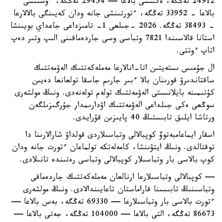
24912 تەڭگە، ەكىنشى بالاعا — 29454 تەڭگە، ءۇشىنشى
بالاعا - 33952 تەڭگە، ءتورتىنشى جانە ودان كەيىنگى بالالارعا
- 38493 تەڭگە. 2026 -جىلعى 1- تامىزداعى جاعداي بويىنشا
استانا قالاسىندا 7821 وتباسى وسى جاردەماقىنى الىپ وتىر دەپ
اتاپ ءوتتى.
ال جۇمىس ىستەيتىن اتا-انالارعا مەملەكەتتىك الەۋمەتتىك
ساقتاندىرۋ قورىنان بالا ءبىر جارىم جاسقا تولعانعا دەيىن
كۇتىمىنە بايلانىستى الەۋمەتتىك تولەم تولەنەدى. ونىڭ مولشەرى
سوڭعى ەكى جىلداعى الەۋمەتتىك اۋدارىمدار جۇرگىزىلگەن
ورتاشا ايلىق تابىستىڭ 40 پايىزىن قۇرايدى.
اسقار ايماعامبەتوۆ كوپبالالى وتباسىلاردى قولداۋ شارالارىنا دا
توقتالدى. ونىڭ ايتۋىنشا، كامەلەتكە تولماعان ءتورت جانە ودان
كوپ بالاسى بار وتباسىلار كوپبالالى وتباسى رەتىندە تانىلادى.
— كوپبالالى وتباسىلارعا ارنالعان مەملەكەتتىك جاردەماقى
وتباسىنىڭ تابىسىنا قاراماستان تاعايىندالادى. ونىڭ مولشەرى
ءتورت بالاسى بار وتباسىلارعا — 69330 تەڭگە، بەس بالاعا —
86673 تەڭگە، التى بالاعا — 104000 تەڭگە، جەتى بالاعا —