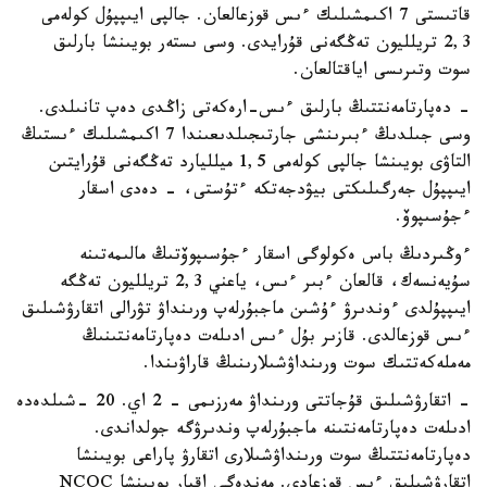
قاتىستى 7 اكىمشىلىك ءىس قوزعالعان. جالپى ايىپپۇل كولەمى
2,3 تريلليون تەڭگەنى قۇرايدى. وسى ىستەر بويىنشا بارلىق
سوت وتىرىسى اياقتالعان.
- دەپارتامەنتتىڭ بارلىق ءىس-ارەكەتى زاڭدى دەپ تانىلدى.
وسى جىلدىڭ ءبىرىنشى جارتىجىلدىعىندا 7 اكىمشىلىك ءىستىڭ
التاۋى بويىنشا جالپى كولەمى 1,5 ميلليارد تەڭگەنى قۇرايتىن
ايىپپۇل جەرگىلىكتى بيۋدجەتكە ءتۇستى، - دەدى اسقار
ءجۇسىپوۆ.
ءوڭىردىڭ باس ەكولوگى اسقار ءجۇسىپوۆتىڭ مالىمەتىنە
سۇيەنسەك، قالعان ءبىر ءىس، ياعني 2,3 تريلليون تەڭگە
ايىپپۇلدى ءوندىرۋ ءۇشىن ماجبۇرلەپ ورىنداۋ تۋرالى اتقارۋشىلىق
ءىس قوزعالدى. قازىر بۇل ءىس ادىلەت دەپارتامەنتىنىڭ
مەملەكەتتىك سوت ورىنداۋشىلارىنىڭ قاراۋىندا.
- اتقارۋشىلىق قۇجاتتى ورىنداۋ مەرزىمى - 2 اي. 20 -شىلدەدە
ادىلەت دەپارتامەنتىنە ماجبۇرلەپ وندىرۋگە جولداندى.
دەپارتامەنتتىڭ سوت ورىنداۋشىلارى اتقارۋ پاراعى بويىنشا
اتقارۋشىلىق ءىس قوزعادى. مەندەگى اقپار بويىنشا NCOC