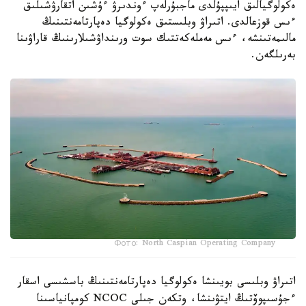
ەكولوگيالىق ايىپپۇلدى ماجبۇرلەپ ءوندىرۋ ءۇشىن اتقارۋشىلىق
ءىس قوزعالدى. اتىراۋ وبلىستىق ەكولوگيا دەپارتامەنتىنىڭ
مالىمەتىنشە، ءىس مەملەكەتتىك سوت ورىنداۋشىلارىنىڭ قاراۋىنا
بەرىلگەن.
Фото: North Caspian Operating Company
اتىراۋ وبلىسى بويىنشا ەكولوگيا دەپارتامەنتىنىڭ باسشىسى اسقار
ءجۇسىپوۆتىڭ ايتۋىنشا، وتكەن جىلى NCOC كومپانياسىنا