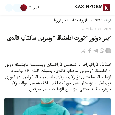
KAZINFORM
ق ز
ترەند:
2026-سايلاۋ
وقيعا
تاعايىنداۋ
اقوردا
21:28, 04 قاراشا 2024
ءبىر دونور ءتورت ادامنىڭ ءومىرىن ساقتاپ قالدى
استانا. قازاقپارات - شىعىس قازاقستان وبلىسىندا مايتتىك دونور
4 ادامنىڭ ءومىرىن ساقتاپ قالدى. ينسۋلت العان 39 جاستاعى
ازاماتتىڭ جاعدايى اۋىرلاپ، وعان باس ميىنىڭ ءولىمى دياگنوزى
قويىلعان. تۋىستارىمەن جۇرگىزىلگەن اڭگىمەدەن سوڭ، ولار
مارقۇمنىڭ قاجەتتى اعزاسىن الۋعا كەلىسىم بەرگەن.