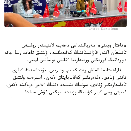
Фото: Kazinform
«تاقتار ويىنى» سەريالىنداعى دجەيمە لاننيستەر رولىمەن
تانىلعان اكتەر قازاقستاننىڭ كەڭدىگىنە، ۇلتتىق تاعامدارىنا جانە
ەلوردانىڭ كورىكتى ورىندارىنا ءتانتى بولعانىن ايتتى.
- قازاقستانعا العاش رەت كەلىپ وتىرمىن. مۇنداعىنىڭ ءبارى
قاتتى ۇنادى. ەلدەرىڭىز كەڭ-بايتاق ەكەن. اسىرەسە ۇلتتىق
تاعامدارىڭىز ۇنادى. سونىڭ ىشىندە ەتتىڭ ءدامى ەرەكشە ەكەن.
ءتىپتى وسى ءبىر كۇننىڭ وزىندە سوڭعى ءۇش جىلدا
جەگەنىمنەن دە كوپ ەت جەپ قويعان شىعارمىن، - دەپ كۇلدى
اكتەر.