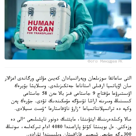
Фото: Минздрав РК
التى ساعاتقا سوزىلعان وپەراتسيادان كەيىن مۋلتي ورگاندى اعزالار
سان اۆياتسيا ارقىلى استاناعا جەتكىزىلدى. وسىلايشا بۇيرەك
اۋىستىرۋعا مۇقتاج 9 جاستاعى قىز بالا مەن 58 جاستاعى
كىسىنىڭ ومىرىنە اراشا تۇسۋگە مۇمكىندىك تۋدى. جۇرەك پەن
وكپە دە ترانسپلانتاتسياعا ءزارۋ ناۋقاستارعا ءۇمىت سىيلادى.
سالا وكىلدەرىنىڭ ايتۋىنشا، مايتتىك دونور تاپشىلىعى ءالى دە
وزەكتى. ەل بويىنشا كۇتۋ پاراعىندا 4080 ادام تىركەلسە، سونىڭ
300-گە جۋىعى شىعىس قازاقستان وبلىسىندا تۇرادى.