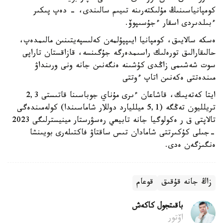
كومپانياسىنىڭ مۇلىكتەرىنە تىيىم سالىندى، - دەپ پىكىر
ءبىلدىردى اسقار ءجۇسىپوۆ.
ەسكە سالايىق، كومپانيا ايىپپۇلمەن كەلىسپەيتىنىن مالىمدەپ،
حالىقارالىق تورەلىك راسىمدەرگە جۇگىنسە، قازاقستان تاراپى
سوت شەشىمى زاڭدى كۇشىنە ەنگەنىن جانە ونى ورىنداۋ
مىندەتتى ەكەنىن اتاپ ءوتتى
ايتا كەتەيىك، قاشاعان ءىرى مۇناي جوباسىنا قاتىستى 2,3
تريلليون تەڭگە (5,1 ميلليارد دوللار شاماسىندا) كولەمىندەگى
تالاپتى ق ر ەكولوگيا جانە تابيعي رەسۋرستار مينيسترلىگى 2023
-جىلى كۇكىرتتى شامادان تىس ساقتاۋ فاكتىلەرى بويىنشا
ەنگىزگەن ەدى.
زاڭ جانە قۇقىق
قوعام
باقىتجول كاكەش
اۆتور