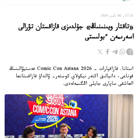
17:31, 06 تامىز 2026
«تاقتار ويىنىنىڭ» جۇلدىزى قازاقستان تۋرالى
اسەرىمەن ءبولىستى
استانا. قازاقپارات - Comic Con Astana 2026 فەستيۆالىنىڭ
قوناعى، دانيالىق اكتەر نيكولاي كوستەر- ۆالداۋ قازاقستانعا
العاشقى ساپارى جايلى اڭگىمەلەدى.