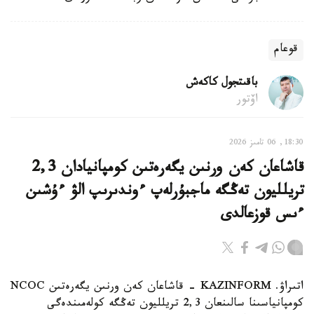
قوعام
باقىتجول كاكەش
اۆتور
18:30, 06 تامىز 2026
قاشاعان كەن ورنىن يگەرەتىن كومپانيادان 2,3
تريلليون تەڭگە ماجبۇرلەپ ءوندىرىپ الۋ ءۇشىن
ءىس قوزعالدى
اتىراۋ. KAZINFORM - قاشاعان كەن ورنىن يگەرەتىن NCOC
كومپانياسىنا سالىنعان 2,3 تريلليون تەڭگە كولەمىندەگى