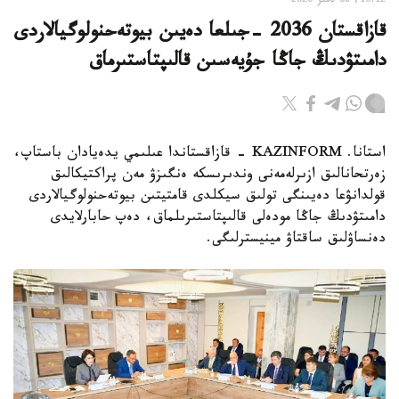
10:12, 08 تامىز 2026
قازاقستان 2036 -جىلعا دەيىن بيوتەحنولوگيالاردى
دامىتۋدىڭ جاڭا جۇيەسىن قالىپتاستىرماق
استانا. KAZINFORM - قازاقستاندا عىلىمي يدەيادان باستاپ،
زەرتحانالىق ازىرلەمەنى وندىرىسكە ەنگىزۋ مەن پراكتيكالىق
قولدانۋعا دەيىنگى تولىق سيكلدى قامتيتىن بيوتەحنولوگيالاردى
دامىتۋدىڭ جاڭا مودەلى قالىپتاستىرىلماق، دەپ حابارلايدى
دەنساۋلىق ساقتاۋ مينيسترلىگى.