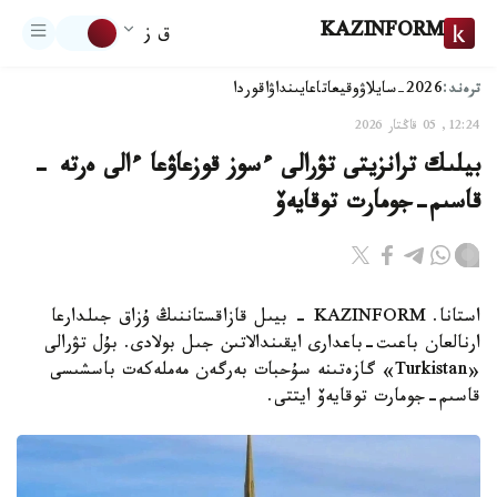
KAZINFORM
ق ز
ترەند:
2026-سايلاۋ
وقيعا
تاعايىنداۋ
اقوردا
12:24, 05 قاڭتار 2026
بيلىك ترانزيتى تۋرالى ءسوز قوزعاۋعا ءالى ەرتە -
قاسىم-جومارت توقايەۆ
استانا. KAZINFORM - بيىل قازاقستاننىڭ ۇزاق جىلدارعا
ارنالعان باعىت-باعدارى ايقىندالاتىن جىل بولادى. بۇل تۋرالى
«Turkistan» گازەتىنە سۇحبات بەرگەن مەملەكەت باسشىسى
قاسىم-جومارت توقايەۆ ايتتى.