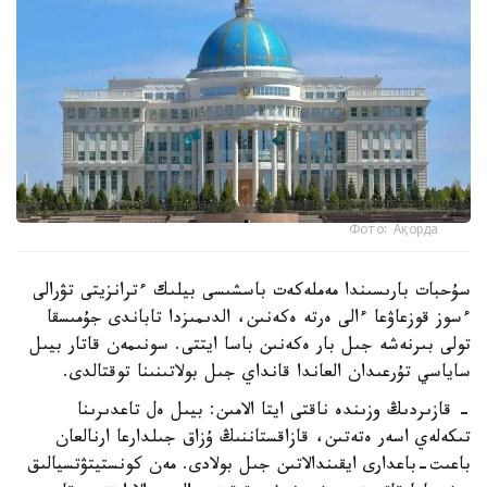
Фото: Ақорда
سۇحبات بارىسىندا مەملەكەت باسشىسى بيلىك ءترانزيتى تۋرالى
ءسوز قوزعاۋعا ءالى ەرتە ەكەنىن، الدىمىزدا تاباندى جۇمىسقا
تولى بىرنەشە جىل بار ەكەنىن باسا ايتتى. سونىمەن قاتار بيىل
ساياسي تۇرعىدان العاندا قانداي جىل بولاتىنىنا توقتالدى.
- قازىردىڭ وزىندە ناقتى ايتا الامىن: بيىل ەل تاعدىرىنا
تىكەلەي اسەر ەتەتىن، قازاقستاننىڭ ۇزاق جىلدارعا ارنالعان
باعىت-باعدارى ايقىندالاتىن جىل بولادى. مەن كونستيتۋتسيالىق