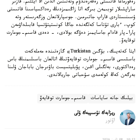
رەفورماعا قاتىستى رەفەرەندۋم وتەتىنىن الدىن الا ايتتىم. قازىر
ساراپشىلار توبىمەن بىرگە اتا زاڭىمىزدىڭ رەداكسياسىنا قاتىستى
ۇسىنىستاردى قاراپ جاتىرمىن. جوسپارلانعان وزگەرىستەر وتە
كوپ، ءبارى تۇتاسا كەلگەندە جاڭا كونستيتۋتسيا قابىلداۋمەن
پارا-پار قادام جاسايمىز دەۋگە بولادى، - دەدى قاسىم-جومارت
توقايەۆ.
ايتا كەتەيىك، بۇگىن Turkistan» گازەتىندە مەملەكەت
باسشىسى قاسىم- جومارت توقايەۆتىڭ اتالعان باسىلىمنىڭ باس
رەداكتورى، بەلگىلى اقىن، پۋبليتسيست باۋىرجان باباجان ۇلىنا
بەرگەن كەڭ كولەمدى سۇحباتى جاريالاندى.
بيلىك جانە ساياسات
قاسىم-جومارت توقايەۆ
ريزابەك نۇسىپبەك ۇلى
اۆتور