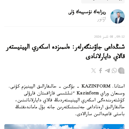
ريزابەك نۇسىپبەك ۇلى
اۆتور
09:12, 08 تامىز 2026
شىڭداعى جاۋىنگەرلەر: ەلىمىزدە اسكەري الپينيستەر
قالاي دايارلانادى
استانا. KAZINFORM - بۇگىن - حالىقارالىق الپينيزم كۇنى.
وسىعان وراي Kazinform ءتىلشىسى قازاقستان قارۋلى
كۇشتەرىندەگى اسكەري الپينيستەردىڭ قالاي دايارلاناتىنىن،
حالىقارالىق ارەناداعى جەتىستىكتەرىن جانە بۇل ماماندىقتىڭ
باستى قاعيداتىن سارالادى.