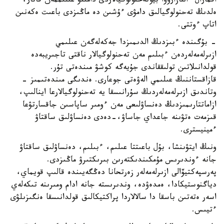
اقمارال ءالنازاروۆا بيوتەحنولوگيالاردى دامىتۋ عىلىممەن قاتار،
ەلدىڭ تەحنولوگيالىق دامۋى ءۇشىن دە ماڭىزدى باعىت ەكەنىن
اتاپ ءوتتى.
- بۇگىندە ءبىزدىڭ الدىمىزدا جەكەلەگەن عىلىمي
ازىرلەمەلەردەن ءبىلىم مەن تەحنولوگيالار ناقتى تاجىريبەدە
قولدانىلاتىن تولىققاندى جۇيەگە كوشۋ مىندەتى تۇر.
قازاقستاننىڭ عىلىمي الەۋەتى جوعارى. ەندىگى مىندەتىمىز -
وتاندىق ازىرلەمەلەردىڭ سۇرانىسقا يە تەحنولوگيالارعا اينالىپ،
ازاماتتارىمىزدىڭ دەنساۋلىعى مەن ءومىر ساپاسىن جاقسارتۋعا
قىزمەت ەتۋىنە جاعداي جاساۋ،-دەدى دەنساۋلىق ساقتاۋ
ءمينيسترى.
ونىڭ ايتۋىنشا، بۇل باعىتتا عىلىم، ءبىلىم، دەنساۋلىق ساقتاۋ
جانە ءوندىرىس مۇمكىندىكتەرىن بىرىكتىرۋ ماڭىزدى.
پەرسپەكتيۆالى ازىرلەمەلەر زەرتحانا دەڭگەيىندە قالىپ قويماي،
دياگنوستيكادا، ەمدەۋدە، وندىرىستە جانە ادام ومىرىنە تىكەلەي
اسەر ەتەتىن باسقا دا سالالاردا پراكتيكالىق قولدانىسقا ەنگىزىلۋى
ءتيىس.