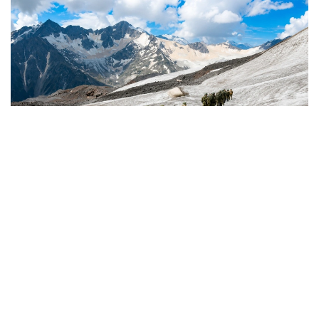
Фото: Қорғаныс министрліг
كىمدەر اسكەري الپينيست بولا الادى؟
اسكەري الپينيستەر - تاۋلى جەردە جاۋىنگەرلىك مىندەتتەردى
ورىنداۋعا جانە جەكە قۇرامدى ارنايى تاۋ دايارلىعىنا ۇيرەتۋگە
ماماندانعان اسكەري قىزمەتشىلەر.
- تاۋ دايارلىعى بويىنشا ارنايى بىلىكتىلىكتەن وتكەن اسكەري