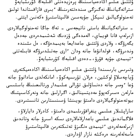
ۇلتتىق عىلىم اكادەمياسىنىڭ پرەزيدەنتى اقىلبەك كۇرىشبايەۆ
ستراتەگيانىڭ نەگىزگى مىندەتتەرىنىڭ ءبىرى قازاقستاندا تولىق
تەحنولوگيالىق تسيكل جۇيەسىن قالىپتاستىرۋ ەكەنىن ايتتى.
- ستراتەگيانىڭ باستى ناتيجەسى - تەك جاڭا تەحنولوگيالاردى
ازىرلەپ قانا قويماي، الەمدەگى ۇزدىك شەشىمدەردى جەدەل
يگەرۋگە، ولاردى ۇلتتىق جاعدايعا بەيىمدەۋگە، ەل ىشىندە
وندىرۋگە، قولدانۋعا جانە ودان ءارى جەتىلدىرۋگە قابىلەتتى
ءتيىمدى جۇيە قۇرۋ،-دەدى اقىلبەك كۇرىشبايەۆ.
وتىرىس بارىسىندا ۇلتتىق عىلىم اكادەمياسىنىڭ اكادەميكتەرى
ۆياچەسلاۆ لوكشين، ەرلان تۇرىسپەكوۆ، امانكەلدى سادانوۆ جانە
ۇعا ءومىر جانە دەنساۋلىق تۋرالى عىلىمدار ورتالىعىنىڭ باسشىسى
مارلەن ەسىركەپوۆ مەديتسينالىق، اگرارلىق جانە ونەركاسىپتىك
بيوتەحنولوگيالاردى دامىتۋ بويىنشا ۇسىنىستارىن تانىستىردى.
ساراپشىلار عىلىمي ينفراقۇرىلىمدى دامىتۋ، كادرلار دايارلاۋ،
فلاگماندىق عىلىمي باعدارلامالاردى ىسكە اسىرۋ جانە وتاندىق
ازىرلەمەلەردى ءتيىمدى ەنگىزۋ تەتىكتەرىن قالىپتاستىرۋ
ماسەلەلەرىنە ەرەكشە نازار اۋداردى.