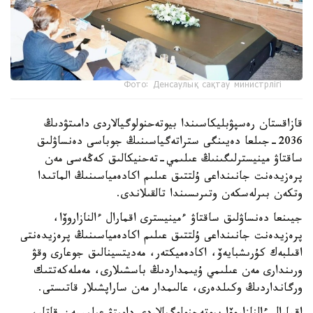
Фото: Денсаулық сақтау министрлігі
قازاقستان رەسپۋبليكاسىندا بيوتەحنولوگيالاردى دامىتۋدىڭ
2036-جىلعا دەيىنگى ستراتەگياسىنىڭ جوباسى دەنساۋلىق
ساقتاۋ مينيسترلىگىنىڭ عىلىمي-تەحنيكالىق كەڭەسى مەن
پرەزيدەنت جانىنداعى ۇلتتىق عىلىم اكادەمياسىنىڭ الماتىدا
وتكەن بىرلەسكەن وتىرىسىندا تالقىلاندى.
جيىنعا دەنساۋلىق ساقتاۋ ءمينيسترى اقمارال ءالنازاروۆا،
پرەزيدەنت جانىنداعى ۇلتتىق عىلىم اكادەمياسىنىڭ پرەزيدەنتى
اقىلبەك كۇرىشبايەۆ، اكادەميكتەر، مەديتسينالىق جوعارى وقۋ
ورىندارى مەن عىلىمي ۇيىمداردىڭ باسشىلارى، مەملەكەتتىك
ورگانداردىڭ وكىلدەرى، عالىمدار مەن ساراپشىلار قاتىستى.