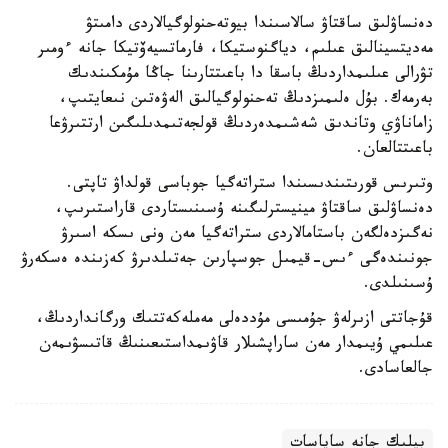
دەنساۋلىق ساقتاۋ سالاسىندا بيوتەحنولوگيالاردى دامىتۋ
مەديتسينالىق عىلىم، دياگنوستيكا، فارماتسيەۆتيكا جانە ءومىر
تۋرالى عىلىمداردىڭ باسقا دا باعىتتارىنا جاڭا مۇمكىندىك
بەرمەك. بۇل ەلىمىزدىڭ تەحنولوگيالىق الەۋەتىن نىعايتىپ،
زاماناۋي وتاندىق شەشىمدەردىڭ قولجەتىمدىلىگىن ارتتىرۋعا
باعىتتالعان.
وتىرىس قورىتىندىسىندا ستراتەگيا جوباسى قولداۋ تاپتى.
دەنساۋلىق ساقتاۋ مينيسترلىگىنە ۇسىنىستاردى قاراستىرىپ،
نەگىزدەلگەن باستامالاردى ستراتەگيا مەن ونى ىسكە اسىرۋ
جونىندەگى ءىس-قيمىل جوسپارىن جەتىلدىرۋ كەزىندە ەسكەرۋ
ۇسىنىلدى.
قۇجاتتى ازىرلەۋ جۇمىسى مۇددەلى مەملەكەتتىك ورگانداردىڭ،
عىلىمي ۇيىمدار مەن ساراپشىلار قاۋىمداستىعىنىڭ قاتىسۋىمەن
جالعاسادى.
بيلىك جانە ساياسات