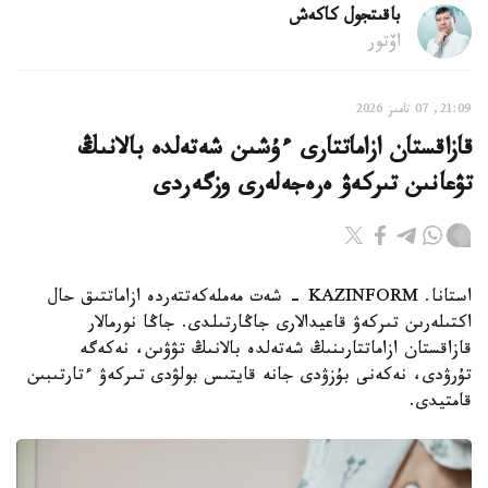
باقىتجول كاكەش
اۆتور
21:09, 07 تامىز 2026
قازاقستان ازاماتتارى ءۇشىن شەتەلدە بالانىڭ
تۋعانىن تىركەۋ ەرەجەلەرى وزگەردى
استانا. KAZINFORM - شەت مەملەكەتتەردە ازاماتتىق حال
اكتىلەرىن تىركەۋ قاعيدالارى جاڭارتىلدى. جاڭا نورمالار
قازاقستان ازاماتتارىنىڭ شەتەلدە بالانىڭ تۋۋىن، نەكەگە
تۇرۋدى، نەكەنى بۇزۋدى جانە قايتىس بولۋدى تىركەۋ ءتارتىبىن
قامتيدى.