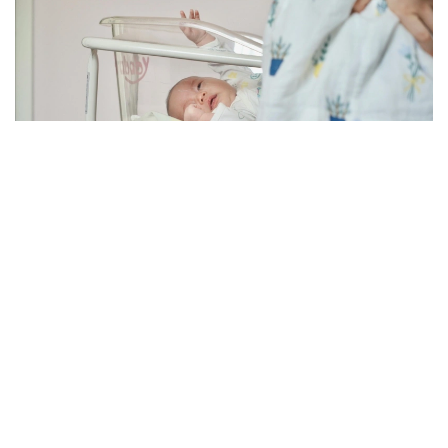
Фото: pexels.com
اتالعان وزگەرىستەر 2026 -جىلعى 30- شىلدەدە سىرتقى ىستەر
ءمينيسترىنىڭ بۇيرىعىمەن ەنگىزىلدى. قاعيدالاردىڭ جاڭا
رەداكسياسى 2026 -جىلعى 17 -تامىزدان باستاپ كۇشىنە
ەنەدى.
وزگەرىستەر بەس مەملەكەتتىك قىزمەتتى رەتتەيدى:
شەتەلدە بالانىڭ تۋۋىن تىركەۋ؛