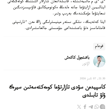
ءى ءى م مالىمەتىنشە، قابىلدانعان شارالار التىننىڭ كولەڭكەلى
اينالىمىن ازايتۋعا جانە ەلدىڭ ەكونوميكالىق قاۋىپسىزدىگىن
نىعايتۋعا مۇمكىندىك بەرىپ وتىر.
ايتا كەتەيىك، ىشكى ىستەر مينيسترلىگى زاڭ مەن ءتارتىپتى
قامتاماسىز ەتۋ باعىتىنداعى جۇمىستى جالعاستىرادى.
قوعام
باقىتجول كاكەش
اۆتور
21:30, 07 تامىز 2026
كاسپيدەن سۋدى تازارتۋعا كومەكتەسەتىن سيرەك
ۇلۋ تابىلدى