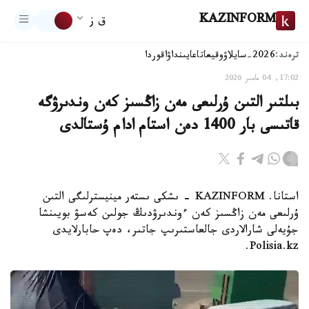
KAZINFORM
ق ز
ترەند:
2026-سايلاۋ
وقيعا
تاعايىنداۋ
اقوردا
17:02, 04 مامىر 2026
بىلتىر التىن ۇرلىعى مەن زاڭسىز كەن وندىرۋگە
قاتىسى بار 1400 دەن استام ادام ۇستالدى
استانا. KAZINFORM - ىشكى ىستەر مينيسترلىگى التىن
ۇرلىعى مەن زاڭسىز كەن ءوندىرۋدىڭ جولىن كەسۋ بويىنشا
جۇيەلى شارالاردى جالعاستىرىپ جاتىر، دەپ حابارلايدى
Polisia.kz.