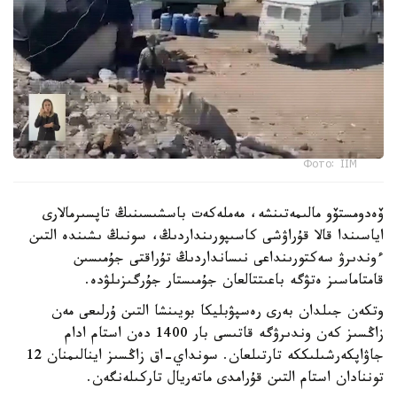
Фото: ІІМ
ۆەدومستۆو مالىمەتىنشە، مەملەكەت باسشىسىنىڭ تاپسىرمالارى
اياسىندا قالا قۇراۋشى كاسىپورىنداردىڭ، سونىڭ ىشىندە التىن
ءوندىرۋ سەكتورىنداعى نىسانداردىڭ تۇراقتى جۇمىسىن
قامتاماسىز ەتۋگە باعىتتالعان جۇمىستار جۇرگىزىلۋدە.
وتكەن جىلدان بەرى رەسپۋبليكا بويىنشا التىن ۇرلىعى مەن
زاڭسىز كەن وندىرۋگە قاتىسى بار 1400 دەن استام ادام
جاۋاپكەرشىلىككە تارتىلعان. سونداي-اق زاڭسىز اينالىمنان 12
توننادان استام التىن قۇرامدى ماتەريال تاركىلەنگەن.