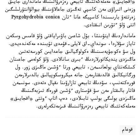
«اقجايىق» مەملەكەتتىك تابيعي رەزەرۆاتىنىڭ ماماندارى جايىق
وزەنى اتىراۋى مەن كاسپي تەڭىزى جاعالاۋىنىڭ بيوالۋانتۇرلىلىگىن
زەرتتەۋ بارىسىندا كاسپيگە عانا ءتان Pyrgohydrobia conica
اتتى ۇلۋ ءتۇرىن انىقتادى.
مامانداردىڭ ايتۋىنشا، بۇل شاعىن باۋىراياقتى ۇلۋ قامىس وسكەن
تاياز سۋلاردا، سونداي-اق لايلى-قۇمدى تۇبىندە مەكەندەيدى.
ول سۋ ەكوجۇيەسىنىڭ ەكولوگيالىق جاعدايىن كورسەتەتىن
ماڭىزدى ينديكاتورلاردىڭ ءبىرى سانالادى. ۇلۋ كولەمى جاعىنان
كىشكەنتاي بولعانىمەن، تابيعي ورتا ءۇشىن ماڭىزى زور. ول
ورگانيكالىق قالدىقتارمەن جانە ميكروسكوپيالىق بالدىرلارمەن
قورەكتەنىپ، سۋدىڭ تابيعي تازارۋىنا ىقپال ەتەدى. سونىمەن
قاتار بالىقتار مەن سۋ قۇستارى ءۇشىن قورەك تىزبەگىنىڭ
ماڭىزدى بولىگى بولىپ تابىلادى، دەپ اتاپ ءوتتى «اقجايىق»
مەملەكەتتىك تابيعي رەزەرۆاتىنىڭ قىزمەتكەرلەرى.
قوعام