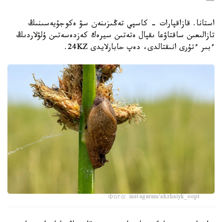
استانا. قازاقپارات - كاسپي تەڭىزىنەن سۋ ەكوجۇيەسىنىڭ
تازالىعىن ساقتاۋعا ىقپال ەتەتىن سيرەك كەزدەسەتىن ۇلۋلاردىڭ
ءبىر ءتۇرى انىقتالدى، دەپ حابارلايدى 24KZ.
Фото: instagaram/akzhaiyk_oopt