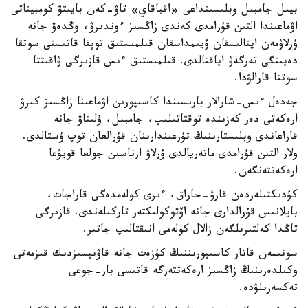
بيىل جامبىل وبلىسىنداعى «اقباقاي» تاۋ-كەن بايىتۋ كومبيناتى
اۋماعىندا التىن قۇرامدى كەندى زاڭسىز ءوندىرۋ، وڭدەۋ جانە
ۇرلاۋمەن اينالىسقان ۇيىمداسقان قىلمىستىق توپقا قاتىستى سوتقا
دەيىنگى تەرگەۋ اياقتالدى. قىلمىستىق ءىس قازىرگى ۋاقىتتا
سوتتا قارالۋدا.
جەدەل ءىس-شارالار بارىسىندا كاسىپورىن اۋماعىنا زاڭسىز كىرۋ
ارەكەتى دەر كەزىندە توقتاتىلىپ، جامبىل، ۇلىتاۋ جانە
قاراعاندى وبلىستارىنىڭ تۇرعىندارىنان قۇرالعان توپ ۇستالدى.
ولار التىن قۇرامدى ماتەريالدى ۇرلاۋ ارناسىن جولعا قويۋعا
ارەكەتتەنگەن.
كۇدىكتىلەردەن قارۋ-جاراق، ءىرى كولەمدەگى قاراجات،
بايلانىس قۇرالدارى جانە اۆتوكولىكتەر تاركىلەندى. قازىرگى
تاڭدا كەلتىرىلگەن زالال كولەمى انىقتالىپ جاتىر.
سونىمەن قاتار كاسىپورىننىڭ كۇزەت جانە قاۋىپسىزدىك قىزمەتى
وكىلدەرىنىڭ زاڭسىز ارەكەتتەرگە قاتىسى بار-جوعى
تەكسەرىلۋدە.