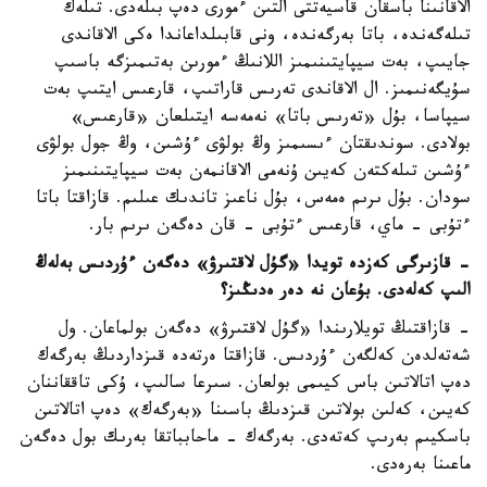
الاقانىنا باسقان قاسيەتتى التىن ءمورى دەپ بىلەدى. تىلەك
تىلەگەندە، باتا بەرگەندە، ونى قابىلداعاندا ەكى الاقاندى
جايىپ، بەت سيپايتىنىمىز اللانىڭ ءمورىن بەتىمىزگە باسىپ
سۇيگەنىمىز. ال الاقاندى تەرىس قاراتىپ، قارعىس ايتىپ بەت
سيپاسا، بۇل «تەرىس باتا» نەمەسە ايتىلعان «قارعىس»
بولادى. سوندىقتان ءىسىمىز وڭ بولۋى ءۇشىن، وڭ جول بولۋى
ءۇشىن تىلەكتەن كەيىن ۇنەمى الاقانمەن بەت سيپايتىنىمىز
سودان. بۇل ىرىم ەمەس، بۇل ناعىز تاندىك عىلىم. قازاقتا باتا
ءتۇبى - ماي، قارعىس ءتۇبى - قان دەگەن ىرىم بار.
- قازىرگى كەزدە تويدا «گۇل لاقتىرۋ» دەگەن ءۇردىس بەلەڭ
الىپ كەلەدى. بۇعان نە دەر ەدىڭىز؟
- قازاقتىڭ تويلارىندا «گۇل لاقتىرۋ» دەگەن بولماعان. ول
شەتەلدەن كەلگەن ءۇردىس. قازاقتا ەرتەدە قىزداردىڭ بەرگەك
دەپ اتالاتىن باس كيىمى بولعان. سىرعا سالىپ، ۇكى تاققاننان
كەيىن، كەلىن بولاتىن قىزدىڭ باسىنا «بەرگەك» دەپ اتالاتىن
باسكيىم بەرىپ كەتەدى. بەرگەك - ماحابباتقا بەرىك بول دەگەن
ماعىنا بەرەدى.