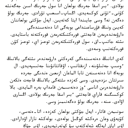
بولادى. ءبىر اسقا جەرىك بولعان انا سول جەرىك اسىن جەگەنشە
كۇنى-ءتۇنى كوكسەيدى. اڭساپ-اسىعىپ تۇرادى. جەرىك بولۋ
دەگەن نە؟ وسى جايىندا ايتا كەتەيىن. ايەل جۇكتى بولعاننان
كەيىن ونىڭ قۇرساعىنداعى بوبەگى انا دەنەسىندەگى
دارۋمەندەرمەن قاجەتتى قورەكتىكتەرمەن قورەكتەنە باستايدى.
ىشتە جاتىپ-اق، سول قورەكتىكتەرمەن توعىز اي، توعىز كۇن
قورەكتەنىپ وسەدى.
كەي انانىڭ دەنەسىندەگى كەرەكتى دارۋمەندەر ىشتەگى بالانىڭ
ءوسىپ جەتىلۋىنە، ازىقتانىپ، اۋقاتتانۋىنا جەتىسپەيدى. ال
بوبەك انا دەنەسىنەن تابا الماعان ازىعىن ەندىگى جەردە
سىرتتان ىزدەيدى. وسى كەزدە ىشتەگى بالانىڭ قاجەت ەتكەن
دارۋمەندەرىن اناسى ءوز دەنەسىمەن قامداپ بەرە المايدى. بالا
كوكسىگىنە قاراي قاجەتتى ءبىر اسقا جەرىك بولادى. اڭسارى
اۋادى. مىنە، جەرىك بولۋ دەگەنىمىز وسى.
سونىمەن قاتار، ايەل جۇكتى بولعان كەزدە، اتا-ەنەسى،
كۇيەۋى وعان ەرەكشە كوڭىل بولەدى، بولەكشە نازار اۋدارادى.
اۋىر اياق ايەلگە شەلەكتەپ سۋ كوتەرتپەيدى، اۋىر جۇك