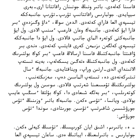
قاسىنا كەلەدى. باتىر ونىڭ جونىنان راقاتتانا ارى-بەرى
سيپايدى. جولبارىس راقاتتانىپ تۇرىپ-تۇرىپ جانىبەككە
تيىسپەي العا قاراي كەتەدى. الدەن سوڭ، ءداۋ وگىزدەي ءبىر
قارا ايۋ كەلەدى. جانىبەك وعان قارعىپ ءمىنىپ الادى. ول ايۋ
جانىبەكتى كوتەرە الماي جاتىپ قالادى. ول ايۋ دا جانىبەككە
تيىسپەي كەلگەن ىزىمەن كەرى قايتىپ كەتەدى. ەندى بىر
ۋاقىتتا جانىبەكتىڭ قاسىنا ارسالاڭ قاعىپ ءبىر كوك بولتىرىك
كەلەدى. ول جانىبەكتىڭ ەتەگىن يىسكەلەپ، بەينە تىستەپ
الاتىنداي الدى-ارتىن وراپ، ويناقتايدى. جانىبەك ءسال
تىتىركەنەدى دە، تىستەپ الماسىن دەپ، سەزىكتەنىپ،
بولتىرىكتىڭ تۇمسىعىنا شەرتىپ قالادى. سوسىن ول بولتىرىك
كوتەرىلىپ، ءبىر بەلگە شىعادى دا، كوك بۇلتقا ءسىڭىپ عايىپ
بولادى. ويانسا، ءتۇسى ەكەن. جانىبەك باتىر ءوزىنىڭ ءتۇس
جورۋشىسىن شاقىرتىپ ءتۇسىن جورىتادى، سوندا ءتۇس
جورۋشى:
- ە، باتىرىم، اشىق ايان كورىپسىڭ. ءتۇسىڭ كيەلى ەكەن.
جولبارىس - باتىرلىعىڭ، ايباتىڭ ەدى. ساعان تيىسپەي العا