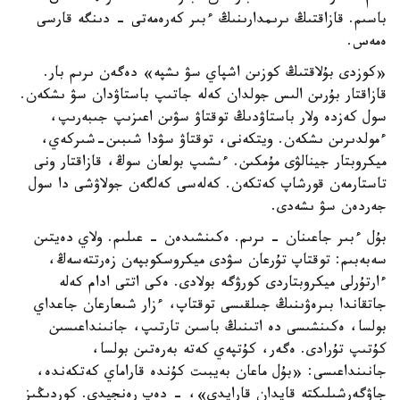
باسىم. قازاقتىڭ ىرىمدارىنىڭ ءبىر كەرەمەتى - دىنگە قارسى
ەمەس.
«كوزدى بۇلاقتىڭ كوزىن اشپاي سۋ ىشپە» دەگەن ىرىم بار.
قازاقتار بۇرىن الىس جولدان كەلە جاتىپ باستاۋدان سۋ ىشكەن.
سول كەزدە ولار باستاۋدىڭ توقتاۋ سۋىن اعىزىپ جىبەرىپ،
ءمولدىرىن ىشكەن. ويتكەنى، توقتاۋ سۋدا شىبىن-شىركەي،
ميكروبتار جينالۋى مۇمكىن. ءىشىپ بولعان سوڭ، قازاقتار ونى
تاستارمەن قورشاپ كەتكەن. كەلەسى كەلگەن جولاۋشى دا سول
جەردەن سۋ ىشەدى.
بۇل ءبىر جاعىنان - ىرىم. ەكىنشىدەن - عىلىم. ولاي دەيتىن
سەبەبىم: توقتاپ تۇرعان سۋدى ميكروسكوبپەن زەرتتەسەڭ،
ءارتۇرلى ميكروبتاردى كورۋگە بولادى. ەكى اتتى ادام كەلە
جاتقاندا بىرەۋىنىڭ جىلقىسى توقتاپ، ءزار شىعارعان جاعداي
بولسا، ەكىنشىسى دە اتىنىڭ باسىن تارتىپ، جانىنداعىسىن
كۇتىپ تۇرادى. ەگەر، كۇتپەي كەتە بەرەتىن بولسا،
جانىنداعىسى: «بۇل ماعان بەيبىت كۇندە قاراماي كەتكەندە،
جاۋگەرشىلىكتە قايدان قارايدى»، - دەپ رەنجيدى. كوردىڭىز