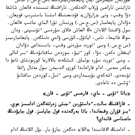
جۇرگەن سيقىرشى ايەل پايعامبارىمىزدىڭ (س.ع.س.) شاش
تارايتىن تاراعىن ۇرلاپ اكەتكەن. تاراقتىڭ تىسىندە قالعان شاشقا
دۋا وقىپ، ونى «زارۋان» قۇدىعىنىڭ استىنا باستىرىپ قويعان.
دۋادان پايعامبار (س.ع.س.) ورنىنان تۇرا الماي جاتىپ قالعان.
سول ۋاقىتتا اللادان ەڭ العاش فالاق سۇرەسى ءتۇسىپتى. ودان
سوڭ فاتيحا، ناس، اياتۇل-كۇرسى ۋاحي ەتىلگەن. پايعامبارىمىز
(س.ع.س.) وسى ءتورت سۇرەنى وقىپ، باسىنداعى دۋادان
ايىققان ەكەن. دۋا، كوز ءتيۋ، سوزدەن ساقتانۋدىڭ ءبىر امالى
- وسى ءتورت سۇرە بولماق. كىشكەنە بالالارعا كوزمونشاق تاعۋ دا
بەكەر ەمەس. ادام قاراعاندا كوزى الدىمەن سول مەتال زاتقا
تۇسەدى. اشەكەي بۇيىمداردى وسى ءتىل-كوزدەن ساقتانۋ
ءۇشىن دە تاعادى.
«باتا ءتۇبى - ماي، قارعىس ءتۇبى - قان»
- قازاقتىڭ سالت-ءداستۇرىن ءجىتى زەرتتەگەن ادامسىز عوي.
ءبىز قۇران وقىعاندا، باتا بەرگەندە قول جايامىز. قول جايۋدىڭ
ماعىناسى قانداي؟
- ادامنىڭ الاقانىندا «اللا» دەگەن جازۋ بار. بۇل اللانىڭ ادام