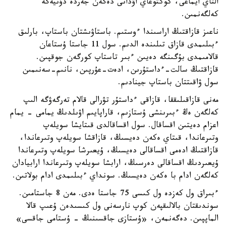
التاي ايماعى، كوكتوعاي اۋدانى دەگەن جەردە دۇنيەگە
كەلگەنمىن.
ناعىز قازاقتىڭ اراسىندا ءوستىم. باستاۋىشتان باستاپ، بارلىق
ءبىلىمدى قازاق تىلىندە الدىم. سول 11 جاستا ۇستاعان
قالامىمدى بۇگىنگە دەيىن ءبىر تاستاپ كورگەن جوقپىن.
قازاقتىڭ سالت-ءداستۇرىن، ادەت-عۇرپىن، نانىم-سەنىمىن
سول ۋاقىتتان باستاپ جينادىم.
مەنى قازاقىلىققا، قازاقى ءداستۇر تۋرالى قالام تەرگەۋگە الىپ
كەلگەن ەڭ ءبىرىنشى ۇستازىم، قاراپايىم اۋىلدىڭ يمامى - يمام
اعزام دەيتىن اقساقال. سول اقساقالدى قىتايشا سويلەپ
وتىرعاندا، قىتاي ەكەن دەيسىڭ، قازاقشا سويلەپ وتىرعاندا،
قازاقتىڭ ادەمى اقساقالى دەيسىڭ، ۇيعىرشا سويلەپ وتىرعاندا
ۇيعىردىڭ اقساقالى دەرسىڭ، ارابشا سويلەپ وتىرعاندا ارابيادان
كەلگەن ادام با ەكەن دەيسىڭ. سونداي ءبىلىمدى ادام بولاتىن.
ءبىراق ول كەزدە ول كىسى 75 جاستا ەدى. مەن 8 جاستامىن.
سوندىقتان بالالىقپەن كوپ نارسەنى ول كىسىدەن ۇعىپ قالا
الماپپىن. دەگەنمەن، «ۇستازى جاقسىنىڭ - ۇستامى جاقسى»