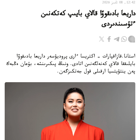
12:42, 08 تامىز 2026
داريعا بادىقوۆا قالاي بايىپ كەتكەنىن
ءتۇسىندىردى
استانا.قازاقپارات - اكتريسا ءارى پروديۋسەر داريعا بادىقوۆا
بايلىققا قالاي كەنەلگەنىن اتادى. ونىڭ پىكىرىنشە، بۇعان ەڭبەك
پەن ينتۋيتسيا ارقىلى قول جەتكىزگەن.