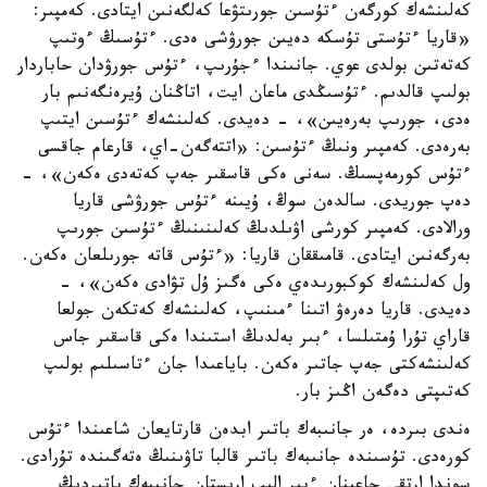
كەلىنشەك كورگەن ءتۇسىن جورىتۋعا كەلگەنىن ايتادى. كەمپىر:
«قاريا ءتۇستى تۇسكە دەيىن جورۋشى ەدى. ءتۇسىڭ ءوتىپ
كەتەتىن بولدى عوي. جانىندا ءجۇرىپ، ءتۇس جورۋدان حاباردار
بولىپ قالدىم. ءتۇسىڭدى ماعان ايت، اتاڭنان ۇيرەنگەنىم بار
ەدى، جورىپ بەرەيىن»، - دەيدى. كەلىنشەك ءتۇسىن ايتىپ
بەرەدى. كەمپىر ونىڭ ءتۇسىن: «اتتەگەن-اي، قارعام جاقسى
ءتۇس كورمەپسىڭ. سەنى ەكى قاسقىر جەپ كەتەدى ەكەن»، -
دەپ جوريدى. سالدەن سوڭ، ۇيىنە ءتۇس جورۋشى قاريا
ورالادى. كەمپىر كورشى اۋىلدىڭ كەلىنىنىڭ ءتۇسىن جورىپ
بەرگەنىن ايتادى. قامىققان قاريا: «ءتۇس قاتە جورىلعان ەكەن.
ول كەلىنشەك كوكبورىدەي ەكى ەگىز ۇل تۋادى ەكەن»، -
دەيدى. قاريا دەرەۋ اتىنا ءمىنىپ، كەلىنشەك كەتكەن جولعا
قاراي تۇرا ۇمتىلسا، ءبىر بەلدىڭ استىندا ەكى قاسقىر جاس
كەلىنشەكتى جەپ جاتىر ەكەن. باياعىدا جان ءتاسىلىم بولىپ
كەتىپتى دەگەن اڭىز بار.
ەندى بىردە، ەر جانىبەك باتىر ابدەن قارتايعان شاعىندا ءتۇس
كورەدى. تۇسىندە جانىبەك باتىر قالبا تاۋىنىڭ ەتەگىندە تۇرادى.
سوندا ارتقى جاعىنان ءبىر الىپ ارىستان جانىبەك باتىردىڭ