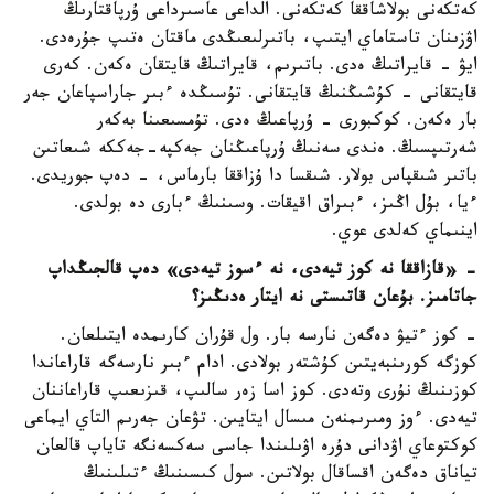
كەتكەنى بولاشاققا كەتكەنى. الداعى عاسىرداعى ۇرپاقتارىڭ
اۋزىنان تاستاماي ايتىپ، باتىرلىعىڭدى ماقتان ەتىپ جۇرەدى.
ايۋ - قايراتىڭ ەدى. باتىرىم، قايراتىڭ قايتقان ەكەن. كەرى
قايتقانى - كۇشىڭنىڭ قايتقانى. تۇسىڭدە ءبىر جاراسپاعان جەر
بار ەكەن. كوكبورى - ۇرپاعىڭ ەدى. تۇمسىعىنا بەكەر
شەرتىپسىڭ. ەندى سەنىڭ ۇرپاعىڭنان جەكپە-جەككە شىعاتىن
باتىر شىقپاس بولار. شىقسا دا ۇزاققا بارماس، - دەپ جوريدى.
ءيا، بۇل اڭىز، ءبىراق اقيقات. وسىنىڭ ءبارى دە بولدى.
اينىماي كەلدى عوي.
- «قازاققا نە كوز تيەدى، نە ءسوز تيەدى» دەپ قالجىڭداپ
جاتامىز. بۇعان قاتىستى نە ايتار ەدىڭىز؟
- كوز ءتيۋ دەگەن نارسە بار. ول قۇران كارىمدە ايتىلعان.
كوزگە كورىنبەيتىن كۇشتەر بولادى. ادام ءبىر نارسەگە قاراعاندا
كوزىنىڭ نۇرى وتەدى. كوز اسا زەر سالىپ، قىزىعىپ قاراعاننان
تيەدى. ءوز ومىرىمنەن مىسال ايتايىن. تۋعان جەرىم التاي ايماعى
كوكتوعاي اۋدانى دۇرە اۋىلىندا جاسى سەكسەنگە تاياپ قالعان
تياناق دەگەن اقساقال بولاتىن. سول كىسىنىڭ ءتىلىنىڭ