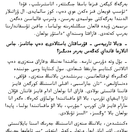
بەرگەك كيگەن قىزعا باسقا جىگىتتەر، اتاستىرىلىپ، قۇدا
ءتۇسىپ قويعان قىز ەكەن عوي دەپ، كوز سالمايدى. ال ۇزاتىلار
الدىندا بەرگەكتى جولىمدى بەرسىن، وتىرىپ قالماسىن دەگەن
ىرىممەن ۇيدە قالعان سىڭلىلەرىنە بولماسا، جاقىن تۋىسقاندارىنا
بەرىپ كەتەدى. قازاقتا وسىنداي ءداستۇر بولعان.
- «بالا تاربيەسى - قۇرساقتان باستالادى» دەپ جاتامىز. جاس
انالارعا قانداي كەڭەس بەرەر ەدىڭىز؟
- بۇل وتە دۇرىس نارسە. جاقىندا مەنىڭ «قازاق مىنەزى» دەپ
اتالاتىن كىتابىم جارىققا شىعادى. سول كىتاپتا وسى جونىندە
كەڭىرەك توقتالعانمىن. بىرىنشىدەن بالانىڭ مىنەزى، قۇلقى،
دەنساۋلىعى، ءتان جاراسىمى، اقىلى اناسىنىڭ كورگەن قايىز
قانىنا قاتىستى بولادى. قازاق انا بولعان ادام قايىز قاننان قۇلان
تازا ايىقپاي تۇرىپ، بالا الۋ ماقساتىندا بولماۋى كەرەك. ەگەر انا
حارام قايىز قان كورىپ ءجۇرىپ، بالا الۋ ماقساتىندا بولسا، پايدا
بولعان بالا ءوڭسىز، ءالسىز تۋىلادى.
ەكىنشىدەن، بالانىڭ مىنەزى اناسىنىڭ جەرىك اسىنا بايلانىستى
بولادى. اۋىر اياق ايەل ەرتەلى-كەش ايتەۋىر ءبىر تاعامعا جەرىك