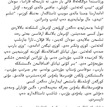
ورتاسىندا دوڭگەلەك قالى بار ەدى. نە نارسەگە قاراسا، سوعان
كوزى ءتيىپ كەتەتىن. كۇيلى، جاقسى مالدى كورسە، اۋىل
ادامدارىنا «مىنا مالدى سويىپ تاستاڭدار. مەنىڭ كوزىم، ءتىلىم
ءتيدى، مال بولمايدى» دەپ ايتىپ وتىراتىن.
اۋىلدا «سەرتپە» دەگەن اۋرۋمەن اۋىرعان كىشكەنە بالالاردى
سول كىسى ەمدەيتىن. اۋىرعان بالانىڭ ارقاسىن جەتى رەت
تىلىمەن جالايدى. سودان كەيىن، بالا قۇلان-تازا جازىلىپ
كەتەتىن. كوزى وتكىر ەدى. كوزى تيگەن ادامدى، ءوزى بارىپ
ەمدەپ كەلەتىن. سول تياناق اقساقالدىڭ كوزىنە كورىنبەيىن دەپ
بالا كەزىمدە قاشىپ جۇرەتىن ەدىم. ول تۇراتىن كوشەمەن ەشكىم
جۇرمەۋشى ەدى. ءبىر كۇنى تياناق اقساقالمەن ەگىستىككە
بارىپ، سوقاسىن ۇستاپ جۇرەتىن بولدىم. جەر جىرتىپ جۇرىپ،
ەگىستىكتەن ۇلكەن قۇمىرسقا يلەۋىن كەزدەستىرىپ قالدىق. مۇنى
كورگەن اۋىلدىڭ باستىعى ايدارحان دەگەن كىسى
«قۇمىرسقانىڭ يلەۋىن جەرگە سەپسەڭدەر، ەگىن قۇنارلى وسەدى
دەۋشى ەدى. يلەۋدى بۇزىپ، شاشىپ تاستاڭدار» دەپ
تاپسىردى.