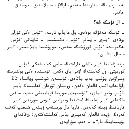
بە، ىرىمنىڭ استارىندا سەنىم، ايالاۋ، سىيلاستىق، دوستىق
جاتىر.
- ال تۇسكە شە؟
- تۇسكە سەنۋگە بولادى. ول عاجاپ نارسە. ءتۇس ەكى تۇرلى
بولادى. ءبىرى - يماني ءتۇس، ەكىنشىسى - شايتاني ءتۇس.
نەگىزىندە ءتۇس كورۋشىگە ەمەس، جورۋشىعا بايلانىستى. ءبىر
مىسال ايتايىن:
ەرتە زاماندا ءبىر مالشى قازاقتىڭ جاس كەلىنشەگى ءتۇس
كورىپتى. ول كەلىنشەك اۋىر اياق ەكەن. تۇسىندە ەكى بولتىرىك
ومىراۋىن جۇلىپ جەپ جاتادى. تۇسىنەن شوشىپ ويانسا، تاڭ
راۋانداپ اتىپ قالعان ەكەن. ورنىنان تۇرعان كەلىنشەك بايىز
تاۋىپ وتىرا الماي، ءتۇسىمدى جورىتا قويايىنشى دەپ، جاقىن
ماڭداعى ءبىر بەلدىڭ استىندا وتىراتىن ءتۇس جوريتىن ءبىر
قاريانىڭ ۇيىنە كەلەدى. قاريا مال ورىستەپ ۇيىنەن شىعىپ كەتسە
كەرەك. ۇيدە قالعان كەمپىرى جاس كەلىنشەكتەن: «قانداي
بۇيىمتايىڭ بار؟» - دەپ سۇرايدى.