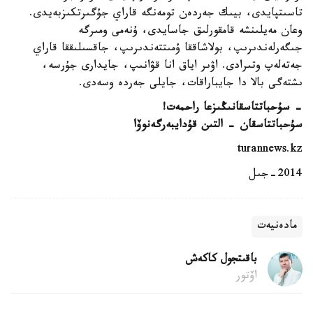
تاسىتپايدى، بيىك جەردەن تومەنگە قاراي جۇگىرتكىزبەيدى.
وعان مەيلىنشە قامقورلىق جاسايدى، ۇنەمى ومىرگە
جىگەرلەندىرىپ، بولاشاققا ۇمىتتەندىرىپ، جاقسىلىققا قاراي
جەتەلەپ وتىرادى. اۋىر اياق انا قۋانىپ، جايدارى جۇرسە،
ىشتەگى بالا دا جايباراقات، جايلى جەردە وسەدى.
- سۇحباتتاسقانىڭىزعا راحمەت!
سۇحباتتاسقان - التىن قۇدايبەرگەنوۆا
turannews.kz
2014-جىل
مادەنيەت
باقىتجول كاكەش
اۆتور