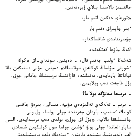
حالىقتىڭ نانىم-سەنىمى، ءتالىم-تاربيەسى. بۇرىنعى كەزدە
حالقىمىز بالاسىنا بىلاي ۇيرەتەتىن.
«تورعاي دەگەن اتىم بار،
ءبىر جاپىراق ەتىم بار.
جۇمىرتقامدى شاقساڭدار،
اكەڭ جاۋعا كەتكەندە
شەشەڭ ءولىپ جەتىم قال، - دەيتىن. سونداي-اق «كوك
ءشوپتى جۇلساڭ كوكتەي سولاسىڭ» دەيتىن. مۇنى ەستىگەن بالا
قياناتقا بارمايدى. مەنىڭشە، قازاقتىڭ ىرىمىنىڭ جامانى جوق.
بۇل قاجەت دەپ ويلايمىن.
- ىرىمعا سەنۋگە بولا ما؟
- ىرىم - تەلەگەي تەڭىزدەي دۇنيە. مىسالى، بىرەۋ جاقسى
كولىك ءمىنىپ، بارعان جەرىندە جولى بولسا، ول ونى
جاقسىلىققا بالاپ، «بۇل اق جول» بولدى دەپ ىرىمدايدى. الىس
ساپار العاندا جولى بولۋ ءۇشىن جولعا سول كولىكپەن شىعادى.
الەم ەلدەرىنىڭ ىشىندە بارىنەن ءبىزدىڭ ەلدە ىرىمشىلدىق