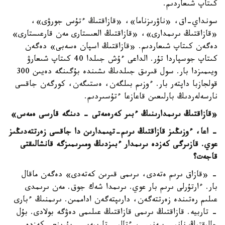
كىتاپ شىعاردىم.
سونداي-اق، «ناۋرىزناما»، «قازاقتىڭ ءتۇس جورۋى»،
«قازاقتىڭ ىرىمدارى»، «قازاقتىڭ العىستارى مەن قارعىستارى»
دەگەن كىتاپ شىعاردىم. «قازاقتىڭ اسپان ەسەبى» دەگەن
كىتاپ جوسپاردا تۇر. الداعى ءۇش جىلدا 40 كىتاپ شىعارۋ
ويىمىزدا بار. سول قىرىق جىلدىڭ ىشىندە بۇگىنگە دەيىن 300
قولجازبا داپتەر بار. ءوزىم بىلگەن، ەستىگەن، كورگەن جاقسى
نارسەلەردىڭ بارلىعىن قاعازعا ءتۇسىردىم.
«قازاقتىڭ ىرىمدارىنىڭ ءبىر كەرەمەتى - دىنگە قارسى ەمەس»
- اعا، ءوزىڭىز قازاقتىڭ ىرىم-تيىمدارىن دا جاقسى زەرتتەدىڭىز
عوي. قازىرگى كەزدە ىرىمدار ءبىزدىڭ ومىرىمىزگە قانشالىقتى
قاجەت؟
- «قازاق ىرىم ەتەدى، ىرىمى قىرىن كەتەدى» دەگەن ماقال
بار. ءارتۇرلى ىرىم بار عوي. ىرىمدا شەك جوق. مەن ىرىمدى
عىلىم رەتىندە زەرتتەگەن، دارىپتەگەن اداممىن. ىرىمنىڭ ءبارى
- تاربيە. قازاقتىڭ ىرىمى قازاقتىڭ عىلىمى دەۋگە بولادى. بۇل