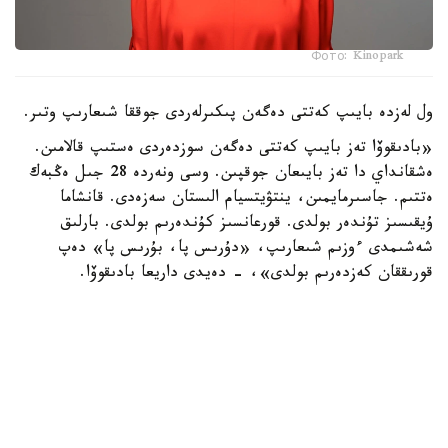
Фото: Kinopark
ول لەزدە بايىپ كەتتى دەگەن پىكىرلەردى جوققا شىعارىپ وتىر.
«بادىقوۆا تەز بايىپ كەتتى دەگەن سوزدەردى ەستىپ قالامىن.
ەشقانداي دا تەز بايىعان جوقپىن. وسى ونەردە 28 جىل ەڭبەك
ەتتىم. جاسىرمايمىن، ينتۋيتسيام الىستان سەزەدى. قانشاما
ۇيقىسىز تۇندەر بولدى. قورعانسىز كۇندەرىم بولدى. بارلىق
شەشىمدى ءوزىم شىعارىپ، «دۇرىس پا، بۇرىس پا» دەپ
قورىققان كەزدەرىم بولدى»، - دەيدى داريعا بادىقوۆا.
ونىڭ ۇستانىمىنشا، ەڭ باستىسى، ادالدىق. ەشكىمدى
قۇنسىزداندىرماي، ءمان-جايدى ءبىلىپ وتىرعان. سوندىقتان
جيىرما جىلدا ەڭبەكتىڭ نانىن جەۋ ورىندى نارسە.
«ماعان بەرگەن باق-داۋلەتتى مويىنداعىلارىڭ كەلمەي مە؟
كەۋدەمدە جانىم بار ەكەنىن، وسى ونەر ارقىلى ءبىراز جەرگە
بارعانىمدى تۋىپ وسكەن ەلىم بىلەدى. مەن بىرەۋگە بەرمەسەم،