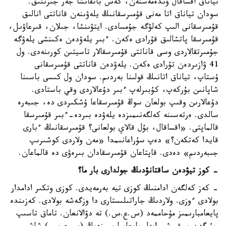
تياناق اقساقال ۇندەمەستەن، كەش باتقانشا جەر جىرتتىق.
سودان تياناق اتا مەنى قۇمىرسقانىڭ يلەۋىنەن قاناتتى انالىق
قۇمىرسقانى الىپ كەلۋگە جۇمسادى. ايتۋىنشا، جىلان، قىرعاۋىل،
قۇمىرسقا پاتشالىق قۇرادى ەكەن. ءبىر يلەۋدەن ەكىنشى يلەۋگە
جۇمىرتقالاردى وسى قاناتتى قۇمىرسقالار تاسيتىن كورىنەدى. ول
41 ۋازىردەن تۇرادى ەكەن. يلەۋدەن قاناتتى قۇمىرسقانى
ۇستاپ، تياناق اتانىڭ قولىنا بەردىم. سودان ول كىسى باسىنا
شاپانىن بۇركەپ، كۇبىرلەپ ءبىر دۇعالاردى وقي باستادى.
دۇعالارىن وقىپ بولعان سوڭ قۇمىرسقاعا ۇشكىردى دە، جىبەرە
سالدى. ەرتەسىنە كەلگەنىمىزدە يلەۋدە بىردە-ءبىر قۇمىرسقا
قالماپتى. «اقساقال، بۇل قالاي بولعانى؟ قۇمىرسقانىڭ ءبارى
قايدا كەتكەن؟» دەپ سۇراعانىمدا «مەن ولاردى كوشىرىپ
جىبەردىم» دەدى. قاپتاعان قۇمىرسقادان بىرەۋى دە قالماعان.
- كوز تيۋدەن ساقتانۋدىڭ جولدارى بار ما؟
- كەز كەلگەن ادامنىڭ كوزى تيە بەرمەيدى. كوزى وتكىر ادامدار
بولادى ءوزى. ولاردىڭ جاراتىلىستارى دا وزگەشە بولادى. كەزىندە
پايعامبارىمىز مۇحاممەد (س.ع.س.) تە دۋالانعان. تاماق تاسىپ