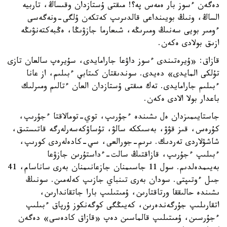
دەگەن ءسوز بار ەمەس پە؟! مىقتى ۇستازدان وقىساڭ، تاربيە
الساڭ، ونىڭ بويىنداعى قالدىرىپ كەتكەن ۇلگى-ونەگەسى
ءومىر بويى سەنىڭ ومىرىڭە، شىعارما جازۋىڭا، ەڭبەكتەنۋىڭە
ازىق بولادى ەكەن.
قازاق: «ۇيرەتىندى ءسوز داۋعا جارامايدى، سۇيرەپ سالعان تازى
تۇلكى المايدى» دەيدى. سوندىقتان كىتابي ءبىلىم، از عانا
ءبىلىم جارامايدى. تەك مىقتى ۇستازدان العان ءتالىم ومىرلىك
باعدار بولا الادى ەكەن.
جاستايىمىزدان ەل ىشىندە ءجۇرىپ، توي-تومالاقتا ءجۇرىپ،
كۇرەس، قىز قۋۋ، بەسىككە سالۋ، تۇساۋكەسەرلەرگە قاتىستىق،
شاشۋلاردى تەردىك. ىرىم-جورالعى، سي-كادەلەردى كورىپ،
ءبىلىپ ءجۇرىپ، قازاقتىڭ سالت-ءداستۇرىن جازۋعا
بەيىمدەلدىم. سول 11 جاسىمنان جازعانىمنان بەرى ساناسام، 41
جىل ءوتىپتى. سودان بەرى تىنباي جازىپ كەلەمىن. سونىڭ
ىشىندە حالىققا ورتاقتارىن، ۇمىتىلىپ بارا جاتقاندارىن،
اتقارىلىپ جۇرگەندەرىن، كەيىڭگى كوگەنكوز ۇرپاق ءبىلىپ
ءجۇرسىن، ۇمىتىلىپ قالماسىن دەپ «قازاق كادەسى» دەگەن