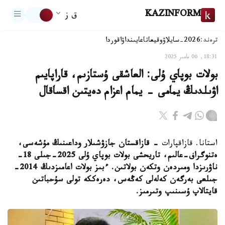
KAZINFORM
ق ز
ترەند:
2026-سايلاۋ
وقيعا
تاعايىنداۋ
اقوردا
18:31, 06 مامىر 2025
بولات بوپاي ۇلى: العاشقى ۇستازىم، قاراپايىم
اۋىلدىڭ يمامى - يمام اعزام دەيتىن اقساقال
استانا. قازاقپارات
- قازاقستان جازۋشىلار وداعىنىڭ مۇشەسى،
ەتنوگراف-عالىم، تاريحشى بولات بوپاي ۇلى 2025-جىلى 18-
ناۋرىزدا ومىردەن وتكەن بولاتىن. ءبىز بولات اعامىزدىڭ 2014-
جىلعى بەرگەن كەلەلى كەڭەس، دەرەككە تولى سۇحباتىن
قايتالاپ ۇسىنىپ وتىرمىز.