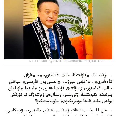
Фото: Біләл Қуаныштың Instagram парқшасынан
- بولات اعا، «قازاقتىڭ سالت-ءداستۇرى»، «قازاق
كادەلەرى»، «ءتۇس جورۋ»، «العىس پەن قارعىس» سياقتى
سالت-ءداستۇرىمىز، ۇلتتىق قۇندىلىقتارىمىز جايىندا جازىلعان
بىرنەشە ەڭبەكتىڭ اۆتورىسىز. وسىلاردى زەرتتەۋگە نە تۇرتكى
بولدى جانە قانشا عۇمىرىڭىزدى سارپ ەتتىڭىز؟
- مەن 11 جاسىمدا قالام ۇستادىم. قىتاي حالىق رەسپۋبليكاسى،