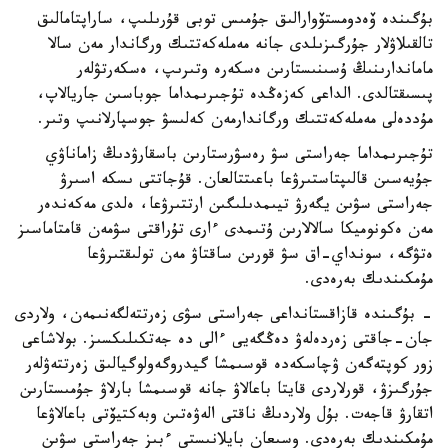
بۇگىندە ۆەدومستۆوارالىق جۇمىس توبى قۇرىلىپ، ساراپتامالىق
تالقىلاۋلار جۇرگىزىلدى جانە مەملەكەتتىك ورگاندار مەن سالا
ماماندارىنىڭ ۇسىنىستارىن ەسكەرە وتىرىپ، ەسكەرتۋلەر
پىسىقتالدى. الداعى كەزەڭدە تۇجىرىمداما جوباسىن جاريالاپ،
مۇددەلى مەملەكەتتىك ورگاندارمەن كەلىسۋ جوسپارلانىپ وتىر.
تۇجىرىمداما جەراستى سۋ رەسۋرستارىن باسقارۋدىڭ زاماناۋي
جۇيەسىن قالىپتاستىرۋعا باعىتتالعان. قۇجاتتى ىسكە اسىرۋ
جەراستى سۋىن يگەرۋ تيىمدىلىگىن ارتتىرۋعا، ەلدى مەكەندەر
مەن ەكونوميكا سالالارىن ۇتىمدى ءارى تۇراقتى سۋمەن قامتاماسىز
ەتۋگە، سونداي-اق سۋ قورىن ساقتاۋ مەن تولىقتىرۋعا
مۇمكىندىك بەرەدى.
- بۇگىندە قازاقستانداعى جەراستى سۋى زەرتتەلگەنىمەن، ولاردى
جان-جاقتى زەردەلەۋ دەڭگەيى ءالى دە جەتكىلىكسىز. بولاشاعى
زور كوپتەگەن ۋچاسكەدە قوسىمشا گيدروگەولوگيالىق زەرتتەۋلەر
جۇرگىزۋ، قورلاردى قايتا باعالاۋ جانە قوسىمشا بارلاۋ جۇمىستارىن
اتقارۋ قاجەت. بۇل ولاردىڭ ناقتى الەۋەتىن وبەكتيۆتى باعالاۋعا
مۇمكىندىك بەرەدى. وسىعان بايلانىستى ءبىز جەراستى سۋىن