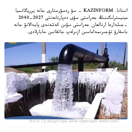
استانا. KAZINFORM - سۋ رەسۋرستارى جانە يرريگاتسيا
مينيسترلىگىنىڭ جەراستى سۋى دەپارتامەنتى 2027-2040
-جىلدارعا ارنالعان جەراستى سۋىن كەشەندى پايدالانۋ جانە
باسقارۋ تۇجىرىمداماسىن ازىرلەپ جاتقانىن حابارلادى.
Фото: Су ресурстары және ирригация министрлігі