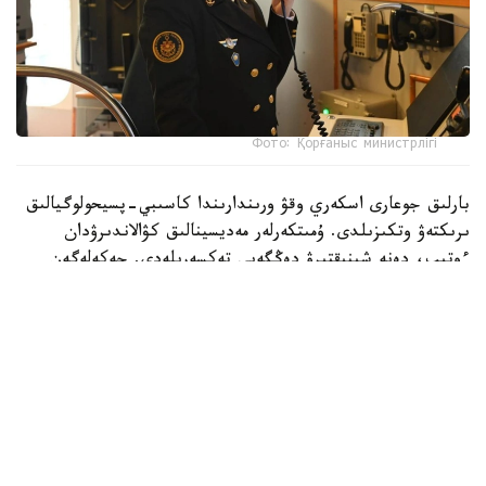
Фото: Қорғаныс министрлігі
بارلىق جوعارى اسكەري وقۋ ورىندارىندا كاسىبي-پسيحولوگيالىق
ىرىكتەۋ وتكىزىلدى. ۇمىتكەرلەر مەديسينالىق كۋالاندىرۋدان
ءوتىپ، دەنە شىنىقتىرۋ دەڭگەيى تەكسەرىلەدى. جەكەلەگەن
ماماندىقتار بويىنشا ۇمىتكەرلەر ءتۇسۋ ەمتيحاندارىن تاپسىرادى.
بۇگىنگى تاڭدا راديوەلەكترونيكا جانە بايلانىس اسكەري-
ينجەنەرلىك ينستيتۋتىنا 400 ۇمىتكەر قۇجات تاپسىردى.
كونكۋرستىق ىرىكتەۋ 6 ماماندىق جانە 12 بىلىكتىلىك بويىنشا
جۇرگىزىلەدى. «اقپاراتتى قورعاۋدى ۇيىمداستىرۋ جانە
تەحنولوگياسى» جانە «راديوەلەكتروندىق بارلاۋ مەن
راديوەلەكتروندىق كۇرەستى ۇيىمداستىرۋ» ماماندىقتارى ۇلكەن