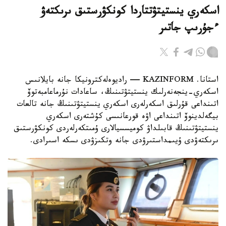
اسكەري ينستيتۋتتاردا كونكۋرستىق ىرىكتەۋ
ءجۇرىپ جاتىر
استانا. KAZINFORM — راديوەلەكترونيكا جانە بايلانىس
اسكەري-ينجەنەرلىك ينستيتۋتىنىڭ، ساعادات نۇرماعامبەتوۆ
اتىنداعى قۇرلىق اسكەرلەرى اسكەري ينستيتۋتىنىڭ جانە تالعات
بيگەلدينوۆ اتىنداعى اۋە قورعانىسى كۇشتەرى اسكەري
ينستيتۋتىنىڭ قابىلداۋ كوميسسيالارى ۇمىتكەرلەردى كونكۋرستىق
ىرىكتەۋدى ۇيىمداستىرۋدى جانە وتكىزۋدى ىسكە اسىرادى.