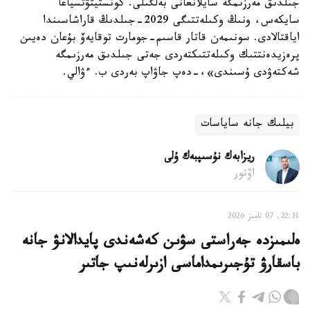
جىلدىق مەرزىمگە سايلانعانى بەلگىلى. كونستيتۋتسياعا
سايكەس، ونىڭ وكىلەتتىگى 2029-جىلدىڭ قاراشاسىندا
اياقتالادى. سونىمەن قاتار قاسىم-جومارت توقايەۆ بۇعان دەيىن
پرەزيدەنتتىك وكىلەتتىكتەردى جەتى جىلدىق مەرزىمگە
شەكتەۋدى ۇسىندى»،-دەپ جاۋاپ بەردى ب. ءۋالي.
بيلىك جانە ساياسات
ريزابەك نۇسىپبەك ۇلى
اۆتور
22:31, 07 تامىز 2026
ەلىمىزدە جەراستى سۋىن كەشەندى پايدالانۋ جانە
باسقارۋ تۇجىرىمداماسى ازىرلەنىپ جاتىر