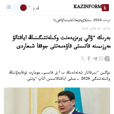
KAZINFORM
ق ز
ترەند:
2026-سايلاۋ
وقيعا
تاعايىنداۋ
اقوردا
22:26, 03 قاڭتار 2024
بەرىك ءۋالي پرەزيدەنت وكىلەتتىگىنىڭ اياقتالۋ
مەرزىمىنە قاتىستى قاۋەسەتتى جوققا شىعاردى
بۇگىن ءبىرقاتار شەتەلدىك ب ا ق قاسىم-جومارت توقايەۆتىڭ
وكىلەتتىگى 2026 -جىلى اياقتالاتىنىن اتاپ ءوتتى.