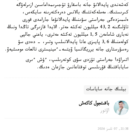
كەشەندى پايدالانۋ جانە باسقارۋ تۇجىرىمداماسىن ازىرلەۋگە
كىرىستىك. مەملەكەتتىك بالانس دەرەكتەرىنە سايكەس،
ەلىمىزدەگى جەراستى سۋىنىڭ پايدالانۋعا جارامدى قورى
تاۋلىگىنە 43,2 ميلليون تەكشە مەتر. الايدا قازىرگى تاڭدا ونىڭ
نەبارى شامامەن 1,5 ميلليون تەكشە مەترى، ياعني جالپى
كولەمنىڭ 3,6 پايىزى عانا پايدالانىلىپ وتىر، - دەدى سۋ
رەسۋرستارى جانە يرريگاتسيا ۆيتسە-ءمينيسترى تالعات مومىشيەۆ.
اتىراۋدا جەراستى تۇزدى سۋى كوتەرىلىپ، ءۇش ءىرى
ساياباقتىڭ قۇرىلىسى توقتاعانىن جازعان ەدىك.
بيلىك جانە ساياسات
باقىتجول كاكەش
اۆتور
21:58, 07 تامىز 2026