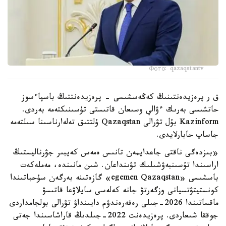
Фото: qazaqstantv
ق ر پرەزيدەنتىنىڭ كەڭەسشىسى - پرەزيدەنتتىڭ باسپاءسوز
حاتشىسى بەرىك ءۋالي وسىعان قاتىستى تۇسىنىكتەمە بەردى.
Kazinform بۇل تۋرالى Qazaqstan ۇلتتىق تەلەارناسىنا سىلتەمە
جاساپ حابارلايدى.
«بىزدەگى ناقتى جاعدايمەن تانىس ەمەس كەيبىر جۋرناليستىڭ
اراسىندا تۇسىنبەۋشىلىك تۋىنداعان. شىن مانىندە، مەملەكەت
باسشىسى «egemen Qazaqstan» گازەتىنە بەرگەن سۇحباتىندا
كونستيتۋتسيانى وزگەرتۋ جانە كەلەسى سايلاۋعا قاتىسۋ
ماقساتىندا 2026-جىلى رەفەرەندۋم دايىنداۋ تۋرالى بولجامداردى
جوققا شىعاردى. پرەزيدەنت 2022-جىلدىڭ قاراشاسىندا جەتى