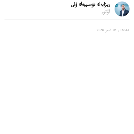
ريزابەك نۇسىپبەك ۇلى
اۆتور
16:44, 06 تامىز 2026
بالالى وتباسىلارعا قانداي تولەمدەر قاراستىرىلعان
استانا. KAZINFORM - استانادا بالالى وتباسىلاردى قولداۋ
جۇيەسى مەملەكەتتىك جاردەماقىلاردى، مەملەكەتتىك الەۋمەتتىك
ساقتاندىرۋ قورىنان تولەنەتىن تولەمدەردى، كوپبالالى وتباسىلار
مەن ماراپاتتالعان انالاردى، سونداي-اق مۇگەدەكتىگى بار
بالالاردى تاربيەلەپ وتىرعان اتا-انالاردى قولداۋ شارالارىن
قامتيدى. بۇل تۋرالى استانا قالاسى بويىنشا الەۋمەتتىك قورعاۋ
سالاسىندا رەتتەۋ جانە باقىلاۋ دەپارتامەنتىنىڭ باسشىسى اسقار
ايماعامبەتوۆ مالىمدەدى.