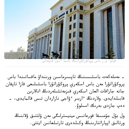
فوتو: ق ر باس پروكۋراتۋرانىڭ باسپا ءسوز قىزمەتى
- مەملەكەت باسشىسىنىڭ تاپسىرماسىن ورىنداۋ ماقساتىندا باس
پروكۋراتۋرا مەن باس اسكەري پروكۋراتۋرا باسشىلىعى قازا تاپقان
جانە جاراقات العان اسكەري قىزمەتشىلەردىڭ انالارىن
قابىلدايدى. ولاردىڭ ءاربىر ءۋاجى نازاردان تىس قالمايدى، -
دەپ جازدى بەرىك اسىلوۆ.
ول بۇل جۇمىسقا قورعانىس مينيسترلىگى مەن ۇلتتىق ۇلاننىڭ
ورتالىق اپپاراتتارىنىڭ وكىلدەرى تارتىلعانىن ايتتى.