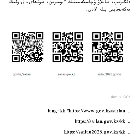
ەنگىزىپ، سايلاۋ ۋچاسكەسىنىڭ ءنومىرىن، سونداي-اق ونىڭ
مەكەنجايىن بىلە الادى.
Фото: ОСК
- https://www.gov.kz/sailau؟ lang=kk
- https://sailau.gov.kz/kk
- https://sailau2026.gov.kz/kk