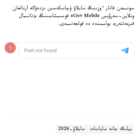
سونىمەن قاتار ءوزىنىڭ سايلاۋ ۋچاسكەسىن ىزدەۋگە ارنالعان
ونلاين-سەرۆيس eGov Mobile قوسىمشاسىنىڭ «تانىمال
قىزمەتتەر» بولىمىندە دە قولجەتىمدى.
بيلىك جانە ساياسات
سايلاۋ-2026