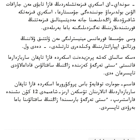
- سونداي-اق اسكەري قىزمەتشىلەردىڭ قازا تابۋى مەن جاراقات
الۋىن بولدىرماۋ جونىندەگى جۇمىستارعا، اسكەري قىزمەتكە
شاقىرۋدىڭ زاڭدىلىعىنا جانە مەديتسينالىق قىزمەتتىڭ
قورىتىندىلارىنىڭ نەگىزدىلىگىنە باعا بەرىلەدى.
وسى جۇمىسقا قورعانىس مينيسترلىگى مەن ۇلتتىق ۇلاننىڭ
ورتالىق اپپاراتتارىنىڭ وكىلدەرى تارتىلدى، - دەدى ول.
ەسكە سالساق كەشە پرەزيدەنت اسكەردە قازا تاپقان ساربازدارعا
قاتىستى ءىستى تەرگەۋ كەزىندە زاڭنىڭ ساقتالۋىن قاداعالاۋدى
تاپسىرعان ەدى.
قاسىم-جومارت توقايەۆ باس پروكۋرورعا اسكەردە قازا تاپقان
ساربازداردىڭ انالارىنان تۇسكەن ارىز-شاعىمدى 12 كۇن ىشىندە
قاراستىرىپ، ءىستى تەرگەۋ بارىسىندا زاڭنىڭ ساقتالۋىنا باعا
بەرۋدى تاپسىردى.