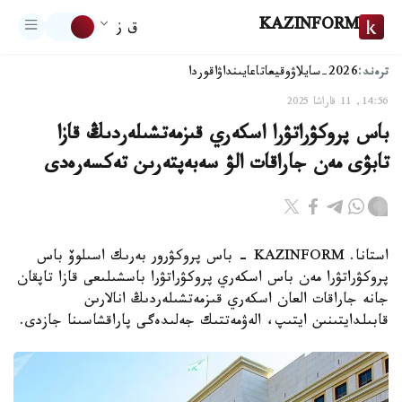
KAZINFORM
ق ز
ترەند:
2026-سايلاۋ
وقيعا
تاعايىنداۋ
اقوردا
14:56, 11 قاراشا 2025
باس پروكۋراتۋرا اسكەري قىزمەتشىلەردىڭ قازا
تابۋى مەن جاراقات الۋ سەبەپتەرىن تەكسەرەدى
استانا. KAZINFORM - باس پروكۋرور بەرىك اسىلوۆ باس
پروكۋراتۋرا مەن باس اسكەري پروكۋراتۋرا باسشىلىعى قازا تاپقان
جانە جاراقات العان اسكەري قىزمەتشىلەردىڭ انالارىن
قابىلدايتىنىن ايتىپ، الەۋمەتتىك جەلىدەگى پاراقشاسىنا جازدى.