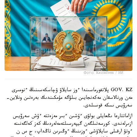
Фото: Kazinform / ИИ
GOV. KZ پلاتفورماسىندا ءوز سايلاۋ ۋچاسكەسىنىڭ ءنومىرى
مەن ورنالاسقان مەكەنجايىن بىلۋگە مۇمكىندىك بەرەتىن ونلاين-
سەرۆيس ىسكە قوسىلدى.
ازاماتتارعا ىڭعايلى بولۋى ءۇشىن ءبىر مەزەتتە ءۇش سەرۆيس
ازىرلەندى. كورسەتىلگەن گيپەرسىلتەمەلەردىڭ كەز كەلگەنىنە
ءوتۋ ارقىلى سايلاۋشى ءوزىنىڭ ءوڭىرىن تاڭداپ، ج س ن