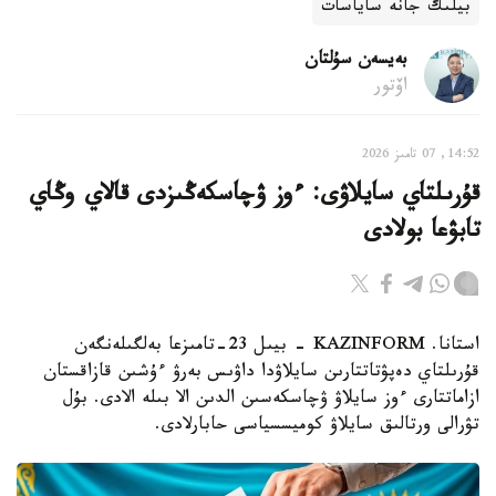
بيلىك جانە ساياسات
بەيسەن سۇلتان
اۆتور
14:52, 07 تامىز 2026
قۇرىلتاي سايلاۋى: ءوز ۋچاسكەڭىزدى قالاي وڭاي
تابۋعا بولادى
استانا. KAZINFORM - بيىل 23-تامىزعا بەلگىلەنگەن
قۇرىلتاي دەپۋتاتتارىن سايلاۋدا داۋىس بەرۋ ءۇشىن قازاقستان
ازاماتتارى ءوز سايلاۋ ۋچاسكەسىن الدىن الا بىلە الادى. بۇل
تۋرالى ورتالىق سايلاۋ كوميسسياسى حابارلادى.