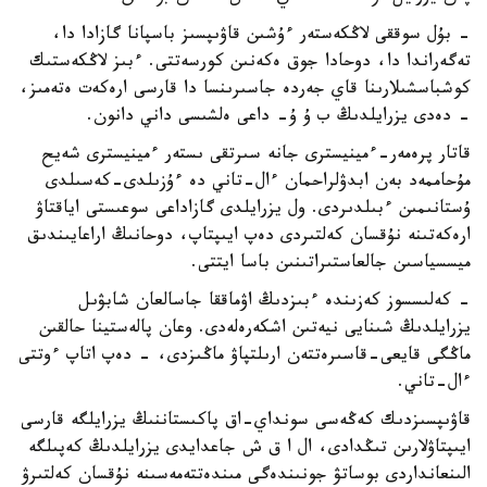
- بۇل سوققى لاڭكەستەر ءۇشىن قاۋىپسىز باسپانا گازادا دا،
تەگەراندا دا، دوحادا جوق ەكەنىن كورسەتتى. ءبىز لاڭكەستىك
كوشباسشىلارىنا قاي جەردە جاسىرىنسا دا قارسى ارەكەت ەتەمىز،
- دەدى يزرايلدىڭ ب ۇ ۇ- داعى ەلشىسى داني دانون.
قاتار پرەمەر-ءمينيسترى جانە سىرتقى ىستەر ءمينيسترى شەيح
مۇحاممەد بەن ابدۋلراحمان ءال-تاني دە ءۇزىلدى-كەسىلدى
ۇستانىمىن ءبىلدىردى. ول يزرايلدى گازاداعى سوعىستى اياقتاۋ
ارەكەتىنە نۇقسان كەلتىردى دەپ ايىپتاپ، دوحانىڭ اراعايىندىق
ميسسياسىن جالعاستىراتىنىن باسا ايتتى.
- كەلىسسوز كەزىندە ءبىزدىڭ اۋماققا جاسالعان شابۋىل
يزرايلدىڭ شىنايى نيەتىن اشكەرەلەدى. وعان پالەستينا حالقىن
ماڭگى قايعى-قاسىرەتتەن ارىلتپاۋ ماڭىزدى، - دەپ اتاپ ءوتتى
ءال-تاني.
قاۋىپسىزدىك كەڭەسى سونداي-اق پاكىستاننىڭ يزرايلگە قارسى
ايىپتاۋلارىن تىڭدادى، ال ا ق ش جاعدايدى يزرايلدىڭ كەپىلگە
الىنعانداردى بوساتۋ جونىندەگى مىندەتتەمەسىنە نۇقسان كەلتىرۋ