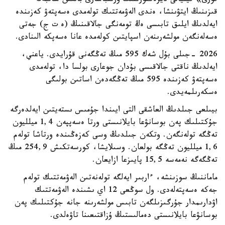
قورى» فيليالى ديرەكتورىنىڭ ورىنباسارى بالعىن ساتبەك
قىزىنىڭ ايتۋىنشا، ەندى الەۋمەتتىك تولەمدى ەسەپتەۋ كەزىندە
ايەلدىڭ ايلىق تابىسى ەڭ تومەنگى جالاقىنىڭ (ە ت ج) جەتى
ەسەلەنگەن مولشەرىنەن اسپايتىن كولەمدە عانا ەسەپكە الىنادى.
2026 -جىلى بۇل شەك 595 مىڭ تەڭگەنى قۇرايدى. ياعني،
ايەلدىڭ ناقتى جالاقىسى بۇدان جوعارى بولسا دا، تولەمدى
ەسەپتەۋ كەزىندە 595 مىڭ تەڭگەدەن اساتىن بولىگى
ەسكەرىلمەيدى.
بيىلعى جىلدىڭ العاشقى التى ايىندا جۇمىس ىستەيتىن ايەلدەرگە
جۇكتىلىك پەن بوسانۋعا بايلانىستى ورتا ەسەپپەن 1,4 ميلليون
تەڭگە تولەنگەن. وتكەن جىلدىڭ وسى كەزەڭىندە ورتاشا تولەم
1,6 ميلليون تەڭگە بولعان. وسىلايشا، كورسەتكىش 254,9 مىڭ
تەڭگەگە نەمەسە 15,5 پايىزعا ازايعان.
ماماننىڭ سوزىنشە، ءاربىر ايەلگە تولەنەتىن الەۋمەتتىك تولەم
جەكە ەسەپتەلەدى. ول سوڭعى 12 اي ىشىندە الەۋمەتتىك
اۋدارىمدار جۇرگىزىلگەن تابىس مولشەرىنە جانە جۇكتىلىك پەن
بوسانۋعا بايلانىستى دەمالىستىڭ ۇزاقتىعىنا تاۋەلدى.