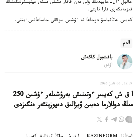
حاليل ءال-حاييدىڭ ۇلى مەن قاتار ىشكى ىستەر مينيسترلىگىنىڭ
قىزمەتكەرى قازا تاپتى.
كەيىن نەتانياحۋ دوحاعا نە ءۇشىن سوققى جاساعانىن ايتتى.
الەم
باقىتجول كاكەش
اۆتور
12:39, 06 تامىز 2026
ا ق ش كەيبىر ءوتىنىش بەرۋشىلەر ءۇشىن 250
مىڭ دوللارعا دەيىن ۆيزالىق دەپوزيتتەر ەنگىزدى
استانا. KAZINFORM – ا ق ش جاڭا ۆيزالىق كەپىل