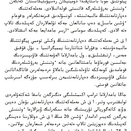
پيلوتتىق جوبا باستاپقىدا دومينيكان رەسپۋبليكاسىنان كەلگەن
ءوتىنىش بەرۋشىلەرگە قاتىستى قولدانىلادى. مەملەكەتتىك
دەپارتامەنتتىڭ مالىمەتىنشە، كونسۋلدىق قىزمەتكەرلەر «قوعام
ءۇشىن ماسىل» دەپ سانالعان جەكە تۇلعالاردان كەپىلدىك تالاپ
ەتە الادى. كەپىلدىك سوماسى ءاربىر جاعدايعا جەكە انىقتالادى.
ا ق ش مەملەكەتتىك دەپارتامەنتىنىڭ وكىلى توممي پيگوتتتىڭ
مالىمدەۋىنشە، «قۇراما شتاتتارىنا يمميگراتسيا - بۇل قۇقىق
ەمەس، ارتىقشىلىق». ول باعدارلاما الەۋمەتتىك قاۋىپسىزدىك
جەلىسىن قورعاۋعا باعىتتالعانىن جانە ءوتىنىش بەرۋشىلەردىڭ
قوعامدىق كومەككە تاۋەلدىلىگىن باعالاۋ ەرەجەلەرىن قاتاڭداتاتىن
ىشكى قاۋىپسىزدىك دەپارتامەنتىمەن بىرلەسىپ جۇزەگە اسىرىلىپ
جاتقانىن قوستى.
جاڭا باعدارلاما ترامپ اكىمشىلىگى ەنگىزگەن باسقا شەكتەۋلەردى
تولىقتىرىپ وتىر. ا ق ش مەملەكەتتىك دەپارتامەنتى بۇعان دەيىن
«ۆ» كاتەگوريالى تۋريستىك جانە ىسكەرلىك ۆيزالارعا ءوتىنىش
بەرگەن كەيبىر ادامدار ءۇشىن 20 مىڭ ا ق ش دوللارىنا دەيىنگى
كەپىلدىك دەپوزيتىن تالاپ ەتەتىن ەرەجەلەر شىعارعان بولاتىن،