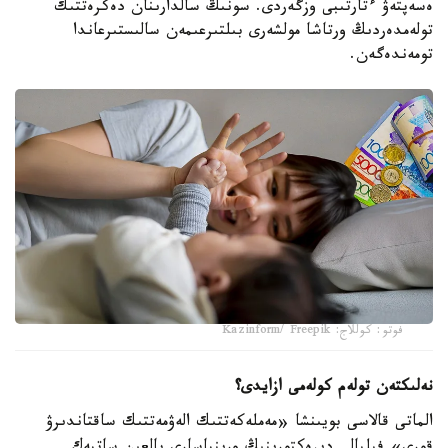
ەسەپتەۋ ءتارتىبى وزگەردى. سونىڭ سالدارىنان دەكرەتتىك
تولەمدەردىڭ ورتاشا مولشەرى بىلتىرعىمەن سالىستىرعاندا
تومەندەگەن.
فوتو: كوللاج: Kazinform/ Freepik
نەلىكتەن تولەم كولەمى ازايدى؟
الماتى قالاسى بويىنشا «مەملەكەتتىك الەۋمەتتىك ساقتاندىرۋ