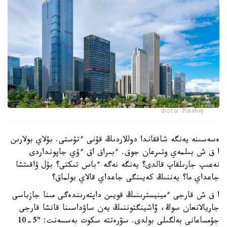
Фото: Pixabay
ەسەسىنە يەنگە شاققاندا دوللاردىڭ قۇنى ءتۇستى. بۇلاي بولارىن
ا ق ش بىلمەي وتىرعان جوق. ءبىراق اق ءۇي جاپونداردى
نەعىپ جارىلقاپ قالدى؟ يەنگە نەگە ءباس تىكتى؟ بۇل ۋاقىتشا
جاعداي ما؟ يەننىڭ كەيىنگى جاعداي قالاي بولماق؟
ا ق ش قارجى ءمينيسترىنىڭ قويىن داپتەرىندەگى مىنا جازباسى
جاريالانعان سوڭ، ۆاشينگتوننىڭ يەن ساۋداسىنا قانشا قارجى
جۇمساعانى بەلگىلى بولدى. سۋرەتتە سكوت بەسسەنت: "5-10