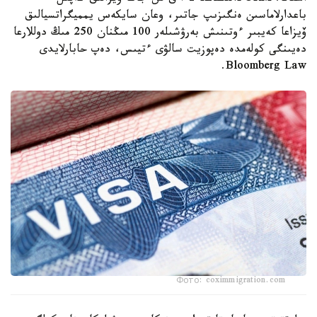
باعدارلاماسىن ەنگىزىپ جاتىر، وعان سايكەس يمميگراتسيالىق
ۆيزاعا كەيبىر ءوتىنىش بەرۋشىلەر 100 مىڭنان 250 مىڭ دوللارعا
دەيىنگى كولەمدە دەپوزيت سالۋى ءتيىس، دەپ حابارلايدى
Bloomberg Law.
Фото: coximmigration.com