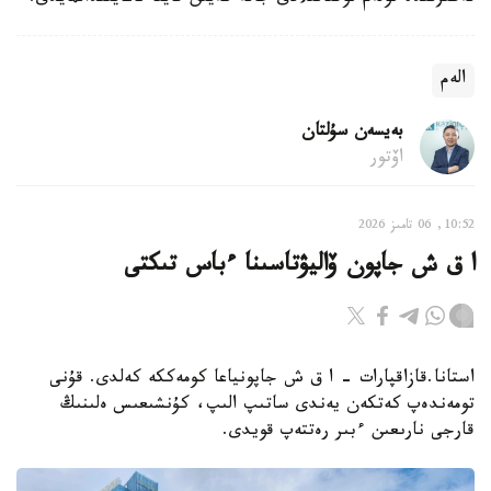
الەم
بەيسەن سۇلتان
اۆتور
10:52, 06 تامىز 2026
ا ق ش جاپون ۆاليۋتاسىنا ءباس تىكتى
استانا.قازاقپارات - ا ق ش جاپونياعا كومەككە كەلدى. قۇنى
تومەندەپ كەتكەن يەندى ساتىپ الىپ، كۇنشىعىس ەلىنىڭ
قارجى نارىعىن ءبىر رەتتەپ قويدى.