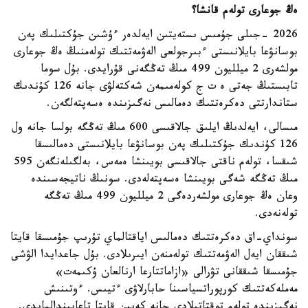
ەڭ جوعارى تولەم قانشا؟
2026 -جىلى جۇمىس ىستەيتىن ايەلدەر ءۇشىن جۇكتىلىك پەن
بوسانۋعا بايلانىستى ءبىرجولعى الەۋمەتتىك تولەمنىڭ ەڭ جوعارى
مولشەرى 2 ميلليون 499 مىڭ تەڭگەنى قۇرايدى. بۇل سوما
تابىستىڭ جەتى ە ت ج كولەمىمەن شەكتەلۋى جانە 126 كۇندىك
ستاندارتتى دەكرەتتىك دەمالىس نەگىزىندە ەسەپتەلگەن.
مىسالى، ايەلدىڭ ايلىق جالاقىسى 600 مىڭ تەڭگە بولسا جانە ول
126 كۇندىك جۇكتىلىك پەن بوسانۋعا بايلانىستى دەمالىسقا
شىقسا، تولەم ناقتى جالاقىسى بويىنشا ەمەس، بەلگىلەنگەن 595
مىڭ تەڭگە شەگى بويىنشا ەسەپتەلەدى. سونىڭ ناتيجەسىندە
وعان ەڭ جوعارى مولشەردەگى 2 ميلليون 499 مىڭ تەڭگە
تولەنەدى.
سونداي-اق دەكرەتتىك دەمالىس اياقتالماي تۇرىپ جۇمىسقا قايتا
شىققان ايەل الەۋمەتتىك تولەمنەن ايىرىلادى. بۇل جاعدايدا الۋشى
جۇمىسقا شىققانى تۋرالى «ازاماتتارعا ارنالعان ۇكىمەت»
مەملەكەتتىك كورپوراتسياسىنا حابارلاۋى ءتيىس. ءوتىنىش
نەگىزىندە تولەم توقتاتىلادى جانە كەيىن قايتا تاعايىندالمايدى.