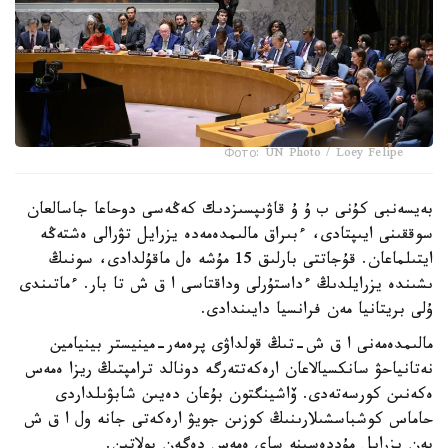
Фото: UN Photo / Loey Felipe
بەيسەنبى كۇنى ب ۇ ۇ قاۋىپسىزدىك كەڭەسى دوحاعا جاسالعان
سوققىنى ايىپتادى، ءبىراق مالىمدەمەدە يزرايل تۋرالى ەشتەڭە
ايتىلماعان. قۇجاتتى بارلىق 15 مۇشە ەل ماقۇلدادى، سونىڭ
ىشىندە يزرايلدىڭ ءداستۇرلى وداقتاسى ا ق ش تا بار. ءماتىندى
ۇلى بريتانيا مەن فرانسيا دايىندادى.
مالىمدەمەنى ا ق ش-تىڭ قولداۋى پرەمەر-مينيستر بينيامين
نەتانياحۋ سانكسيالاعان ارەكەتتەرگە دونالد ترامپتىڭ ريزا ەمەس
ەكەنىن كورسەتەدى. ۆاشينگتون بۇعان دەيىن شابۋىلداردى
حاماس كوشباسشىلارىنىڭ كوزىن جويۋ ارەكەتى جانە ول ا ق ش
پەن يزرايل مۇددەسىنە ساي ەمەس دەگەن بولاتىن.