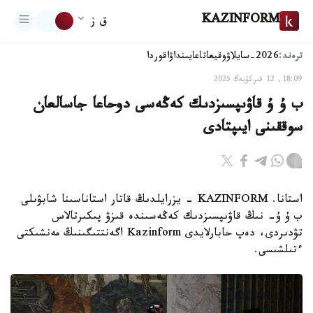
KAZINFORM
ق ز
ترەند:
2026-سايلاۋ
وقيعا
تاعايىنداۋ
اقوردا
18:09, 12 قىركۇيەك 2025
ب ۇ ۇ قاۋىپسىزدىك كەڭەسى دوحاعا جاسالعان
سوققىنى ايىپتادى
استانا. KAZINFORM - يزرايلدىڭ قاتار استاناسىنا شابۋىلى
ب ۇ ۇ- نىڭ قاۋىپسىزدىك كەڭەسىندە قىزۋ پىكىرتالاس
تۋدىردى، دەپ حابارلايدى Kazinform اگەنتتىگىنىڭ مەنشىكتى
ءتىلشىسى.