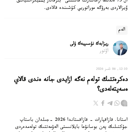
ال 75 ەلدىڭ ازاماتتارىنا قاتىستى ءبىرقاتار يمميگراتسيالىق
ۆيزالاردى بەرۋگە موراتوريي كۇشىندە قالادى.
الەم
ريزابەك نۇسىپبەك ۇلى
اۆتور
12:10, 06 تامىز 2026
دەكرەتتىك تولەم نەگە ازايدى جانە ەندى قالاي
ەسەپتەلەدى؟
استانا. قازاقپارات - قازاقستاندا 2026 -جىلدان باستاپ
جۇكتىلىك پەن بوسانۋعا بايلانىستى الەۋمەتتىك تولەمدەردى