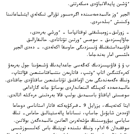
ءۇشىن پايدالانباۋدى ەسكەرتتى.
الجير ءوز مالىمدەمەسىندە اگرەسسور تۋرالى تىكەلەي ايتىلماعانىنا
وكىنىش ءبىلدىردى.
- زورلىق-زومبىلىقتى توقتاتپاسا - ءورشي بەرەدى،
جاۋاپسىزدىق - سوعىس ءورتىن تۇتاتادى. حالىقارالىق
قاۋىمداستىقتىڭ ۇنسىزدىگى حاوسقا اكەلەدى، - دەدى الجير
ەلشىسى امار بەندجاما.
ب ۇ ۇ قاۋىپسىزدىك كەڭەسى جاعدايدىڭ ۋشىعۋىنا جول بەرمەۋ
كەرەكتىگىن اتاپ ءوتىپ، قاتارمەن ىنتىماقتاستىعىن قۋاتتاپ،
ونىڭ ەگەمەندىگى مەن اۋماقتىق تۇتاستىعىن ساقتاۋدى جاقتادى.
مالىمدەمەدە كەپىلگە الىنعانداردى بوساتۋ جانە گازاداعى
سوعىستى اياقتاۋ باسىمدىق بولىپ قالا بەرەتىنى ەرەكشە اتالدى.
ايتا كەتەيىك، يزرايل 9 -قىركۇيەكتە قاتار استاناسى دوحاعا
اۋەدەن شابۋىل جاساپ، نىساناعا پالەستينالىق حاماس- تىڭ
ساياسي بيۋروسىنىڭ مۇشەلەرىن العانىن مالىمدەگەن بولاتىن.
سوققىدان 6 ادام، ونىڭ ىشىندە توپتىڭ باس كەلىسسوزشىسى