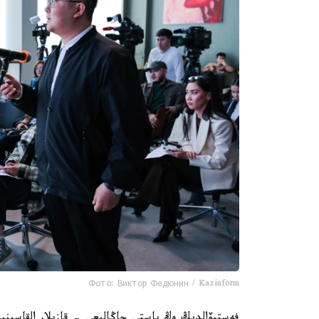
Фото: Виктор Федюнин / Kazinform
فەستيۆالدىڭ ەڭ باستى جاڭالىعى - قازىلار القاسىنى