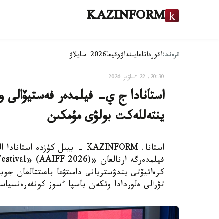
KAZINFORM
ترەند:
اقوردا
تاعايىنداۋ
وقيعا
2026-سايلاۋ
20:30, 22 ءساۋىر 2026
استانادا ج ي- فيلمدەر فەستيۆالى وت
ينتەللەكت بولۋى مۇمكىن
استانا. KAZINFORM - بيىل كۇز
تۋرالى ەلوردادا وتكەن باسپا ءسوز كونفەرەنسياسى