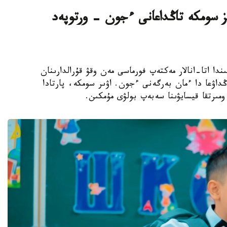
سىز سومكە تاڭداعانى ءجون - ورتوپەد
ىلى قارساڭىندا اتا-انالار مەكتەپ فورماسى مەن وقۋ قۇرالدارىنان
ڭداۋعا دا ءمان بەرگەنى ءجون. اۋىر سومكە، پارتادا
مىرتقا قيسايۋىنا سەبەپ بولۋى مۇمكىن.