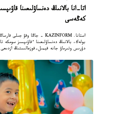
اتا-انا بالانىڭ دەنساۋلىعىنا قاۋىپ
كەڭەسى
استانا. KAZINFORM - جاڭا وقۋ ج
بولەك، بالانىڭ دەنساۋلىعىنا ءقاۋىپسىز سومكە تا
دۇرىس وتىرماۋ جانە قيمىل-قوزعالىستىڭ ازدىعى و