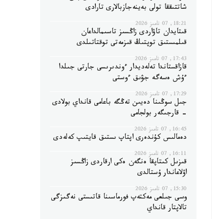
شاتتىققا تولى بەينەجازبالارى تارادى
18:21, 07 تامىز 2026
قىتايدان تاۋاردى زاڭسىز تاسىمالداعان
قىلمىستىق توپتىڭ قىزمەتى توقتاتىلدى
17:43, 07 تامىز 2026
قازاقستاندا تەلەديدار ءوندىرىسى جارتى جىلدا
ءۇش ەسەگە جۋىق ءوستى
17:29, 07 تامىز 2026
جىل سوڭىنا دەيىن تەڭگە باعامى قانداي بولادى
- قارجىگەر بولجامى
16:45, 07 تامىز 2026
دەمالىس كۇندەرى اپتاپ ىستىق قايتىپ كەلەدى
16:11, 07 تامىز 2026
قىزىل كىتاپقا ەنگەن ەكى ارقاردى زاڭسىز
اۋلاعاندار ۇستالدى
15:30, 07 تامىز 2026
وسى جىلعى مەكتەپ فورماسىنا قاتىستى نەگىزگى
تالاپتار قانداي