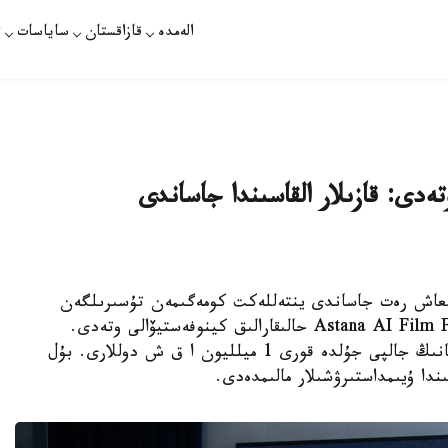
الەمدە
قازاقستان
ساياسات
ت
ەدى: قازىلار القاسىندا جاساندى
دە استانادا العاش رەت جاساندى ينتەللەكت كومەگىمەن تۇسىرىلگەن
فيلمدەرگە ارنالعان «Astana AI Film Festival» (AAIFF 2026) حالىقارالىق كينوفەستيۆالى وتەدى.
كرەاتيۆتى يندۋستريانى دامىتۋعا باعىتتالعان جوبانىڭ جالپى جۇلدە قورى 1 ميلليون ا ق ش دوللارى. بۇل
ندا ۇيىمداستىرۋشىلار مالىمدەدى.