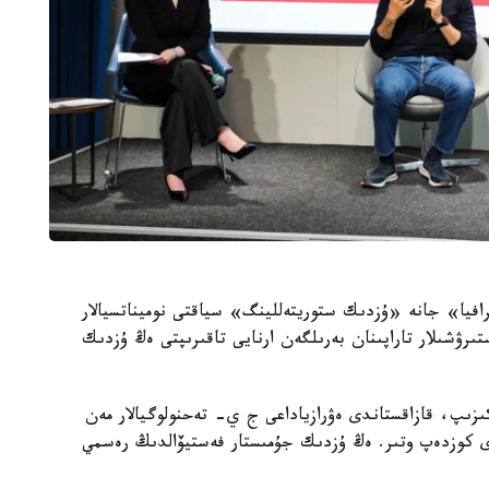
افيا» جانە «ۇزدىك ستوريتەللينگ» سياقتى نوميناتسيالار
تىرۋشىلار تاراپىنان بەرىلگەن ارنايى تاقىرىپتى ەڭ ۇزدىك
ىپ، قازاقستاندى ەۋرازياداعى ج ي- تەحنولوگيالار مەن
دى كوزدەپ وتىر. ەڭ ۇزدىك جۇمىستار فەستيۆالدىڭ رەسمي