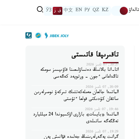
الداۋ
KZ
QZ
РУ
EN
中文
ق ز
ЎЗ
تاقىرىپقا قاتىستى
20:27, 07 تامىز 2026
اتا-انا بالانىڭ دەنساۋلىعىنا قاۋىپسىز سومكە
تاڭداعانى ءجون - ورتوپەد كەڭەسى
20:09, 07 تامىز 2026
الماتىدا جالعان مەملەكەتتىك تىركەۋ نومىرلەرىن
ساتقان كۇدىكتى قولعا ءتۇستى
19:46, 07 تامىز 2026
الماتىدا «بايسات» بازارى اۋكسيوندا 24 ميلليارد
تەڭگەگە ساتىلدى
19:29, 07 تامىز 2026
گرانت يەگەرلەرىنىڭ جەلىدە قۋانىش پەن