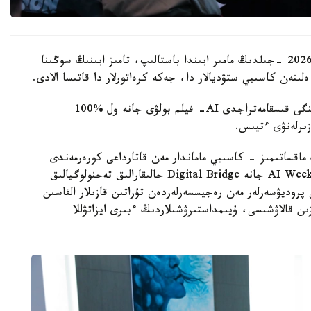
بايقاۋعا قاتىسۋعا نيەت بىلدىرۋشىلەردەن وتىنىمدەر 2026 -جىلدىڭ مامىر ايىندا باستالىپ، تامىز ايىنىڭ سوڭىنا
لىنەن كاسىبي ستۋديالار دا، جەكە كرەاتورلار دا قاتىسا الادى.
باستى شارت - تۋىندىنىڭ ۇزاقتىعى 10 مينۋتقا دەيىنگى قىسقامەتراجدى AI- فيلم بولۋى جانە ول %100
زىرلەنۋى ءتيىس.
قساتىمىز - كاسىبي ماماندار مەن قاتارداعى كورەرمەندى
بىرىكتىرەتىن جاڭا پلاتفورما قالىپتاستىرۋ. فەستيۆال AI Week جانە Digital Bridge حالىقارالىق تەحنولوگيالىق
پروديۋسەرلەر مەن رەجيسسەرلەردەن تۇراتىن قازىلار القاسىن
ومپانياسىنىڭ نەگىزىن قالاۋشىسى، ۇيىمداستىرۋشىلاردىڭ ءبىرى ايزاتۋللا