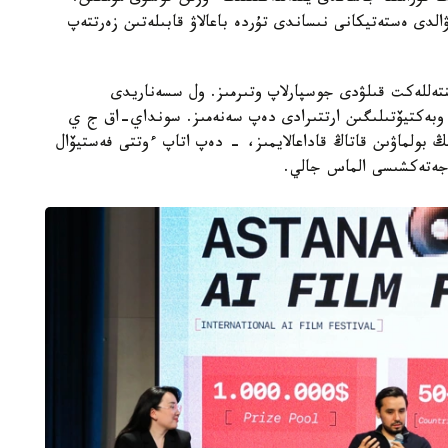
دى ەستەتيكانى نىساندى تۇردە باعالاۋ قابىلەتىن زەرتتەپ
نتەللەكت قىلۋدى جوسپارلاپ وتىرمىز. ول سسەناريدى
ڭ وبەكتيۆتىلىگىن ارتتىرادى دەپ سەنەمىز. سونداي-اق ج ي
ڭ بولماۋىن قاتاڭ قاداعالايمىز، - دەپ اتاپ ءوتتى فەستيۆال