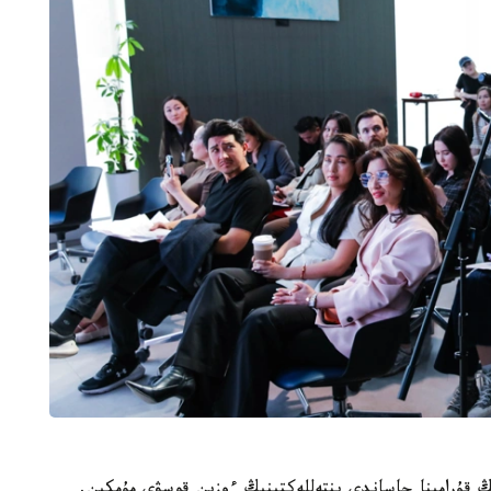
ڭ قۇرامىنا جاساندى ينتەللەكتىنىڭ ءوزىن قوسۋى مۇمكىن.