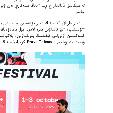
تەحنيكالىق ماماندار ج ي- ءدىڭ سسەناري مەن ۆيزۋال
جاتىر.
- ءبىز قازىلار القاسىنىڭ ءبىر مۇشەسىن جاساندى ي
ءتۇسىنىپ، ءوز تالداۋىن بەرە الادى. بۇل باعالاۋدى
كومەگىمەن اۆتورلىق قۇقىقتىڭ بۇزىلماۋىن، پلاگياتتى
ۇيىمداستىرۋشىسى، Brave Talents كومپانياسىنىڭ جەتەكشىسى الماس جالي.