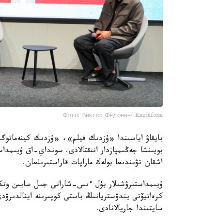
Фото: Виктор Федюнин/ Kazinform
بايقاۋ اياسىندا «ۇزدىك فيلم»، «ۇزدىك كينەماتوگر
بويىنشا جەڭىمپازدار انىقتالادى. سونداي-اق ۇيىمداس
اشقان تۋىندىعا بولەك ماراپات قاراستىرىلعان.
ۇيىمداستىرۋشىلار بۇل ءىس-شارانى جىل سايىن وتكىز
كرەاتيۆتى يندۋستريانىڭ باستى كوپىرىنە اينالدىرۋ
سايتىندا جاريالانادى.