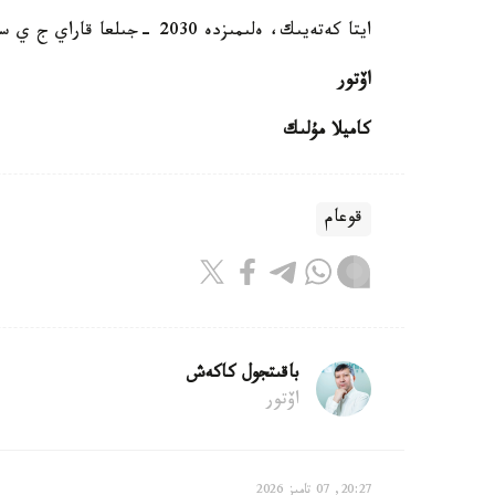
ايتا كەتەيىك، ەلىمىزدە 2030 -جىلعا قاراي ج ي سالاسىندا 10000 مامان دايىنداۋ كوزدەلىپ وتىر.
اۆتور
كاميلا مۇلىك
قوعام
باقىتجول كاكەش
اۆتور
20:27, 07 تامىز 2026