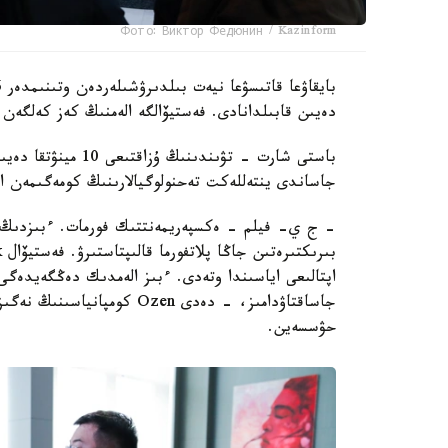
Фото: Виктор Федюнин / Kazinform
دەيىن قابىلدانادى. فەستيۆالگە الەمنىڭ كەز كەلگەن ە
جاساندى ينتەللەكت تەحنولوگيالارىنىڭ كومەگىمەن ا
- ج ي- فيلم - ەكسپەريمەنتتىك فورمات. ءبىزدىڭ ما
اپتالىعى اياسىندا وتەدى. ءبىز الەمدىك دەڭگەيدەگى 
جاساقتاۋدامىز، - دەدى Ozen ك
حۋسسەين.