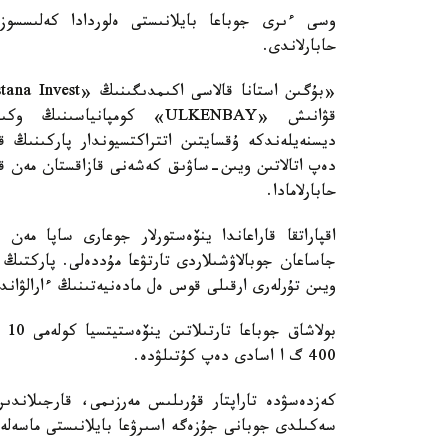
حابارلاندى.
قۋانىش «ULKENBAY» كومپان
ديسنەيلەندكە ۇقسايتىن اتتراكتسيوندار پاركىنىڭ 
دەپ اتالاتىن ويىن-ساۋىق كەشەنى قازاقستان مەن قى
حابارلامادا.
اقپاراتقا قاراعاندا ينۆەستورلار جوعارى ساپا مە
جاساعان جوبالاۋشىلاردى تارتۋعا مۇددەلى. پاركتىڭ
ويىن تۇرلەرى ارقىلى قوس ەل مادەنيەتىنىڭ ءارالۋاند
بو
400 گ ا اسادى دەپ كۇتىلۋدە.
كەزدەسۋدە تاراپتار قۇرىلىس مەرزىمى، قارجىلاندى
سەكىلدى جوبانى جۇزەگە اسىرۋعا بايلانىستى ماسەلەلە