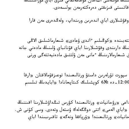
نىڭ مۇشەسى الماحان مۇحامەتقالي قىزى اباي مۇراسىنىڭ
قاتىستى قىزىقتى دەرەكتەرمەن بولىسەدى.
 وقۋشىلارى اباي اندەرىن ورىنداپ، ولەڭدەرى مەن قارا
اتىنداعى №1-بالالار ونەر مەكتەبىندە «كوڭىلىم ءاندى ۇعادى» شىعارماشىلىق الاڭى
 دارىندى وقۋشىلارىنا اباي قۇنانباي ۇلىنىڭ مادەني جانە
 شىعارمالارىنىڭ ءمانى مەن ۇلتتىق مادەنيەتتەگى ورنى
ت 10:00-دە «ارقا Alan» ۇلتتىق سپورت تۇرلەرىن دامىتۋ ورتالىعىندا توعىزقۇمالاقتان «ارقا
Alan كۋبوگى» قالالىق ءتۋرنيرى وتەدى. ال ساعات 12:00-دە №6 كوپشىلىك كىتاپحانادا «ابايدىڭ تىلسىم
بايەۆ داڭعىلى، 50-مەكەنجايىنداعى «رۋحانيات» ورتالىعىندا كۋرس تىڭداۋشىلارىنا اقىننىڭ
ان «اباي الەمى» اتتى دوڭگەلەك ۇستەل وتەدى. وسى كۇنى ش.
ەنجايىنداعى «رۋحانيات» ورتالىعىندا «ۇرپاققا ونەگە» تاقىرىبىندا اباي