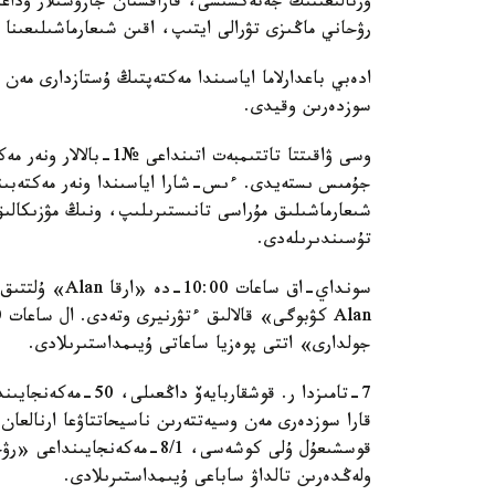
ورتالىعىنىڭ جەتەكشىسى، قازاقستان جازۋشىلار وداعى
رۋحاني ماڭىزى تۋرالى ايتىپ، اقىن شىعارماشىلىعىنا 
ادەبي باعدارلاما اياسىندا مەكتەپتىڭ ۇستازدارى مەن
سوزدەرىن وقيدى.
وسى ۋاقىتتا تاتتىمبەت 
جۇمىس ىستەيدى. ءىس-شارا اياسىندا ونەر مەكتەبىنىڭ
شىعارماشىلىق مۇراسى تانىستىرىلىپ، ونىڭ مۋزىكالىق
تۇسىندىرىلەدى.
سونداي-اق ساعا
جولدارى» اتتى پوەزيا ساعاتى ۇيىمداستىرىلادى.
7-تامىزدا ر. قوشقار
قارا سوزدەرى مەن وسيەتتەرىن ناسيحاتتاۋعا ارنالع
قوسشىعۇل ۇلى كوشەسى، 8/1-مەك
ولەڭدەرىن تالداۋ ساباعى ۇيىمداستىرىلادى.