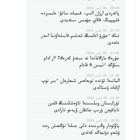
08:00, 06 تامىز 2026
پاتەردى ارزان الىپ، قىمبات ساتۋ: ەلىمىزدە
فليپپينگ قالاي جۇمىس ىستەيدى
07:42, 06 تامىز 2026
تىك ءجۇرۋ ادامنىڭ شەشىم قابىلداۋىنا اسەر
ەتەدى
07:06, 06 تامىز 2026
جۇرەك مازالاعاندا نە ىستەۋ كەرەك؟ ءار ادام
بىلۋگە ءتيىس 6 قادام
21:46, 05 تامىز 2026
الماتىدا تۇندە توبەلەس شىعارعان ءبىر توپ
ازامات ۇستالدى
21:30, 05 تامىز 2026
تۇركىستان وبلىسىندا تاۋەشكىنىڭ لاعىن
تاياقپەن ۇرىپ جاتقان ۆيدەو تارادى
20:56, 05 تامىز 2026
پاۆلودار وڭىرىندە ەكى جىلدا تۇڭعىش رەت
ۇشەم دۇنيەگە كەلدى