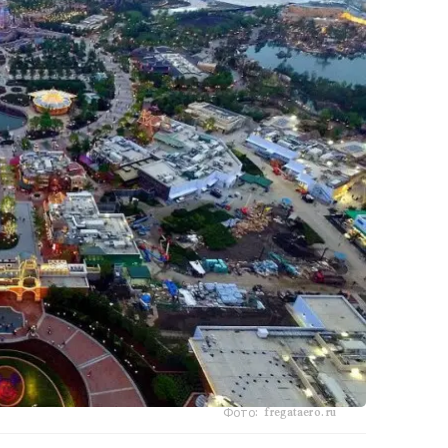
Фото: fregataero.ru