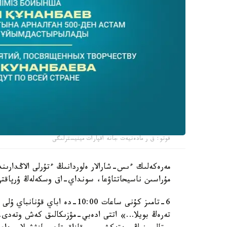
فوتو: ق ر مادەنيەت جانە اقپارات مينيسترلىگى
مەرەكەلىك ءىس-شارالار ەلوردانىڭ ءتۇرلى الاڭدارىن
مۇراسىن ناسيحاتتاۋعا، سونداي-اق وسكەلەڭ ۇرپاقتى ۇل
تەرەڭ بويلا…» اتتى ادەبي-مۋزىكالىق كەش وتەدى. 