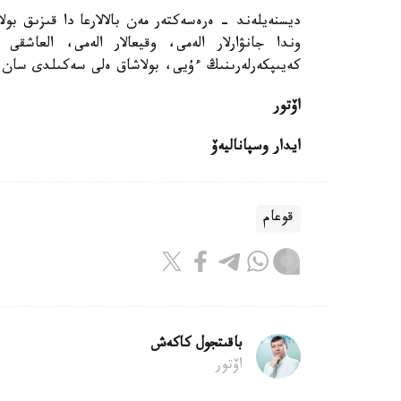
ديسنەيلەند - ەرەسەكتەر مەن بالالارعا دا قىزىق بول
وندا جانۋارلار الەمى، وقيعالار الەمى، العاشقى
كەيىپكەرلەرىنىڭ ءۇيى، بولاشاق ەلى سەكىلدى سان ءت
اۆتور
ايدار وسپاناليەۆ
قوعام
باقىتجول كاكەش
اۆتور