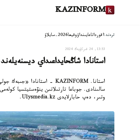
KAZINFORM
ترەند:
اقوردا
تاعايىنداۋ
وقيعا
2026-سايلاۋ
13:53, 24 قىركۇيەك 2024
استانادا شاڭحايداعىداي ديسنەيلەند 
استانا. KAZINFORM - استانادا 
وتىر، دەپ حابارلايدى Ulysmedia.kz.