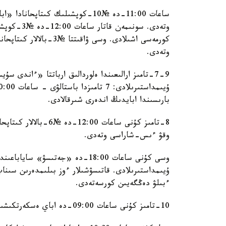
ساعات 11:00-دە №10-كوپشىلىك كىتا
وتەدى. سون
كورمەسى اشىلادى. وسى ۋ
وتەدى.
7-9-تامىز ارالىعىندا ەلوردالىق ارباتتا «ءاندى 
بارىسىندا ابايدىڭ اندەرى شىرقالادى.
8-تامىز كۇنى ساعات 00
وقۋ ءىس-شاراسى وتەدى.
وسى كۇنى ساعات 18:00-دە «جەتىسۋ» 
ۇيىمداستىرىلادى. قاتىسۋشىلار ءوز بىلىمدەرىن سىناپ
ءبىلۋ دەڭگەيىن كورسەتەدى.
10-تامىز كۇنى ساعات 09:00-دە اباي ەسكەرتكىشىنە گۇل شوقتارىن قويۋ ءراسىمى وتەدى.