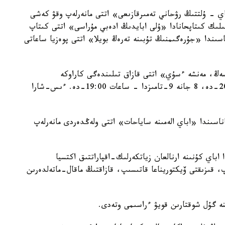
پحانادا «اباي - ۇلتتىڭ رۋحاني تەمىرقازىعى» اتتى مانەرلەپ وقۋ كەشى
ىمەن قاتار ساعات 12:00-دە №3-كوپشىلىك كىتاپحانادا «ۇلى ابايدىڭ ادەبي مۇراسى» اتتى كىتاپ
اقىتتا №3-بالالار كىتاپحاناسىندا «جۇرەگىمنىڭ تۇبىنە تەرەڭ بويلا» اتتى پوەزيا ساعاتى
سۇيسەڭ، مەنشە ءسۇي» اتتى قازاق تىلىندەگى كاراوكە
ۇيىمداستىرىلادى: 7 تامىزدا باستالۋى - ساعات 20:00-دە، 8 جانە 9-تامىزدا - ساعات 19:00-دە. ءىس-شارا
12:-دە №6-بالالار كىتاپحاناسىندا «اباي الەمىنە ساياحات» اتتى ولەڭدەردى مانەرلەپ
ساياباعىندا اباي كۇنىنە ارنالعان زياتكەرلىك-اقپاراتتىق اكتسيا
، قىزىقتى ۆيكتوريناعا قاتىسىپ، قازاقتىڭ ماقال-ماتەلدەرىن