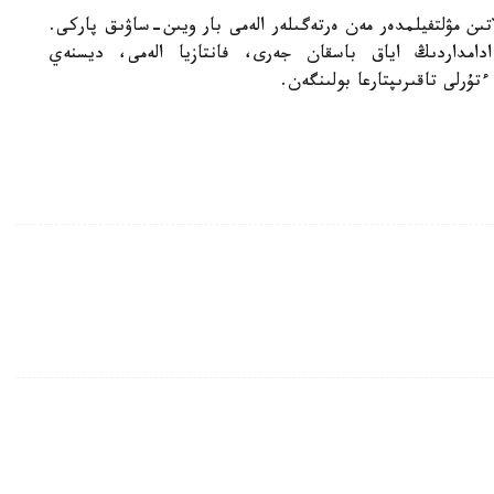
اتىن مۋلتفيلمدەر مەن ەرتەگىلەر الەمى بار ويىن-ساۋىق پاركى.
 ادامداردىڭ اياق باسقان جەرى، فانتازيا الەمى، ديسنەي
ۇرلى تاقىرىپتارعا بولىنگەن.