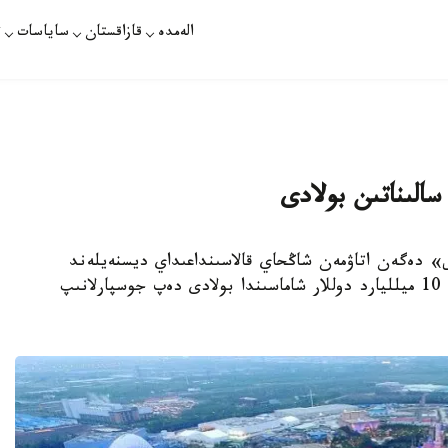
الەمدە
قازاقستان
ساياسات
ت
سالىناتىن بولادى
«جىبەك جولى» دەگەن اتاۋمەن شاڭحاي قالاسىنداعىداي ديسنەيلەند
سالىنادى. جوباعا تارتىلاتىن ينۆەستيتسيا كولەمى 10 ميلليارد دوللار شاماسىندا بولادى دەپ جوسپارلانىپ