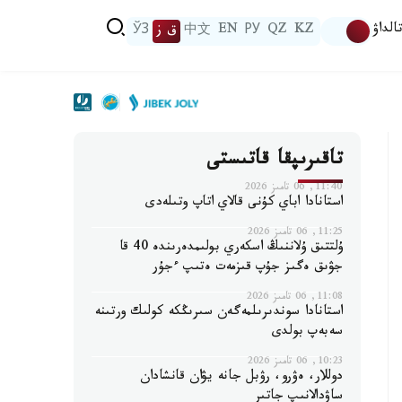
الداۋ
KZ
QZ
РУ
EN
中文
ق ز
ЎЗ
تاقىرىپقا قاتىستى
11:40, 06 تامىز 2026
استانادا اباي كۇنى قالاي اتاپ وتىلەدى
11:25, 06 تامىز 2026
ۇلتتىق ۇلاننىڭ اسكەري بولىمدەرىندە 40 قا
جۋىق ەگىز جۇپ قىزمەت ەتىپ ءجۇر
11:08, 06 تامىز 2026
استانادا سوندىرىلمەگەن سىرىڭكە كولىك ورتىنە
سەبەپ بولدى
10:23, 06 تامىز 2026
دوللار، ەۋرو، رۋبل جانە يۋان قانشادان
ساۋدالانىپ جاتىر