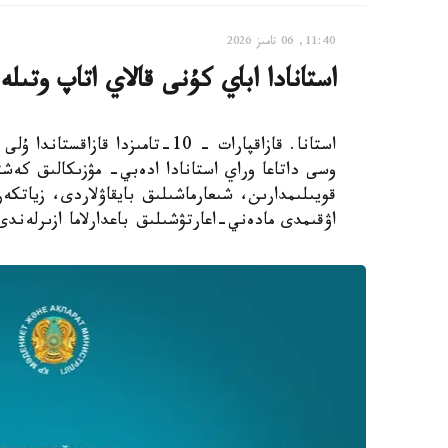
11:40, 06 تامىز 2026
استانادا اباي كۇنى قالاي اتاپ وتىلە
استانا. قازاقپارات – 10-تامىزدا
وسى داتاعا وراي استانادا ادەبي- مۋزىكالىق كەش
قويىلىمدارىن، شىعارماشىلىق بايقاۋلاردى، زياتك
اۋقىمدى مادەني-اعارتۋشىلىق باعدارلاما ازىرلەندى، دەپ حا