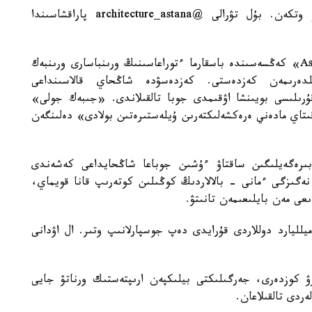
وسى ءىرى جوباعا بايلانىستى ەلوردادا كەلىسسوز وتكەن. بۇل تۋرالى @architecture_astana پاراقشاسىندا
«بۇگىن استانا قالاسى اكىمدىگىنىڭ «Astana Invest» كەڭسەسىندە باسقارما ءتوراعاسىنىڭ ورىنباسارى ورىنبەك
ياسىنىڭ وكىلدەرىمەن كەزدەستى. كەزدەسۋدە شاڭحاي قالاسىنداعى
قۇرىلىسى بويىنشا اۋقىمدى جوبا تالقىلاندى. «جىبەك جولى»
تاي مادەني ەرەكشەلىكتەرىن ۇيلەستىرەتىن بولادى» دەلىنگەن
ن بىرەگەيلىگىن ساقتاۋ ءۇشىن جوباعا شاڭحايداعى كەشەندى
 نەگىزگى ءمانى - بالالاردىڭ كوڭىلىن كوتەرىپ قانا قويماي،
ىعى مەن بايلىعىمەن تانىتۋ.
لاشاق جوباعا تارتىلاتىن ينۆەستيتسيا كولەمى 10 ميلليارد دوللاردى قۇرايدى دەپ جوسپارلانىپ وتىر. ال اۋدانى
رۋ كوزدەرى، جەرگىلىكتى بيلىكپەن ارىپتەستىك ورناتۋ جايى
ردى تالقىلاعان.