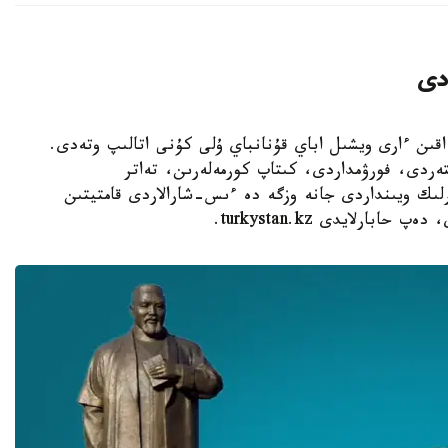
دى
 قازاقستاندا ۇلى اقىن ءارى ويشىل اباي قۇنانباي ۇلى كۇنى اتالىپ وتەدى.
تەردى، فورۋمداردى، كىتاپ كورمەلەرىن، تەاتر
ەرلىك ويىنداردى جانە وزگە دە ءىس-شارالاردى قامتيتىن
بارلايدى turkystan.kz.