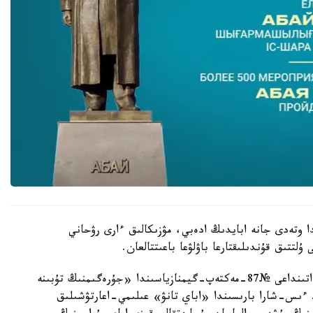
دا وتەدى جانە ابايدىڭ ادەبي، مۋزىكالىق ءارى رۋحاني
تتىق قۇندىلىقتارعا باۋلۋعا باعىتتالعان.
6-تامىز كۇنى ساعات 10:00-دە اباي قۇنانباي ۇلى اتىنداعى №87-مەكتەپ-گيمنازياسىندا «جۇرەگىمنىڭ تۇبىنە
ءىس-شارا بارىسىندا «اباي تانۋ» عىلىمي-اعارتۋشىلىق