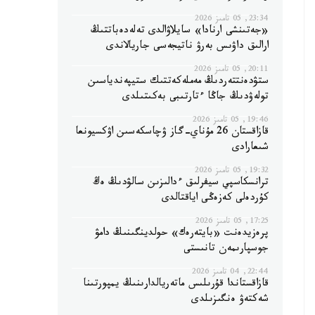
23:34, 05 تامىز 2026
«جەتىنشى ارنادا» سايلاۋالدى تەلەدەباتتىڭ
ارالىق داۋىس بەرۋ ناتيجەسى جاريالاندى
20:11, 05 تامىز 2026
ستۋدەنتتەردىڭ مەملەكەتتىك ستيپەندياسىن
تولەۋدىڭ جاڭا ءتارتىبى بەكىتىلدى
19:46, 05 تامىز 2026
قازاقستان 26 مۇناي-گاز ۋچاسكەسىن اۋكسيونعا
شىعارادى
19:32, 05 تامىز 2026
ترانسكاسپي سيفرلىق ءدالىزىن سالۋدىڭ ەڭ
كۇردەلى كەزەڭى اياقتالدى
17:25, 05 تامىز 2026
پرەزيدەنت «بايتەرەك» حولدينگىنىڭ دامۋ
جوسپارىمەن تانىستى
22:44, 04 تامىز 2026
قازاقستاندا قۇرىلىس ماتەريالدارىنىڭ يمپورتىنا
شەكتەۋ ەنگىزىلدى