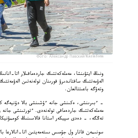
Фото: Александр Павский/Kazinform
ونىڭ ايتۋىنشا، مەملەكەتتىك جاردەماقىلار اتا-انانىڭ
الەۋمەتتىك ساقتاندىرۋ قورىنان تولەنەتىن الەۋمەتتىك
وتەۋگە باعىتتالعان.
تەڭگە، - دەدى سپيكەر استانا قالاسىنىڭ كوممۋنيكاتسي
سونىمەن قاتار ول جۇمىس ىستەمەيتىن اتا-انالارعا بال