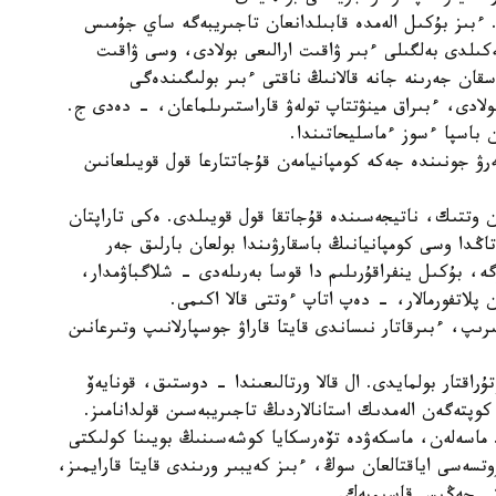
. ءبىز بۇكىل الەمدە قابىلدانعان تاجىريبەگە ساي جۇمىس
عات سەكىلدى بەلگىلى ءبىر ۋاقىت ارالىعى بولادى، وسى ۋاقىت
اسقان جەرىنە جانە قالانىڭ ناقتى ءبىر بولىگىندەگى
بولادى، ءبىراق مينۋتتاپ تولەۋ قاراستىرىلماعان، - دەدى ج.
ن باسپا ءسوز ءماسليحاتىندا.
ۋ جونىندە جەكە كومپانيامەن قۇجاتتارعا قول قويىلعانىن
وتتىك، ناتيجەسىندە قۇجاتقا قول قويىلدى. ەكى تاراپتان
اڭدا وسى كومپانيانىڭ باسقارۋىندا بولعان بارلىق جەر
ە، بۇكىل ينفراقۇرىلىم دا قوسا بەرىلەدى - شلاگباۋمدار،
پلاتفورمالار، - دەپ اتاپ ءوتتى قالا اكىمى.
رىپ، ءبىرقاتار نىساندى قايتا قاراۋ جوسپارلانىپ وتىرعانىن
ۇراقتار بولمايدى. ال قالا ورتالىعىندا - دوستىق، قونايەۆ
كوپتەگەن الەمدىك استانالاردىڭ تاجىريبەسىن قولدانامىز.
ى. ماسەلەن، ماسكەۋدە تۆەرسكايا كوشەسىنىڭ بويىنا كولىكتى
رۋ پروتسەسى اياقتالعان سوڭ، ءبىز كەيبىر ورىندى قايتا قارايمىز،