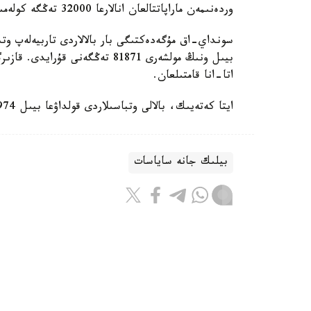
وردەنىمەن ماراپاتتالعان انالارعا 32000 تەڭگە كولەمىندە جاردەماقى تولەنەدى.
سونداي-اق مۇگەدەكتىگى بار بالالاردى تاربيەلەپ وتى
اتا-انا قامتىلعان.
ايتا كەتەيىك، بالالى وتباسىلاردى قولداۋعا بيىل 974 ميلليارد تەڭگە ءبولىندى.
بيلىك جانە ساياسات
باقىتجول كاكەش
اۆتور