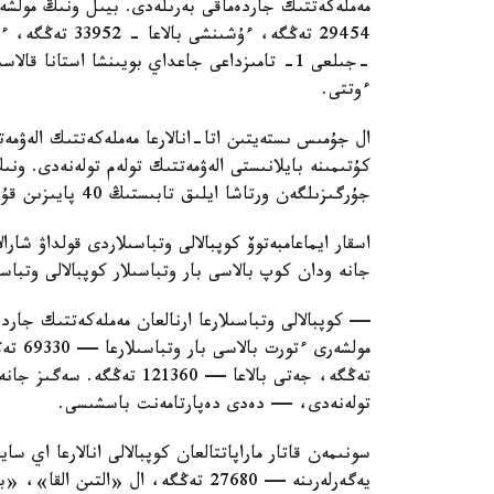
ءوتتى.
ال جۇمىس ىستەيتىن اتا-انالارعا مەملەكەتتىك الەۋمەت
كۇتىمىنە بايلانىستى الەۋمەتتىك تولەم تولەنەدى. ون
جۇرگىزىلگەن ورتاشا ايلىق تابىستىڭ 40 پايىزىن قۇرايدى.
اسقار ايماعامبەتوۆ كوپبالالى وتباسىلاردى قولداۋ شارا
جانە ودان كوپ بالاسى بار وتباسىلار كوپبالالى وتباس
— كوپبالالى وتباسىلارعا ارنالعان مەملەكەتتىك جاردە
تولەنەدى، — دەدى دەپارتامەنت باسشىسى.
سونىمەن قاتار ماراپاتتالعان كوپبالالى انالارعا اي 