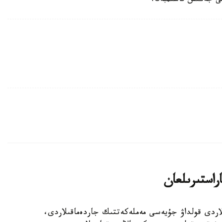
تى جەڭىس قاسىمبەك.
اراستىرىلعان
الالى وتباسىلاردى قولداۋ جۇيەسى مەملەكەتتىك جاردەماقىلاردى،