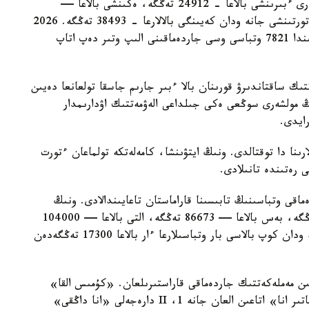
مەملەكەتتىك جاردەماقى بەرىلەدى. بيىل ونىڭ مولشەرى ءبىرىنشى بالاعا - 24912 تەڭگە، ەكىنشى بالاعا —
29454 تەڭگە، ءۇشىنشى بالاعا - 33952 تەڭگە، ءتورتىنشى جانە ودان كەيىنگى بالالارعا - 38493 تەڭگە. 2026
-جىلعى 1- تامىزداعى جاعداي بويىنشا استانا قالاسىندا 7821 وتباسى وسى جاردەماقىنى الىپ وتىر دەپ اتاپ
تىك ساقتاندىرۋ قورىنان بالا ءبىر جارىم جاسقا تولعانعا دەيىن
ىڭ مولشەرى سوڭعى ەكى جىلداعى الەۋمەتتىك اۋدارىمدار
لارىنا دا توقتالدى. ونىڭ ايتۋىنشا، كامەلەتكە تولماعان ءتورت
ى رەتىندە تانىلادى.
ماقى وتباسىنىڭ تابىسىنا قاراماستان تاعايىندالادى. ونىڭ
مولشەرى ءتورت بالاسى بار وتباسىلارعا — 69330 تەڭگە، بەس بالاعا — 86673 تەڭگە، التى بالاعا — 104000
تەڭگە، جەتى بالاعا — 121360 تەڭگە. سەگىز جانە ودان كوپ بالاسى بار وتباسىلارعا ءار بالاعا 17300 تەڭگەدەن
سايىن مەملەكەتتىك جاردەماقى قاراستىرىلعان. «كۇمىس القا»
يەگەرلەرىنە — 27680 تەڭگە، ال «التىن القا»، «باتىر انا» اتاعىن العان جانە 1، II دارەجەلى «انا داڭقى»