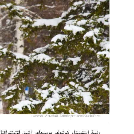
Фото: Ағыбай Аяпбергенов/Kazinform
ونىڭ ايتۋىنشا، كوشەلەر بويىنداعى اشىق اۆتوتۇراقتا