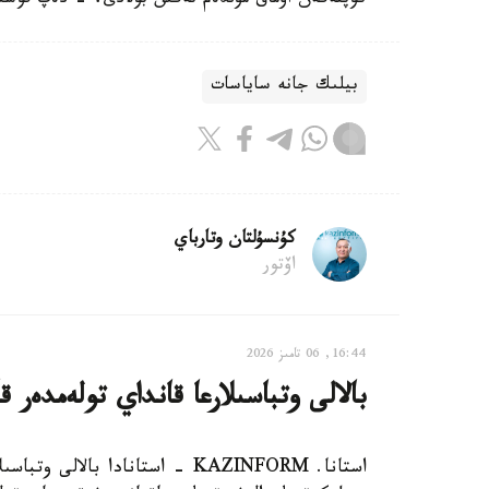
كوپتەگەن اۋماق مۇلدەم تەگىن بولادى، - دەپ قوس
بيلىك جانە ساياسات
كۇنسۇلتان وتارباي
اۆتور
16:44, 06 تامىز 2026
بالالى وتباسىلارعا قانداي تولەمدەر ق
استانا. KAZINFORM - استانادا ب