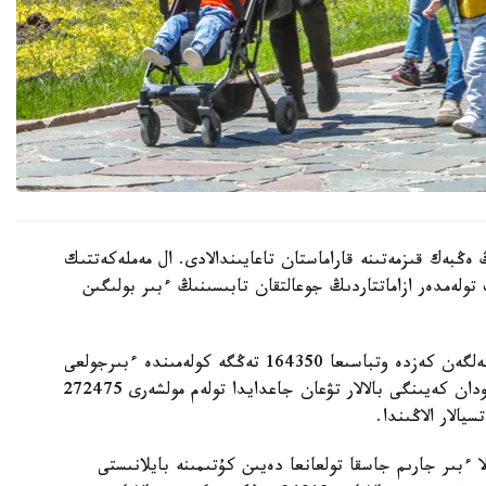
 ەڭبەك قىزمەتىنە قاراماستان تاعايىندالادى. ال مەملەكەتتىك
 تولەمدەر ازاماتتاردىڭ جوعالتقان تابىسىنىڭ ءبىر بولىگىن
- ءبىرىنشى، ەكىنشى جانە ءۇشىنشى بالا دۇنيەگە كەلگەن كەزدە وتباسىعا 164350 تەڭگە كولەمىندە ءبىرجولعى
مەملەكەتتىك جاردەماقى تولەنەدى. ءتورتىنشى جانە ودان كەيىنگى بالالار تۋعان جاعدايدا تولەم مولشەرى 272475
الار الاڭىندا.
ا ءبىر جارىم جاسقا تولعانعا دەيىن كۇتىمىنە بايلانىستى