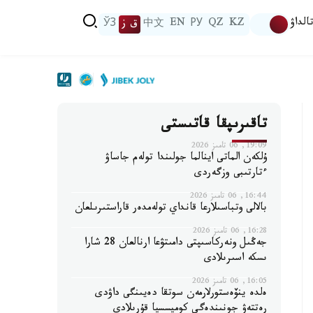
الداۋ
KZ
QZ
РУ
EN
中文
ق ز
ЎЗ
تاقىرىپقا قاتىستى
19:09, 06 تامىز 2026
ۇلكەن الماتى اينالما جولىندا تولەم جاساۋ
ءتارتىبى وزگەردى
16:44, 06 تامىز 2026
بالالى وتباسىلارعا قانداي تولەمدەر قاراستىرىلعان
16:28, 06 تامىز 2026
جەڭىل ونەركاسىپتى دامىتۋعا ارنالعان 28 شارا
ىسكە اسىرىلادى
16:05, 06 تامىز 2026
ەلدە ينۆەستورلارمەن سوتقا دەيىنگى داۋدى
رەتتەۋ جونىندەگى كوميسسيا قۇرىلادى