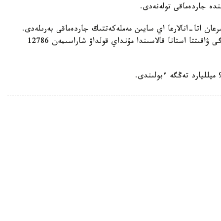
رعان اتا-انالارعا اي سايىن مەملەكەتتىك جاردەماقى بەرىلەدى.
بيىل ونىڭ مولشەرى 81871 تەڭگەنى قۇرايدى. قازىرگى ۋاقىتتا استانا قالاسىندا مۇنداي قولداۋ شاراسىمەن 12786