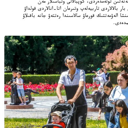
ەنەتىن تولەمدەردى، كوپبالالى وتباسىلار مەن
ار بالالاردى تاربيەلەپ وتىرعان اتا-انالاردى قولداۋ
نشا الەۋمەتتىك قورعاۋ سالاسىندا رەتتەۋ جانە باقىلاۋ
مدەدى.