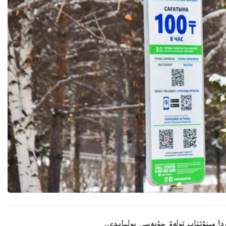
ردا مينۋتتاپ تولەۋ جۇيەسى بولمايدى.