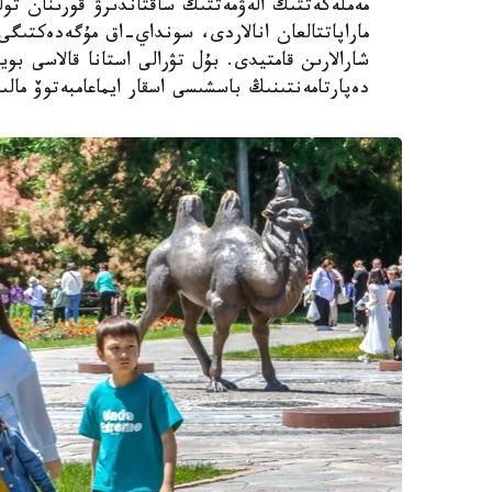
مەملەكەتتىك الەۋمەتتىك ساقتاندىرۋ قورىنان تول
ماراپاتتالعان انالاردى، سونداي-اق مۇگەدەكتىگى ب
شارالارىن قامتيدى. بۇل تۋرالى استانا قالاسى بويى
دەپارتامەنتىنىڭ باسشىسى اسقار ايماعامبەتوۆ مالى