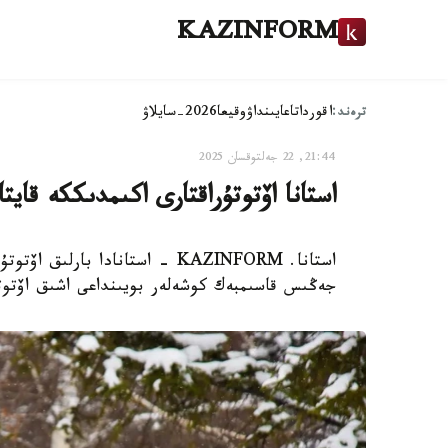
KAZINFORM
ترەند:
اقوردا
تاعايىنداۋ
وقيعا
2026-سايلاۋ
21:44, 22 جەلتوقسان 2025
استانا اۆتوتۇراقتارى اكىمدىككە قايت
استانا. KAZINFORM - استانادا با
جەڭىس قاسىمبەك كوشەلەر بويىنداعى اشىق اۆتوت