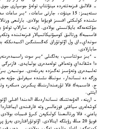
- قالالىق قىزمەتتەردە مينۋتتاپ تولەۋ جوسپارى جوق
ىستەيمىز: 15 مينۋت، جارتى ساعات، ءبىر سا
ىشىندە كولىكتى اقىسىز قويۋعا بولادى. بارلىعى ورنال
جۇكتەمەگە بايلانىستى بولادى. ارينە، سارالاپ تولەۋ 
قاسىمبەك ورتالىق كوممۋنيكاتسيالار قىزمەتىندە وتكە
سونداي-اق ول اۆتوتۇراق كەڭىستىگىن اكىمدىككە بەر
حابارلادى.
- ءبىز سوتتاسىپ، بەلگىلى ءبىر سوت راسىمدەرىنەن 
دا ەشقانداي وتەماقى تولەمدەرى بولمايدى. قازىرگى ت
تەلىمدەرى وتەۋسىز نەگىزدە بەرىلەدى. سونىمەن بىرگ
وزگە دە نىساندار، سونىڭ ىشىندە سيفرلىق جۇيە مەن 
ج. قاسىمبەك قالا تۇرعىندارىنىڭ پىكىرىن ەسكەرە وتى
ايتتى.
- ارينە، الەۋمەتتىك نىسانداردىڭ الدىندا اقىلى اۆتوت
كوشەلەرى سياقتى قوزعالىس وتە قارقىندى ايماقتاردا 
ياعني، قالا ورتالىعىنا كولىكپەن كىرۋ قىمبات بولاد
قويۋ 20 مىڭ رۋبلگە اينالادى. اۆتوتۇراقتاردى بە