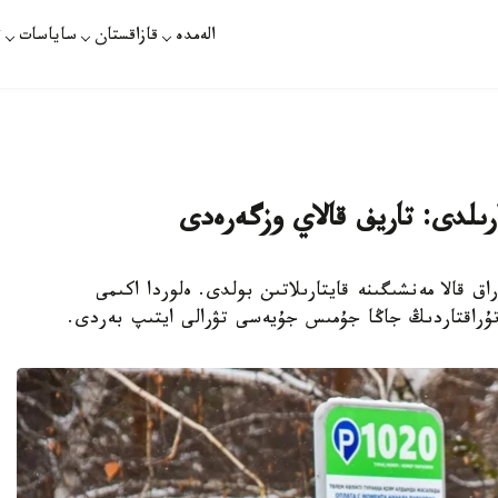
الەمدە
قازاقستان
ساياسات
ت
ارىلدى: تاريف قالاي وزگەرەدى
رلىق اۆتوتۇراق قالا مەنشىگىنە قايتارىلاتىن بولدى. ەلوردا اكىمى
ۇراقتاردىڭ جاڭا جۇمىس جۇيەسى تۋرالى ايتىپ بەردى.