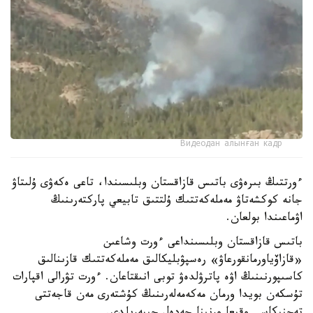
Видеодан алынған кадр
ءورتتىڭ بىرەۋى باتىس قازاقستان وبلىسىندا، تاعى ەكەۋى ۇلىتاۋ
جانە كوكشەتاۋ مەملەكەتتىك ۇلتتىق تابيعي پاركتەرىنىڭ
اۋماعىندا بولعان.
باتىس قازاقستان وبلىسىنداعى ءورت وشاعىن
«قازاۆياورمانقورعاۋ» رەسپۋبليكالىق مەملەكەتتىك قازىنالىق
كاسىپورنىنىڭ اۋە پاترۋلدەۋ توبى انىقتاعان. ءورت تۋرالى اقپارات
تۇسكەن بويدا ورمان مەكەمەلەرىنىڭ كۇشتەرى مەن قاجەتتى