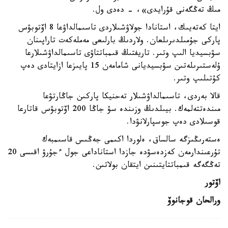
مىڭ تەڭگەنى قۇرايدى»، - دەدى ول.
ايتا كەتەيىك، استانادا جولاۋشىلاردى تاسىمالداۋعا 8 اۆتوبۋس
پاركى جۇمىلدىرىلعان. ولاردىڭ بارلىعى مەملەكەت تاراپىنان
سۋبسيديا الىپ وتىر. تاريفتىڭ قىمباتتاۋى تاسىمالداۋشىلارعا
ۇلەستىرىلەتىن سۋبسيديانى شامامەن 15 پايىزعا ازايتادى دەپ
كۇتىلىپ وتىر.
قالا بەردى، تاسىمالداۋشىلار تەحنيكا پاركىن جاڭارتۋعا
مىندەتتەلمەك. بيىلدىڭ وزىندە سۋ جاڭا 200 اۆتوبۋس قاتارعا
قوسىلادى دەپ جوسپارلانۋدا.
ەستەرىڭىزگە سالساق، ەلوردا اكىمى جەڭىس قاسىمبەك
تۇرعىندارمەن كەزدەسۋدە جازدا استاناداعى جول ءجۇرۋ اقىسى 20
تەڭگەگە قىمباتتايتىنىن ايتقان بولاتىن.
اۆتور
ورالحان قوجانوۆ