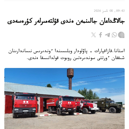
09:43, 08 تامىز 2026
جالاڭداعان جالىنمەن ەندى قۇلتەمىرلەر كۇرەسەدى
استانا.قازاقپارات - پاۆلودار وبلىسىندا ءوندىرىس نىساندارىنان
شىققان ءورتتى سوندىرەتىن روبوت قولدانىسقا ەندى.