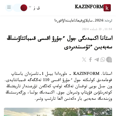
KAZINFORM
ق ز
ترەند:
2026-سايلاۋ
وقيعا
تاعايىنداۋ
اقوردا
11:54, 23 شىلدە 2024
استانا اكىمدىگى جول ءجۇرۋ اقىسى قىمباتتاۋىنىڭ
سەبەبىن ءتۇسىندىردى
استانا. KAZINFORM - ەلوردادا بيىل 1-تامىزدان باستاپ
قوعامدىق كولىكتە جول ءجۇرۋ اقىسى 110 تەڭگەگە قىمباتتايدى.
ون جىل بويى توقسان تەڭگە تولەپ كەلگەن تۇرعىندار تاريفتىڭ
كوتەرىلۋىن قۇپتاپ وتىرعان جوق. اكىمدىك بولسا، وزگەرىستىڭ
وزىندىك سەبەبى بار ەكەنىن العا تارتىپ وتىر.