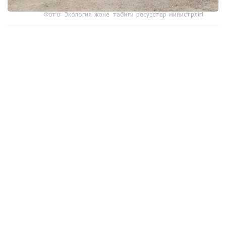
Фото: Экология және табиғи ресурстар министрлігі
جوعارى تەمپەراتۋراعا ءتوزىمدى تەحنيكا قاۋىپتى ايماقتاردا
ءتىلسىز جاۋدى قاشىقتان اۋىزدىقتاۋعا مۇمكىندىك بەرەدى. "بۇل
قۇتقارۋشىلاردىڭ قاۋىپسىزدىگىن ارتتىرىپ، توتەنشە جاعدايلارعا
جەدەل ارەكەت ەتۋگە مۇمكىندىك بەرەدى"، - دەيدى ماماندار.
ديلناز تۇرعازىيەۆا، ءتىلشى:
- ءورت ءسوندىرۋ روبوتى وسى پۋلت ارقىلى قاشىقتان
باسقارىلادى. بۇل - تەحنيكانىڭ باستى ەرەكشەلىگى. سەبەبى
ءورت ءقاۋىپتى ايماقتا بولعان جاعدايدا قۇتقارۋشىلاردىڭ ورنىنا
روبوت جىبەرىلىپ، ەڭ قاتەرلى جۇمىستى وسى تەحنيكا اتقارادى.
وپەراتور قۇرىلعىنا 700 مەتر قاشىقتىقتان باعىتتايدى. روبوتتىڭ
الدىڭعى بولىگىنە كامەرا ورناتىلعان. ونىڭ كومەگىمەن ماماندار
ءورت وشاعىن باقىلاپ، سۋ نەمەسە كوبىك شاشادى. روبوتتىڭ
جىلدامدىعى ساعاتىنا 10 شاقىرىم. سۋ بۇركۋ قاشىقتىعى 100
مەتردەن اسادى. سالماعى 480 كەلى، ال جۇك كوتەرگىشتىگى