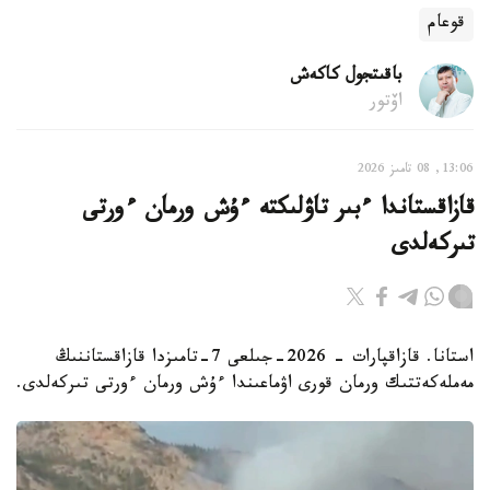
قوعام
باقىتجول كاكەش
اۆتور
13:06, 08 تامىز 2026
قازاقستاندا ءبىر تاۋلىكتە ءۇش ورمان ءورتى
تىركەلدى
استانا. قازاقپارات - 2026-جىلعى 7-تامىزدا قازاقستاننىڭ
مەملەكەتتىك ورمان قورى اۋماعىندا ءۇش ورمان ءورتى تىركەلدى.