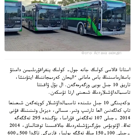
Фото: Астана әкімдігі
استانا قالاسى كولىك جانە جول- كولىك ينفراقۇرىلىمىن دامىتۋ
باسقارماسىنىڭ باس مامانى ءاليحان كەرىمجاننىڭ ايتۋىنشا،
تاريف 10 جىل بويى وزگەرمەگەن. ال بۇل ۋاقىتتا
تاسىمالداۋشىلاردىڭ شىعىنى ارتا تۇسكەن.
«كەيىنگى 10 جىل ىشىندە تاسىمالداۋشىلار كوپتەگەن شىعىنعا
تاپ كەلگەنىن العا تارتىپ وتىر. مىسالى، ديزەل وتىنىنىڭ قۇنى
2014 -جىلى 107 تەڭگەنى قۇراسا، بۇگىندە 295 تەڭگەگە
تەڭ. اۆتوبۋس جۇرگىزۋشىلەردىڭ جالاقىسىنا توقتالساق، 2014
-جىلى 100-150 مىڭ تەڭگە بولسا، قازىرگى تاڭدا 500-600