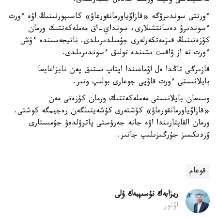
تەحنيكاسى وقيعا ورنىنا جەدەل جىبەرىلدى.
ءورتتى سوندىرۋگە «قازاۆياورمانقورعاۋ» كاسىپورنىنىڭ اۋە ءورت
ءسوندىرۋ دەسانتشىلارى، سونداي-اق مەملەكەتتىك ورمان
كۇزەتىنىڭ قىزمەتكەرلەرى جۇمىلدىرىلدى. ناتيجەسىندە ءۇش
ءورت تە از ۋاقىت ىشىندە تولىق ءسوندىرىلدى.
قازىرگى تاڭدا ەل اۋماعىندا اپتاپ ىستىق پەن نايزاعايعا
بايلانىستى ءورت قاۋپى جوعارى بولىپ وتىر.
وسىعان بايلانىستى مەملەكەتتىك ورمان كۇزەتى مەن
«قازاۆياورمانقورعاۋ» كۇشتەرى كۇشەيتىلگەن رەجيمگە كوشتى.
ورمان القاپتارىندا اۋە جانە جەرۇستى پاترۋلدەۋ جۇمىستارى
ۇزدىكسىز جۇرگىزىلىپ جاتىر.
قوعام
ريزابەك نۇسىپبەك ۇلى
اۆتور