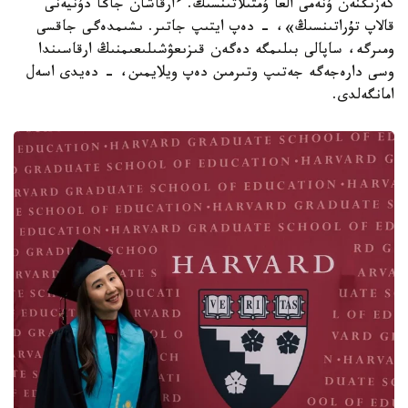
كەزىڭنەن ۇنەمى العا ۇمتىلاتىنسىڭ. ءارقاشان جاڭا دۇنيەنى
قالاپ تۇراتىنسىڭ»، - دەپ ايتىپ جاتىر. ىشىمدەگى جاقسى
ومىرگە، ساپالى بىلىمگە دەگەن قىزىعۋشىلىعىمنىڭ ارقاسىندا
وسى دارەجەگە جەتىپ وتىرمىن دەپ ويلايمىن، - دەيدى اسەل
امانگەلدى.