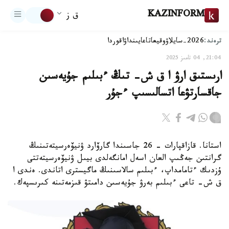
KAZINFORM
ق ز
ترەند:
2026-سايلاۋ
وقيعا
تاعايىنداۋ
اقوردا
21:04, 04 تامىز 2025
ارىستىق ارۋ ا ق ش- تىڭ ءبىلىم جۇيەسىن
جاقسارتۋعا اتسالىسىپ ءجۇر
استانا. قازاقپارات - 26 جاسىندا گارۆارد ۋنيۆەرسيتەتىنىڭ
گرانتىن جەڭىپ العان اسەل امانگەلدى بيىل ۋنيۆەرسيتەتتى
ۇزدىك ءتامامداپ، ءبىلىم سالاسىنىڭ ماگيسترى اتاندى. ەندى ا
ق ش- تاعى ءبىلىم بەرۋ جۇيەسىن دامىتۋ قىزمەتىنە كىرىسپەك.