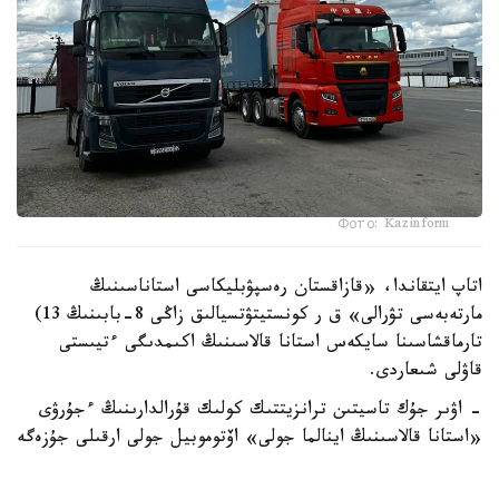
Фото: Kazinform
اتاپ ايتقاندا، «قازاقستان رەسپۋبليكاسى استاناسىنىڭ
مارتەبەسى تۋرالى» ق ر كونستيتۋتسيالىق زاڭى 8-بابىنىڭ 13)
تارماقشاسىنا سايكەس استانا قالاسىنىڭ اكىمدىگى ءتيىستى
قاۋلى شىعاردى.
- اۋىر جۇك تاسيتىن ترانزيتتىك كولىك قۇرالدارىنىڭ ءجۇرۋى
«استانا قالاسىنىڭ اينالما جولى» اۆتوموبيل جولى ارقىلى جۇزەگە
اسىرىلادى. اۋىر جۇك تاسيتىن ترانزيتتىك كولىك قۇرالدارىنا
«استانا قالاسىنىڭ اينالما جولى» اۆتوموبيل جولىنىڭ ىشىندە