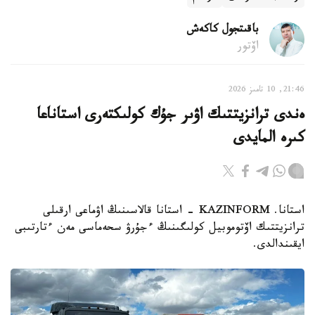
باقىتجول كاكەش
اۆتور
21:46, 10 تامىز 2026
ەندى ترانزيتتىك اۋىر جۇك كولىكتەرى استاناعا
كىرە المايدى
استانا. KAZINFORM - استانا قالاسىنىڭ اۋماعى ارقىلى
ترانزيتتىك اۆتوموبيل كولىگىنىڭ ءجۇرۋ سحەماسى مەن ءتارتىبى
ايقىندالدى.