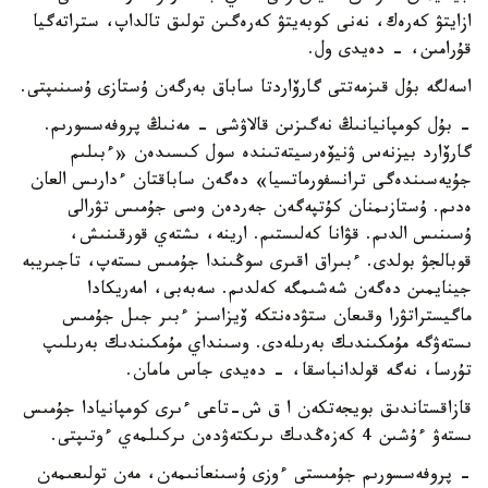
ازايتۋ كەرەك، نەنى كوبەيتۋ كەرەگىن تولىق تالداپ، ستراتەگيا
قۇرامىن، - دەيدى ول.
اسەلگە بۇل قىزمەتتى گارۆاردتا ساباق بەرگەن ۇستازى ۇسىنىپتى.
- بۇل كومپانيانىڭ نەگىزىن قالاۋشى - مەنىڭ پروفەسسورىم.
گارۆارد بيزنەس ۋنيۆەرسيتەتىندە سول كىسىدەن «ءبىلىم
جۇيەسىندەگى ترانسفورماتسيا» دەگەن ساباقتان ءدارىس العان
ەدىم. ۇستازىمنان كۇتپەگەن جەردەن وسى جۇمىس تۋرالى
ۇسىنىس الدىم. قۋانا كەلىستىم. ارينە، ىشتەي قورقىنىش،
قوبالجۋ بولدى. ءبىراق اقىرى سوڭىندا جۇمىس ىستەپ، تاجىريبە
جينايمىن دەگەن شەشىمگە كەلدىم. سەبەبى، امەريكادا
ماگيستراتۋرا وقىعان ستۋدەنتكە ۆيزاسىز ءبىر جىل جۇمىس
ىستەۋگە مۇمكىندىك بەرىلەدى. وسىنداي مۇمكىندىك بەرىلىپ
تۇرسا، نەگە قولدانباسقا، - دەيدى جاس مامان.
قازاقستاندىق بويجەتكەن ا ق ش-تاعى ءىرى كومپانيادا جۇمىس
ىستەۋ ءۇشىن 4 كەزەڭدىك ىرىكتەۋدەن ىركىلمەي ءوتىپتى.
- پروفەسسورىم جۇمىستى ءوزى ۇسىنعانىمەن، مەن تولىعىمەن