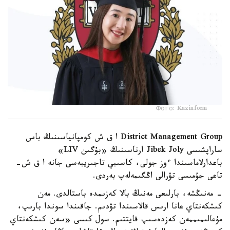
Фото: Kazinform
District Management Group ا ق ش كومپانياسىنىڭ باس
ساراپشىسى Jibek Joly ارناسىنىڭ «بۇگىن LIV»
باعدارلاماسىندا ءوز جولى، كاسىبي تاجىريبەسى جانە ا ق ش-
تاعى جۇمىسى تۋرالى اڭگىمەلەپ بەردى.
- مەنىڭشە، بارلىعى مەنىڭ بالا كەزىمدە باستالدى. مەن
كىشكەنتاي عانا ارىس قالاسىندا تۋدىم. جاقىندا سوندا بارىپ،
مۇعالىمىممەن كەزدەسىپ قايتتىم. سول كىسى «سەن كىشكەنتاي