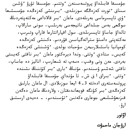
جۇمىسقا قابىلداۋ پروتسەسىنەن ءوتتىم. جۇمىسقا تۇرۋ ءۇشىن
سىناق ءتورت كەزەڭگە سوزىلدى. ءبىرىنشى كەزەڭدە جۇمىسشىعا
ءۇي تاپسىرماسى بەرىلەدى. ماعان ءبىر قالاداعى مەكتەپتەردىڭ
سوڭعى بەس جىلداعى ناتيجەسى بەرىلىپ، سونى سارالاپ،
تالداۋ جاساۋ تاپسىرىلدى. سول اقپاراتتارعا قاراپ وتىرىپ،
مەكتەپتى دامىتۋ ستراتەگياسىن قۇردىم. ەكىنشى كەزەڭدە
كومپانيا باسشىلارىمەن سۇحبات بولدى. ءۇشىنشى كەزەڭدە
كەيس- ستادي ءوتتى. وندا ديرەكتور ماعان ءبىر ناقتى كەيستى
بەردى. مەن ونى وقىپ، ەسەپ تە شىعارىپ، اناليز دە جاساپ،
ناقتى شەشىم ۇسىندىم. مۇنىڭ ءبارى ءبىر كۇننىڭ ىشىندە
ءوتتى. ءبىراق ا ق ش- تا مۇنداي جۇمىسقا قابىلداۋ
پروتسەستەرى ادەتتە 3-4 ايعا سوزىلادى. ال ماعان بارلىق
كەزەڭدى ءبىر كۇنگە قويعاندىقتان، ولاردىڭ ماعان دەگەن
قىزىعۋشىلىعى جوعارى ەكەنىن ءتۇسىندىم، - دەيدى ارىستىق
ارۋ.
اۆتور
ارۋجان ماحمۋت