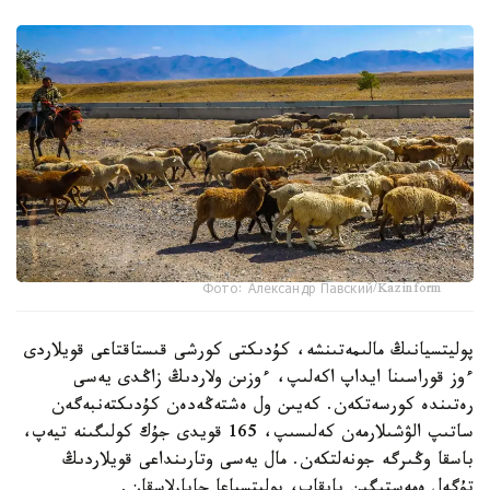
Фото: Александр Павский/Kazinform
پوليتسيانىڭ مالىمەتىنشە، كۇدىكتى كورشى قىستاقتاعى قويلاردى
ءوز قوراسىنا ايداپ اكەلىپ، ءوزىن ولاردىڭ زاڭدى يەسى
رەتىندە كورسەتكەن. كەيىن ول ەشتەڭەدەن كۇدىكتەنبەگەن
ساتىپ الۋشىلارمەن كەلىسىپ، 165 قويدى جۇك كولىگىنە تيەپ،
باسقا وڭىرگە جونەلتكەن. مال يەسى وتارىنداعى قويلاردىڭ
تۇگەل ەمەستىگىن بايقاپ، پوليتسياعا حابارلاسقان.