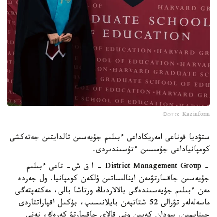
Фото: Kazinform
ستۋديا قوناعى امەريكاداعى ءبىلىم جۇيەسىن تالدايتىن جەتەكشى
كومپانياداعى جۇمىسىن ءتۇسىندىردى.
- District Management Group – ا ق ش- تاعى ءبىلىم
جۇيەسىن جاقسارتۋمەن اينالىساتىن ۇلكەن كومپانيا. ول جەردە
مەن ءبىلىم جۇيەسىندەگى بالالاردىڭ ورتاشا بالى، مەكتەپتەگى
ماسەلەلەر تۋرالى 52 شتاتپەن بايلانىسىپ، بۇكىل اقپاراتتاردى
جينايمىن. سودان كەيىن ونى قالاي جاقسارتۋ كەرەك، نەنى