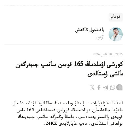
قوعام
باقىتجول كاكەش
اۆتور
22:05, 10 تامىز 2026
كورشى اۋىلدىڭ 165 قويىن ساتىپ جىبەرگەن
مالشى ۇستالدى
استانا. قازاقپارات - ۇلىتاۋ وبلىسىنىڭ جاڭاارقا اۋدانىندا مال
باعۋعا جالدانعان ەر ادامنىڭ كورشى قىستاقتاعى 165 باس
قويدى زاڭسىز يەمدەنىپ، باسقا وڭىرگە ساتىپ جىبەرمەك
بولعانى انىقتالدى، دەپ حابارلايدى 24KZ.