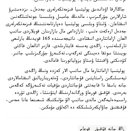
جاڭاارقا اۋداندىق پوليتسيا قىزمەتكەرلەرى جەدەل- ىزدەستىرۋ
شارالارىن جۇرگىزىپ، مالدىڭ جامبىل وبلىسىنا جونەلتىلگەنىن
انىقتاعان. ۇلىتاۋ وبلىسى پوليتسيا دەپارتامەنتىنىڭ قىزمەتكەرلەرى
جەدەل ارەكەت ەتىپ، تارازداعى مال بازارىنان قويلاردى ساتىپ
العان ازاماتتاردى انىقتادى. ناتيجەسىندە 165 قويدىڭ بارلىعى
تاركىلەنىپ، زاڭدى يەسىنە قايتارىلدى. قازىر اتالعان فاكتى
بويىنشا سوتقا دەيىنگى تەرگەپ-تەكسەرۋ جۇرگىزىلىپ جاتىر.
كۇدىكتى ۋاقىتشا ۇستاۋ يزولياتورىنا قامالدى.
پوليتسيا ازاماتتارعا مال ساتىپ الار كەزدە ونىڭ زاڭدى
تيەسىلىگىن راستايتىن قۇجاتتاردى، ۆەتەريناريالىق انىقتامالاردى
جانە باسقا دا قاجەتتى قۇجاتتاردى مۇقيات تەكسەرۋگە كەڭەس
بەرەدى. قۇقىق قورعاۋ ورگاندارىنىڭ ايتۋىنشا، زاڭدى تۇردە
راسىمدەلمەگەن مالدى ساتىپ الۋ مۇلىكتىك شىعىنعا عانا ەمەس،
قۇقىقتىق جاۋاپكەرشىلىككە دە اكەلۋى مۇمكىن.
زاڭ جانە قۇقىق
قوعام