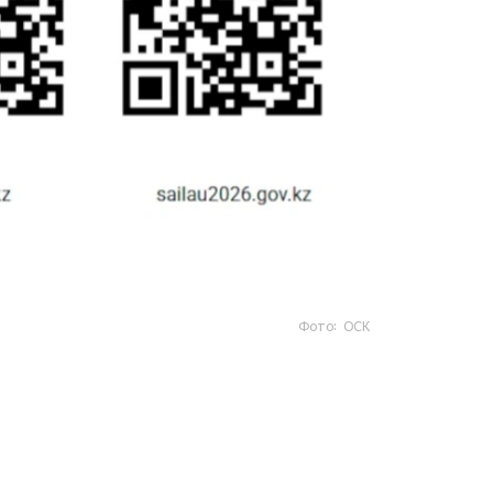
Фото: ОСК
- https://www.gov.kz/sailau؟ lang=kk
- https://sailau.gov.kz/kk
- https://sailau2026.gov.kz/kk