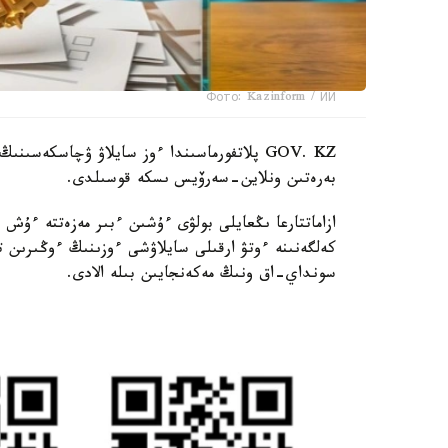
Фото: Kazinform / ИИ
GOV. KZ پلاتفورماسىندا ءوز سايلاۋ ۋچاسكەس
بەرەتىن ونلاين-سەرۆيس ىسكە قوسىلدى.
ازاماتتارعا ىڭعايلى بولۋى ءۇشىن ءبىر مەزەتتە ءۇش
كەلگەنىنە ءوتۋ ارقىلى سايلاۋشى ءوزىنىڭ ءوڭىرى
سونداي-اق ونىڭ مەكەنجايىن بىلە الادى.