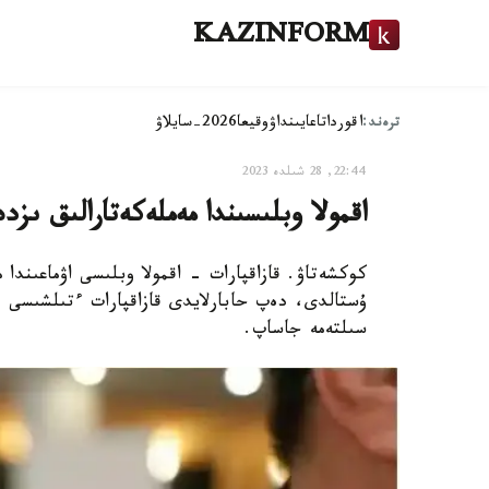
KAZINFORM
ترەند:
اقوردا
تاعايىنداۋ
وقيعا
2026-سايلاۋ
22:44, 28 شىلدە 2023
اقمولا وبلىسىندا مەملەكەتارالىق ى
كوكشەتاۋ. قازاقپارات - اقمولا وبلىسى اۋماعىند
ۇستالدى، دەپ حابارلايدى قازاقپارات ءتىلشىسى وب
سىلتەمە جاساپ.