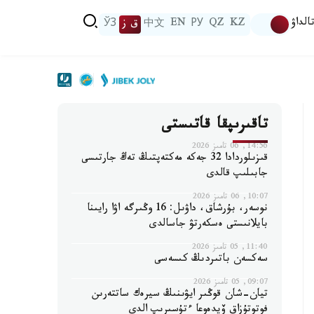
الداۋ
KZ
QZ
РУ
EN
中文
ق ز
ЎЗ
تاقىرىپقا قاتىستى
14:56, 06 تامىز 2026
قىزىلوردادا 32 جەكە مەكتەپتىڭ تەڭ جارتىسى
جابىلىپ قالدى
10:07, 06 تامىز 2026
نوسەر، بۇرشاق، داۋىل: 16 وڭىرگە اۋا رايىنا
بايلانىستى ەسكەرتۋ جاسالدى
11:40, 05 تامىز 2026
سەكسەن باتىردىڭ كىسەسى
09:07, 05 تامىز 2026
تيان-شان قوڭىر ايۋىنىڭ سيرەك ساتتەرىن
فوتوتۇزاق ۆيدەوعا ءتۇسىرىپ الدى