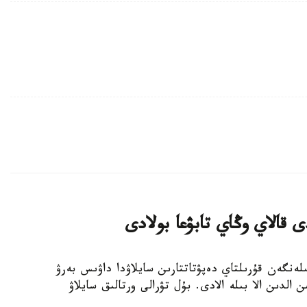
 قالاي وڭاي تابۋعا بولادى
- بيىل 23-تامىزعا بەلگىلەنگەن قۇرىلتاي دەپۋتاتتارىن سايلاۋدا داۋىس بەرۋ
 الدىن الا بىلە الادى. بۇل تۋرالى ورتالىق سايلاۋ