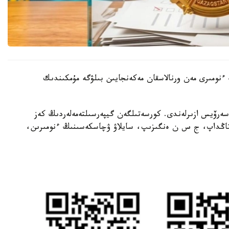
ىنىڭ ءنومىرى مەن ورنالاسقان مەكەنجايىن بىلۋگە مۇمكىندىك
 سەرۆيس ازىرلەندى. كورسەتىلگەن گيپەرسىلتەمەلەردىڭ كەز
ن تاڭداپ، ج س ن ەنگىزىپ، سايلاۋ ۋچاسكەسىنىڭ ءنومىرىن،