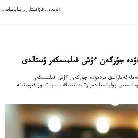
الەمدە
قازاقستان
ساياسات
ت
زدەۋدە جۇرگەن ءۇش قىلمىسكەر ۇستالدى
ا مەملەكەتارالىق ىزدەۋدە جۇرگەن ءۇش قىلمىسكەر
لىستىق پوليتسيا دەپارتامەنتىنىڭ باسپا ءسوز قىزمەتىنە