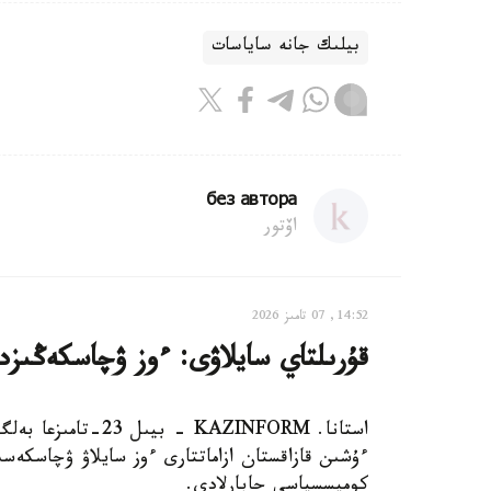
بيلىك جانە ساياسات
без автора
اۆتور
14:52, 07 تامىز 2026
قۇرىلتاي سايلاۋى: ءوز ۋچاسكەڭىزدى
استانا. KAZINFORM 
ءۇشىن قازاقستان ازاماتتارى ءوز سايلاۋ ۋچاسكەسىن
كوميسسياسى حابارلادى.