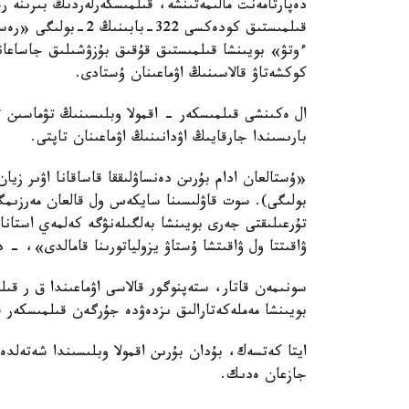
دەپارتامەنت مالىمەتىنشە، قىلمىسكەرلەردىڭ بىرىنە 
قىلمىستىق كودەكسى 2
ءوتۋ» بويىنشا قىلمىستىق قۇقىق بۇزۋشىلىق جاساعانى
كوكشەتاۋ قالاسىنىڭ اۋماعىنان ۇستادى.
ال ەكىنشى قىلمىسكەر - اقمولا وبلىسىنىڭ تۋماسىن
بارىسىندا جارقايىڭ اۋدانىنىڭ اۋماعىنان تاپتى.
بولىگى). سوت قاۋلىسىنا سايكەس ول قالعان مەرزىمگە
تۇرعىلىقتى جەرى بويىنشا بەلگىلەنۋگە كەلمەي استانا 
ۋاقىتتا ول ۋاقىتشا ۇستاۋ يزولياتورىنا قامالدى»، -
بويىنشا مەملەكەتارالىق ىزدەۋدە جۇرگەن قىلمىسكەر ق
جازعان ەدىك.