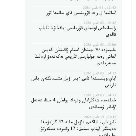
11:42, 04 تامىز 2026
الماتىدا ل ر ت قۇرىلىسى قاي ساتىدا تۇر
15:42, 03 تامىز 2026
زايسانداعى اۋەجاي قۇرىلىسى اياقتالۋعا تاياپ
قالدى
15:06, 03 تامىز 2026
ەلىمىزدە 70 جىلدان استام ۋاقىتتان كەيىن
العاش رەت جولبارىس تاريحي مەكەندەۋ ارەالىنا
جىبەرىلدى
14:52, 03 تامىز 2026
اباي وبلىسىندا تاعى ءبىر اۋىل ىشىمدىكتەن باس
تارتتى
14:23, 03 تامىز 2026
شىلدەدە شەكارادان وتپەك بولعان 4 مىڭ شەتەل
ازاماتى ۇستالدى
07:12, 03 تامىز 2026
نايزاعاي، شاڭدى داۋىل جانە 42 گرادۋسقا
دەيىنگى اپتاپ ىستىق: 17 وڭىردە ەسكەرتۋ