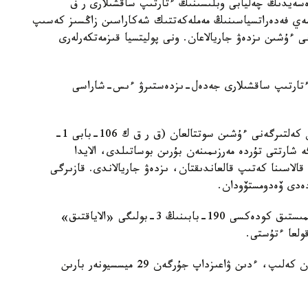
رەسەيدىڭ چەليابى وبلىسىنىڭ ءتارتىپ ساقشىلارى ر ف
32-بابىنىڭ 2-بولىگى «رەسەي فەدەراتسياسىنىڭ مەملەكەتتىك شەكاراسىن زاڭسىز كەسىپ
 ءۇشىن ىزدەۋ جاريالاعان. ونى پوليتسيا قىزمەتكەرلەرى
 ءتارتىپ ساقشىلارى جەدەل-ىزدەستىرۋ ءىس-شاراسى
«ۇستالعان ادام بۇرىن دەنساۋلىققا قاساقانا اۋىر زيان كەلتىرگەنى ءۇشىن سوتتالعان (ق ر ق ك 106-بابى 1-
 شارتتى تۇردە مەرزىمىنەن بۇرىن بوساتىلدى، الايدا
قالاسىنا كەتىپ قالعاندىقتان، ىزدەۋ جاريالاندى. قازىرگى
 دەدى ۆەدومستۆودان.
سونىمەن قاتار، ستەپنوگور قالاسى اۋماعىندا ق ر قىلمىستىق كودەكسى 190-بابىنىڭ 3-بولىگى «الاياقتىق»
ولعا ءتۇستى.
ايتا كەتسەك، بۇدان بۇرىن اقمولا وبلىسىندا شەتەلدەن كەلىپ، ءدىن ۋاعىزداپ جۇرگەن 29 ميسسيونەر بارىن