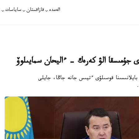
الەمدە
قازاقستان
ساياسات
ت
ى جۇمىسقا الۋ كەرەك - ءاليحان سمايىلوۆ
 بايلانىسىنا قوسىلۋى ءتيىس جانە جاڭا، جايلى