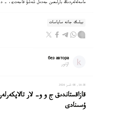
ماسەلەلەردىڭ بارلىعىن جەدەل شەشۋ قاجەت»، - دەد
بيلىك جانە ساياسات
без автора
اۆتور
16:38, 08 تامىز 2026
ۇسىنادى