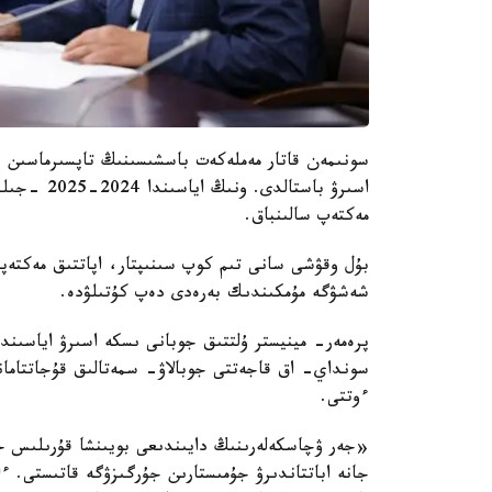
سونىمەن قاتار مەملەكەت باسشىسىنىڭ تاپسىرماسىن و
مەكتەپ سالىنباق.
بۇل وقۋشى سانى تىم كوپ سىنىپتار، اپاتتىق مەكتەپ
شەشۋگە مۇمكىندىك بەرەدى دەپ كۇتىلۋدە.
پرەمەر- مينيستر ۇلتتىق جوبانى ىسكە اسىرۋ اياسىندا
سونداي- اق قاجەتتى جوبالاۋ- سمەتالىق قۇجاتتامان
ءوتتى.
«جەر ۋچاسكەلەرىنىڭ دايىندىعى بويىنشا قۇرىلىس جۇم
جانە اباتتاندىرۋ جۇمىستارىن جۇرگىزۋگە قاتىستى. ء