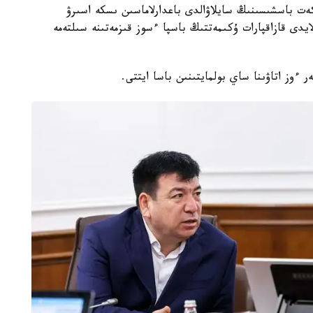
كەت باسشىسىنىڭ سايلاۋالدى باعدارلاماسىن ىسكە اسىرۋ
يدى قازاقپارات ۇكىمەتتىڭ باسپا ءسوز قىزمەتىنە سىلتەمە
 ءوز اتاۋىنا ساي بولمايتىنىن باسا ايتتى.