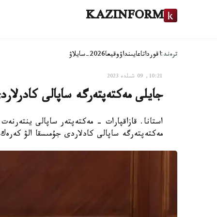
KAZINFORM
ترەند:
اقوردا
تاعايىنداۋ
وقيعا
2026-سايلاۋ
10:21, 09 شىلدە 2023
جايلى مەكتەپتەرگە ساپالى كادرلارد
استانا. قازاقپارات - مەكتەپتەر ساپالى ينتەرنەت
مەكتەپتەرگە ساپالى كادلاردى جۇمىسقا الۋ كەرەك.