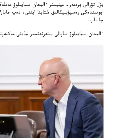
بۇل تۋرالى پرەمەر- مينيستر ءاليحان سمايىلوۆ مەملە
جونىندەگى رەسپۋبليكالىق شتابتا ايتتى، دەپ حابارلا
جاساپ.
ءاليحان سمايىلوۆ ساپالى ينتەرنەتسىز جايلى مەكتەپتەر