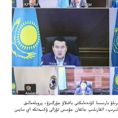
ىلۋ بارىسىنا كۇندەلىكتى باقىلاۋ جۇرگىزۋ، پروبلەمالىق
تىرىپ، اتقارىلىپ جاتقان جۇمىس تۋرالى ۇكىمەتكە اي سايىن