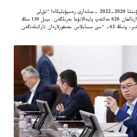
وقۋ- اعارتۋ ءمينيسترى عاني بەيسەمبايەۆتىڭ بايانداۋىنشا 2020-2022 -جىلدارى رەسپۋبليكادا ءتۇرلى
قارجىلاندىرۋ كوزدەرى ەسەبىنەن 340 مىڭ وقۋشىعا ارنالعان 626 مەكتەپ پايدالانۋعا بەرىلگەن. بيىل 130 مىڭ
بالاعا ارنالعان تاعى 146 مەكتەپ اشۋ جوسپارلانىپ وتىر، ونىڭ 62- ءسى سىبايلاس جەمقورلاردان تاركىلەنگەن