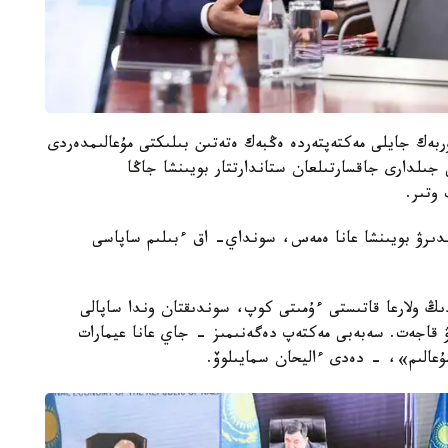
ربەك جايلى مەكتەپتەردە ەڭبەك ەتەتىن بىلىكتى مۇعالىمدەردى
ى جىلدارى جاقسارتىلعان ستاندارتتار بويىنشا جاڭا
ندىرۋ بويىنشا عانا ەمەس، سونداي- اق ءبىلىم ساپاسى
ردىڭ ولارعا قاتىستى ءۇمىتى كوپ، سوندىقتان وندا ساپالى
ارۋ قاجەت. سەبەبى مەكتەپ دەگەنىمىز - جاي عانا عيمارات
ۇعالىم»، - دەدى ءاليحان سمايىلوۆ.