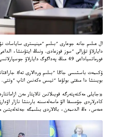
ال عىلىم جانە جوعارى ءبىلىم ءمينيسترى ساياسات نۇ
دايارلاۋ تۋرالى ءسوز قوزعادى. ونىڭ ايتۋىنشا، الداع
فورماتسياداعى 49 مىڭ پەداگوگ دايارلاۋ جوسپارلانىپ وتىر.
ۇكىمەت باسشىسى جاڭا ءبىلىم وردالارى تەك جاراقتا
بويىنشا دا مىقتى بولۋعا ءتيىس ەكەنىن اتاپ ءوتتى.
«جايلى مەكتەپتەرگە قويىلاتىن تالاپتار مەن ازاماتتا
كادرلاردى جۇمىسقا الۋ ماسەلەسىنە بارىنشا نازار اۋد
ەمەس، ەڭ الدىمەن، بالالاردى بىلىمگە جەتەلەيتىن م