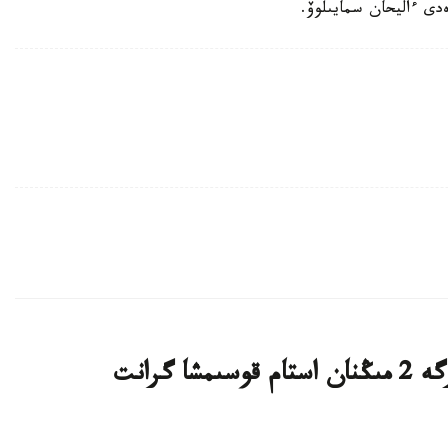
ى ءاليحان سمايىلوۆ.
قازاقستاندىق ج و و- لار تالاپكەرلەرگە 2 مىڭنان استام قوسىمشا گرانت