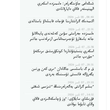
09:12, 08 تامىز 2026
شىڭداعى جاۋىنگەرلەر: ەلىمىزدە اسكەري
الپينيستەر قالاي دايارلانادى
08:40, 08 تامىز 2026
اكىمدىك گرانتتارىنا قۇجات قابىلداۋ باستالدى
22:31, 07 تامىز 2026
ەلىمىزدە جەراستى سۋىن كەشەندى پايدالانۋ
جانە باسقارۋ تۇجىرىمداماسى ازىرلەنىپ جاتىر
21:58, 07 تامىز 2026
اسكەري ينستيتۋتتاردا كونكۋرستىق ىرىكتەۋ
ءجۇرىپ جاتىر
20:31, 07 تامىز 2026
ق م گ باسشىسى جاڭادان ءىرى كەن ورنىن
يگەرۋگە قاتىستى تۇسىنىك بەردى
15:10, 07 تامىز 2026
ءبىلىم گرانتى يەگەرلەرىنىڭ ءتىزىمى شىقتى
14:52, 07 تامىز 2026
قۇرىلتاي سايلاۋى: ءوز ۋچاسكەڭىزدى قالاي
وڭاي تابۋعا بولادى