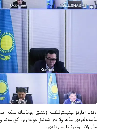
وقۋ- اعارتۋ مينيسترلىگىنە ۇلتتىق جوبانىڭ ىسكە اسىر
ماسەلەلەردى جانە ولاردى شەشۋ جولدارىن كورسەتە و
حابارلاپ وتىرۋ تاپسىرىلدى.