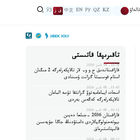
الداۋ
KZ
QZ
РУ
EN
中文
ق ز
ЎЗ
تاقىرىپقا قاتىستى
16:38, 08 تامىز 2026
قازاقستاندىق ج و و- لار تالاپكەرلەرگە 2 مىڭنان
استام قوسىمشا گرانت ۇسىنادى
15:43, 08 تامىز 2026
اسحات ايماعامبەتوۆ گرانتقا تۇسە الماعان
تالاپكەرلەرگە كەڭەس بەردى
10:12, 08 تامىز 2026
قازاقستان 2036 -جىلعا دەيىن
بيوتەحنولوگيالاردى دامىتۋدىڭ جاڭا جۇيەسىن
قالىپتاستىرماق