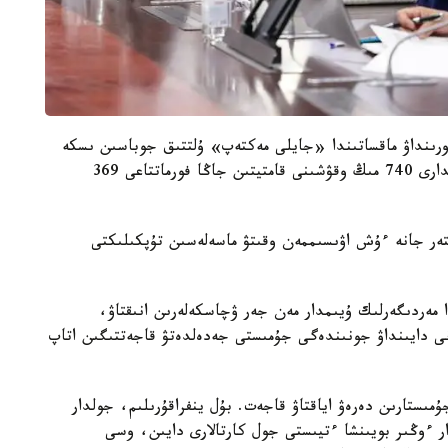
رىنداۋ ماقساتىندا «جايلى مەكتەپ» ۇلتتىق جوباسىن ىسكە
اسىرۋ باستالدى. ونىڭ اياسىندا 2024-2025 -جىلدارى 740 مىڭ وقۋشىنى قامتيتىن جاڭا فورماتتاعى 369
تەر جانە ءۇش اۋىسىممەن وقىتۋ ماسەلەسىن تۇپكىلىكتى
 مەردىگەرلىك ۇيىمدار مەن جەر ۋچاسكەلەرىن انىقتاۋ،
ى دايىنداۋ جونىندەگى جۇمىستى جەدەلدەتۋ قاجەتتىگىن اتاپ
ىستارىن دەرەۋ اياقتاۋ قاجەت. بۇل ينفراقۇرىلىم، جولدار
ار ءوڭىر بويىنشا ءتيىستى جول كارتالارى دايىن، وسى