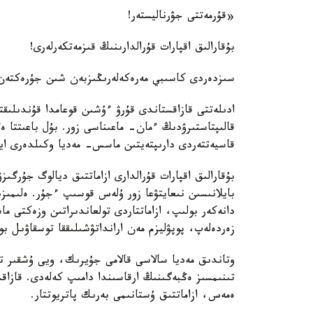
«قۇرمەتتى جۋرناليستەر!
بۇقارالىق اقپارات قۇرالدارىنىڭ قىزمەتكەرلەرى!
سىزدەردى كاسىبي مەرەكەلەرىڭىزبەن شىن جۇرەكتەن 
ادىلەتتى قازاقستاندى قۇرۋ ءۇشىن قوعامدا قۇندىلى
قالىپتاستىرۋدىڭ ءمان- ماعىناسى زور. بۇل باعىتتا ەڭ
قاسيەتتەردى دارىپتەيتىن ماسس- مەديا وكىلدەرى اير
بۇقارالىق اقپارات قۇرالدارى ازاماتتىق ديالوگ جۇرگى
بايلانىسىن نىعايتۋعا زور ۇلەس قوسىپ ءجۇر. ەلىمىز
دانەكەر بولىپ، ازاماتتاردى تولعاندىراتىن وزەكتى 
زەردەلەپ، پوپۋليزم مەن ارانداتۋشىلىققا توسقاۋىل بو
وتاندىق مەديا سالاسى قالامى جۇيرىك، ويى ۇشقىر ت
تىنىمسىز ەڭبەگىنىڭ ارقاسىندا دامىپ كەلەدى. قازا
ەمەس، ازاماتتىق ۇستانىمى بەرىك پاتريوتتار.