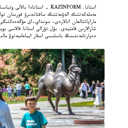
استانا. KAZINFORM - استانادا ب
مەملەكەتتىك الەۋمەتتىك ساقتاندىرۋ قورىنان تول
ماراپاتتالعان انالاردى، سونداي-اق مۇگەدەكتىگى ب
شارالارىن قامتيدى. بۇل تۋرالى استانا قالاسى بويى
دەپارتامەنتىنىڭ باسشىسى اسقار ايماعامبەتوۆ مالى