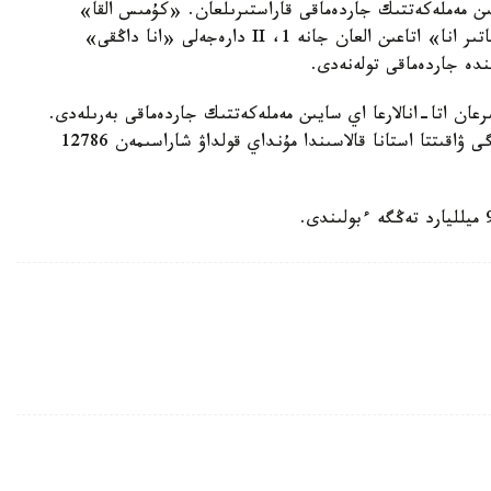
سايىن مەملەكەتتىك جاردەماقى قاراستىرىلعان. «كۇمىس القا»
يەگەرلەرىنە — 27680 تەڭگە، ال «التىن القا»، «باتىر انا» اتاعىن العان جانە 1، II دارەجەلى «انا داڭقى»
رعان اتا-انالارعا اي سايىن مەملەكەتتىك جاردەماقى بەرىلەدى.
بيىل ونىڭ مولشەرى 81871 تەڭگەنى قۇرايدى. قازىرگى ۋاقىتتا استانا قالاسىندا مۇنداي قولداۋ شاراسىمەن 12786