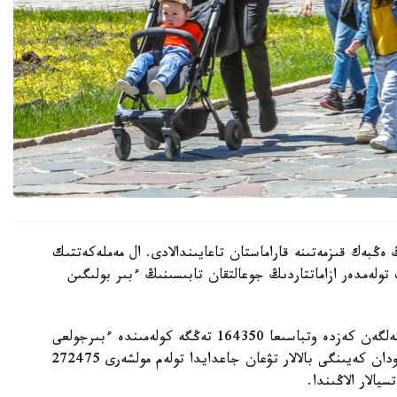
 ەڭبەك قىزمەتىنە قاراماستان تاعايىندالادى. ال مەملەكەتتىك
 تولەمدەر ازاماتتاردىڭ جوعالتقان تابىسىنىڭ ءبىر بولىگىن
- ءبىرىنشى، ەكىنشى جانە ءۇشىنشى بالا دۇنيەگە كەلگەن كەزدە وتباسىعا 164350 تەڭگە كولەمىندە ءبىرجولعى
مەملەكەتتىك جاردەماقى تولەنەدى. ءتورتىنشى جانە ودان كەيىنگى بالالار تۋعان جاعدايدا تولەم مولشەرى 272475
الار الاڭىندا.