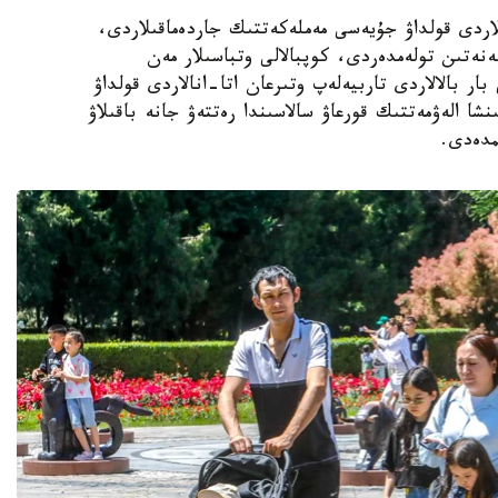
الالى وتباسىلاردى قولداۋ جۇيەسى مەملەكەتتىك جاردەماقىلاردى،
ەنەتىن تولەمدەردى، كوپبالالى وتباسىلار مەن
ار بالالاردى تاربيەلەپ وتىرعان اتا-انالاردى قولداۋ
نشا الەۋمەتتىك قورعاۋ سالاسىندا رەتتەۋ جانە باقىلاۋ
مدەدى.