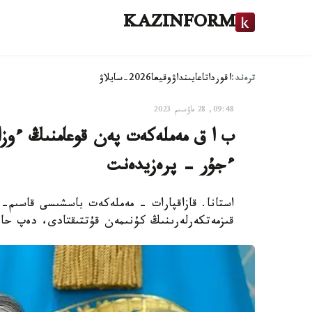
KAZINFORM
ترەند:
اقوردا
تاعايىنداۋ
وقيعا
2026-سايلاۋ
09:48, 28 ماۋسىم 2023
ب ا ق مەملەكەت پەن قوعامنىڭ ءوزار
ءجۇر - پرەزيدەنت
استانا. قازاقپارات - مەملەكەت باسشىسى قاسىم- ج
قىزمەتكەرلەرىنىڭ كۇنىمەن قۇتتىقتادى، دەپ حابار