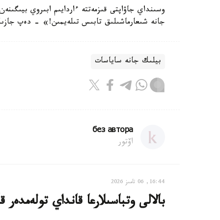
وسىنداي جاۋاپتى قىزمەتتە ءاردايىم ابىروي بيىگىنەن
جانە شىعارماشىلىق تابىس تىلەيمىن!» - دەپ جازىلعا
بيلىك جانە ساياسات
без автора
اۆتور
16:44, 06 تامىز 2026
بالالى وتباسىلارعا قانداي تولەمدەر ق