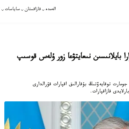
الەمدە
قازاقستان
ساياسات
ت
ا بايلانىسىن نىعايتۋعا زور ۇلەس قوسىپ
ومارت توقايەۆتىڭ بۇقارالىق اقپارات قۇرالدارى
لايدى قازاقپارات.