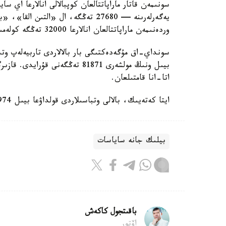
سونىمەن قاتار ماراپاتتالعان كوپبالالى انالارعا اي 
وردەنىمەن ماراپاتتالعان انالارعا 32000 تەڭگە كولەمىندە جاردەماقى تولەنەدى.
سونداي-اق مۇگەدەكتىگى بار بالالاردى تاربيەلەپ وتى
اتا-انا قامتىلعان.
ايتا كەتەيىك، بالالى وتباسىلاردى قولداۋعا بيىل 974 ميلليارد تەڭگە ءبولىندى.
بيلىك جانە ساياسات
باقىتجول كاكەش
اۆتور