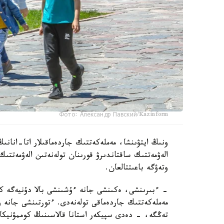
Фото: Александр Павский/Kazinform
ونىڭ ايتۋىنشا، مەملەكەتتىك جاردەماقىلار اتا-انانىڭ
الەۋمەتتىك ساقتاندىرۋ قورىنان تولەنەتىن الەۋمەتتىك
وتەۋگە باعىتتالعان.
تەڭگە، - دەدى سپيكەر استانا قالاسىنىڭ كوممۋنيكاتسي