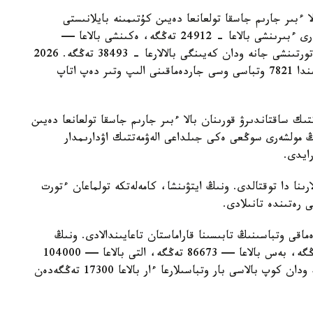
ا ءبىر جارىم جاسقا تولعانعا دەيىن كۇتىمىنە بايلانىستى
مەملەكەتتىك جاردەماقى بەرىلەدى. بيىل ونىڭ مولشەرى ءبىرىنشى بالاعا - 24912 تەڭگە، ەكىنشى بالاعا —
29454 تەڭگە، ءۇشىنشى بالاعا - 33952 تەڭگە، ءتورتىنشى جانە ودان كەيىنگى بالالارعا - 38493 تەڭگە. 2026
-جىلعى 1- تامىزداعى جاعداي بويىنشا استانا قالاسىندا 7821 وتباسى وسى جاردەماقىنى الىپ وتىر دەپ اتاپ
تىك ساقتاندىرۋ قورىنان بالا ءبىر جارىم جاسقا تولعانعا دەيىن
ىڭ مولشەرى سوڭعى ەكى جىلداعى الەۋمەتتىك اۋدارىمدار
لارىنا دا توقتالدى. ونىڭ ايتۋىنشا، كامەلەتكە تولماعان ءتورت
ى رەتىندە تانىلادى.
ماقى وتباسىنىڭ تابىسىنا قاراماستان تاعايىندالادى. ونىڭ
مولشەرى ءتورت بالاسى بار وتباسىلارعا — 69330 تەڭگە، بەس بالاعا — 86673 تەڭگە، التى بالاعا — 104000
تەڭگە، جەتى بالاعا — 121360 تەڭگە. سەگىز جانە ودان كوپ بالاسى بار وتباسىلارعا ءار بالاعا 17300 تەڭگەدەن