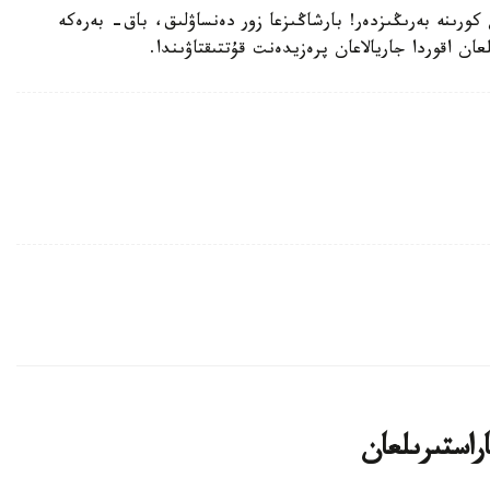
 كورىنە بەرىڭىزدەر! بارشاڭىزعا زور دەنساۋلىق، باق- بەرەكە
ن اقوردا جاريالاعان پرەزيدەنت قۇتتىقتاۋىندا.
اراستىرىلعان