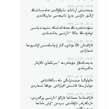
23:34, 05 تامىز 2026
«جەتىنشى ارنادا» سايلاۋالدى تەلەدەباتتىڭ
ارالىق داۋىس بەرۋ ناتيجەسى جاريالاندى
20:11, 05 تامىز 2026
ستۋدەنتتەردىڭ مەملەكەتتىك ستيپەندياسىن
تولەۋدىڭ جاڭا ءتارتىبى بەكىتىلدى
19:46, 05 تامىز 2026
قازاقستان 26 مۇناي-گاز ۋچاسكەسىن اۋكسيونعا
شىعارادى
18:09, 05 تامىز 2026
بەينەباقىلاۋ جۇيەلەرىنە ءبىرىڭعاي تالاپتار
ەنگىزىلدى
16:10, 05 تامىز 2026
ەكولوگيا مينيسترلىگى ىلە-بالقاشتاعى
جولبارىسقا قاتىستى اقپاراتتى جوققا شىعاردى
15:10, 05 تامىز 2026
قازاقستاندا ەمحاناعا قارالۋ ءتارتىبى وزگەردى:
دارىگەرلەر ناۋقاستى بىردەن ءۇش مامانعا