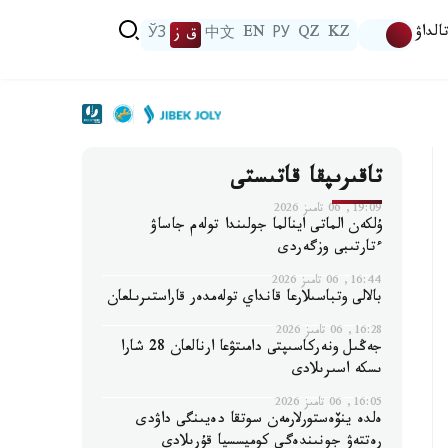
الداۋ
KZ
QZ
РУ
EN
中文
ق ز
ЎЗ
تاقىرىپقا قاتىستى
19:09, 06 تامىز 2026
ۇلكەن الماتى اينالما جولىندا تولەم جاساۋ
ءتارتىبى وزگەردى
16:44, 06 تامىز 2026
بالالى وتباسىلارعا قانداي تولەمدەر قاراستىرىلعان
16:28, 06 تامىز 2026
جەڭىل ونەركاسىپتى دامىتۋعا ارنالعان 28 شارا
ىسكە اسىرىلادى
16:05, 06 تامىز 2026
ەلدە ينۆەستورلارمەن سوتقا دەيىنگى داۋدى
رەتتەۋ جونىندەگى كوميسسيا قۇرىلادى