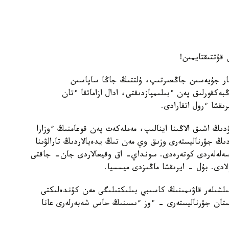
قۇتتىقتايمىن!
قتار جۇيەسىن جاڭعىرتىپ، ۇلتتىڭ جاڭا ساپاسىن
بەكقورلىق پەن ءبىلىمپازدىقتى، ادال ازاماتقا ءتان
ىقشا ءرول اتقارادى.
زۋدىڭ اشىق الاڭىنا اينالىپ، مەملەكەت پەن قوعامنىڭ ءوزارا
دىڭ جۋرناليستەرى وزىق وي مەن تىڭ يدەيالاردىڭ تارالۋىنا
ماسەلەلەردى كوتەرەدى. سونداي- اق وقيعالاردى جان- جاقتى
لادى. بۇل - ايرىقشا ماڭىزدى ميسسيا.
ىلشىلەر قاۋىمىنىڭ كاسىبي بىلىكتىلىگى مەن كۇندەلىكتى
قستان جۋرناليستەرى - ءوز ءىسىنىڭ حاس شەبەرلەرى عانا