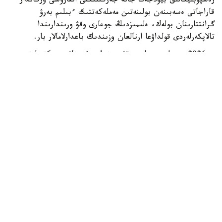
رەسپۋبليكالىق بيۋدجەت جانە جەرگىلىكتى اتقارۋشى ورگاندار
قاراجاتى ەسەبىنەن بولىنەتىن مەملەكەتتىك ءبىلىم بەرۋ
گرانتتارىنان بولەك، ەلىمىزدىڭ جوعارى وقۋ ورىندارىندا
تالاپكەرلەردى قولداۋعا ارنالعان وزىندىك باعدارلامالار بار.
- 2026 -جىلى جوعارى وقۋ ورىندارى ۇسىناتىن رەكتورلىق،
ۋنيۆەرسيتەتتىك جانە ىشكى ءبىلىم بەرۋ گرانتتارىنىڭ جالپى
سانى ەكى مىڭنان اسادى. گرانتتاردى بەرۋ تالاپتارىن ءار
ۋنيۆەرسيتەت دەربەس بەلگىلەيدى. ىرىكتەۋ كەزىندە ۇلتتىق
ءبىرىڭعاي تەستىلەۋ ناتيجەلەرى، اكادەميالىق جەتىستىكتەر،
«التىن بەلگى» يەگەرى بولۋى، وليمپيادالار مەن عىلىمي،
شىعارماشىلىق جانە سپورتتىق جارىستارداعى ناتيجەلەر،
سونداي-اق تالاپكەردىڭ الەۋمەتتىك جاعدايى ەسكەرىلەدى، -
دەلىنگەن مينيسترلىك مالىمەتىندە.
ەڭ ءىرى باعدارلامالاردىڭ ءبىرى قوجا احمەت ياساۋي اتىنداعى
حالىقارالىق قازاق-تۇرىك ۋنيۆەرسيتەتىندە جۇزەگە اسىرىلادى.
2026-2027 وقۋ جىلىنا تۇركيا رەسپۋبليكاسى تاراپىنان 500
ءداستۇرلى ءبىلىم بەرۋ كۆوتاسى بولىنگەن. قۇجاتتار 2026-
جىلعى 10-15-تامىز ارالىعىندا قابىلدانادى. كونكۋرسقا