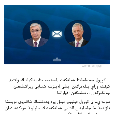
Фото: Ақорда
- كورول جەدەلحاتتا مەملەكەت باسشىسىنىڭ بەلگيانىڭ ۇلتتىق
كۇنىنە وراي بىلدىرگەن جىلى لەبىزىنە شىنايى ريزاشىلىعىن
جەتكىزگەن،-دەلىنگەن اقپاراتتا.
سونداي-اق كورول فيليپپ بيىل پرەزيدەنتتىڭ شاقىرۋى بويىنشا
قازاقستانعا جاسايتىن الداعى مەملەكەتتىك ساپارىنا ەرەكشە ءمان