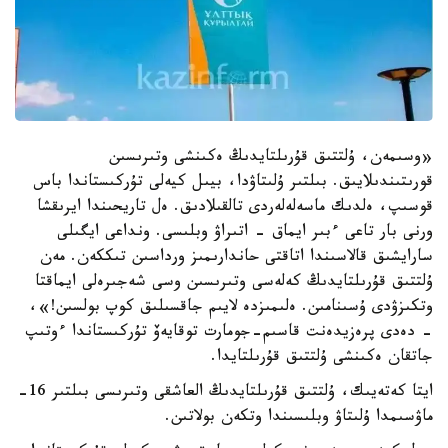
«وسىمەن، ۇلتتىق قۇرىلتايدىڭ ەكىنشى وتىرىسىن
قورىتىندىلايىق. بىلتىر ۇلىتاۋدا، بيىل كيەلى تۇركىستاندا باس
قوسىپ، ەلدىك ماسەلەلەردى تالقىلادىق. ەل تاريحىندا ايرىقشا
ورنى بار تاعى ءبىر ايماق - اتىراۋ وبلىسى. ونداعى ايگىلى
سارايشىق قالاسىندا اتاقتى حاندارىمىز ورداسىن تىككەن. مەن
ۇلتتىق قۇرىلتايدىڭ كەلەسى وتىرىسىن وسى شەجىرەلى ايماقتا
وتكىزۋدى ۇسىنامىن. ەلىمىزدە لايىم جاقسىلىق كوپ بولسىن!»،
- دەدى پرەزيدەنت قاسىم-جومارت توقايەۆ تۇركىستاندا ءوتىپ
جاتقان ەكىنشى ۇلتتىق قۇرىلتايدا.
ايتا كەتەيىك، ۇلتتىق قۇرىلتايدىڭ العاشقى وتىرىسى بىلتىر 16-
ماۋسىمدا ۇلىتاۋ وبلىسىندا وتكەن بولاتىن.