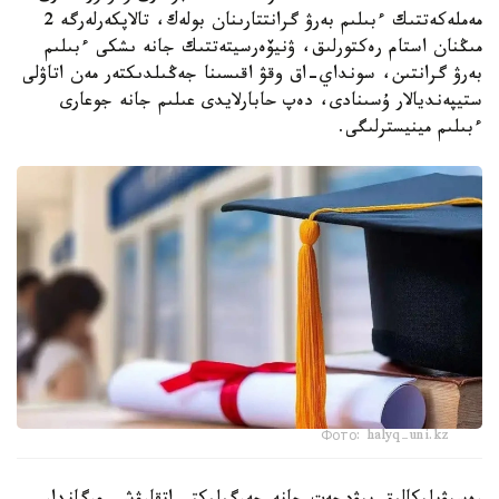
مەملەكەتتىك ءبىلىم بەرۋ گرانتتارىنان بولەك، تالاپكەرلەرگە 2
مىڭنان استام رەكتورلىق، ۋنيۆەرسيتەتتىك جانە ىشكى ءبىلىم
بەرۋ گرانتىن، سونداي-اق وقۋ اقىسىنا جەڭىلدىكتەر مەن اتاۋلى
ستيپەنديالار ۇسىنادى، دەپ حابارلايدى عىلىم جانە جوعارى
ءبىلىم مينيسترلىگى.
Фото: halyq-uni.kz