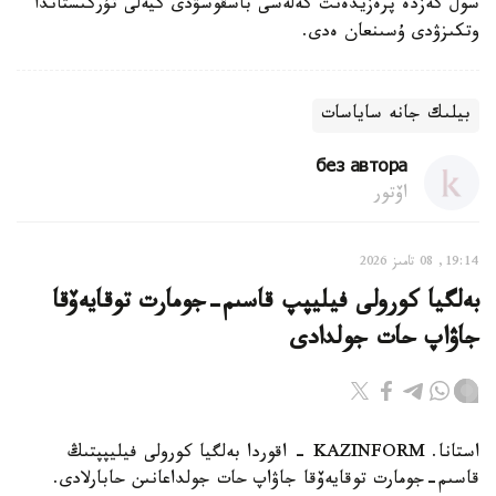
سول كەزدە پرەزيدەنت كەلەسى باسقوسۋدى كيەلى تۇركىستاندا
وتكىزۋدى ۇسىنعان ەدى.
بيلىك جانە ساياسات
без автора
اۆتور
19:14, 08 تامىز 2026
بەلگيا كورولى فيليپپ قاسىم-جومارت توقايەۆقا
جاۋاپ حات جولدادى
استانا. KAZINFORM - اقوردا بەلگيا كورولى فيليپپتىڭ
قاسىم-جومارت توقايەۆقا جاۋاپ حات جولداعانىن حابارلادى.