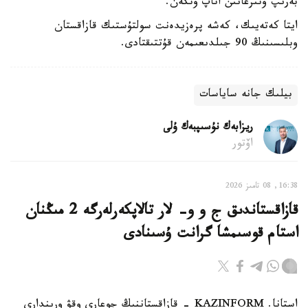
بەرىپ وتىرعانىن اتاپ وتكەن.
ايتا كەتەيىك، كەشە پرەزيدەنت سولتۇستىك قازاقستان
وبلىسىنىڭ 90 جىلدىعىمەن قۇتتىقتادى.
بيلىك جانە ساياسات
ريزابەك نۇسىپبەك ۇلى
اۆتور
16:38, 08 تامىز 2026
قازاقستاندىق ج و و- لار تالاپكەرلەرگە 2 مىڭنان
استام قوسىمشا گرانت ۇسىنادى
استانا. KAZINFORM - قازاقستاننىڭ جوعارى وقۋ ورىندارى