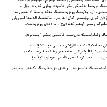
ى. مەملەكەت باسشىسى رەتىندە ايتارىم، مينيسترلەردىڭ،
ردىڭ بويىندا نەگىزگى ەكى قاسيەت بولۋى كەرەك. بۇل -
شىلدىق. ال، ولاردىڭ پرەزيدەنتتىڭ جەكە باسىنا ادالدىعى مەن
ان گورى جۇمىستى ادال اتقارىپ، حالىقتىڭ الدىندا ابىرويلى
تشىلەرگە وسىنى ايتقىم كەلەدى»، - دەدى پرەزيدەنت.
ڭ وكىلەتتىلىك مەرزىمىنە قاتىستى پىكىر ءبىلدىردى.
تى مەملەكەتتىك باسقارۋشى، ياعني كونستيتۋتسيادا
وزارا كەلىسىمشارتقا وتىراتىن مەنەدجەر رەتىندە قىزمەت ەتەدى.
ەس»، - دەپ تۇيىندەدى قاسىم-جومارت توقايەۆ.
باسشىسىنىڭ قاتىسۋىمەن ۇلتتىق قۇرىلتايدىڭ ەكىنشى وتىرىسى