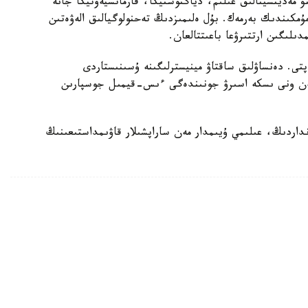
تۋ مەديتسينالىق عىلىم، دياگنوستيكا، فارماتسيەۆتيكا جانە
 مۇمكىندىك بەرمەك. بۇل ەلىمىزدىڭ تەحنولوگيالىق الەۋەتىن
لىگىن ارتتىرۋعا باعىتتالعان.
تى. دەنساۋلىق ساقتاۋ مينيسترلىگىنە ۇسىنىستاردى
 مەن ونى ىسكە اسىرۋ جونىندەگى ءىس-قيمىل جوسپارىن
داردىڭ، عىلىمي ۇيىمدار مەن ساراپشىلار قاۋىمداستىعىنىڭ