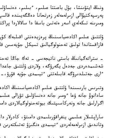
ونىڭ ايتۋىنشا، بۇل باعىتتا عىلىم، ءبىلىم، دەنساۋل
پەرسپەكتيۆالى ازىرلەمەلەر زەرتحانا دەڭگەيىندە قال
ومىرىنە تىكەلەي اسەر ەتەتىن باسقا دا سالالاردا پراك
ۇلتتىق عىلىم اكادەمياسىنىڭ پرەزيدەنتى اقىلبەك كۇ
قازاقستاندا تولىق تەحنولوگيالىق تسيكل جۇيەسىن قال
- ستراتەگيانىڭ باستى ناتيجەسى - تەك جاڭا تەحنول
شەشىمدەردى جەدەل يگەرۋگە، ولاردى ۇلتتىق جاعدايع
ءارى جەتىلدىرۋگە قابىلەتتى ءتيىمدى جۇيە قۇرۋ،-د
وتىرىس بارىسىندا ۇلتتىق عىلىم اكادەمياسىنىڭ اكاد
سادانوۆ جانە ۇعا ءومىر جانە دەنساۋلىق تۋرالى عىلى
اگرارلىق جانە ونەركاسىپتىك بيوتەحنولوگيالاردى دامى
ساراپشىلار عىلىمي ينفراقۇرىلىمدى دامىتۋ، كادرلار دا
وتاندىق ازىرلەمەلەردى ءتيىمدى ەنگىزۋ تەتىكتەرىن قال