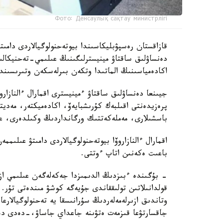
Фото: Денсаулық сақтау министрлігі
دەنساۋلىق ساقتاۋ مينيسترلىگىنىڭ عىلىمي-تەحنيكال
اكادەمياسىنىڭ الماتىدا وتكەن بىرلەسكەن وتىرىسىندا 
جيىنعا دەنساۋلىق ساقتاۋ ءمينيسترى اقمارال ءالنازار
پرەزيدەنتى اقىلبەك كۇرىشبايەۆ، اكادەميكتەر، مەدي
باسشىلارى، مەملەكەتتىك ورگانداردىڭ وكىلدەرى، عال
اقمارال ءالنازاروۆا بيوتەحنولوگيالاردى دامىتۋ عىلى
باعىت ەكەنىن اتاپ ءوتتى.
- بۇگىندە ءبىزدىڭ الدىمىزدا جەكەلەگەن عىلىمي ازىر
قولدانىلاتىن تولىققاندى جۇيەگە كوشۋ مىندەتى تۇر.
وتاندىق ازىرلەمەلەردىڭ سۇرانىسقا يە تەحنولوگيالارع
جاقسارتۋعا قىزمەت ەتۋىنە جاعداي جاساۋ،-دەدى دەن