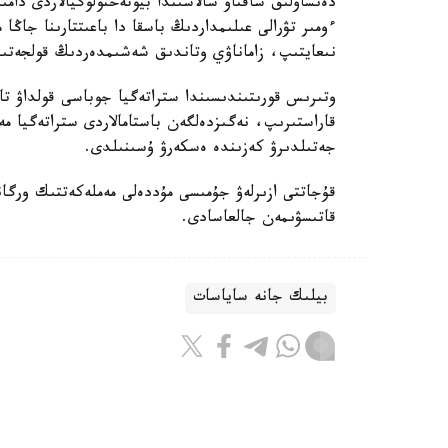
دەنساۋلىق ساقتاۋ سالاسىندا بيوتەحنولوگيالاردى دامى
ءومىر تۋرالى عىلىمداردىڭ باسقا دا باعىتتارىنا جاڭا
نىعايتىپ، زاماناۋي وتاندىق شەشىمدەردىڭ قولجەتىمدى
وتىرىس قورىتىندىسىندا ستراتەگيا جوباسى قولداۋ تاپ
قاراستىرىپ، نەگىزدەلگەن باستامالاردى ستراتەگيا
جەتىلدىرۋ كەزىندە ەسكەرۋ ۇسىنىلدى.
قۇجاتتى ازىرلەۋ جۇمىسى مۇددەلى مەملەكەتتىك ورگان
قاتىسۋىمەن جالعاسادى.
بيلىك جانە ساياسات
ريزابەك نۇسىپبەك ۇلى