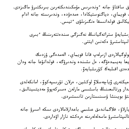
ىق ساقتاۋ جانە ءوندىرىس مۇمكىندىكتەرىن بىرىكتىرۋ ماڭىزدى.
ىپ قويماي، دياگنوستيكادا، ەمدەۋدە، وندىرىستە جانە ادام
تيكالىق قولدانىسقا ەنگىزىلۋى ءتيىس.
رىشبايەۆ ستراتەگيانىڭ نەگىزگى مىندەتتەرىنىڭ ءبىرى
ىپتاستىرۋ ەكەنىن ايتتى.
وگيالاردى ازىرلەپ قانا قويماي، الەمدەگى ۇزدىك
ا بەيىمدەۋگە، ەل ىشىندە وندىرۋگە، قولدانۋعا جانە ودان
ەدى اقىلبەك كۇرىشبايەۆ.
ەميكتەرى ۆياچەسلاۆ لوكشين، ەرلان تۇرىسپەكوۆ، امانكەلدى
مدار ورتالىعىنىڭ باسشىسى مارلەن ەسىركەپوۆ مەديتسينالىق،
تۋ بويىنشا ۇسىنىستارىن تانىستىردى.
يارلاۋ، فلاگماندىق عىلىمي باعدارلامالاردى ىسكە اسىرۋ جانە
ىپتاستىرۋ ماسەلەلەرىنە ەرەكشە نازار اۋداردى.