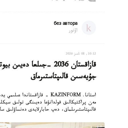
без автора
اۆتور
10:12, 08 تامىز 2026
قازاقستان 2036 -جىلعا دە
جۇيەسىن قالىپتاستىرماق
استانا. KAZINFORM - قازاقستاند
مەن پراكتيكالىق قولدانۋعا دەيىنگى تولىق سيكلد
قالىپتاستىرىلماق، دەپ حابارلايدى دەنساۋلىق سا