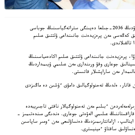
قازاقستان رەسپۋبليكاسىندا بيوتەحنولوگيالاردى دامىتۋدىڭ 2036-جىلعا دەيىنگى ستراتەگياسىنىڭ جوباسى
ىق كەڭەسى مەن پرەزيدەنت جانىنداعى ۇلتتىق عىلىم
تالقىلاندى.
وۆا، پرەزيدەنت جانىنداعى ۇلتتىق عىلىم اكادەمياسىنىڭ
تسينالىق جوعارى وقۋ ورىندارى مەن عىلىمي ۇيىمداردىڭ
ىمدار مەن ساراپشىلار قاتىستى.
ممەن قاتار، ەلدىڭ تەحنولوگيالىق دامۋى ءۇشىن دە ماڭىزدى
لەمەلەردەن ءبىلىم مەن تەحنولوگيالار ناقتى تاجىريبەدە
 قازاقستاننىڭ عىلىمي الەۋەتى جوعارى. ەندىگى مىندەتىمىز -
ا اينالىپ، ازاماتتارىمىزدىڭ دەنساۋلىعى مەن ءومىر ساپاسىن
ساۋلىق ساقتاۋ ءمينيسترى.