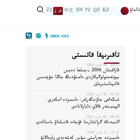
الداۋ
KZ
QZ
РУ
EN
中文
ق ز
ЎЗ
تاقىرىپقا قاتىستى
10:12, 08 تامىز 2026
قازاقستان 2036 -جىلعا دەيىن
بيوتەحنولوگيالاردى دامىتۋدىڭ جاڭا جۇيەسىن
قالىپتاستىرماق
09:12, 08 تامىز 2026
شىڭداعى جاۋىنگەرلەر: ەلىمىزدە اسكەري
الپينيستەر قالاي دايارلانادى
08:40, 08 تامىز 2026
اكىمدىك گرانتتارىنا قۇجات قابىلداۋ باستالدى
22:31, 07 تامىز 2026
ەلىمىزدە جەراستى سۋىن كەشەندى پايدالانۋ