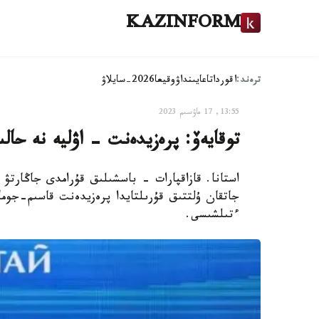
KAZINFORM
ترەند:
اقوردا
تاعايىنداۋ
وقيعا
2026-سايلاۋ
13:55, 17 ماۋسىم 2023
توقايەۆ: پرەزيدەنت - اۋليە نە حال
استانا. قازاقپارات - باسشىلىق قۇرامدى جاڭارتۋ
جاتقان ۇلتتىق قۇرىلتايدا پرەزيدەنت قاسىم-جومار
ءتىلشىسى.