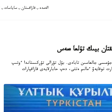
الەمدە
قازاقستان
ساياسات
ت
ىقتان بيىك تۇلعا ەمەس
 جۇمىسى جالعاسىن تابادى. بۇل تۋرالى تۇركىستاندا ءوتىپ
ت توقايەۆ ءمالىم ەتتى، دەپ حابارلايدى قازاقپارات