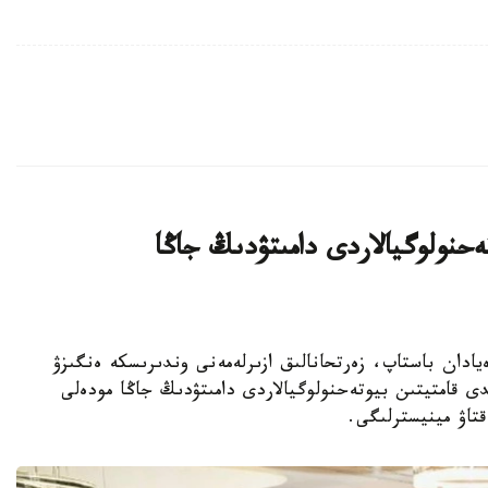
يىن بيوتەحنولوگيالاردى دامىتۋدىڭ جاڭا
ا عىلىمي يدەيادان باستاپ، زەرتحانالىق ازىرلەمەنى وندىرىسكە ەنگىزۋ
ى قامتيتىن بيوتەحنولوگيالاردى دامىتۋدىڭ جاڭا مودەلى
قتاۋ مينيسترلىگى.