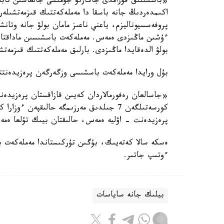
«باسشىلىق قۇرامدى جاڭارتۋ جۇمىسى جالعاسىن تاباد
اكىمدەردىڭ جانە باسقا دا مەملەكەتتىك قىزمەتشىلە
پروفەسسيوناليزم، ياعني ناعىز مامان بولۋ جانە وتان
ءۇشىن ماڭىزدى ەمەس. مەملەكەت باسشىسىن ماداقتاۋد
بولۋ الدەقايدا ماڭىزدى. بارلىق مەملەكەتتىك قىزمە
بۇل ورايدا مەملەكەت باسشىسى وزگەرگەن پرەزيدەنتتى
«جاسالعان رەفورمالاردان كەيىن قازاقستان پرەزيدەن
كورسەتىلگەن 7 جىلدىق مەرزىمگە حالىقپەن ء
پرەزيدەنت - اۋليە ەمەس، حالىقتان بيىك تۇلعا ەم
ەسكە سالا كەتەيىك، بۇگىن تۇركىستاندا مەملەكەت 
ءوتىپ جاتىر.
بيلىك جانە ساياسات