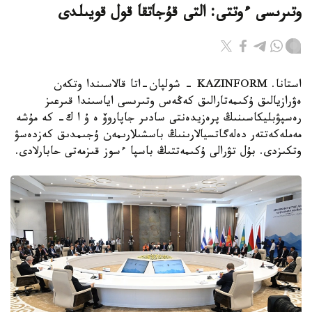
وتىرىسى ءوتتى: التى قۇجاتقا قول قويىلدى
استانا. KAZINFORM - شولپان-اتا قالاسىندا وتكەن
ەۋرازيالىق ۇكىمەتارالىق كەڭەس وتىرىسى اياسىندا قىرعىز
رەسپۋبليكاسىنىڭ پرەزيدەنتى سادىر جاپاروۆ ە ۇ ا ك- كە مۇشە
مەملەكەتتەر دەلەگاتسيالارىنىڭ باسشىلارىمەن ۇجىمدىق كەزدەسۋ
وتكىزدى. بۇل تۋرالى ۇكىمەتتىڭ باسپا ءسوز قىزمەتى حابارلادى.