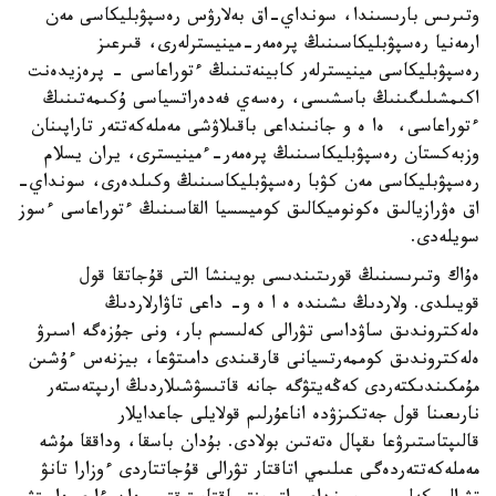
وتىرىس بارىسىندا، سونداي-اق بەلارۋس رەسپۋبليكاسى مەن
ارمەنيا رەسپۋبليكاسىنىڭ پرەمەر-مينيسترلەرى، قىرعىز
رەسپۋبليكاسى مينيسترلەر كابينەتىنىڭ ءتوراعاسى - پرەزيدەنت
اكىمشىلىگىنىڭ باسشىسى، رەسەي فەدەراتسياسى ۇكىمەتىنىڭ
ءتوراعاسى، ەا ە و جانىنداعى باقىلاۋشى مەملەكەتتەر تاراپىنان
وزبەكستان رەسپۋبليكاسىنىڭ پرەمەر-ءمينيسترى، يران يسلام
رەسپۋبليكاسى مەن كۋبا رەسپۋبليكاسىنىڭ وكىلدەرى، سونداي-
اق ەۋرازيالىق ەكونوميكالىق كوميسسيا القاسىنىڭ ءتوراعاسى ءسوز
سويلەدى.
ەۇاك وتىرىسىنىڭ قورىتىندىسى بويىنشا التى قۇجاتقا قول
قويىلدى. ولاردىڭ ىشىندە ە ا ە و- داعى تاۋارلاردىڭ
ەلەكتروندىق ساۋداسى تۋرالى كەلىسىم بار، ونى جۇزەگە اسىرۋ
ەلەكتروندىق كوممەرتسيانى قارقىندى دامىتۋعا، بيزنەس ءۇشىن
مۇمكىندىكتەردى كەڭەيتۋگە جانە قاتىسۋشىلاردىڭ ارىپتەستەر
نارىعىنا قول جەتكىزۋدە اناعۇرلىم قولايلى جاعدايلار
قالىپتاستىرۋعا ىقپال ەتەتىن بولادى. بۇدان باسقا، وداققا مۇشە
مەملەكەتتەردەگى عىلىمي اتاقتار تۋرالى قۇجاتتاردى ءوزارا تانۋ