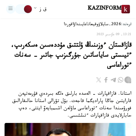
KAZINFORM
ق ز
ترەند:
2026-سايلاۋ
وقيعا
تاعايىنداۋ
اقوردا
13:21, 09 ماۋسىم 2023
قازاقستان ءوزىنىڭ ۇلتتىق مۇددەسىن ەسكەرىپ،
ءتيىستى ساياساتىن جۇرگىزىپ جاتىر - سەنات
ءتوراعاسى
استانا. قازاقپارات - الەمدە بارلىق ەلگە بىردەي قۇرمەتپەن
قارايتىن جاڭا پاراديگما قاجەت. بۇل تۋرالى استانا حالىقارالىق
فورۋمىندا سەنات ءتوراعاسى ماۋلەن اشىمبايەۆ ايتتى، دەپ
حابارلايدى قازاقپارات ءتىلشىسى.