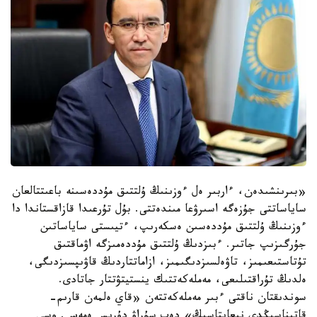
«بىرىنشىدەن، ءاربىر ەل ءوزىنىڭ ۇلتتىق مۇددەسىنە باعىتتالعان
ساياساتتى جۇزەگە اسىرۋعا مىندەتتى. بۇل تۇرعىدا قازاقستاندا دا
ءوزىنىڭ ۇلتتىق مۇددەسىن ەسكەرىپ، ءتيىستى ساياساتىن
جۇرگىزىپ جاتىر. ءبىزدىڭ ۇلتتىق مۇددەمىزگە اۋماقتىق
تۇتاستىعىمىز، تاۋەلسىزدىگىمىز، ازاماتتاردىڭ قاۋىپسىزدىگى،
ەلدىڭ تۇراقتىلىعى، مەملەكەتتىك ينستيتۋتتار جاتادى.
سوندىقتان ناقتى ءبىر مەملەكەتتەن «قاي ەلمەن قارىم-
قاتىناسىڭدى نىعايتاسىڭ» دەپ سۇراۋ دۇرىس ەمەس. وسى