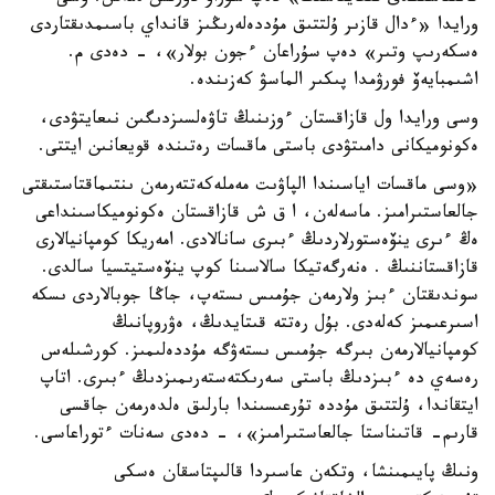
ورايدا «ءدال قازىر ۇلتتىق مۇددەلەرىڭىز قانداي باسىمدىقتاردى
ەسكەرىپ وتىر» دەپ سۇراعان ءجون بولار»، - دەدى م.
اشىمبايەۆ فورۋمدا پىكىر الماسۋ كەزىندە.
وسى ورايدا ول قازاقستان ءوزىنىڭ تاۋەلسىزدىگىن نىعايتۋدى،
ەكونوميكانى دامىتۋدى باستى ماقسات رەتىندە قويعانىن ايتتى.
«وسى ماقسات اياسىندا الپاۋىت مەملەكەتتەرمەن ىنتىماقتاستىقتى
جالعاستىرامىز. ماسەلەن، ا ق ش قازاقستان ەكونوميكاسىنداعى
ەڭ ءىرى ينۆەستورلاردىڭ ءبىرى سانالادى. امەريكا كومپانيالارى
قازاقستاننىڭ . ەنەرگەتيكا سالاسىنا كوپ ينۆەستيتسيا سالدى.
سوندىقتان ءبىز ولارمەن جۇمىس ىستەپ، جاڭا جوبالاردى ىسكە
اسىرعىمىز كەلەدى. بۇل رەتتە قىتايدىڭ، ەۋروپانىڭ
كومپانيالارمەن بىرگە جۇمىس ىستەۋگە مۇددەلىمىز. كورشىلەس
رەسەي دە ءبىزدىڭ باستى سەرىكتەستەرىمىزدىڭ ءبىرى. اتاپ
ايتقاندا، ۇلتتىق مۇددە تۇرعىسىندا بارلىق ەلدەرمەن جاقسى
قارىم- قاتىناستا جالعاستىرامىز»، - دەدى سەنات ءتوراعاسى.
ونىڭ پايىمىنشا، وتكەن عاسىردا قالىپتاسقان ەسكى