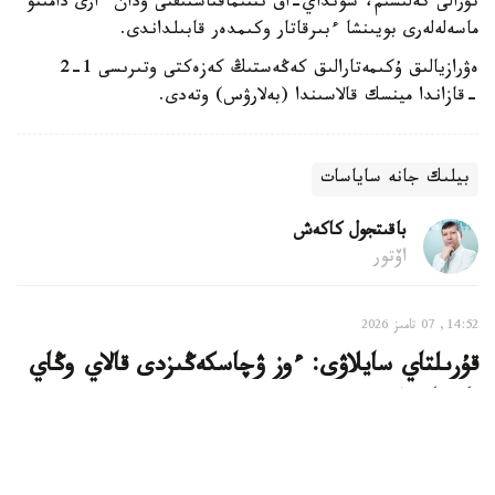
تۋرالى كەلىسىم، سونداي-اق ىنتىماقتاستىقتى ودان ءارى دامىتۋ
ماسەلەلەرى بويىنشا ءبىرقاتار وكىمدەر قابىلداندى.
ەۋرازيالىق ۇكىمەتارالىق كەڭەستىڭ كەزەكتى وتىرىسى 1-2
-قازاندا مينسك قالاسىندا (بەلارۋس) وتەدى.
بيلىك جانە ساياسات
باقىتجول كاكەش
اۆتور
14:52, 07 تامىز 2026
قۇرىلتاي سايلاۋى: ءوز ۋچاسكەڭىزدى قالاي وڭاي
تابۋعا بولادى