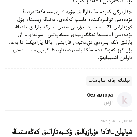
تۇسىنىكتەردەن الشاقتاۋ كەرەك.
«قازىرگى كەزدە حالىقارالىق جۇيە ءىرى مەملەكەتتەردىڭ
مۇددەسى توڭىرەگىندە دامىپ كەلەدى. مەنىڭ ويىمشا، بۇل
كوزقاراس 21- عاسىردا دۇرىس ەمەس. بىزگە بارلىق ەلدىڭ
مۇددەسى اياسىندا تەڭگەرىمدى ەسكەرەتىن، سونداي- اق
بارلىق ەلگە بىردەي قۇرمەتپەن قارايتىن جاڭا پاراديگما قاجەت.
بۇل ءوز كەزەگىندە جاڭا باسىمدىقتاردىڭ ءبىرى»، - دەدى
ماۋلەن اشىمبايەۆ.
بيلىك جانە ساياسات
без автора
اۆتور
18:45, 07 تامىز 2026
شولپان-اتادا ەۋرازيالىق ۇكىمەتارالىق كەڭەستىڭ