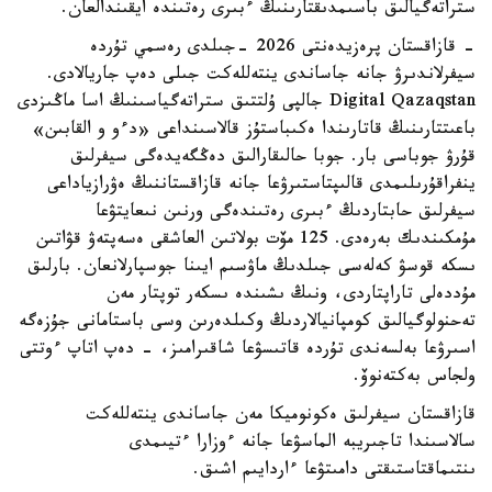
ستراتەگيالىق باسىمدىقتارىنىڭ ءبىرى رەتىندە ايقىندالعان.
- قازاقستان پرەزيدەنتى 2026 -جىلدى رەسمي تۇردە
سيفرلاندىرۋ جانە جاساندى ينتەللەكت جىلى دەپ جاريالادى.
Digital Qazaqstan جالپى ۇلتتىق ستراتەگياسىنىڭ اسا ماڭىزدى
باعىتتارىنىڭ قاتارىندا ەكىباستۇز قالاسىنداعى «دءو و القابىن»
قۇرۋ جوباسى بار. جوبا حالىقارالىق دەڭگەيدەگى سيفرلىق
ينفراقۇرىلىمدى قالىپتاستىرۋعا جانە قازاقستاننىڭ ەۋرازياداعى
سيفرلىق حابتاردىڭ ءبىرى رەتىندەگى ورنىن نىعايتۋعا
مۇمكىندىك بەرەدى. 125 مۆت بولاتىن العاشقى ەسەپتەۋ قۋاتىن
ىسكە قوسۋ كەلەسى جىلدىڭ ماۋسىم ايىنا جوسپارلانعان. بارلىق
مۇددەلى تاراپتاردى، ونىڭ ىشىندە ىسكەر توپتار مەن
تەحنولوگيالىق كومپانيالاردىڭ وكىلدەرىن وسى باستامانى جۇزەگە
اسىرۋعا بەلسەندى تۇردە قاتىسۋعا شاقىرامىز، - دەپ اتاپ ءوتتى
ولجاس بەكتەنوۆ.
قازاقستان سيفرلىق ەكونوميكا مەن جاساندى ينتەللەكت
سالاسىندا تاجىريبە الماسۋعا جانە ءوزارا ءتيىمدى
ىنتىماقتاستىقتى دامىتۋعا ءاردايىم اشىق.