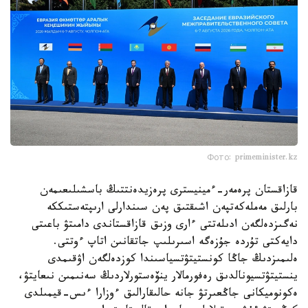
Фото: primeminister.kz
قازاقستان پرەمەر-ءمينيسترى پرەزيدەنتتىڭ باسشىلىعىمەن
بارلىق مەملەكەتپەن اشىقتىق پەن سىندارلى ارىپتەستىككە
نەگىزدەلگەن ادىلەتتى ءارى وزىق قازاقستاندى دامىتۋ باعىتى
دايەكتى تۇردە جۇزەگە اسىرىلىپ جاتقانىن اتاپ ءوتتى.
ەلىمىزدىڭ جاڭا كونستيتۋتسياسىندا كوزدەلگەن اۋقىمدى
ينستيتۋتسيونالدىق رەفورمالار ينۆەستورلاردىڭ سەنىمىن نىعايتۋ،
ەكونوميكانى جاڭعىرتۋ جانە حالىقارالىق ءوزارا ءىس-قيمىلدى