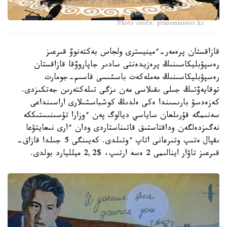
Photo credit: primeminister.kz
قازاقستان پرەمەر-ءمينيسترى ولجاس بەكتەنوۆ قىرعىز
رەسپۋبليكاسىنىڭ پرەزيدەنتى سادىر جاپاروۆقا قازاقستان
رەسپۋبليكاسىنىڭ مەملەكەت باسشىسى قاسىم-جومارت
توقايەۆتىڭ جىلى ىقىلاسى مەن ىزگى تىلەكتەرىن جەتكىزدى.
كەزەدسۋ بارىسىندا ەكى ەلدىڭ كوشباسشىلارى اراسىنداعى
سەنىمگە قۇرىلعان ساياسي ديالوگ پەن ءوزارا تۇسىنىستىككە
نەگىزدەلگەن وداقتاستىق قاتىناستاردى ودان ءارى نىعايتۋعا
ىقپال ەتىپ وتىرعانى اتاپ ءوتىلدى. كەيىنگى 5 جىلدا قازاق-
قىرعىز تاۋار اينالىمى 2 ەسە ارتىپ، $2,2 ميلليارد بولدى.