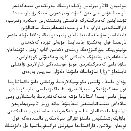
سونىمەن قاتار بيزنەس وكىلدەرىنىڭ سەرىكتەس مەملەكەتتەر
نارىعىنا قۇس ەتى مەن ءسۇت ونىمدەرىن جەتكىزۋ بارىسىندا
تۋىندايتىن كەدەرگىلەرگە قاتىستى وتىنىشتەرىن ەسكەرە وتىرىپ،
قازاقستاندىق تاراپ ە ا ە و مىندەتتەمەلەرىنىڭ ساقتالۋىن
قامتاماسىز ەتۋ ماقساتىندا تاماق ونىمدەرىنىڭ وداققا مۇشە ەلدەر
نارىعىنا قول جەتكىزۋ جاعدايىنا جۇيەلى تۇردە كەشەندى
مونيتورينگ جۇرگىزۋدىڭ ورىندى ەكەنىن اتاپ ءوتتى. تۋىنداعان
ماسەلەلەردى رەتتەۋگە دايەكتى ءارى وبەكتيۆتى كوزقاراس،
ساۋداداعى كەدەرگىلەردى جويۋ جونىندەگى شارالاردى ۋاقتىلى
قابىلداۋ ءوزارا ساۋدانىڭ دامۋىنا ەلەۋلى سەرپىن بەرەدى.
بۇدان باسقا، ۇلتتىق ەكونوميكالاردىڭ ورنىقتى دامۋ ماقساتتارىنا
قول جەتكىزۋدەگى سيفرلاندىرۋدىڭ ماڭىزدىلىعى اتاپ ءوتىلدى.
بيىل مامىر ايىندا استانادا مۇشە مەملەكەتتەردىڭ باسشىلارى وسى
سالاداعى ىنتىماقتاستىقتى نىعايتۋعا جانە وزىق تاجىريبەلەرمەن
الماسۋعا باعىتتالعان ە ا ە و شەڭبەرىندە جاساندى ينتەللەكتىنى
جاۋاپكەرشىلىكپەن دامىتۋ تۋرالى بىرلەسكەن مالىمدەمەگە قول
قويعان بولاتىن. قازاقستاندا سيفرلىق ترانسفورماتسيا ەل دامۋىنىڭ