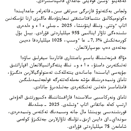
كەڭەيتۋ ءۇشىن قولايلى جاعداي قالىپتاستىرادى.
ولجاس بەكتەنوۆ قازىرگى سىرتقى سىن-قاتەرلەر جاعدايىندا
ەكونوميكالىق ىنتىماقتاستىقتى نىعايتۋدىڭ ماڭىزى ارتا تۇسكەنىن
اتاپ ءوتتى. ونىڭ ايتۋىنشا، 2025 -جىلى ە ا ە و ەلدەرى
ىشىندەگى تاۋار اينالىمى $95 ميللياردتى قۇرادى. بيىل بۇل
كورسەتكىش %7,3- عا ءوسىپ، $102 ميللياردقا دەيىن
جەتەدى دەپ جوسپارلانعان.
ەۇاك قىزمەتىنىڭ باسىم باعىتتارى قاتارىنا سيفرلىق ساۋدا
تەتىكتەرىن دامىتۋ، ە ا ە و- نىڭ ينتەگراتسيالانعان اقپاراتتىق
جۇيەسى اياسىندا جاساندى ينتەللەكت تەحنولوگيالارىن ەنگىزۋ،
تاماق ونىمدەرىنىڭ مۇشە مەملەكەتتەرگە قولجەتىمدىلىگىن
قامتاماسىز ەتەتىن تەتىكتەردى جەتىلدىرۋ جاتادى.
تاماق ونەركاسىبى سالاسىندا قازاقستاننىڭ ەكسپورتتىق الەۋەتى
ارتىپ كەلە جاتقانى اتاپ ءوتىلدى. 2025 -جىلدىڭ
قورىتىندىسى بويىنشا مال جانە وسىمدىك تەكتەس ونىمدەردى،
سونداي-اق دايىن ازىق-تۇلىك تاۋارلارىن جەتكىزۋ كولەمى
شامامەن $7 ميللياردتى قۇرادى.