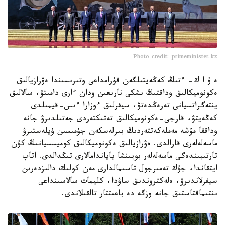
Photo credit: primeminister.kz
ە ۇ ا ك- ءتىڭ كەڭەيتىلگەن قۇرامداعى وتىرىسىندا ەۋرازيالىق
ەكونوميكالىق وداقتىڭ ىشكى نارىعىن ودان ءارى دامىتۋ، سالالىق
ينتەگراتسيانى تەرەڭدەتۋ، سيفرلىق ءوزارا ءىس-قيمىلدى
كەڭەيتۋ، قارجى-ەكونوميكالىق تەتىكتەردى جەتىلدىرۋ جانە
وداققا مۇشە مەملەكەتتەردىڭ بىرلەسكەن جۇمىسىن ۇيلەستىرۋ
ماسەلەلەرى قارالدى. ەۋرازيالىق ەكونوميكالىق كوميسسيانىڭ كۇن
تارتىبىندەگى ماسەلەلەر بويىنشا باياندامالارى تىڭدالدى. اتاپ
ايتقاندا، جۇك تەمىرجول تاسىمالدارى مەن كولىك دالىزدەرىن
سيفرلاندىرۋ، ەلەكتروندىق ساۋدا، كليمات سالاسىنداعى
ىنتىماقتاستىق جانە وزگە دە باعىتتار تالقىلاندى.